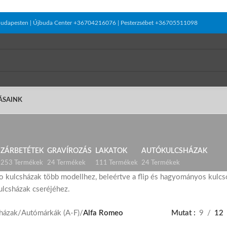
el Budapesten | Újbuda Center +36704216076 | Pesterzsébet +36705511098
ÁSAINK
ZÁRBETÉTEK
GRAVÍROZÁS
LAKATOK
AUTÓKULCSHÁZAK
253 Termékek
24 Termékek
111 Termékek
24 Termékek
 kulcsházak több modellhez, beleértve a flip és hagyományos kulcs
ulcsházak cseréjéhez.
házak
/
Autómárkák (A-F)
/
Alfa Romeo
Mutat
9
12