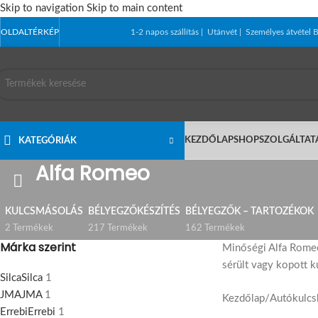
Skip to navigation
Skip to main content
OLDALTÉRKÉP
1-2 napos szállítás | Utánvét | Személyes átvét
KEZDŐLAP
SHOP
SZOLGÁLTAT
KATEGÓRIÁK
Alfa Romeo
KULCSMÁSOLÁS
BÉLYEGZŐKÉSZÍTÉS
BÉLYEGZŐK – TARTOZÉKOK
2 Termékek
217 Termékek
162 Termékek
Márka szerint
Minőségi Alfa Romeo
sérült vagy kopott k
Silca
Silca
1
JMA
JMA
1
Kezdőlap
/
Autókulcs
Errebi
Errebi
1