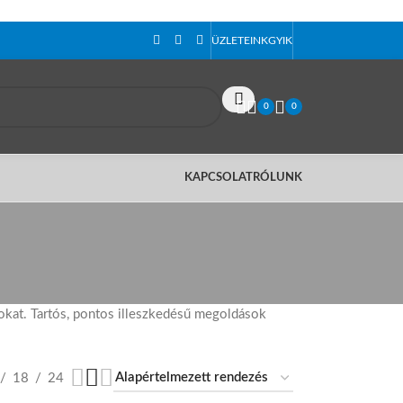
ÜZLETEINK
GYIK
0
0
KAPCSOLAT
RÓLUNK
okat. Tartós, pontos illeszkedésű megoldások
18
24