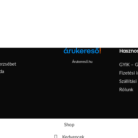
Hasznos
Árukereső.hu
erzsébet
GYIK – G
da
Fizetési 
Szállítás
Rólunk
Shop
Kedvencek