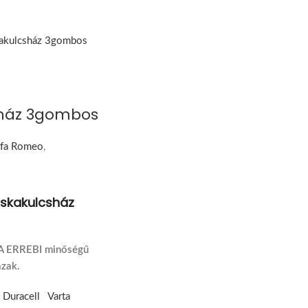
sház 3gombos
lfa Romeo
,
cskakulcsház
MA ERREBI minőségű
ázak.
:
Duracell
Varta