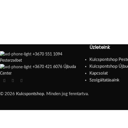
Üzleteink
+3670 551 1094
Kulcspontshop Pest
Pesterzsébet
Kulcspontshop Újbu
+3670 421 6076 Újbuda
Kapcsolat
Center
Szolgáltatásaink
© 2026
Kulcspontshop
. Minden jog fenntartva.