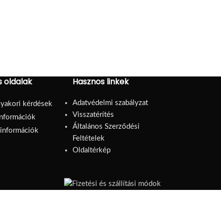
 oldalak
Hasznos linkek
Adatvédelmi szabályzat
yakori kérdések
Visszatérítés
információk
Általános Szerződési
i információk
Feltételek
Oldaltérkép