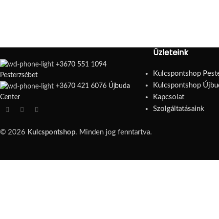
Üzleteink
+3670 551 1094
Kulcspontshop Pest
Pesterzsébet
Kulcspontshop Újbu
+3670 421 6076 Újbuda
Kapcsolat
Center
Szolgáltatásaink
© 2026
Kulcspontshop
. Minden jog fenntartva.