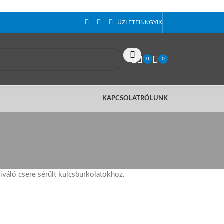
ÜZLETEINK
GYIK
0
0
KAPCSOLAT
RÓLUNK
iváló csere sérült kulcsburkolatokhoz.