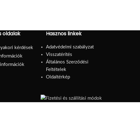
 oldalak
Hasznos linkek
Adatvédelmi szabályzat
yakori kérdések
Visszatérítés
információk
Általános Szerződési
i információk
Feltételek
Oldaltérkép