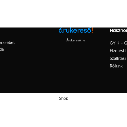
Hasznos
Árukereső.hu
erzsébet
GYIK – G
da
Fizetési 
Szállítás
Rólunk
Shop
Kedvencek
Kosár