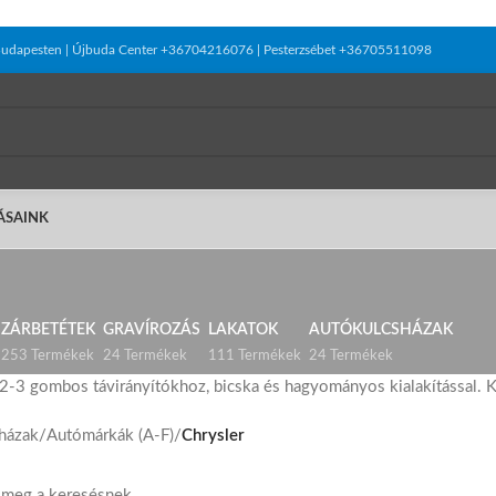
el Budapesten | Újbuda Center +36704216076 | Pesterzsébet +36705511098
ÁSAINK
ZÁRBETÉTEK
GRAVÍROZÁS
LAKATOK
AUTÓKULCSHÁZAK
253 Termékek
24 Termékek
111 Termékek
24 Termékek
2-3 gombos távirányítókhoz, bicska és hagyományos kialakítással. K
házak
/
Autómárkák (A-F)
/
Chrysler
t meg a keresésnek.