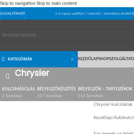
Skip to navigation
Skip to main content
OLDALTÉRKÉP
1-2 napos szállítás | Utánvét | Személyes átvét
KEZDŐLAP
SHOP
SZOLGÁLTAT
KATEGÓRIÁK
Chrysler
KULCSMÁSOLÁS
BÉLYEGZŐKÉSZÍTÉS
BÉLYEGZŐK – TARTOZÉKOK
2 Termékek
217 Termékek
162 Termékek
Chrysler kulcsházak 
Kezdőlap
/
Autókulcs
Egy termék se felel