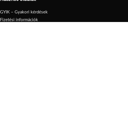
GYIK – Gyakori kérdések
Fizetési információk
Szállítási információk
Rólunk
Hasznos linkek
Adatvédelmi szabályzat
Visszatérítés
Általános Szerződési Feltételek
Oldaltérkép
© 2026
Kulcspontshop
. Minden jog fenntartva.
Shop
Szűrők