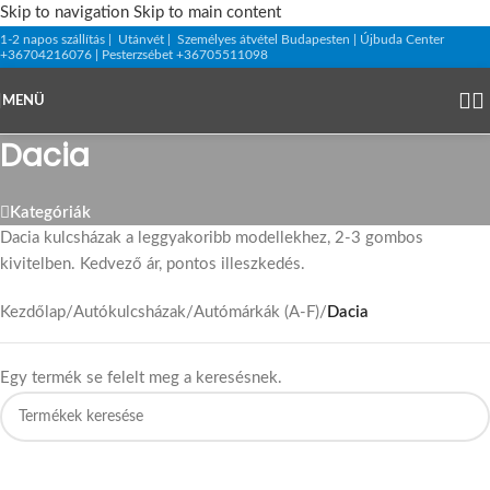
Skip to navigation
Skip to main content
1-2 napos szállítás | Utánvét | Személyes átvétel Budapesten | Újbuda Center
+36704216076 | Pesterzsébet +36705511098
MENÜ
Dacia
Kategóriák
Dacia kulcsházak a leggyakoribb modellekhez, 2-3 gombos
kivitelben. Kedvező ár, pontos illeszkedés.
Kezdőlap
/
Autókulcsházak
/
Autómárkák (A-F)
/
Dacia
Egy termék se felelt meg a keresésnek.