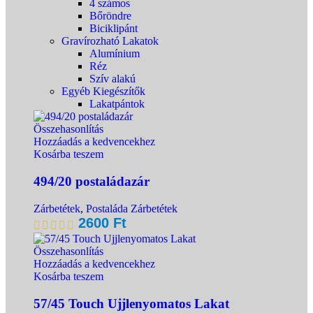
4 számos
Bőröndre
Biciklipánt
Gravírozható Lakatok
Alumínium
Réz
Szív alakú
Egyéb Kiegészítők
Lakatpántok
Összehasonlítás
Hozzáadás a kedvencekhez
Kosárba teszem
494/20 postaládazár
Zárbetétek
,
Postaláda Zárbetétek
2600
Ft
Összehasonlítás
Hozzáadás a kedvencekhez
Kosárba teszem
57/45 Touch Ujjlenyomatos Lakat