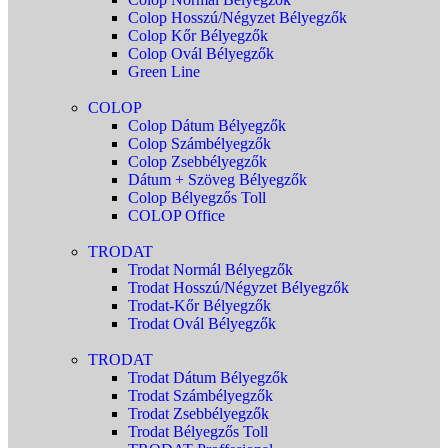
Colop Hosszú/Négyzet Bélyegzők
Colop Kőr Bélyegzők
Colop Ovál Bélyegzők
Green Line
COLOP
Colop Dátum Bélyegzők
Colop Számbélyegzők
Colop Zsebbélyegzők
Dátum + Szöveg Bélyegzők
Colop Bélyegzős Toll
COLOP Office
TRODAT
Trodat Normál Bélyegzők
Trodat Hosszú/Négyzet Bélyegzők
Trodat-Kőr Bélyegzők
Trodat Ovál Bélyegzők
TRODAT
Trodat Dátum Bélyegzők
Trodat Számbélyegzők
Trodat Zsebbélyegzők
Trodat Bélyegzős Toll