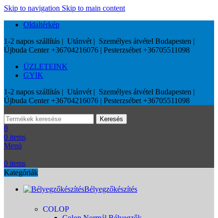
Skip to navigation
Skip to main content
Oldaltérkép
1-2 napos szállítás | Utánvét | Személyes átvétel Budapesten |
Újbuda Center +36704216076 | Pesterzsébet +36705511098
ÜZLETEINK
GYIK
1-2 napos szállítás | Utánvét | Személyes átvétel Budapesten |
Újbuda Center +36704216076 | Pesterzsébet +36705511098
Keresés
0
0
items
Menü
0
items
Kategóriák
Bélyegzőkészítés
COLOP
Colop Normál Bélyegzők