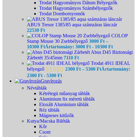
Trodat Hagyományos Dátum Bélyegzők
Trodat Hagyományos Számbélyegzők
Trodat Dombornyomók
ABUS Tresor 1385/85 aqua számzáras lánczár
22530
Ft
COLOP
Stamp Mouse 30 Zsebbélyegző
3000
Ft
–
10300
Ft
Ártartomány: 3000 Ft - 10300 Ft
Abus D45 Biztonsági
Zárbetét 35/45mm
7110
Ft
Trodat 4911 IDEAL
bélyegző
2300
Ft
–
5300
Ft
Ártartomány:
2300 Ft - 5300 Ft
Gravírozás
Névtáblák
Kétrétegü műanyag táblák
Aluminium fix méretü táblák
Eloxált Aluminium táblák
Réz táblák
Mágneses kitűzők
Kutya/Macska Biléták
Kőr
Csont