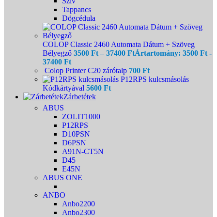
Szív
Tappancs
Dögcédula
COLOP Classic 2460 Automata Dátum + Szöveg
Bélyegző
3500
Ft
–
37400
Ft
Ártartomány: 3500 Ft -
37400 Ft
Colop Printer C20 zárótalp
700
Ft
P12RPS kulcsmásolás
Kódkártyával
5600
Ft
Zárbetétek
ABUS
ZOLIT1000
P12RPS
D10PSN
D6PSN
A91N-CT5N
D45
E45N
ABUS ONE
ANBO
Anbo2200
Anbo2300