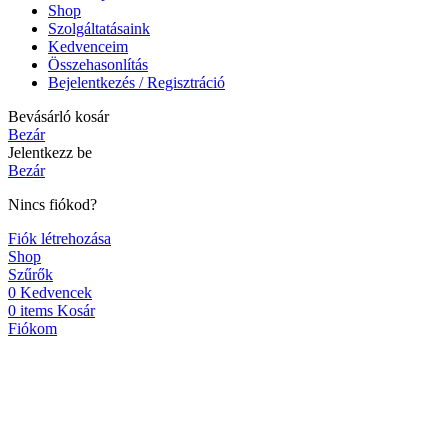
Shop
Szolgáltatásaink
Kedvenceim
Összehasonlítás
Bejelentkezés / Regisztráció
Bevásárló kosár
Bezár
Jelentkezz be
Bezár
Nincs fiókod?
Fiók létrehozása
Shop
Szűrők
0
Kedvencek
0
items
Kosár
Fiókom