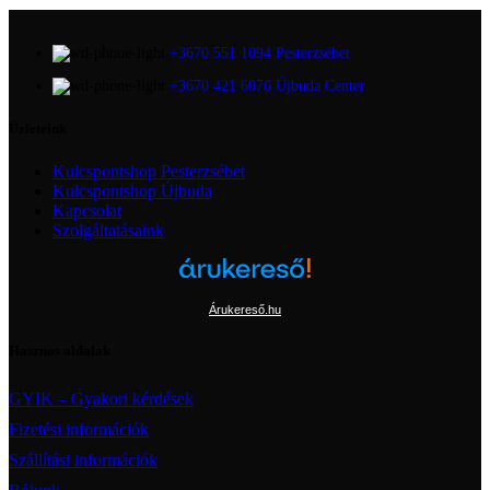
+3670 551 1094 Pesterzsébet
+3670 421 6076 Újbuda Center
Üzleteink
Kulcspontshop Pesterzsébet
Kulcspontshop Újbuda
Kapcsolat
Szolgáltatásaink
Árukereső.hu
Hasznos oldalak
GYIK – Gyakori kérdések
Fizetési információk
Szállítási információk