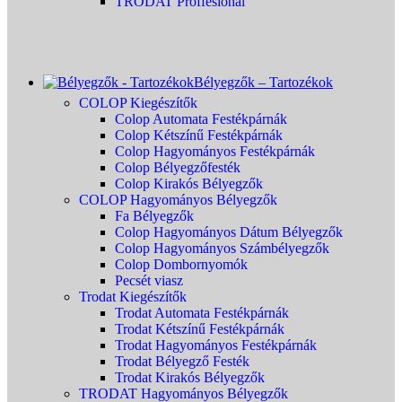
TRODAT Proffesional
Bélyegzők – Tartozékok
COLOP Kiegészítők
Colop Automata Festékpárnák
Colop Kétszínű Festékpárnák
Colop Hagyományos Festékpárnák
Colop Bélyegzőfesték
Colop Kirakós Bélyegzők
COLOP Hagyományos Bélyegzők
Fa Bélyegzők
Colop Hagyományos Dátum Bélyegzők
Colop Hagyományos Számbélyegzők
Colop Dombornyomók
Pecsét viasz
Trodat Kiegészítők
Trodat Automata Festékpárnák
Trodat Kétszínű Festékpárnák
Trodat Hagyományos Festékpárnák
Trodat Bélyegző Festék
Trodat Kirakós Bélyegzők
TRODAT Hagyományos Bélyegzők