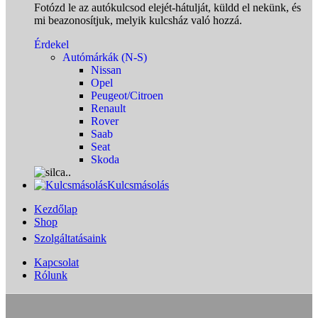
Fotózd le az autókulcsod elejét-hátulját, küldd el nekünk, és
mi beazonosítjuk, melyik kulcsház való hozzá.
Érdekel
Autómárkák (N-S)
Nissan
Opel
Peugeot/Citroen
Renault
Rover
Saab
Seat
Skoda
Kulcsmásolás
Kezdőlap
Shop
Szolgáltatásaink
Kapcsolat
Rólunk