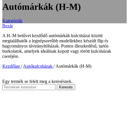
Autómárkák (H-M)
Kategóriák
Bezár
A H–M betűvel kezdődő autómárkák kulcsházai között
megtalálhatók a legnépszerűbb modellekhez készült flip és
hagyományos távirányítóházak. Pontos illeszkedésű, tartós
burkolatok, amelyek ideálisak kopott vagy törött kulcsházak
cseréjére.
Kezdőlap
/
Autókulcsházak
/
Autómárkák (H-M)
Egy termék se felelt meg a keresésnek.
Keresés