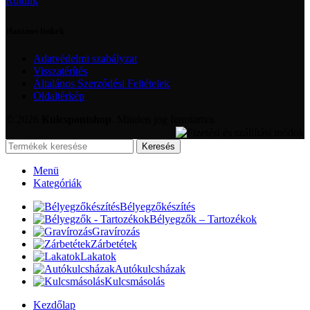
Rólunk
Hasznos linkek
Adatvédelmi szabályzat
Visszatérítés
Általános Szerződési Feltételek
Oldaltérkép
© 2026
Kulcspontshop
. Minden jog fenntartva.
Keresés
Menü
Kategóriák
Bélyegzőkészítés
Bélyegzők – Tartozékok
Gravírozás
Zárbetétek
Lakatok
Autókulcsházak
Kulcsmásolás
Kezdőlap