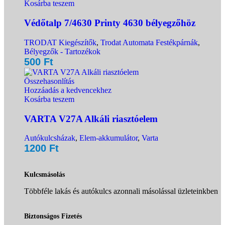
Kosárba teszem
Védőtalp 7/4630 Printy 4630 bélyegzőhöz
TRODAT Kiegészítők
,
Trodat Automata Festékpárnák
,
Bélyegzők - Tartozékok
500
Ft
Összehasonlítás
Hozzáadás a kedvencekhez
Kosárba teszem
VARTA V27A Alkáli riasztóelem
Autókulcsházak
,
Elem-akkumulátor
,
Varta
1200
Ft
Kulcsmásolás
Többféle lakás és autókulcs azonnali másolással üzleteinkben
Biztonságos Fizetés