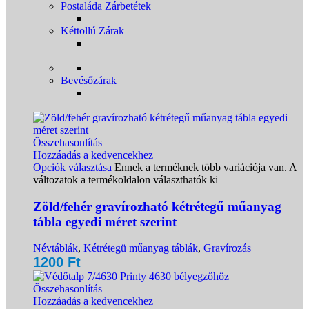
Postaláda Zárbetétek
Kéttollú Zárak
Bevésőzárak
Összehasonlítás
Hozzáadás a kedvencekhez
Opciók választása
Ennek a terméknek több variációja van. A
változatok a termékoldalon választhatók ki
Zöld/fehér gravírozható kétrétegű műanyag
tábla egyedi méret szerint
Névtáblák
,
Kétrétegü műanyag táblák
,
Gravírozás
1200
Ft
Összehasonlítás
Hozzáadás a kedvencekhez