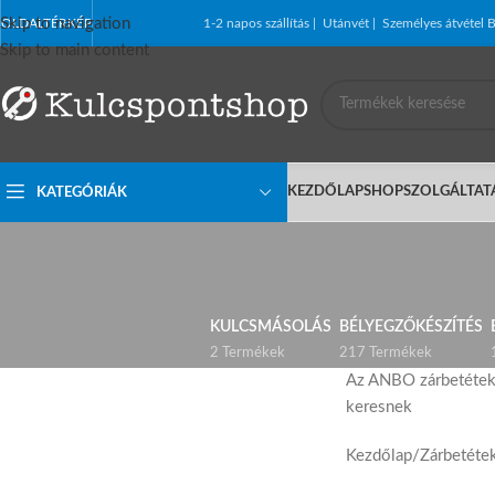
Skip to navigation
OLDALTÉRKÉP
1-2 napos szállítás | Utánvét | Személyes átvét
Skip to main content
KEZDŐLAP
SHOP
SZOLGÁLTAT
KATEGÓRIÁK
KULCSMÁSOLÁS
BÉLYEGZŐKÉSZÍTÉS
2 Termékek
217 Termékek
Az ANBO zárbetétek 
keresnek
Kezdőlap
/
Zárbetéte