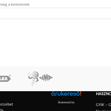
t meg a keresésnek.
HASZNO
Árukereső.hu
erzsébet
GYIK – G
da