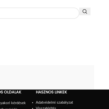
S OLDALAK
HASZNOS LINKEK
Adatvédelmi szabályzat
yakori kérdések
Visszatérítés