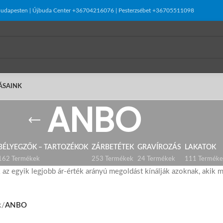
el Budapesten | Újbuda Center +36704216076 | Pesterzsébet +36705511098
ÁSAINK
ANBO
BÉLYEGZŐK – TARTOZÉKOK
ZÁRBETÉTEK
GRAVÍROZÁS
LAKATOK
162 Termékek
253 Termékek
24 Termékek
111 Terméke
az egyik legjobb ár-érték arányú megoldást kínálják azoknak, akik 
k
/
ANBO