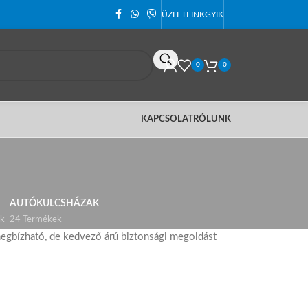
ÜZLETEINK
GYIK
0
0
KAPCSOLAT
RÓLUNK
AUTÓKULCSHÁZAK
k
24 Termékek
megbízható, de kedvező árú biztonsági megoldást