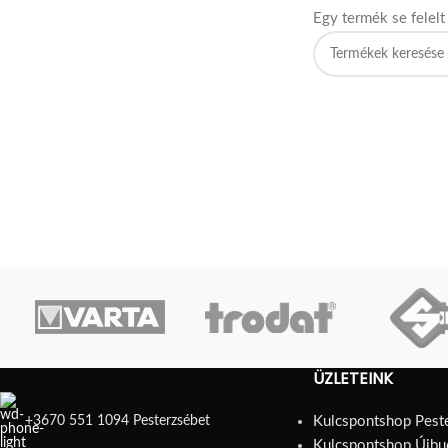
Egy termék se felel
ÜZLETEINK
+3670 551 1094 Pesterzsébet
Kulcspontshop Pest
Kulcspontshop Újbu