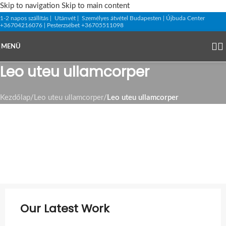
Skip to navigation
Skip to main content
1-2 napos szállítás | Utánvét | Személyes átvétel Budapesten | Újbuda Center
+36704216076 | Pesterzsébet +36705511098
MENÜ
Leo uteu ullamcorper
Kezdőlap
/
Leo uteu ullamcorper
/
Leo uteu ullamcorper
Our Latest Work