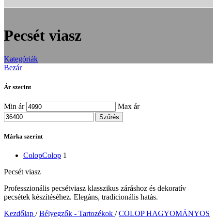
Pecsét viasz
Kategóriák
Bezár
Ár szerint
Min ár
Max ár
Szűrés
Márka szerint
Colop
Colop
1
Pecsét viasz
Professzionális pecsétviasz klasszikus záráshoz és dekoratív
pecsétek készítéséhez. Elegáns, tradicionális hatás.
Kezdőlap
/
Bélyegzők - Tartozékok
/
COLOP HAGYOMÁNYOS