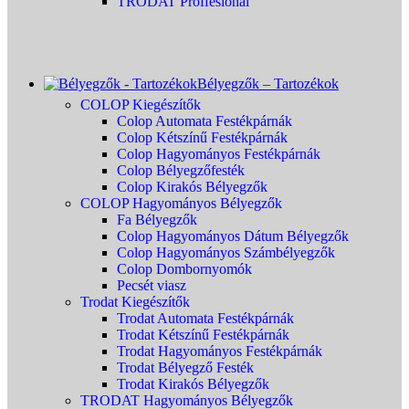
TRODAT Proffesional
Bélyegzők – Tartozékok
COLOP Kiegészítők
Colop Automata Festékpárnák
Colop Kétszínű Festékpárnák
Colop Hagyományos Festékpárnák
Colop Bélyegzőfesték
Colop Kirakós Bélyegzők
COLOP Hagyományos Bélyegzők
Fa Bélyegzők
Colop Hagyományos Dátum Bélyegzők
Colop Hagyományos Számbélyegzők
Colop Dombornyomók
Pecsét viasz
Trodat Kiegészítők
Trodat Automata Festékpárnák
Trodat Kétszínű Festékpárnák
Trodat Hagyományos Festékpárnák
Trodat Bélyegző Festék
Trodat Kirakós Bélyegzők
TRODAT Hagyományos Bélyegzők