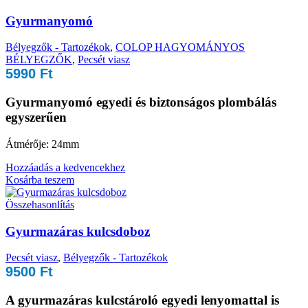
Gyurmanyomó
Bélyegzők - Tartozékok
,
COLOP HAGYOMÁNYOS
BÉLYEGZŐK
,
Pecsét viasz
5990
Ft
Gyurmanyomó egyedi és biztonságos plombálás
egyszerűen
Átmérője: 24mm
Hozzáadás a kedvencekhez
Kosárba teszem
Összehasonlítás
Gyurmazáras kulcsdoboz
Pecsét viasz
,
Bélyegzők - Tartozékok
9500
Ft
A
gyurmazáras kulcstároló
egyedi lenyomattal is