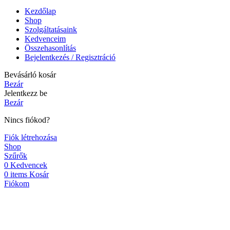
Kezdőlap
Shop
Szolgáltatásaink
Kedvenceim
Összehasonlítás
Bejelentkezés / Regisztráció
Bevásárló kosár
Bezár
Jelentkezz be
Bezár
Nincs fiókod?
Fiók létrehozása
Shop
Szűrők
0
Kedvencek
0
items
Kosár
Fiókom