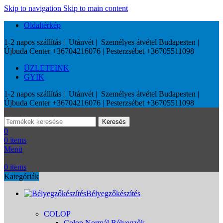
Skip to navigation
Skip to main content
Oldaltérkép
1-2 napos szállítás | Utánvét | Személyes átvétel Budapesten |
Újbuda Center +36704216076 | Pesterzsébet +36705511098
ÜZLETEINK
GYIK
1-2 napos szállítás | Utánvét | Személyes átvétel Budapesten |
Újbuda Center +36704216076 | Pesterzsébet +36705511098
Keresés
0
0
items
Menü
0
items
Kategóriák
Bélyegzőkészítés
COLOP
Colop Normál Bélyegzők