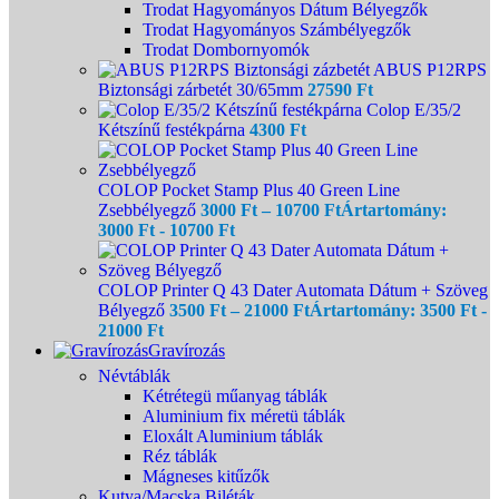
Trodat Hagyományos Dátum Bélyegzők
Trodat Hagyományos Számbélyegzők
Trodat Dombornyomók
ABUS P12RPS
Biztonsági zárbetét 30/65mm
27590
Ft
Colop E/35/2
Kétszínű festékpárna
4300
Ft
COLOP Pocket Stamp Plus 40 Green Line
Zsebbélyegző
3000
Ft
–
10700
Ft
Ártartomány:
3000 Ft - 10700 Ft
COLOP Printer Q 43 Dater Automata Dátum + Szöveg
Bélyegző
3500
Ft
–
21000
Ft
Ártartomány: 3500 Ft -
21000 Ft
Gravírozás
Névtáblák
Kétrétegü műanyag táblák
Aluminium fix méretü táblák
Eloxált Aluminium táblák
Réz táblák
Mágneses kitűzők
Kutya/Macska Biléták