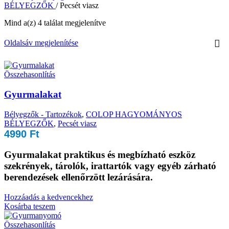
BÉLYEGZŐK
/
Pecsét viasz
Mind a(z) 4 találat megjelenítve
Oldalsáv megjelenítése
Összehasonlítás
Gyurmalakat
Bélyegzők - Tartozékok
,
COLOP HAGYOMÁNYOS
BÉLYEGZŐK
,
Pecsét viasz
4990
Ft
Gyurmalakat
praktikus és megbízható eszköz
szekrények, tárolók, irattartók vagy egyéb zárható
berendezések ellenőrzött lezárására.
Hozzáadás a kedvencekhez
Kosárba teszem
Összehasonlítás