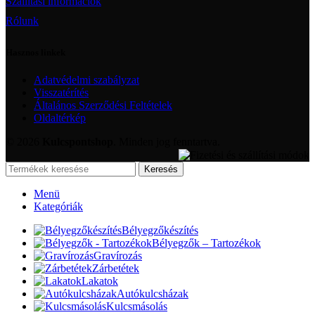
Szállítási információk
Rólunk
Hasznos linkek
Adatvédelmi szabályzat
Visszatérítés
Általános Szerződési Feltételek
Oldaltérkép
© 2026
Kulcspontshop
. Minden jog fenntartva.
Keresés
Menü
Kategóriák
Bélyegzőkészítés
Bélyegzők – Tartozékok
Gravírozás
Zárbetétek
Lakatok
Autókulcsházak
Kulcsmásolás