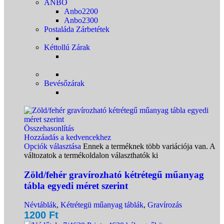
ANBO
Anbo2200
Anbo2300
Postaláda Zárbetétek
Kéttollú Zárak
Bevésőzárak
Összehasonlítás
Hozzáadás a kedvencekhez
Opciók választása
Ennek a terméknek több variációja van. A
változatok a termékoldalon választhatók ki
Zöld/fehér gravírozható kétrétegű műanyag
tábla egyedi méret szerint
Névtáblák
,
Kétrétegü műanyag táblák
,
Gravírozás
1200
Ft