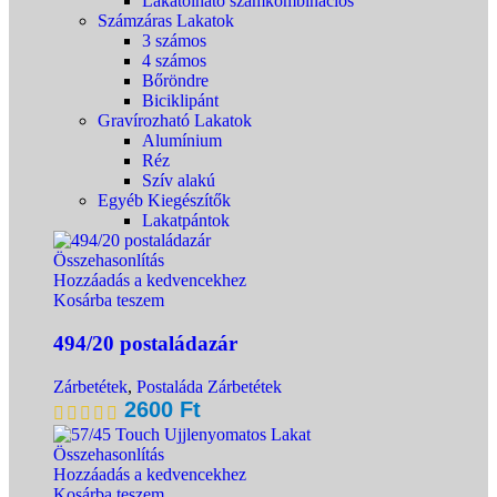
Lakatolható számkombinációs
Számzáras Lakatok
3 számos
4 számos
Bőröndre
Biciklipánt
Gravírozható Lakatok
Alumínium
Réz
Szív alakú
Egyéb Kiegészítők
Lakatpántok
Összehasonlítás
Hozzáadás a kedvencekhez
Kosárba teszem
494/20 postaládazár
Zárbetétek
,
Postaláda Zárbetétek
2600
Ft
Összehasonlítás
Hozzáadás a kedvencekhez
Kosárba teszem