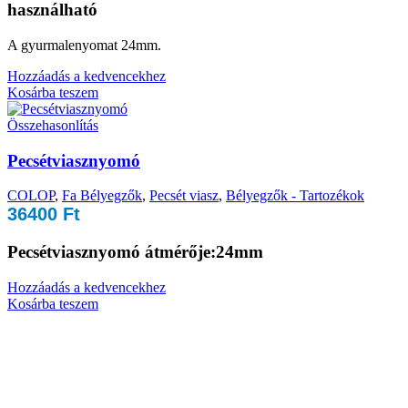
használható
A gyurmalenyomat 24mm.
Hozzáadás a kedvencekhez
Kosárba teszem
Összehasonlítás
Pecsétviasznyomó
COLOP
,
Fa Bélyegzők
,
Pecsét viasz
,
Bélyegzők - Tartozékok
36400
Ft
Pecsétviasznyomó átmérője:24mm
Hozzáadás a kedvencekhez
Kosárba teszem