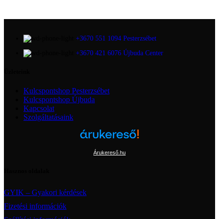
+3670 551 1094 Pesterzsébet
+3670 421 6076 Újbuda Center
Üzleteink
Kulcspontshop Pesterzsébet
Kulcspontshop Újbuda
Kapcsolat
Szolgáltatásaink
Árukereső.hu
Hasznos oldalak
GYIK – Gyakori kérdések
Fizetési információk