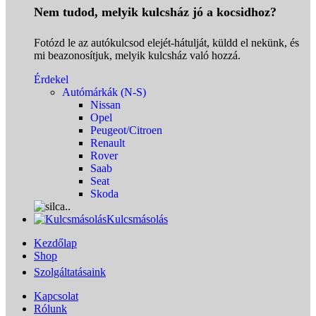
Nem tudod, melyik kulcsház jó a kocsidhoz?
Fotózd le az autókulcsod elejét-hátulját, küldd el nekünk, és
mi beazonosítjuk, melyik kulcsház való hozzá.
Érdekel
Autómárkák (N-S)
Nissan
Opel
Peugeot/Citroen
Renault
Rover
Saab
Seat
Skoda
Kulcsmásolás
Kezdőlap
Shop
Szolgáltatásaink
Kapcsolat
Rólunk