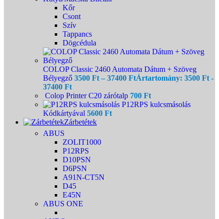
Kőr
Csont
Szív
Tappancs
Dögcédula
COLOP Classic 2460 Automata Dátum + Szöveg
Bélyegző
3500
Ft
–
37400
Ft
Ártartomány: 3500 Ft -
37400 Ft
Colop Printer C20 zárótalp
700
Ft
P12RPS kulcsmásolás
Kódkártyával
5600
Ft
Zárbetétek
ABUS
ZOLIT1000
P12RPS
D10PSN
D6PSN
A91N-CT5N
D45
E45N
ABUS ONE