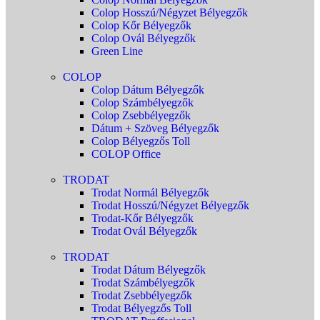
Colop Hosszú/Négyzet Bélyegzők
Colop Kőr Bélyegzők
Colop Ovál Bélyegzők
Green Line
COLOP
Colop Dátum Bélyegzők
Colop Számbélyegzők
Colop Zsebbélyegzők
Dátum + Szöveg Bélyegzők
Colop Bélyegzős Toll
COLOP Office
TRODAT
Trodat Normál Bélyegzők
Trodat Hosszú/Négyzet Bélyegzők
Trodat-Kőr Bélyegzők
Trodat Ovál Bélyegzők
TRODAT
Trodat Dátum Bélyegzők
Trodat Számbélyegzők
Trodat Zsebbélyegzők
Trodat Bélyegzős Toll