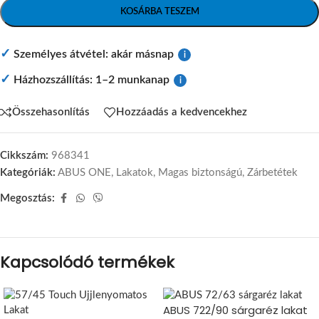
KOSÁRBA TESZEM
✓
Személyes átvétel: akár másnap
i
✓
Házhozszállítás: 1–2 munkanap
i
Összehasonlítás
Hozzáadás a kedvencekhez
Cikkszám:
968341
Kategóriák:
ABUS ONE
,
Lakatok
,
Magas biztonságú
,
Zárbetétek
Megosztás:
Kapcsolódó termékek
ABUS 722/90 sárgaréz lakat