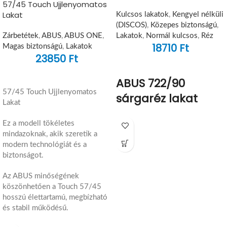
57/45 Touch Ujjlenyomatos
Lakat
Kulcsos lakatok
,
Kengyel nélküli
(DISCOS)
,
Közepes biztonságú
,
Zárbetétek
,
ABUS
,
ABUS ONE
,
Lakatok
,
Normál kulcsos
,
Réz
18710
Ft
Magas biztonságú
,
Lakatok
23850
Ft
ABUS 722/90
57/45 Touch Ujjlenyomatos
sárgaréz lakat
Lakat
Ez a modell tökéletes
mindazoknak, akik szeretik a
modern technológiát és a
biztonságot.
Az ABUS minőségének
köszönhetően a Touch 57/45
hosszú élettartamú, megbízható
és stabil működésű.