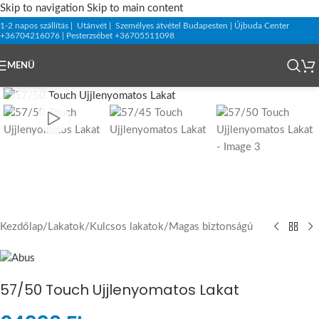
Skip to navigation
Skip to main content
1-2 napos szállítás | Utánvét | Személyes átvétel Budapesten | Újbuda Center
+36704216076 | Pesterzsébet +36705511098
MENÜ
Kezdőlap
/
Lakatok
/
Kulcsos lakatok
/
Magas biztonságú
57/50 Touch Ujjlenyomatos Lakat