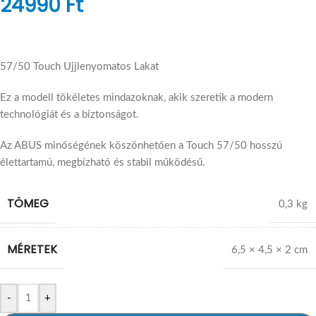
24990
Ft
57/50 Touch Ujjlenyomatos Lakat
Ez a modell tökéletes mindazoknak, akik szeretik a modern
technológiát és a biztonságot.
Az ABUS minőségének köszönhetően a Touch 57/50 hosszú
élettartamú, megbízható és stabil működésű.
TÖMEG
0,3 kg
MÉRETEK
6,5 × 4,5 × 2 cm
-
+