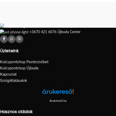
+3670 551 1094 Pesterzsébet
+3670 421 6076 Újbuda Center
Üzleteink
Kulcspontshop Pesterzsébet
Kulcspontshop Újbuda
Kapcsolat
Szolgáltatásaink
Árukereső.hu
Hasznos oldalak