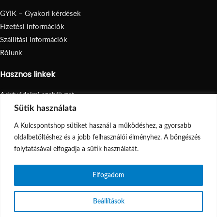
GYIK – Gyakori kérdések
Fizetési információk
Szállítási információk
Rólunk
Hasznos linkek
Adatvédelmi szabályzat
Visszatérítés
Sütik használata
Általános Szerződési Feltételek
A Kulcspontshop sütiket használ a működéshez, a gyorsabb
Oldaltérkép
oldalbetöltéshez és a jobb felhasználói élményhez. A böngészés
© 2026
Kulcspontshop
. Minden jog fenntartva.
folytatásával elfogadja a sütik használatát.
Elfogadom
Shop
Kedvencek
Beállítások