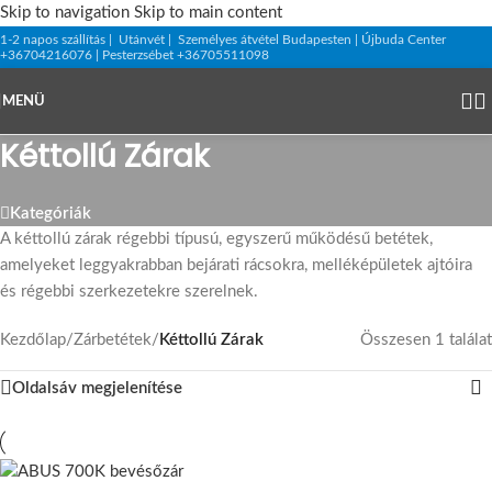
Skip to navigation
Skip to main content
1-2 napos szállítás | Utánvét | Személyes átvétel Budapesten | Újbuda Center
+36704216076 | Pesterzsébet +36705511098
MENÜ
Kéttollú Zárak
Kategóriák
A kéttollú zárak régebbi típusú, egyszerű működésű betétek,
amelyeket leggyakrabban bejárati rácsokra, melléképületek ajtóira
és régebbi szerkezetekre szerelnek.
Kezdőlap
/
Zárbetétek
/
Kéttollú Zárak
Összesen 1 találat
Oldalsáv megjelenítése