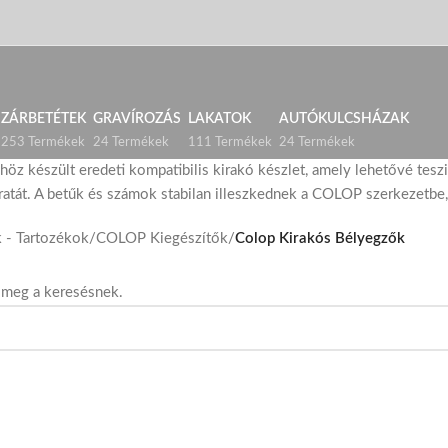
ZÁRBETÉTEK
GRAVÍROZÁS
LAKATOK
AUTÓKULCSHÁZAK
253 Termékek
24 Termékek
111 Termékek
24 Termékek
 készült eredeti kompatibilis kirakó készlet, amely lehetővé teszi
ratát. A betűk és számok stabilan illeszkednek a COLOP szerkezetbe, í
 - Tartozékok
/
COLOP Kiegészítők
/
Colop Kirakós Bélyegzők
t meg a keresésnek.