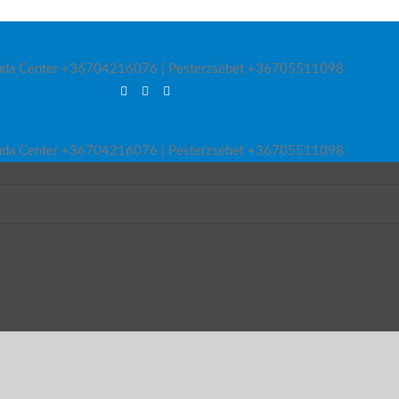
 Újbuda Center +36704216076 | Pesterzsébet +36705511098
 Újbuda Center +36704216076 | Pesterzsébet +36705511098