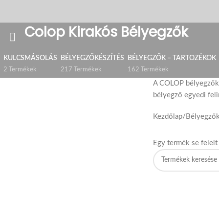
Colop Kirakós Bélyegzők
KULCSMÁSOLÁS
BÉLYEGZŐKÉSZÍTÉS
BÉLYEGZŐK – TARTOZÉKOK
2 Termékek
217 Termékek
162 Termékek
A COLOP bélyegzőkhöz
bélyegző egyedi feli
Kezdőlap
/
Bélyegzők
Egy termék se felel