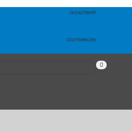
OLDALTÉRKÉP
ÜZLETEINK
GYIK