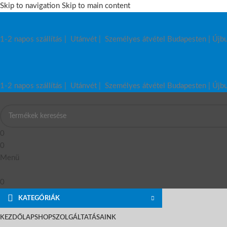
Skip to navigation
Skip to main content
1-2 napos szállítás | Utánvét | Személyes átvétel Budapesten |
1-2 napos szállítás | Utánvét | Személyes átvétel Budapesten |
0
0
Menü
0
KATEGÓRIÁK
KEZDŐLAP
SHOP
SZOLGÁLTATÁSAINK