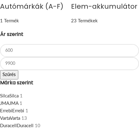
Autómárkák (A-F)
Elem-akkumulátor
1 Termék
23 Termékek
Ár szerint
Szűrés
Márka szerint
Silca
Silca
1
JMA
JMA
1
Errebi
Errebi
1
Varta
Varta
13
Duracell
Duracell
10