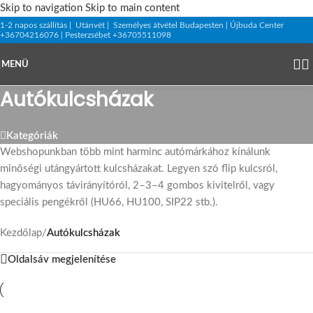
Skip to navigation
Skip to main content
1-2 napos szállítás | Utánvét | Személyes átvétel Budapesten | Újbuda Center
+36704216076 | Pesterzsébet +36705511098
MENÜ
Autókulcsházak
Kategóriák
Webshopunkban több mint harminc autómárkához kínálunk
minőségi utángyártott kulcsházakat. Legyen szó flip kulcsról,
hagyományos távirányítóról, 2–3–4 gombos kivitelről, vagy
speciális pengékről (HU66, HU100, SIP22 stb.).
Kezdőlap
/
Autókulcsházak
Oldalsáv megjelenítése