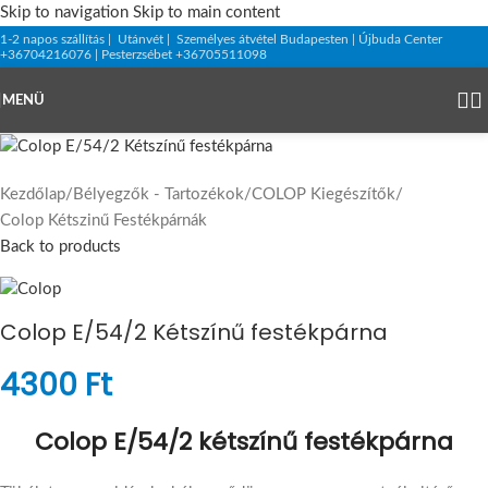
Skip to navigation
Skip to main content
1-2 napos szállítás | Utánvét | Személyes átvétel Budapesten | Újbuda Center
+36704216076 | Pesterzsébet +36705511098
MENÜ
Kezdőlap
/
Bélyegzők - Tartozékok
/
COLOP Kiegészítők
/
Colop Kétszinű Festékpárnák
Back to products
Colop E/54/2 Kétszínű festékpárna
4300
Ft
Colop E/54/2 kétszínű festékpárna