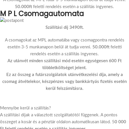
50.000ft
feletti rendelés esetén a szállítás ingyenes.
M P L Csomagautomata
Szállítási díj 3490ft.
A csomagokat az MPL automatába vagy csomagpontra rendelés
esetén 3-5 munkanapon belül át tudja venni.
50.000ft
feletti
rendelés esetén a szállítás ingyenes.
Az utánvét minden szállítási mód esetén egységesen 600 Ft
többletköltséget jelent.
Ez az összeg a futárszolgálatok utánvétkezelési díja, amely a
csomag átvételekor, készpénzes vagy bankkártyás fizetés esetén
kerül felszámításra.
Mennyibe kerül a szállítás?
A szállítási díjak a választott szolgáltatótól függenek. A pontos
összeget a kosár és a pénztár oldalon automatikusan látod. 5
0 000
Ft feletti rendelés esetén a szállítás ingyenes