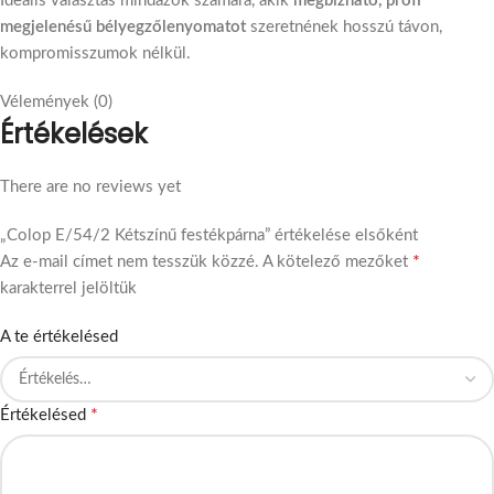
Ideális választás mindazok számára, akik
megbízható, profi
megjelenésű bélyegzőlenyomatot
szeretnének hosszú távon,
kompromisszumok nélkül.
Vélemények (0)
Értékelések
There are no reviews yet
„Colop E/54/2 Kétszínű festékpárna” értékelése elsőként
*
Az e-mail címet nem tesszük közzé.
A kötelező mezőket
karakterrel jelöltük
A te értékelésed
*
Értékelésed