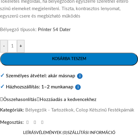
Tökéletes megoldás, ha bélyegződön egyszerre szeretnél eltérő
színű elemeket megjeleníteni. Tiszta, kontrasztos lenyomat,
egyszerű csere és megbízható működés
Bélyegző típusok:
Printer 54 Dater
-
+
KOSÁRBA TESZEM
✓
Személyes átvétel: akár másnap
i
✓
Házhozszállítás: 1–2 munkanap
i
Összehasonlítás
Hozzáadás a kedvencekhez
Kategóriák:
Bélyegzők - Tartozékok
,
Colop Kétszinű Festékpárnák
Megosztás:
LEÍRÁS
VÉLEMÉNYEK (0)
SZÁLLÍTÁSI INFORMÁCIÓ