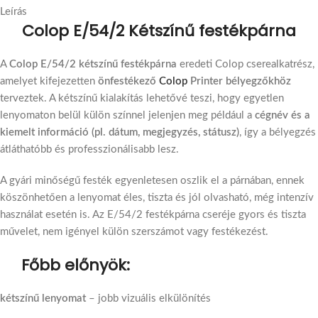
Leírás
Colop E/54/2 Kétszínű festékpárna
A
Colop E/54/2 kétszínű festékpárna
eredeti Colop cserealkatrész,
amelyet kifejezetten
önfestékező
Colop
Printer bélyegzőkhöz
terveztek. A kétszínű kialakítás lehetővé teszi, hogy egyetlen
lenyomaton belül külön színnel jelenjen meg például a
cégnév és a
kiemelt információ (pl. dátum, megjegyzés, státusz)
, így a bélyegzés
átláthatóbb és professzionálisabb lesz.
A gyári minőségű festék egyenletesen oszlik el a párnában, ennek
köszönhetően a lenyomat éles, tiszta és jól olvasható, még intenzív
használat esetén is. Az E/54/2 festékpárna cseréje gyors és tiszta
művelet, nem igényel külön szerszámot vagy festékezést.
Főbb előnyök:
kétszínű lenyomat
– jobb vizuális elkülönítés