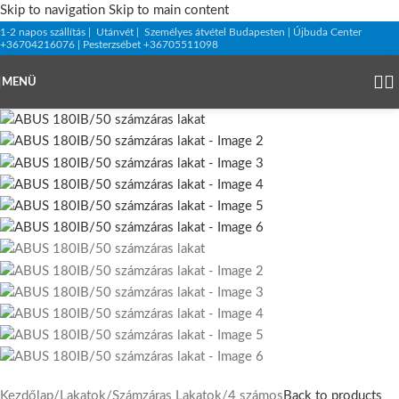
Skip to navigation
Skip to main content
1-2 napos szállítás | Utánvét | Személyes átvétel Budapesten | Újbuda Center
+36704216076 | Pesterzsébet +36705511098
MENÜ
Kezdőlap
/
Lakatok
/
Számzáras Lakatok
/
4 számos
Back to products