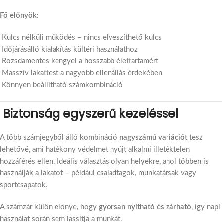
Fő előnyök:
Kulcs nélküli működés – nincs elveszíthető kulcs
Időjárásálló kialakítás kültéri használathoz
Rozsdamentes kengyel a hosszabb élettartamért
Masszív lakattest a nagyobb ellenállás érdekében
Könnyen beállítható számkombináció
Biztonság egyszerű kezeléssel
A több számjegyből álló kombináció
nagyszámú variációt
tesz
lehetővé, ami hatékony védelmet nyújt alkalmi illetéktelen
hozzáférés ellen. Ideális választás olyan helyekre, ahol többen is
használják a lakatot – például családtagok, munkatársak vagy
sportcsapatok.
A számzár külön előnye, hogy
gyorsan nyitható és zárható
, így napi
használat során sem lassítja a munkát.