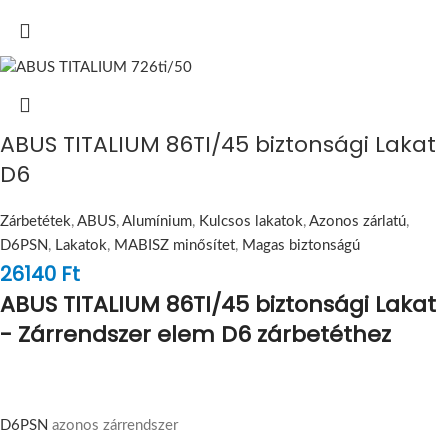
ABUS TITALIUM 86TI/45 biztonsági Lakat
D6
Zárbetétek
,
ABUS
,
Alumínium
,
Kulcsos lakatok
,
Azonos zárlatú
,
D6PSN
,
Lakatok
,
MABISZ minősítet
,
Magas biztonságú
26140
Ft
ABUS TITALIUM 86TI/45 biztonsági Lakat
- Zárrendszer elem D6 zárbetéthez
D6PSN
azonos zárrendszer