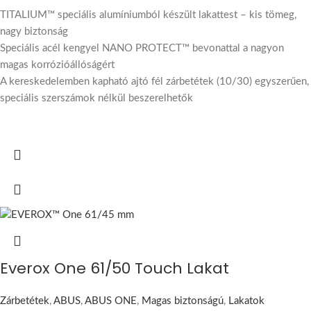
TITALIUM™ speciális alumíniumból készült lakattest – kis tömeg,
nagy biztonság
Speciális acél kengyel NANO PROTECT™ bevonattal a nagyon
magas korrózióállóságért
A kereskedelemben kapható ajtó fél zárbetétek (10/30) egyszerűen,
speciális szerszámok nélkül beszerelhetők
Everox One 61/50 Touch Lakat
Zárbetétek
,
ABUS
,
ABUS ONE
,
Magas biztonságú
,
Lakatok