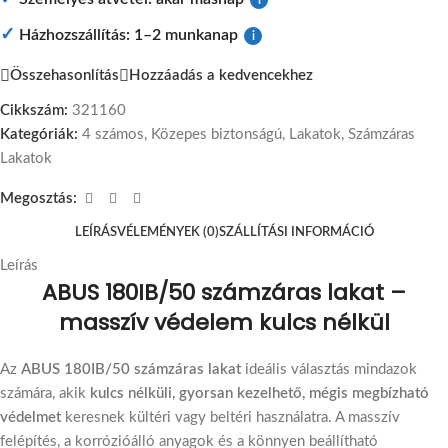
✓
Házhozszállítás: 1–2 munkanap
i
Összehasonlítás
Hozzáadás a kedvencekhez
Cikkszám:
321160
Kategóriák:
4 számos
,
Közepes biztonságú
,
Lakatok
,
Számzáras
Lakatok
Megosztás:
LEÍRÁS
VÉLEMÉNYEK (0)
SZÁLLÍTÁSI INFORMÁCIÓ
Leírás
ABUS 180IB/50 számzáras lakat –
masszív védelem kulcs nélkül
Az
ABUS 180IB/50 számzáras lakat
ideális választás mindazok
számára, akik
kulcs nélküli, gyorsan kezelhető, mégis megbízható
védelmet
keresnek kültéri vagy beltéri használatra. A masszív
felépítés, a korrózióálló anyagok és a könnyen beállítható