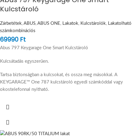
Kulcstároló
Zárbetétek
,
ABUS
,
ABUS ONE
,
Lakatok
,
Kulcstárolók
,
Lakatolható
számkombinációs
69990
Ft
Abus 797 Keygarage One Smart Kulcstároló
Kulcsátadás egyszerűen.
Tartsa biztonságban a kulcsokat, és ossza meg másokkal. A
KEYGARAGE™ One 787 kulcstároló egyedi számkóddal vagy
okostelefonnal nyitható.