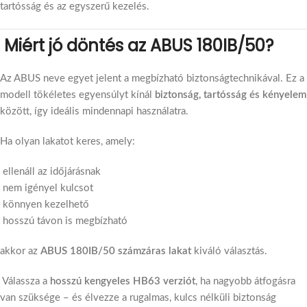
tartósság és az egyszerű kezelés.
Miért jó döntés az ABUS 180IB/50?
Az ABUS neve egyet jelent a megbízható biztonságtechnikával. Ez a
modell tökéletes egyensúlyt kínál
biztonság, tartósság és kényelem
között, így ideális mindennapi használatra.
Ha olyan lakatot keres, amely:
ellenáll az időjárásnak
nem igényel kulcsot
könnyen kezelhető
hosszú távon is megbízható
akkor az
ABUS 180IB/50 számzáras lakat
kiváló választás.
Válassza a
hosszú kengyeles HB63 verziót
, ha nagyobb átfogásra
van szüksége – és élvezze a rugalmas, kulcs nélküli biztonság