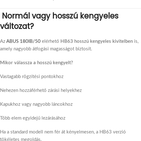
Normál vagy hosszú kengyeles
változat?
Az
ABUS 180IB/50
elérhető
HB63 hosszú kengyeles kivitelben
is,
amely nagyobb átfogási magasságot biztosít.
Mikor válassza a hosszú kengyelt?
Vastagabb rögzítési pontokhoz
Nehezen hozzáférhető zárási helyekhez
Kapukhoz vagy nagyobb láncokhoz
Több elem egyidejű lezárásához
Ha a standard modell nem fér át kényelmesen, a HB63 verzió
tökéletes megoldás.