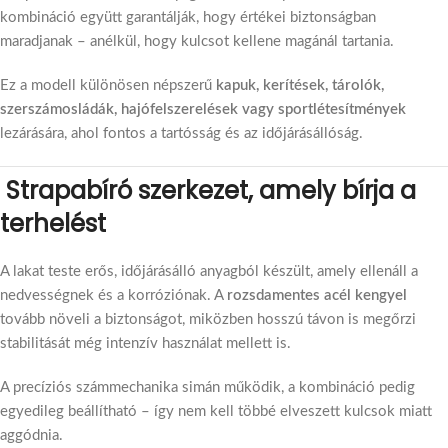
kombináció együtt garantálják, hogy értékei biztonságban
maradjanak – anélkül, hogy kulcsot kellene magánál tartania.
Ez a modell különösen népszerű
kapuk, kerítések, tárolók,
szerszámosládák, hajófelszerelések vagy sportlétesítmények
lezárására, ahol fontos a tartósság és az időjárásállóság.
Strapabíró szerkezet, amely bírja a
terhelést
A lakat teste erős, időjárásálló anyagból készült, amely ellenáll a
nedvességnek és a korróziónak. A
rozsdamentes acél kengyel
tovább növeli a biztonságot, miközben hosszú távon is megőrzi
stabilitását még intenzív használat mellett is.
A precíziós számmechanika simán működik, a kombináció pedig
egyedileg beállítható – így nem kell többé elveszett kulcsok miatt
aggódnia.