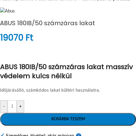
ABUS 180IB/50 számzáras lakat
19070
Ft
ABUS 180IB/50 számzáras lakat masszív
védelem kulcs nélkül
időjárásálló, számkódos lakat kültéri használatra.
-
+
KOSÁRBA TESZEM
✓
Személyes átvétel: akár másnap
i