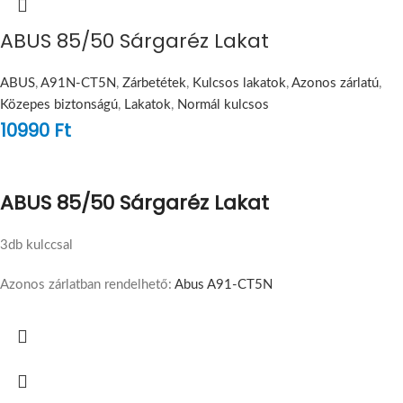
ABUS 85/50 Sárgaréz Lakat
ABUS
,
A91N-CT5N
,
Zárbetétek
,
Kulcsos lakatok
,
Azonos zárlatú
,
Közepes biztonságú
,
Lakatok
,
Normál kulcsos
10990
Ft
ABUS 85/50 Sárgaréz Lakat
3db kulccsal
Azonos zárlatban rendelhető:
Abus A91-CT5N