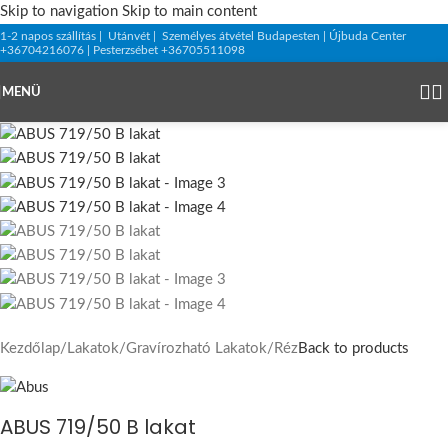
Skip to navigation
Skip to main content
1-2 napos szállítás | Utánvét | Személyes átvétel Budapesten | Újbuda Center
+36704216076 | Pesterzsébet +36705511098
MENÜ
Kezdőlap
/
Lakatok
/
Gravírozható Lakatok
/
Réz
Back to products
ABUS 719/50 B lakat