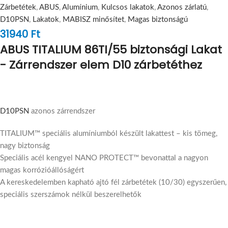
Zárbetétek
,
ABUS
,
Alumínium
,
Kulcsos lakatok
,
Azonos zárlatú
,
D10PSN
,
Lakatok
,
MABISZ minősítet
,
Magas biztonságú
31940
Ft
ABUS TITALIUM 86TI/55 biztonsági Lakat
- Zárrendszer elem D10 zárbetéthez
D10PSN
azonos zárrendszer
TITALIUM™ speciális alumíniumból készült lakattest – kis tömeg,
nagy biztonság
Speciális acél kengyel NANO PROTECT™ bevonattal a nagyon
magas korrózióállóságért
A kereskedelemben kapható ajtó fél zárbetétek (10/30) egyszerűen,
speciális szerszámok nélkül beszerelhetők