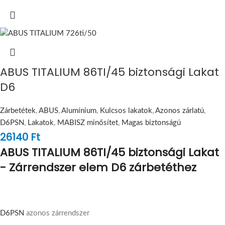
ABUS TITALIUM 86TI/45 biztonsági Lakat
D6
Zárbetétek
,
ABUS
,
Alumínium
,
Kulcsos lakatok
,
Azonos zárlatú
,
D6PSN
,
Lakatok
,
MABISZ minősítet
,
Magas biztonságú
26140
Ft
ABUS TITALIUM 86TI/45 biztonsági Lakat
- Zárrendszer elem D6 zárbetéthez
D6PSN
azonos zárrendszer