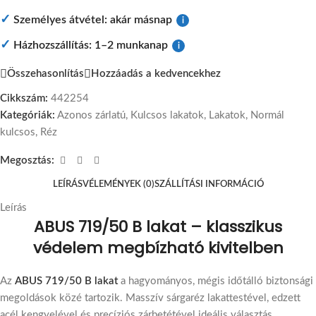
✓
Személyes átvétel: akár másnap
i
✓
Házhozszállítás: 1–2 munkanap
i
Összehasonlítás
Hozzáadás a kedvencekhez
Cikkszám:
442254
Kategóriák:
Azonos zárlatú
,
Kulcsos lakatok
,
Lakatok
,
Normál
kulcsos
,
Réz
Megosztás:
LEÍRÁS
VÉLEMÉNYEK (0)
SZÁLLÍTÁSI INFORMÁCIÓ
Leírás
ABUS 719/50 B lakat – klasszikus
védelem megbízható kivitelben
Az
ABUS 719/50 B lakat
a hagyományos, mégis időtálló biztonsági
megoldások közé tartozik. Masszív sárgaréz lakattestével, edzett
acél kengyelével és precíziós zárbetétével ideális választás