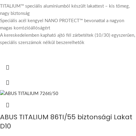
TITALIUM™ speciális alumíniumból készült lakattest – kis tömeg,
nagy biztonság
Speciális acél kengyel NANO PROTECT™ bevonattal a nagyon
magas korrózióállóságért
A kereskedelemben kapható ajtó fél zárbetétek (10/30) egyszerűen,
speciális szerszámok nélkül beszerelhetők
ABUS TITALIUM 86TI/55 biztonsági Lakat
D10