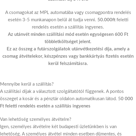
A csomagokat az MPL automatába vagy csomagpontra rendelés
esetén 3-5 munkanapon belül át tudja venni.
50.000ft
feletti
rendelés esetén a szállítás ingyenes.
Az utánvét minden szállítási mód esetén egységesen 600 Ft
többletköltséget jelent.
Ez az összeg a futárszolgálatok utánvétkezelési díja, amely a
csomag átvételekor, készpénzes vagy bankkártyás fizetés esetén
kerül felszámításra.
Mennyibe kerül a szállítás?
A szállítási díjak a választott szolgáltatótól függenek. A pontos
összeget a kosár és a pénztár oldalon automatikusan látod. 5
0 000
Ft feletti rendelés esetén a szállítás ingyenes
Van lehetőség személyes átvételre?
Igen, személyes átvételre két budapesti üzletünkben is van
lehetőség. A személyes átvétel minden esetben díjmentes, és