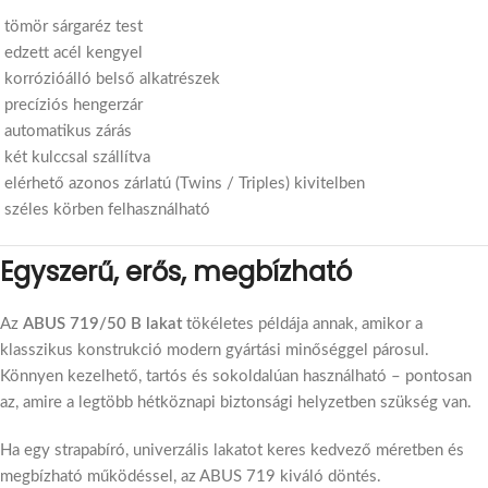
tömör sárgaréz test
edzett acél kengyel
korrózióálló belső alkatrészek
precíziós hengerzár
automatikus zárás
két kulccsal szállítva
elérhető azonos zárlatú (Twins / Triples) kivitelben
széles körben felhasználható
Egyszerű, erős, megbízható
Az
ABUS 719/50 B lakat
tökéletes példája annak, amikor a
klasszikus konstrukció modern gyártási minőséggel párosul.
Könnyen kezelhető, tartós és sokoldalúan használható – pontosan
az, amire a legtöbb hétköznapi biztonsági helyzetben szükség van.
Ha egy strapabíró, univerzális lakatot keres kedvező méretben és
megbízható működéssel, az ABUS 719 kiváló döntés.