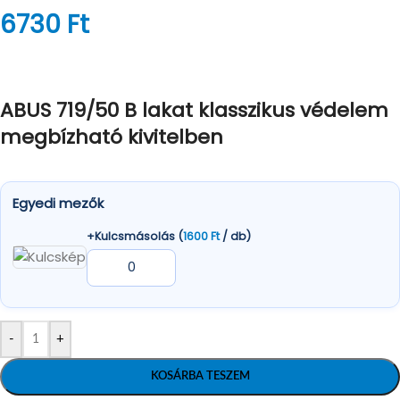
6730
Ft
ABUS 719/50 B lakat klasszikus védelem
megbízható kivitelben
Egyedi mezők
+Kulcsmásolás (
1600
Ft
/ db)
-
+
KOSÁRBA TESZEM