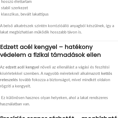
hosszú élettartam
stabil szerkezet
klasszikus, bevált lakattípus
A belső alkatrészek szintén korrózióálló anyagból készülnek, így a
lakat megbízhatóan működik hosszabb távon is.
Edzett acél kengyel – hatékony
védelem a fizikai támadások ellen
Az
edzett acél kengyel
növeli az ellenállást a vágási és feszítési
kísérletekkel szemben. A nagyobb méreteknél alkalmazott
kettős
reteszelés
tovább fokozza a biztonságot, mivel mindkét oldalon
rögzíti a kengyelt.
Ez különösen hasznos olyan helyeken, ahol a lakat rendszeres
használatban van.