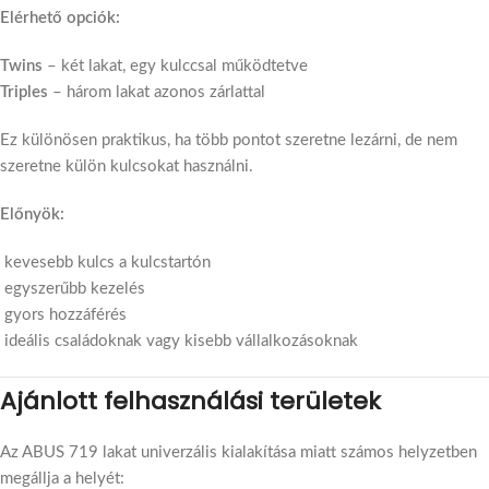
Elérhető opciók:
Twins
– két lakat, egy kulccsal működtetve
Triples
– három lakat azonos zárlattal
Ez különösen praktikus, ha több pontot szeretne lezárni, de nem
szeretne külön kulcsokat használni.
Előnyök:
kevesebb kulcs a kulcstartón
egyszerűbb kezelés
gyors hozzáférés
ideális családoknak vagy kisebb vállalkozásoknak
Ajánlott felhasználási területek
Az ABUS 719 lakat univerzális kialakítása miatt számos helyzetben
megállja a helyét: