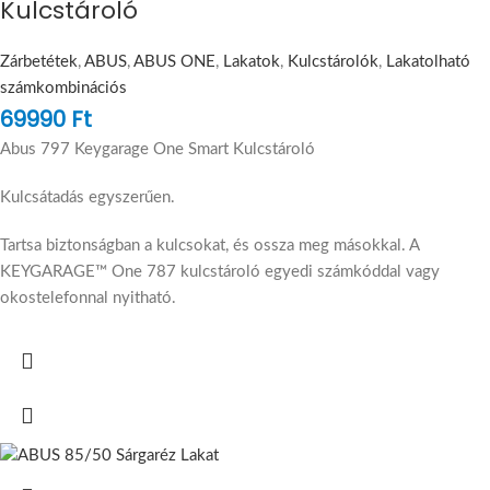
Kulcstároló
Zárbetétek
,
ABUS
,
ABUS ONE
,
Lakatok
,
Kulcstárolók
,
Lakatolható
számkombinációs
69990
Ft
Abus 797 Keygarage One Smart Kulcstároló
Kulcsátadás egyszerűen.
Tartsa biztonságban a kulcsokat, és ossza meg másokkal. A
KEYGARAGE™ One 787 kulcstároló egyedi számkóddal vagy
okostelefonnal nyitható.