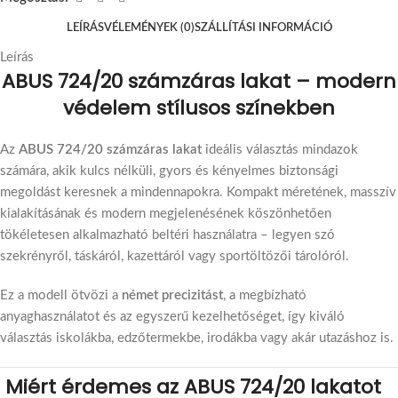
LEÍRÁS
VÉLEMÉNYEK (0)
SZÁLLÍTÁSI INFORMÁCIÓ
Leírás
ABUS 724/20 számzáras lakat – modern
védelem stílusos színekben
Az
ABUS 724/20 számzáras lakat
ideális választás mindazok
számára, akik kulcs nélküli, gyors és kényelmes biztonsági
megoldást keresnek a mindennapokra. Kompakt méretének, masszív
kialakításának és modern megjelenésének köszönhetően
tökéletesen alkalmazható beltéri használatra – legyen szó
szekrényről, táskáról, kazettáról vagy sportöltözői tárolóról.
Ez a modell ötvözi a
német precizitást
, a megbízható
anyaghasználatot és az egyszerű kezelhetőséget, így kiváló
választás iskolákba, edzőtermekbe, irodákba vagy akár utazáshoz is.
Miért érdemes az ABUS 724/20 lakatot