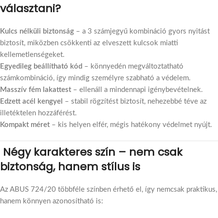
választani?
Kulcs nélküli biztonság
– a 3 számjegyű kombináció gyors nyitást
biztosít, miközben csökkenti az elveszett kulcsok miatti
kellemetlenségeket.
Egyedileg beállítható kód
– könnyedén megváltoztatható
számkombináció, így mindig személyre szabható a védelem.
Masszív fém lakattest
– ellenáll a mindennapi igénybevételnek.
Edzett acél kengyel
– stabil rögzítést biztosít, nehezebbé téve az
illetéktelen hozzáférést.
Kompakt méret
– kis helyen elfér, mégis hatékony védelmet nyújt.
Négy karakteres szín – nem csak
biztonság, hanem stílus is
Az ABUS 724/20 többféle színben érhető el, így nemcsak praktikus,
hanem könnyen azonosítható is: