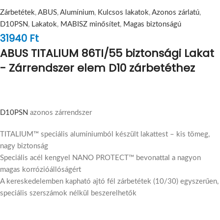
Zárbetétek
,
ABUS
,
Alumínium
,
Kulcsos lakatok
,
Azonos zárlatú
,
D10PSN
,
Lakatok
,
MABISZ minősítet
,
Magas biztonságú
31940
Ft
ABUS TITALIUM 86TI/55 biztonsági Lakat
- Zárrendszer elem D10 zárbetéthez
D10PSN
azonos zárrendszer
TITALIUM™ speciális alumíniumból készült lakattest – kis tömeg,
nagy biztonság
Speciális acél kengyel NANO PROTECT™ bevonattal a nagyon
magas korrózióállóságért
A kereskedelemben kapható ajtó fél zárbetétek (10/30) egyszerűen,
speciális szerszámok nélkül beszerelhetők