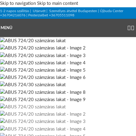
Skip to navigation
Skip to main content
1-2 napos szállítás | Utánvét | Személyes átvétel Budapesten | Újbuda Center
+36704216076 | Pesterzsébet +36705511098
MENÜ