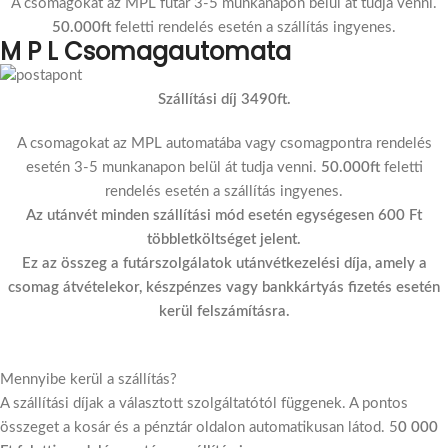
A csomagokat az MPL futár 3-5 munkanapon belül át tudja venni.
50.000ft
feletti rendelés esetén a szállítás ingyenes.
M P L Csomagautomata
Szállítási díj 3490ft.
A csomagokat az MPL automatába vagy csomagpontra rendelés
esetén 3-5 munkanapon belül át tudja venni.
50.000ft
feletti
rendelés esetén a szállítás ingyenes.
Az utánvét minden szállítási mód esetén egységesen 600 Ft
többletköltséget jelent.
Ez az összeg a futárszolgálatok utánvétkezelési díja, amely a
csomag átvételekor, készpénzes vagy bankkártyás fizetés esetén
kerül felszámításra.
Mennyibe kerül a szállítás?
A szállítási díjak a választott szolgáltatótól függenek. A pontos
összeget a kosár és a pénztár oldalon automatikusan látod. 5
0 000