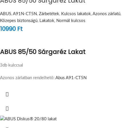
ABUS 85/50 Sárgaréz Lakat
ABUS
,
A91N-CT5N
,
Zárbetétek
,
Kulcsos lakatok
,
Azonos zárlatú
,
Közepes biztonságú
,
Lakatok
,
Normál kulcsos
10990
Ft
ABUS 85/50 Sárgaréz Lakat
3db kulccsal
Azonos zárlatban rendelhető:
Abus A91-CT5N