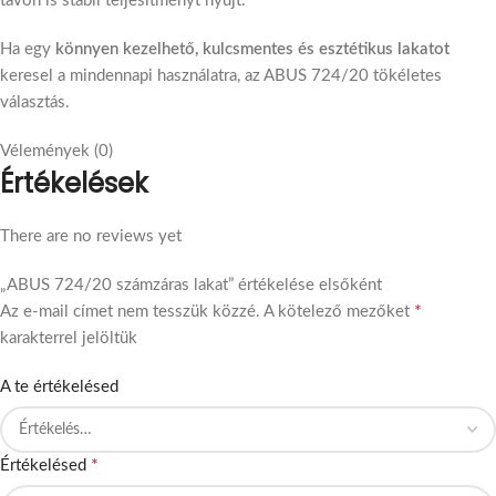
távon is stabil teljesítményt nyújt.
Ha egy
könnyen kezelhető, kulcsmentes és esztétikus lakatot
keresel a mindennapi használatra, az ABUS 724/20 tökéletes
választás.
Vélemények (0)
Értékelések
There are no reviews yet
„ABUS 724/20 számzáras lakat” értékelése elsőként
*
Az e-mail címet nem tesszük közzé.
A kötelező mezőket
karakterrel jelöltük
A te értékelésed
*
Értékelésed