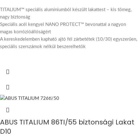
TITALIUM™ speciális alumíniumból készült lakattest – kis tömeg,
nagy biztonság
Speciális acél kengyel NANO PROTECT™ bevonattal a nagyon
magas korrózióállóságért
A kereskedelemben kapható ajtó fél zárbetétek (10/30) egyszerűen,
speciális szerszámok nélkül beszerelhetők
ABUS TITALIUM 86TI/55 biztonsági Lakat
D10