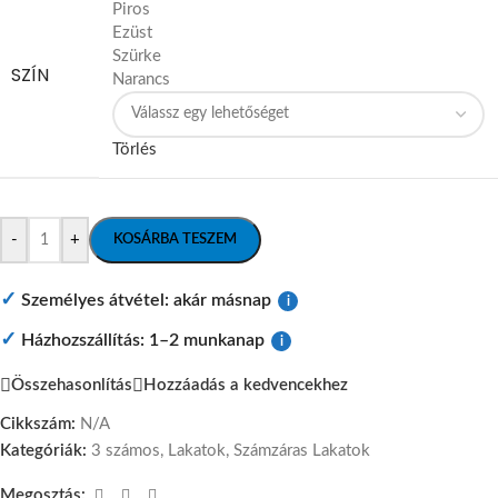
Piros
Ezüst
Szürke
SZÍN
Narancs
Törlés
-
+
KOSÁRBA TESZEM
✓
Személyes átvétel: akár másnap
i
✓
Házhozszállítás: 1–2 munkanap
i
Összehasonlítás
Hozzáadás a kedvencekhez
Cikkszám:
N/A
Kategóriák:
3 számos
,
Lakatok
,
Számzáras Lakatok
Megosztás: