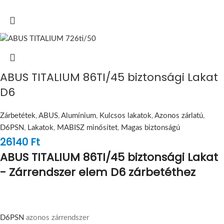
ABUS TITALIUM 86TI/45 biztonsági Lakat
D6
Zárbetétek
,
ABUS
,
Alumínium
,
Kulcsos lakatok
,
Azonos zárlatú
,
D6PSN
,
Lakatok
,
MABISZ minősítet
,
Magas biztonságú
26140
Ft
ABUS TITALIUM 86TI/45 biztonsági Lakat
- Zárrendszer elem D6 zárbetéthez
D6PSN
azonos zárrendszer