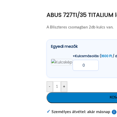
ABUS 727TI/35 TITALIUM 
A Bliszteres csomagban 2db kulcs van.
Egyedi mezők
+Kulcsmásolás (
1600
Ft
/ 
-
+
KOS
✓
Személyes átvétel: akár másnap
i