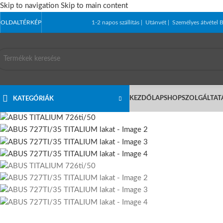
Skip to navigation
Skip to main content
OLDALTÉRKÉP
1-2 napos szállítás | Utánvét | Személyes átvét
KEZDŐLAP
SHOP
SZOLGÁLTAT
KATEGÓRIÁK