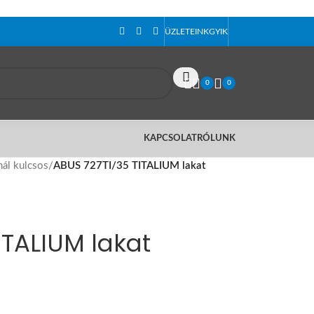
ÜZLETEINK
GYIK
0
0
KAPCSOLAT
RÓLUNK
ál kulcsos
/
ABUS 727TI/35 TITALIUM lakat
ITALIUM lakat