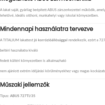
A lakat saját, gyárilag beépített ABUS zárszerkezettel működik, ame
lehetővé, ideális otthoni, munkahelyi vagy iskolai környezetben.
Mindennapi használatra tervezve
A TITALIUM lakattest
jó korrózióállósággal
rendelkezik, ezért a 72
beltéri használatra kiváló
fedett kültéri környezetben is alkalmazható
nem ajánlott extrém időjárási körülményekhez vagy magas kockázat
Műszaki jellemzők
Típus:
ABUS 727TI/35