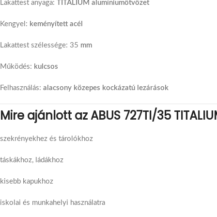
Lakattest anyaga:
TITALIUM alumíniumötvözet
Kengyel:
keményített acél
Lakattest szélessége: 35
mm
Működés:
kulcsos
Felhasználás:
alacsony közepes kockázatú lezárások
Mire ajánlott az ABUS 727TI/35 TITALIU
szekrényekhez és tárolókhoz
táskákhoz, ládákhoz
kisebb kapukhoz
iskolai és munkahelyi használatra