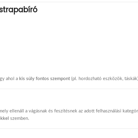
strapabíró
agy ahol a
kis súly fontos szempont
(pl. hordozható eszközök, táskák)
ely ellenáll a vágásnak és feszítésnek az adott felhasználási kategó
ekkel
szemben.