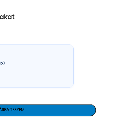
lakat
db)
ÁRBA TESZEM