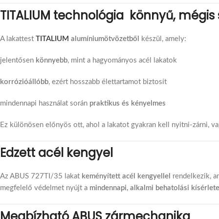
TITALIUM technológia könnyű, mégis 
A lakattest
TITALIUM
alumíniumötvözetből
készül, amely:
jelentősen
könnyebb
, mint a hagyományos acél lakatok
korrózióállóbb
, ezért hosszabb élettartamot biztosít
mindennapi használat során
praktikus és kényelmes
Ez különösen előnyös ott, ahol a lakatot gyakran kell nyitni-zárni, v
Edzett acél kengyel
Az ABUS 727TI/35 lakat
keményített acél kengyellel
rendelkezik, am
megfelelő védelmet nyújt a
mindennapi, alkalmi behatolási kísérlet
Megbízható ABUS zármechanika