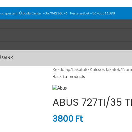
el Budapesten | Újbuda Center +36704216076 | Pesterzsébet +36705511098
ÁSAINK
Kezdőlap
/
Lakatok
/
Kulcsos lakatok
/
Norm
Back to products
ABUS 727TI/35 T
3800
Ft