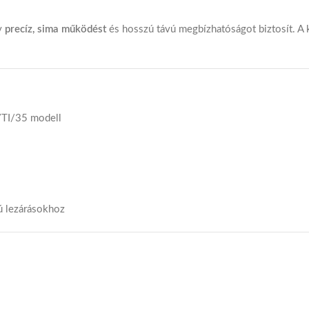
ly
precíz, sima működést
és hosszú távú megbízhatóságot biztosít. A k
7TI/35 modell
ú lezárásokhoz