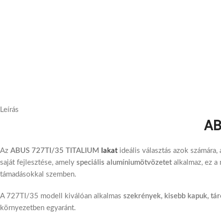
Leírás
AB
Az
ABUS 727TI/35 TITALIUM
lakat
ideális választás azok számára,
saját fejlesztése, amely
speciális alumíniumötvözetet
alkalmaz, ez a 
támadásokkal szemben.
A 727TI/35 modell kiválóan alkalmas
szekrények, kisebb kapuk, tá
környezetben egyaránt.