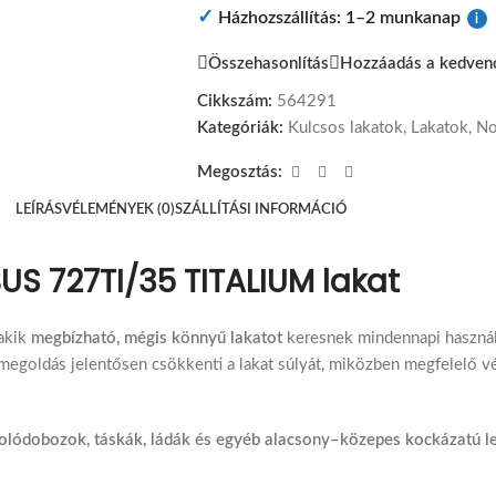
✓
Házhozszállítás: 1–2 munkanap
i
Összehasonlítás
Hozzáadás a kedven
Cikkszám:
564291
Kategóriák:
Kulcsos lakatok
,
Lakatok
,
No
Megosztás:
LEÍRÁS
VÉLEMÉNYEK (0)
SZÁLLÍTÁSI INFORMÁCIÓ
US 727TI/35 TITALIUM lakat
 akik
megbízható, mégis könnyű lakatot
keresnek mindennapi használ
megoldás jelentősen csökkenti a lakat súlyát, miközben megfelelő vé
rolódobozok, táskák, ládák és egyéb alacsony–közepes kockázatú l