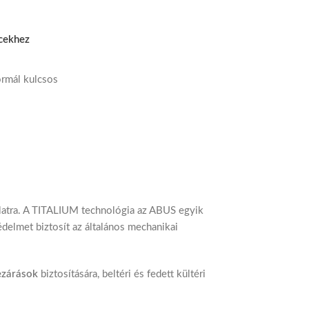
cekhez
rmál kulcsos
atra. A TITALIUM technológia az ABUS egyik
delmet biztosít az általános mechanikai
ezárások
biztosítására, beltéri és fedett kültéri