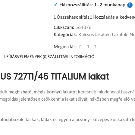
✓
Házhozszállítás: 1–2 munkanap
i
Összehasonlítás
Hozzáadás a kedven
Cikkszám:
564376
Kategóriák:
Kulcsos lakatok
,
Lakatok
,
No
Megosztás:
LEÍRÁS
VÉLEMÉNYEK (0)
SZÁLLÍTÁSI INFORMÁCIÓ
US 727TI/45 TITALIUM lakat
 akik
megbízható, mégis könnyű lakatot
keresnek mindennapi használ
megoldás jelentősen csökkenti a lakat súlyát, miközben megfelelő vé
rolódobozok, táskák, ládák és egyéb alacsony–közepes kockázatú l