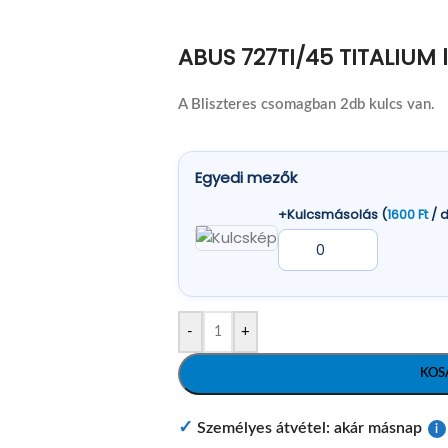
ABUS 727TI/45 TITALIUM 
A Bliszteres csomagban 2db kulcs van.
Egyedi mezők
+Kulcsmásolás (
1600
Ft
/ 
-
+
KOS
✓
Személyes átvétel: akár másnap
i