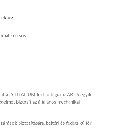
cekhez
rmál kulcsos
atra. A TITALIUM technológia az ABUS egyik
delmet biztosít az általános mechanikai
ezárások
biztosítására, beltéri és fedett kültéri