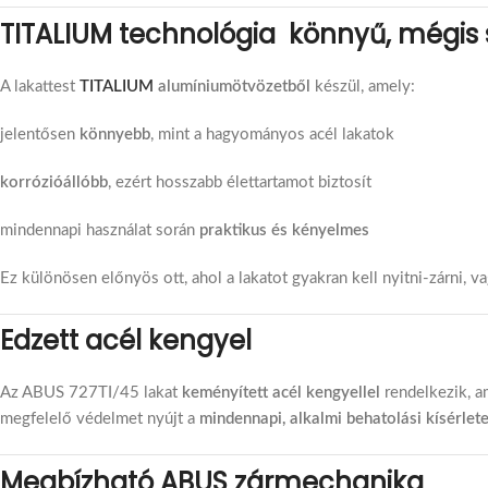
TITALIUM technológia könnyű, mégis 
A lakattest
TITALIUM
alumíniumötvözetből
készül, amely:
jelentősen
könnyebb
, mint a hagyományos acél lakatok
korrózióállóbb
, ezért hosszabb élettartamot biztosít
mindennapi használat során
praktikus és kényelmes
Ez különösen előnyös ott, ahol a lakatot gyakran kell nyitni-zárni, v
Edzett acél kengyel
Az ABUS 727TI/45 lakat
keményített acél kengyellel
rendelkezik, am
megfelelő védelmet nyújt a
mindennapi, alkalmi behatolási kísérlet
Megbízható ABUS zármechanika