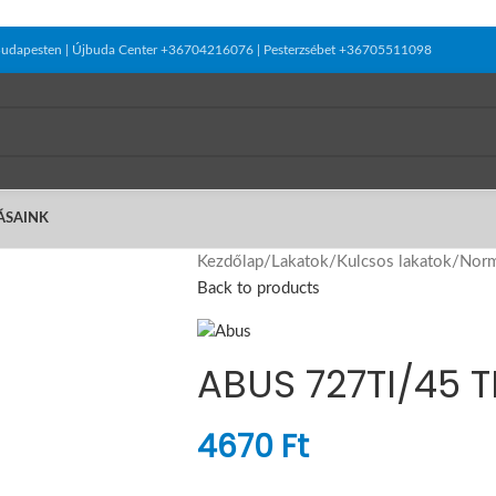
el Budapesten | Újbuda Center +36704216076 | Pesterzsébet +36705511098
ÁSAINK
Kezdőlap
/
Lakatok
/
Kulcsos lakatok
/
Norm
Back to products
ABUS 727TI/45 T
4670
Ft