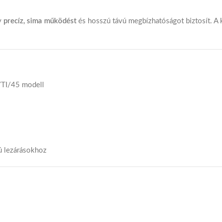
ly
precíz, sima működést
és hosszú távú megbízhatóságot biztosít. A k
7TI/45 modell
ú lezárásokhoz