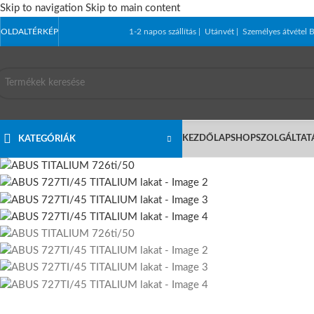
Skip to navigation
Skip to main content
OLDALTÉRKÉP
1-2 napos szállítás | Utánvét | Személyes átvét
KEZDŐLAP
SHOP
SZOLGÁLTAT
KATEGÓRIÁK