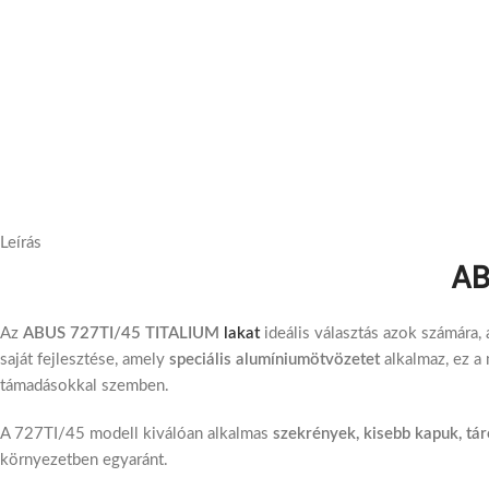
Leírás
AB
Az
ABUS 727TI/45 TITALIUM
lakat
ideális választás azok számára,
saját fejlesztése, amely
speciális alumíniumötvözetet
alkalmaz, ez a 
támadásokkal szemben.
A 727TI/45 modell kiválóan alkalmas
szekrények, kisebb kapuk, tá
környezetben egyaránt.