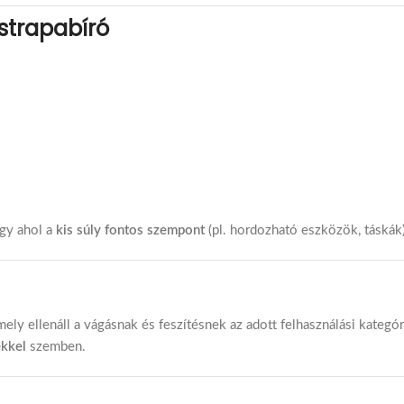
strapabíró
agy ahol a
kis súly fontos szempont
(pl. hordozható eszközök, táskák)
ely ellenáll a vágásnak és feszítésnek az adott felhasználási kategó
ekkel
szemben.