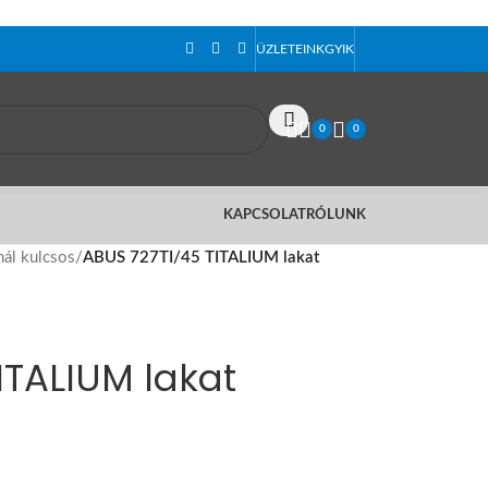
ÜZLETEINK
GYIK
0
0
KAPCSOLAT
RÓLUNK
ál kulcsos
/
ABUS 727TI/45 TITALIUM lakat
ITALIUM lakat