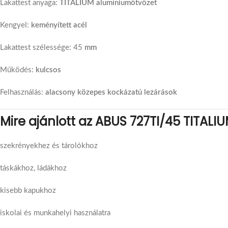
Lakattest anyaga:
TITALIUM alumíniumötvözet
Kengyel:
keményített acél
Lakattest szélessége: 45
mm
Működés:
kulcsos
Felhasználás:
alacsony közepes kockázatú lezárások
Mire ajánlott az ABUS 727TI/45 TITALIU
szekrényekhez és tárolókhoz
táskákhoz, ládákhoz
kisebb kapukhoz
iskolai és munkahelyi használatra