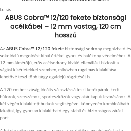
LEÍRÁS
VÉLEMÉNYEK (0)
SZÁLLÍTÁSI INFORMÁCIÓ
Leírás
ABUS Cobra™ 12/120 fekete biztonsági
acélkábel – 12 mm vastag, 120 cm
hosszú
Az
ABUS Cobra™ 12/120 fekete
biztonsági sodrony
megbízható és
sokoldalú megoldást kínál értékei gyors és hatékony védelméhez. A
12 mm átmérőjű, erős acélsodrony kiváló ellenállást biztosít a
vágási kísérletekkel szemben, miközben rugalmas kialakítása
lehetővé teszi több tárgy egyidejű rögzítését is.
A 120 cm hosszúság ideális választássá teszi kerékpárok, kerti
bútorok, szerszámok, sporteszközök vagy akár kapuk lezárásához. A
két végén kialakított hurkok segítségével könnyedén kombinálható
lakattal, így gyorsan kialakítható egy stabil és biztonságos zárási
pont.
A fekete műanyag bevonat nemcsak esztétikus megjelenést ad a