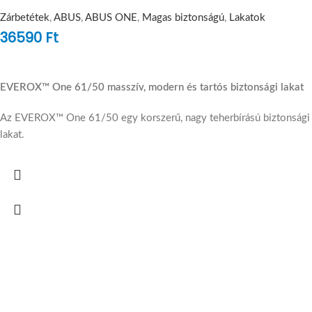
Zárbetétek
,
ABUS
,
ABUS ONE
,
Magas biztonságú
,
Lakatok
36590
Ft
EVEROX™ One 61/50 masszív, modern és tartós biztonsági lakat
Az EVEROX™ One 61/50 egy korszerű, nagy teherbírású biztonsági
lakat.