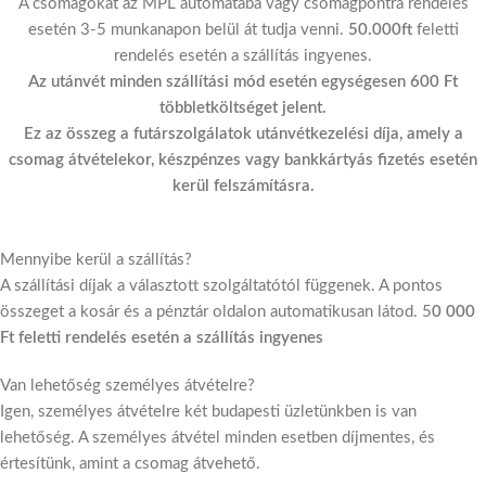
A csomagokat az MPL automatába vagy csomagpontra rendelés
esetén 3-5 munkanapon belül át tudja venni.
50.000ft
feletti
rendelés esetén a szállítás ingyenes.
Az utánvét minden szállítási mód esetén egységesen 600 Ft
többletköltséget jelent.
Ez az összeg a futárszolgálatok utánvétkezelési díja, amely a
csomag átvételekor, készpénzes vagy bankkártyás fizetés esetén
kerül felszámításra.
Mennyibe kerül a szállítás?
A szállítási díjak a választott szolgáltatótól függenek. A pontos
összeget a kosár és a pénztár oldalon automatikusan látod. 5
0 000
Ft feletti rendelés esetén a szállítás ingyenes
Van lehetőség személyes átvételre?
Igen, személyes átvételre két budapesti üzletünkben is van
lehetőség. A személyes átvétel minden esetben díjmentes, és
értesítünk, amint a csomag átvehető.