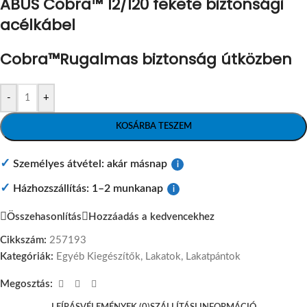
ABUS Cobra™ 12/120 fekete biztonsági
acélkábel
Cobra™
Rugalmas biztonság útközben
-
+
KOSÁRBA TESZEM
✓
Személyes átvétel: akár másnap
i
✓
Házhozszállítás: 1–2 munkanap
i
Összehasonlítás
Hozzáadás a kedvencekhez
Cikkszám:
257193
Kategóriák:
Egyéb Kiegészítők
,
Lakatok
,
Lakatpántok
Megosztás: