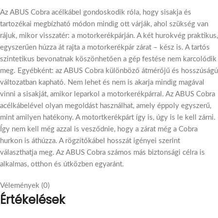
Az ABUS Cobra acélkábel gondoskodik róla, hogy sisakja és
tartozékai megbízható módon mindig ott várják, ahol szükség van
rájuk, mikor visszatér: a motorkerékpárján. A két hurokvég praktikus,
egyszerűen húzza át rajta a motorkerékpár zárat – kész is. A tartós
szintetikus bevonatnak köszönhetően a gép festése nem karcolódik
meg. Egyébként: az ABUS Cobra különböző átmérőjű és hosszúságú
változatban kapható. Nem lehet és nem is akarja mindig magával
vinni a sisakját, amikor leparkol a motorkerékpárral. Az ABUS Cobra
acélkábelével olyan megoldást használhat, amely éppoly egyszerű,
mint amilyen hatékony. A motortkerékpárt így is, úgy is le kell zárni.
Így nem kell még azzal is vesződnie, hogy a zárat még a Cobra
hurkon is áthúzza. A rögzítőkábel hosszát igényei szerint
választhatja meg. Az ABUS Cobra számos más biztonsági célra is
alkalmas, otthon és útközben egyaránt.
Vélemények (0)
Értékelések