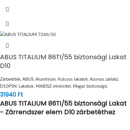
ABUS TITALIUM 86TI/55 biztonsági Lakat
D10
Zárbetétek
,
ABUS
,
Alumínium
,
Kulcsos lakatok
,
Azonos zárlatú
,
D10PSN
,
Lakatok
,
MABISZ minősítet
,
Magas biztonságú
31940
Ft
ABUS TITALIUM 86TI/55 biztonsági Lakat
- Zárrendszer elem D10 zárbetéthez