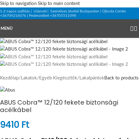
Skip to navigation
Skip to main content
1-2 napos szállítás | Utánvét | Személyes átvétel Budapesten | Újbuda Center
+36704216076 | Pesterzsébet +36705511098
MENÜ
Kezdőlap
/
Lakatok
/
Egyéb Kiegészítők
/
Lakatpántok
Back to products
ABUS Cobra™ 12/120 fekete biztonsági
acélkábel
9410
Ft