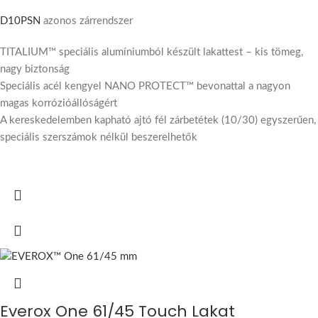
D10PSN
azonos zárrendszer
TITALIUM™ speciális alumíniumból készült lakattest – kis tömeg,
nagy biztonság
Speciális acél kengyel NANO PROTECT™ bevonattal a nagyon
magas korrózióállóságért
A kereskedelemben kapható ajtó fél zárbetétek (10/30) egyszerűen,
speciális szerszámok nélkül beszerelhetők
Everox One 61/45 Touch Lakat