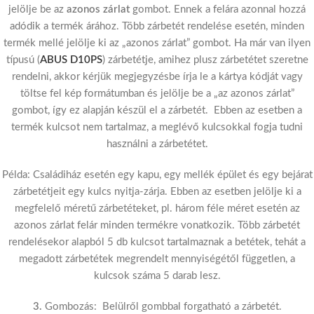
jelölje be az
azonos zárlat
gombot. Ennek a felára azonnal hozzá
adódik a termék árához. Több zárbetét rendelése esetén, minden
termék mellé jelölje ki az „azonos zárlat” gombot. Ha már van ilyen
típusú (
ABUS D10PS
) zárbetétje, amihez plusz zárbetétet szeretne
rendelni, akkor kérjük megjegyzésbe írja le a kártya kódját vagy
töltse fel kép formátumban és jelölje be a „az azonos zárlat”
gombot, így ez alapján készül el a zárbetét. Ebben az esetben a
termék kulcsot nem tartalmaz, a meglévő kulcsokkal fogja tudni
használni a zárbetétet.
Példa: Családiház esetén egy kapu, egy mellék épület és egy bejárat
zárbetétjeit egy kulcs nyitja-zárja. Ebben az esetben jelölje ki a
megfelelő méretű zárbetéteket, pl. három féle méret esetén az
azonos zárlat felár minden termékre vonatkozik. Több zárbetét
rendelésekor alapból 5 db kulcsot tartalmaznak a betétek, tehát a
megadott zárbetétek megrendelt mennyiségétől független, a
kulcsok száma 5 darab lesz.
3.
Gombozás: Belülről gombbal forgatható a zárbetét.