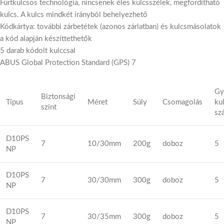
Fúrtkulcsos technológia, nincsenek éles kulcsszélek, megfordítható
kulcs. A kulcs mindkét irányból behelyezhető
Kódkártya: további zárbetétek (azonos zárlatban) és kulcsmásolatok
a kód alapján készíttethetők
5 darab kódolt kulccsal
ABUS Global Protection Standard (GPS) 7
Gy
Biztonsági
Típus
Méret
Súly
Csomagolás
ku
szint
sz
D10PS
7
10/30mm
200g
doboz
5
NP
D10PS
7
30/30mm
300g
doboz
5
NP
D10PS
7
30/35mm
300g
doboz
5
NP