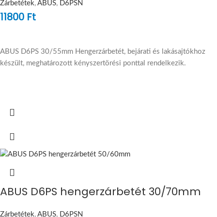
Zárbetétek
,
ABUS
,
D6PSN
11800
Ft
ABUS D6PS 30/55mm Hengerzárbetét, bejárati és lakásajtókhoz
készült, meghatározott kényszertörési ponttal rendelkezik.
ABUS D6PS hengerzárbetét 30/70mm
Zárbetétek
,
ABUS
,
D6PSN