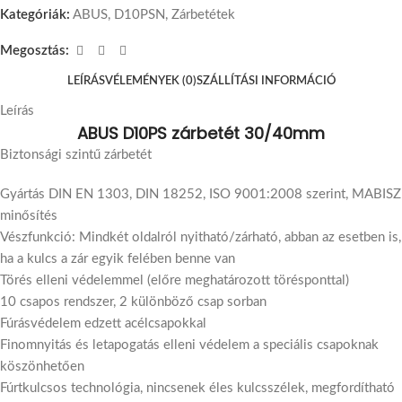
Kategóriák:
ABUS
,
D10PSN
,
Zárbetétek
Megosztás:
LEÍRÁS
VÉLEMÉNYEK (0)
SZÁLLÍTÁSI INFORMÁCIÓ
Leírás
ABUS D10PS zárbetét 30/40mm
Biztonsági szintű zárbetét
Gyártás DIN EN 1303, DIN 18252, ISO 9001:2008 szerint, MABISZ
minősítés
Vészfunkció: Mindkét oldalról nyitható/zárható, abban az esetben is,
ha a kulcs a zár egyik felében benne van
Törés elleni védelemmel (előre meghatározott törésponttal)
10 csapos rendszer, 2 különböző csap sorban
Fúrásvédelem edzett acélcsapokkal
Finomnyitás és letapogatás elleni védelem a speciális csapoknak
köszönhetően
Fúrtkulcsos technológia, nincsenek éles kulcsszélek, megfordítható