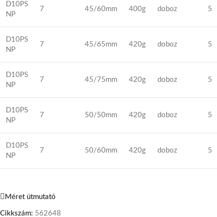
D10PS
7
45/60mm
400g
doboz
5
NP
D10PS
7
45/65mm
420g
doboz
5
NP
D10PS
7
45/75mm
420g
doboz
5
NP
D10PS
7
50/50mm
420g
doboz
5
NP
D10PS
7
50/60mm
420g
doboz
5
NP
Méret útmutató
Cikkszám:
562648