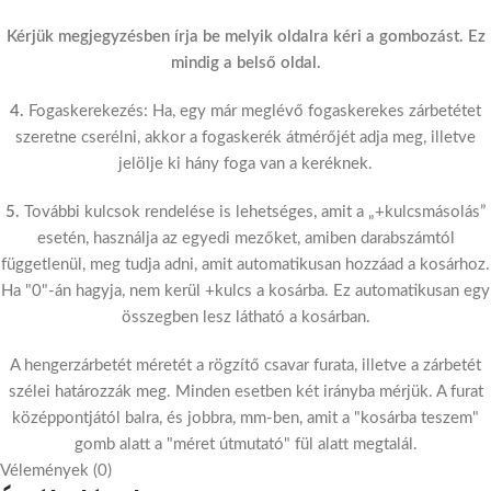
Kérjük megjegyzésben írja be melyik oldalra kéri a gombozást. Ez
mindig a belső oldal.
4.
Fogaskerekezés: Ha, egy már meglévő fogaskerekes zárbetétet
szeretne cserélni, akkor a fogaskerék átmérőjét adja meg, illetve
jelölje ki hány foga van a keréknek.
5.
További kulcsok rendelése is lehetséges, amit a „+kulcsmásolás”
esetén, használja az egyedi mezőket, amiben darabszámtól
függetlenül, meg tudja adni, amit automatikusan hozzáad a kosárhoz.
Ha "0"-án hagyja, nem kerül +kulcs a kosárba. Ez automatikusan egy
összegben lesz látható a kosárban.
A hengerzárbetét méretét a rögzítő csavar furata, illetve a zárbetét
szélei határozzák meg. Minden esetben két irányba mérjük. A furat
középpontjától balra, és jobbra, mm-ben, amit a "kosárba teszem"
gomb alatt a "méret útmutató" fül alatt megtalál.
Vélemények (0)