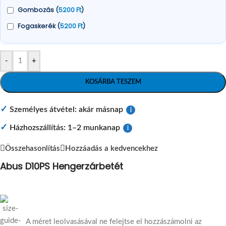
Gombozás (
5200
Ft
)
Fogaskerék (
5200
Ft
)
-
+
KOSÁRBA TESZEM
✓
Személyes átvétel: akár másnap
i
✓
Házhozszállítás: 1–2 munkanap
i
Összehasonlítás
Hozzáadás a kedvencekhez
Abus D10PS Hengerzárbetét
A méret leolvasásával ne felejtse el hozzászámolni az