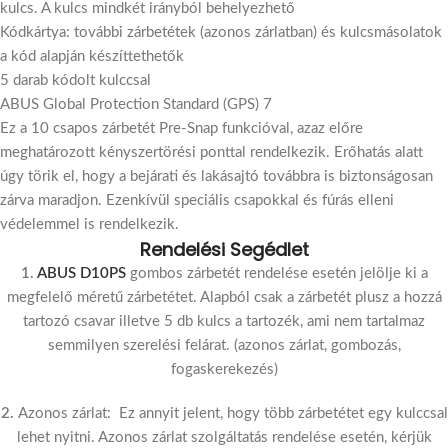
kulcs. A kulcs mindkét irányból behelyezhető
Kódkártya: további zárbetétek (azonos zárlatban) és kulcsmásolatok
a kód alapján készíttethetők
5 darab kódolt kulccsal
ABUS Global Protection Standard (GPS) 7
Ez a 10 csapos zárbetét Pre-Snap funkcióval, azaz előre
meghatározott kényszertörési ponttal rendelkezik. Erőhatás alatt
úgy törik el, hogy a bejárati és lakásajtó továbbra is biztonságosan
zárva maradjon. Ezenkívül speciális csapokkal és fúrás elleni
védelemmel is rendelkezik.
Rendelési Segédlet
1.
ABUS D10PS
gombos zárbetét rendelése esetén jelölje ki a
megfelelő méretű zárbetétet. Alapból csak a zárbetét plusz a hozzá
tartozó csavar illetve 5 db kulcs a tartozék, ami nem tartalmaz
semmilyen szerelési felárat. (azonos zárlat, gombozás,
fogaskerekezés)
2.
Azonos zárlat: Ez annyit jelent, hogy több zárbetétet egy kulccsal
lehet nyitni. Azonos zárlat szolgáltatás rendelése esetén, kérjük