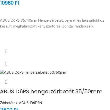
10980
Ft
ABUS D6PS 35/40mm Hengerzárbetét, bejárati és lakásajtókhoz
készült, meghatározott kényszertörési ponttal rendelkezik.
ABUS D6PS hengerzárbetét 35/50mm
Zárbetétek
,
ABUS
,
D6PSN
11800
Ft