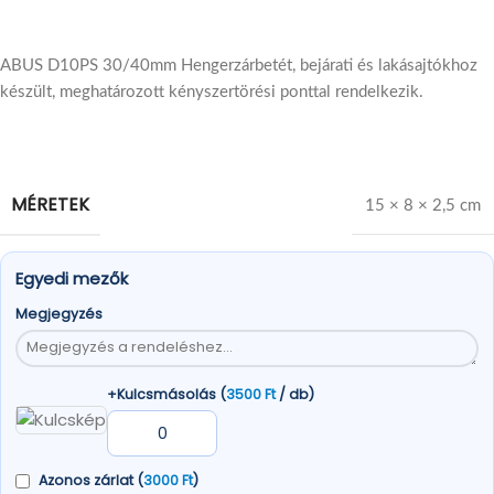
ABUS D10PS 30/40mm Hengerzárbetét, bejárati és lakásajtókhoz
készült, meghatározott kényszertörési ponttal rendelkezik.
MÉRETEK
15 × 8 × 2,5 cm
Egyedi mezők
Megjegyzés
+Kulcsmásolás (
3500
Ft
/ db)
Azonos zárlat (
3000
Ft
)