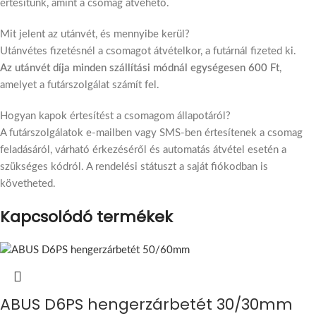
értesítünk, amint a csomag átvehető.
Mit jelent az utánvét, és mennyibe kerül?
Utánvétes fizetésnél a csomagot átvételkor, a futárnál fizeted ki.
Az utánvét díja minden szállítási módnál egységesen 600 Ft
,
amelyet a futárszolgálat számít fel.
Hogyan kapok értesítést a csomagom állapotáról?
A futárszolgálatok e-mailben vagy SMS-ben értesítenek a csomag
feladásáról, várható érkezéséről és automatás átvétel esetén a
szükséges kódról. A rendelési státuszt a saját fiókodban is
követheted.
Kapcsolódó termékek
ABUS D6PS hengerzárbetét 30/30mm