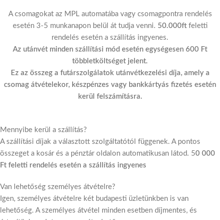
A csomagokat az MPL automatába vagy csomagpontra rendelés
esetén 3-5 munkanapon belül át tudja venni.
50.000ft
feletti
rendelés esetén a szállítás ingyenes.
Az utánvét minden szállítási mód esetén egységesen 600 Ft
többletköltséget jelent.
Ez az összeg a futárszolgálatok utánvétkezelési díja, amely a
csomag átvételekor, készpénzes vagy bankkártyás fizetés esetén
kerül felszámításra.
Mennyibe kerül a szállítás?
A szállítási díjak a választott szolgáltatótól függenek. A pontos
összeget a kosár és a pénztár oldalon automatikusan látod. 5
0 000
Ft feletti rendelés esetén a szállítás ingyenes
Van lehetőség személyes átvételre?
Igen, személyes átvételre két budapesti üzletünkben is van
lehetőség. A személyes átvétel minden esetben díjmentes, és