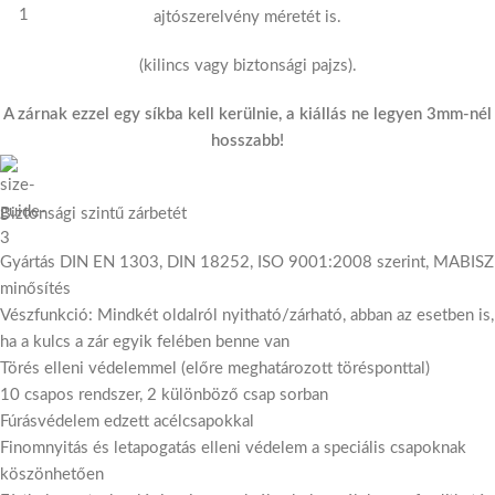
ajtószerelvény méretét is.
(kilincs vagy biztonsági pajzs).
A zárnak ezzel egy síkba kell kerülnie, a kiállás ne legyen 3mm-nél
hosszabb!
Biztonsági szintű zárbetét
Gyártás DIN EN 1303, DIN 18252, ISO 9001:2008 szerint, MABISZ
minősítés
Vészfunkció: Mindkét oldalról nyitható/zárható, abban az esetben is,
ha a kulcs a zár egyik felében benne van
Törés elleni védelemmel (előre meghatározott törésponttal)
10 csapos rendszer, 2 különböző csap sorban
Fúrásvédelem edzett acélcsapokkal
Finomnyitás és letapogatás elleni védelem a speciális csapoknak
köszönhetően