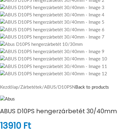
Kezdőlap
/
Zárbetétek
/
ABUS
/
D10PSN
Back to products
ABUS D10PS hengerzárbetét 30/40mm
13910
Ft