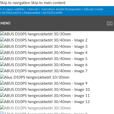
Skip to navigation
Skip to main content
1-2 napos szállítás | Utánvét | Személyes átvétel Budapesten | Újbuda Center
+36704216076 | Pesterzsébet +36705511098
MENÜ