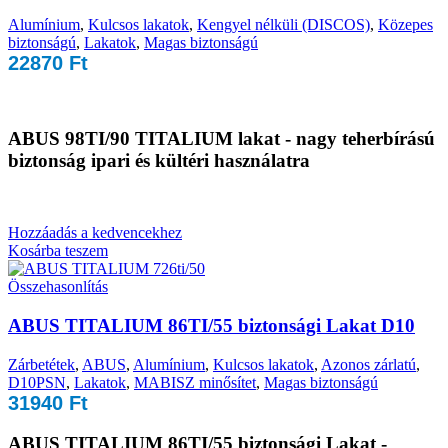
Alumínium
,
Kulcsos lakatok
,
Kengyel nélküli (DISCOS)
,
Közepes
biztonságú
,
Lakatok
,
Magas biztonságú
22870
Ft
ABUS 98TI/90 TITALIUM lakat - nagy teherbírású
biztonság ipari és kültéri használatra
Hozzáadás a kedvencekhez
Kosárba teszem
Összehasonlítás
ABUS TITALIUM 86TI/55 biztonsági Lakat D10
Zárbetétek
,
ABUS
,
Alumínium
,
Kulcsos lakatok
,
Azonos zárlatú
,
D10PSN
,
Lakatok
,
MABISZ minősítet
,
Magas biztonságú
31940
Ft
ABUS TITALIUM 86TI/55 biztonsági Lakat -