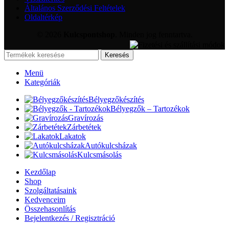
Általános Szerződési Feltételek
Oldaltérkép
© 2026
Kulcspontshop
. Minden jog fenntartva.
Keresés
Menü
Kategóriák
Bélyegzőkészítés
Bélyegzők – Tartozékok
Gravírozás
Zárbetétek
Lakatok
Autókulcsházak
Kulcsmásolás
Kezdőlap
Shop
Szolgáltatásaink
Kedvenceim
Összehasonlítás
Bejelentkezés / Regisztráció