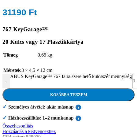
31190
Ft
767 KeyGarage™
20 Kulcs vagy 17 Plasztikkártya
Tömeg
0,65 kg
Méretek
8 × 4,5 × 12 cm
ABUS KeyGarage™ 767 falra szerelhető kulcsszéf mennyiség
-
KOSÁRBA TESZEM
✓
Személyes átvétel: akár másnap
i
✓
Házhozszállítás: 1–2 munkanap
i
Összehasonlítás
Hozzáadás a kedvencekhez
Cikkszám:
535079