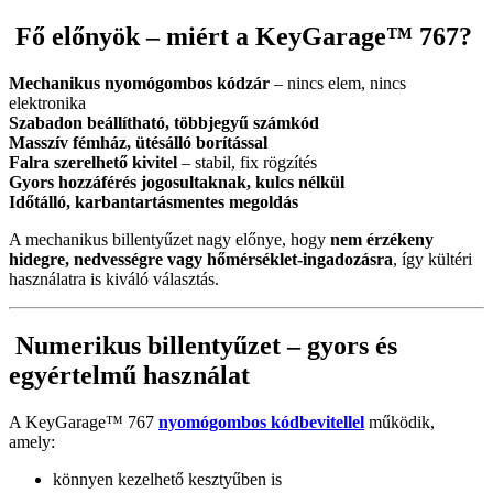
Fő előnyök – miért a KeyGarage™ 767?
Mechanikus nyomógombos kódzár
– nincs elem, nincs
elektronika
Szabadon beállítható, többjegyű számkód
Masszív fémház, ütésálló borítással
Falra szerelhető kivitel
– stabil, fix rögzítés
Gyors hozzáférés jogosultaknak, kulcs nélkül
Időtálló, karbantartásmentes megoldás
A mechanikus billentyűzet nagy előnye, hogy
nem érzékeny
hidegre, nedvességre vagy hőmérséklet-ingadozásra
, így kültéri
használatra is kiváló választás.
Numerikus billentyűzet – gyors és
egyértelmű használat
A KeyGarage™ 767
nyomógombos kódbevitellel
működik,
amely:
könnyen kezelhető kesztyűben is