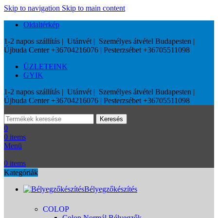
Skip to navigation
Skip to main content
Oldaltérkép
1-2 napos szállítás | Utánvét | Személyes átvétel Budapesten |
Újbuda Center +36704216076 | Pesterzsébet +36705511098
ÜZLETEINK
GYIK
1-2 napos szállítás | Utánvét | Személyes átvétel Budapesten |
Újbuda Center +36704216076 | Pesterzsébet +36705511098
Keresés
0
0
items
Menü
0
items
Kategóriák
Bélyegzőkészítés
COLOP
Colop Normál Bélyegzők