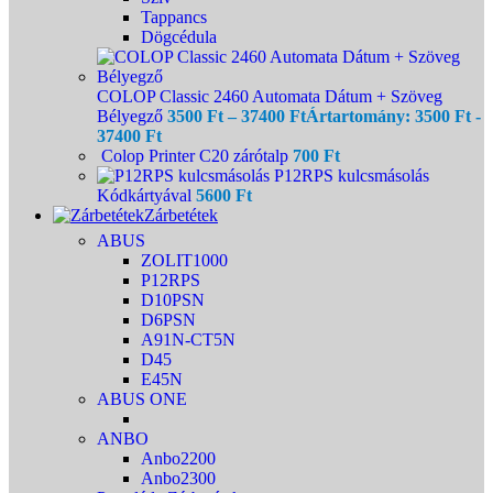
Tappancs
Dögcédula
COLOP Classic 2460 Automata Dátum + Szöveg
Bélyegző
3500
Ft
–
37400
Ft
Ártartomány: 3500 Ft -
37400 Ft
Colop Printer C20 zárótalp
700
Ft
P12RPS kulcsmásolás
Kódkártyával
5600
Ft
Zárbetétek
ABUS
ZOLIT1000
P12RPS
D10PSN
D6PSN
A91N-CT5N
D45
E45N
ABUS ONE
ANBO
Anbo2200
Anbo2300