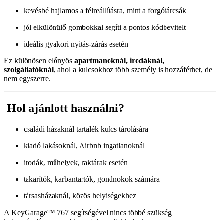
kevésbé hajlamos a félreállításra, mint a forgótárcsák
jól elkülönülő gombokkal segíti a pontos kódbevitelt
ideális gyakori nyitás-zárás esetén
Ez különösen előnyös
apartmanoknál, irodáknál,
szolgáltatóknál
, ahol a kulcsokhoz több személy is hozzáférhet, de
nem egyszerre.
Hol ajánlott használni?
családi házaknál tartalék kulcs tárolására
kiadó lakásoknál, Airbnb ingatlanoknál
irodák, műhelyek, raktárak esetén
takarítók, karbantartók, gondnokok számára
társasházaknál, közös helyiségekhez
A KeyGarage™ 767 segítségével nincs többé szükség