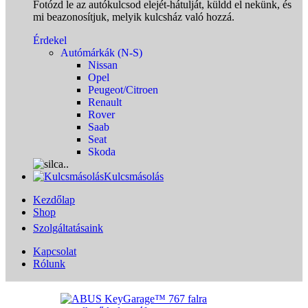
Fotózd le az autókulcsod elejét-hátulját, küldd el nekünk, és
mi beazonosítjuk, melyik kulcsház való hozzá.
Érdekel
Autómárkák (N-S)
Nissan
Opel
Peugeot/Citroen
Renault
Rover
Saab
Seat
Skoda
Kulcsmásolás
Kezdőlap
Shop
Szolgáltatásaink
Kapcsolat
Rólunk