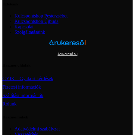
Üzleteink
Kulcspontshop Pesterzsébet
Kulcspontshop Újbuda
Kapcsolat
Szolgáltatásaink
Árukereső.hu
Hasznos oldalak
GYIK – Gyakori kérdések
Fizetési információk
Szállítási információk
Rólunk
Hasznos linkek
Adatvédelmi szabályzat
Visszatérítés