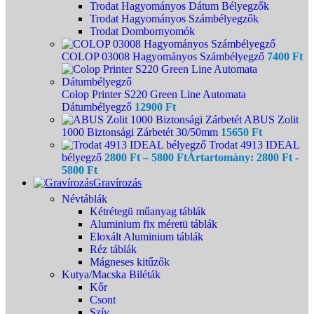
Trodat Hagyományos Dátum Bélyegzők
Trodat Hagyományos Számbélyegzők
Trodat Dombornyomók
COLOP 03008 Hagyományos Számbélyegző
7400
Ft
Colop Printer S220 Green Line Automata
Dátumbélyegző
12900
Ft
ABUS Zolit
1000 Biztonsági Zárbetét 30/50mm
15650
Ft
Trodat 4913 IDEAL
bélyegző
2800
Ft
–
5800
Ft
Ártartomány: 2800 Ft -
5800 Ft
Gravírozás
Névtáblák
Kétrétegü műanyag táblák
Aluminium fix méretü táblák
Eloxált Aluminium táblák
Réz táblák
Mágneses kitűzők
Kutya/Macska Biléták
Kőr
Csont
Szív