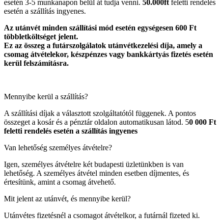
esetén 3-5 munkanapon belül át tudja venni.
50.000ft
feletti rendelés
esetén a szállítás ingyenes.
Az utánvét minden szállítási mód esetén egységesen 600 Ft
többletköltséget jelent.
Ez az összeg a futárszolgálatok utánvétkezelési díja, amely a
csomag átvételekor, készpénzes vagy bankkártyás fizetés esetén
kerül felszámításra.
Mennyibe kerül a szállítás?
A szállítási díjak a választott szolgáltatótól függenek. A pontos
összeget a kosár és a pénztár oldalon automatikusan látod. 5
0 000 Ft
feletti rendelés esetén a szállítás ingyenes
Van lehetőség személyes átvételre?
Igen, személyes átvételre két budapesti üzletünkben is van
lehetőség. A személyes átvétel minden esetben díjmentes, és
értesítünk, amint a csomag átvehető.
Mit jelent az utánvét, és mennyibe kerül?
Utánvétes fizetésnél a csomagot átvételkor, a futárnál fizeted ki.