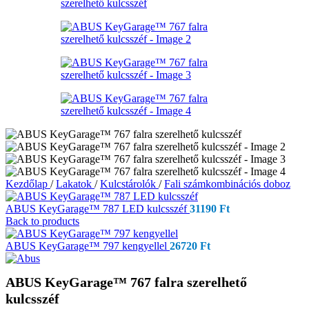
Kezdőlap
/
Lakatok
/
Kulcstárolók
/
Fali számkombinációs doboz
ABUS KeyGarage™ 787 LED kulcsszéf
31190
Ft
Back to products
ABUS KeyGarage™ 797 kengyellel
26720
Ft
ABUS KeyGarage™ 767 falra szerelhető
kulcsszéf