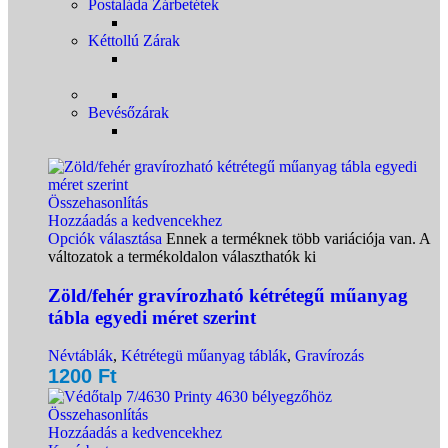
Postaláda Zárbetétek
Kéttollú Zárak
Bevésőzárak
Összehasonlítás
Hozzáadás a kedvencekhez
Opciók választása
Ennek a terméknek több variációja van. A
változatok a termékoldalon választhatók ki
Zöld/fehér gravírozható kétrétegű műanyag
tábla egyedi méret szerint
Névtáblák
,
Kétrétegü műanyag táblák
,
Gravírozás
1200
Ft
Összehasonlítás
Hozzáadás a kedvencekhez