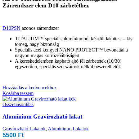
Zárrendszer elem D10 zárbetéthez
D10PSN
azonos zárrendszer
TITALIUM™ speciális alumíniumból készült lakattest – kis
tömeg, nagy biztonság
Speciális acél kengyel NANO PROTECT™ bevonattal a
nagyon magas korrózióállóságért
A kereskedelemben kapható ajtó fél zárbetétek (10/30)
egyszerűen, speciális szerszámok nélkül beszerelhetők
Hozzáadás a kedvencekhez
Kosárba teszem
Összehasonlítás
Alumínium Gravirozható lakat
Gravírozható Lakatok
,
Alumínium
,
Lakatok
5500
Ft