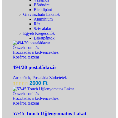
4 számos
Bőröndre
Biciklipánt
Gravírozható Lakatok
Alumínium
Réz
Szív alakú
Egyéb Kiegészítők
Lakatpántok
Összehasonlítás
Hozzáadás a kedvencekhez
Kosárba teszem
494/20 postaládazár
Zárbetétek
,
Postaláda Zárbetétek
2600
Ft
Összehasonlítás
Hozzáadás a kedvencekhez
Kosárba teszem
57/45 Touch Ujjlenyomatos Lakat