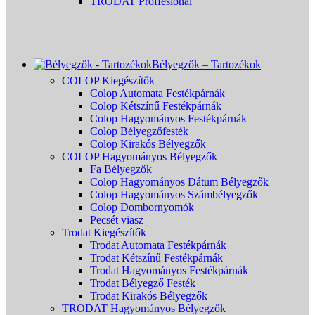
TRODAT Proffesional
Bélyegzők – Tartozékok
COLOP Kiegészítők
Colop Automata Festékpárnák
Colop Kétszínű Festékpárnák
Colop Hagyományos Festékpárnák
Colop Bélyegzőfesték
Colop Kirakós Bélyegzők
COLOP Hagyományos Bélyegzők
Fa Bélyegzők
Colop Hagyományos Dátum Bélyegzők
Colop Hagyományos Számbélyegzők
Colop Dombornyomók
Pecsét viasz
Trodat Kiegészítők
Trodat Automata Festékpárnák
Trodat Kétszínű Festékpárnák
Trodat Hagyományos Festékpárnák
Trodat Bélyegző Festék
Trodat Kirakós Bélyegzők
TRODAT Hagyományos Bélyegzők