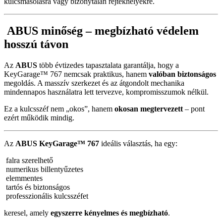
kulcsmásolásra vagy bizonytalan rejtekhelyekre.
ABUS minőség – megbízható védelem
hosszú távon
Az
ABUS
több évtizedes tapasztalata garantálja, hogy a
KeyGarage™ 767 nemcsak praktikus, hanem
valóban biztonságos
megoldás. A masszív szerkezet és az átgondolt mechanika
mindennapos használatra lett tervezve, kompromisszumok nélkül.
Ez a kulcsszéf nem „okos”, hanem
okosan megtervezett
– pont
ezért működik mindig.
Az
ABUS KeyGarage™ 767
ideális választás, ha egy:
falra szerelhető
numerikus billentyűzetes
elemmentes
tartós és biztonságos
professzionális kulcsszéfet
keresel, amely
egyszerre kényelmes és megbízható
.