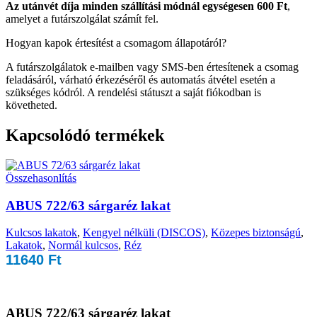
Az utánvét díja minden szállítási módnál egységesen 600 Ft
,
amelyet a futárszolgálat számít fel.
Hogyan kapok értesítést a csomagom állapotáról?
A futárszolgálatok e-mailben vagy SMS-ben értesítenek a csomag
feladásáról, várható érkezéséről és automatás átvétel esetén a
szükséges kódról. A rendelési státuszt a saját fiókodban is
követheted.
Kapcsolódó termékek
Összehasonlítás
ABUS 722/63 sárgaréz lakat
Kulcsos lakatok
,
Kengyel nélküli (DISCOS)
,
Közepes biztonságú
,
Lakatok
,
Normál kulcsos
,
Réz
11640
Ft
ABUS 722/63 sárgaréz lakat