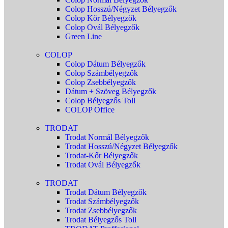
Colop Hosszú/Négyzet Bélyegzők
Colop Kőr Bélyegzők
Colop Ovál Bélyegzők
Green Line
COLOP
Colop Dátum Bélyegzők
Colop Számbélyegzők
Colop Zsebbélyegzők
Dátum + Szöveg Bélyegzők
Colop Bélyegzős Toll
COLOP Office
TRODAT
Trodat Normál Bélyegzők
Trodat Hosszú/Négyzet Bélyegzők
Trodat-Kőr Bélyegzők
Trodat Ovál Bélyegzők
TRODAT
Trodat Dátum Bélyegzők
Trodat Számbélyegzők
Trodat Zsebbélyegzők
Trodat Bélyegzős Toll