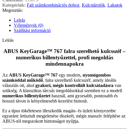
Kategóriák:
Fali számkombinációs doboz
,
Kulcstárolók
,
Lakatok
Megosztás:
Leírás
Vélemények (0)
Szállítási információ
Leírás
ABUS KeyGarage™ 767 falra szerelhető kulcsszéf –
numerikus billentyűzettel, profi megoldás
mindennapokra
Az
ABUS KeyGarage™ 767
egy modern,
nyomógombos
számkóddal működő
, falra szerelhető kulcsszéf, amely ideális
választás ott, ahol
gyakori, mégis kontrollált kulcsátadásra
van
szükség. A klasszikus tárcsás megoldásokkal szemben ez a modell
numerikus billentyűzetet
használ, ami gyorsabb, pontosabb és
hosszú távon is kényelmesebb kezelést biztosít.
Ez a típus tökéletesen illeszkedik magán- és üzleti környezetbe
egyaránt: letisztult megjelenése diszkrét, mégis masszív felépítése az
ABUS-tól megszokott biztonságot nyújtja.