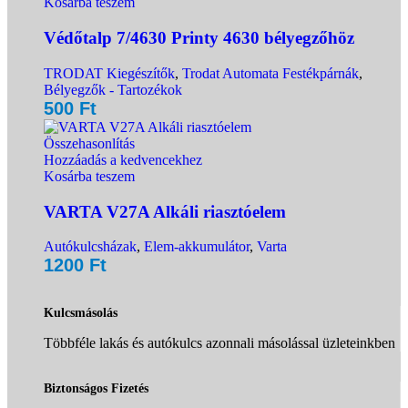
Kosárba teszem
Védőtalp 7/4630 Printy 4630 bélyegzőhöz
TRODAT Kiegészítők
,
Trodat Automata Festékpárnák
,
Bélyegzők - Tartozékok
500
Ft
Összehasonlítás
Hozzáadás a kedvencekhez
Kosárba teszem
VARTA V27A Alkáli riasztóelem
Autókulcsházak
,
Elem-akkumulátor
,
Varta
1200
Ft
Kulcsmásolás
Többféle lakás és autókulcs azonnali másolással üzleteinkben
Biztonságos Fizetés