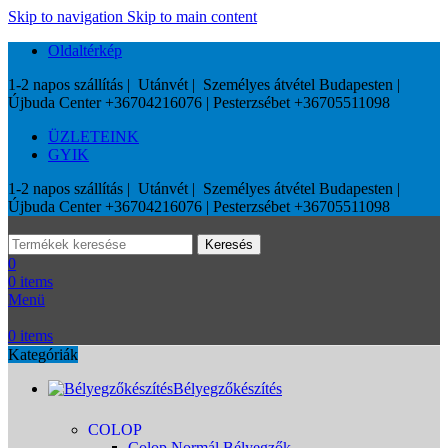
Skip to navigation
Skip to main content
Oldaltérkép
1-2 napos szállítás | Utánvét | Személyes átvétel Budapesten |
Újbuda Center +36704216076 | Pesterzsébet +36705511098
ÜZLETEINK
GYIK
1-2 napos szállítás | Utánvét | Személyes átvétel Budapesten |
Újbuda Center +36704216076 | Pesterzsébet +36705511098
Keresés
0
0
items
Menü
0
items
Kategóriák
Bélyegzőkészítés
COLOP
Colop Normál Bélyegzők