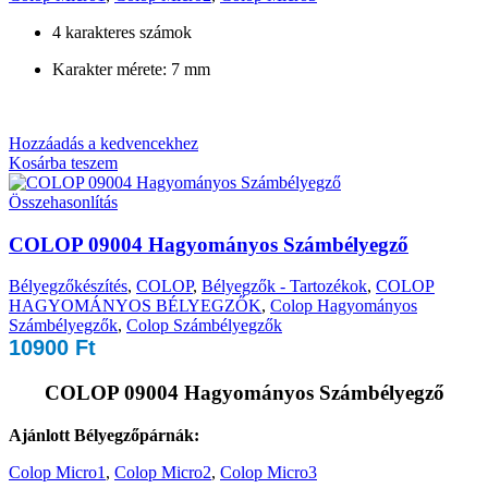
4 karakteres számok
Karakter mérete: 7 mm
Hozzáadás a kedvencekhez
Kosárba teszem
Összehasonlítás
COLOP 09004 Hagyományos Számbélyegző
Bélyegzőkészítés
,
COLOP
,
Bélyegzők - Tartozékok
,
COLOP
HAGYOMÁNYOS BÉLYEGZŐK
,
Colop Hagyományos
Számbélyegzők
,
Colop Számbélyegzők
10900
Ft
COLOP 09004 Hagyományos Számbélyegző
Ajánlott Bélyegzőpárnák:
Colop Micro1
,
Colop Micro2
,
Colop Micro3