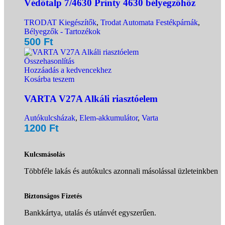
Védőtalp 7/4630 Printy 4630 bélyegzőhöz
TRODAT Kiegészítők
,
Trodat Automata Festékpárnák
,
Bélyegzők - Tartozékok
500
Ft
Összehasonlítás
Hozzáadás a kedvencekhez
Kosárba teszem
VARTA V27A Alkáli riasztóelem
Autókulcsházak
,
Elem-akkumulátor
,
Varta
1200
Ft
Kulcsmásolás
Többféle lakás és autókulcs azonnali másolással üzleteinkben
Biztonságos Fizetés
Bankkártya, utalás és utánvét egyszerűen.