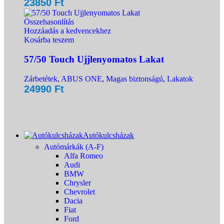
23850
Ft
Összehasonlítás
Hozzáadás a kedvencekhez
Kosárba teszem
57/50 Touch Ujjlenyomatos Lakat
Zárbetétek
,
ABUS ONE
,
Magas biztonságú
,
Lakatok
24990
Ft
Autókulcsházak
Autómárkák (A-F)
Alfa Romeo
Audi
BMW
Chrysler
Chevrolet
Dacia
Fiat
Ford