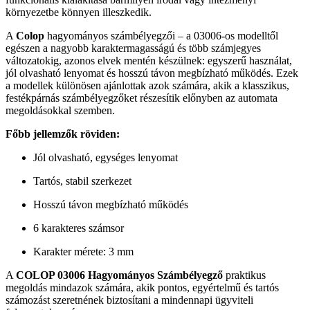
környezetbe könnyen illeszkedik.
A
Colop
hagyományos számbélyegzői – a 03006-os modelltől
egészen a nagyobb karaktermagasságú és több számjegyes
változatokig, azonos elvek mentén készülnek: egyszerű használat,
jól olvasható lenyomat és hosszú távon megbízható működés. Ezek
a modellek különösen ajánlottak azok számára, akik a klasszikus,
festékpárnás számbélyegzőket részesítik előnyben az automata
megoldásokkal szemben.
Főbb jellemzők röviden:
Jól olvasható, egységes lenyomat
Tartós, stabil szerkezet
Hosszú távon megbízható működés
6 karakteres számsor
Karakter mérete: 3 mm
A
COLOP 03006 Hagyományos Számbélyegző
praktikus
megoldás mindazok számára, akik pontos, egyértelmű és tartós
számozást szeretnének biztosítani a mindennapi ügyviteli