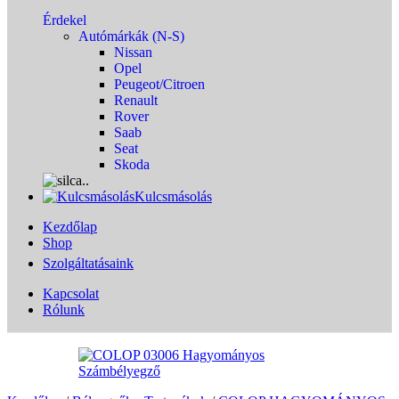
Érdekel
Autómárkák (N-S)
Nissan
Opel
Peugeot/Citroen
Renault
Rover
Saab
Seat
Skoda
Kulcsmásolás
Kezdőlap
Shop
Szolgáltatásaink
Kapcsolat
Rólunk