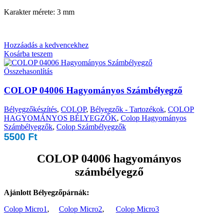
Karakter mérete: 3 mm
Hozzáadás a kedvencekhez
Kosárba teszem
Összehasonlítás
COLOP 04006 Hagyományos Számbélyegző
Bélyegzőkészítés
,
COLOP
,
Bélyegzők - Tartozékok
,
COLOP
HAGYOMÁNYOS BÉLYEGZŐK
,
Colop Hagyományos
Számbélyegzők
,
Colop Számbélyegzők
5500
Ft
COLOP 04006 hagyományos
számbélyegző
Ajánlott Bélyegzőpárnák:
Colop Micro1
,
Colop Micro2
,
Colop Micro3