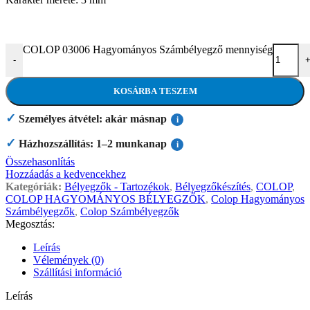
COLOP 03006 Hagyományos Számbélyegző mennyiség
-
KOSÁRBA TESZEM
✓
Személyes átvétel: akár másnap
i
✓
Házhozszállítás: 1–2 munkanap
i
Összehasonlítás
Hozzáadás a kedvencekhez
Kategóriák:
Bélyegzők - Tartozékok
,
Bélyegzőkészítés
,
COLOP
,
COLOP HAGYOMÁNYOS BÉLYEGZŐK
,
Colop Hagyományos
Számbélyegzők
,
Colop Számbélyegzők
Megosztás:
Leírás
Vélemények (0)
Szállítási információ
Leírás