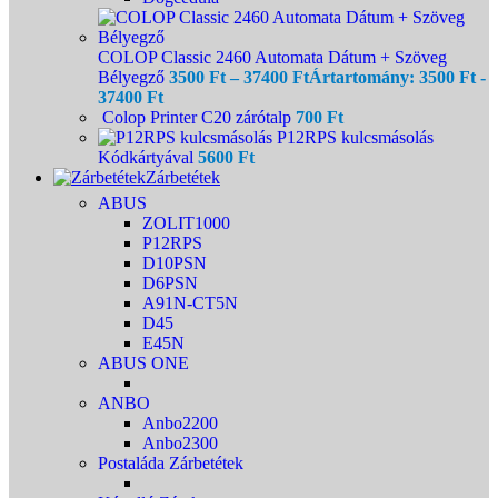
COLOP Classic 2460 Automata Dátum + Szöveg
Bélyegző
3500
Ft
–
37400
Ft
Ártartomány: 3500 Ft -
37400 Ft
Colop Printer C20 zárótalp
700
Ft
P12RPS kulcsmásolás
Kódkártyával
5600
Ft
Zárbetétek
ABUS
ZOLIT1000
P12RPS
D10PSN
D6PSN
A91N-CT5N
D45
E45N
ABUS ONE
ANBO
Anbo2200
Anbo2300
Postaláda Zárbetétek