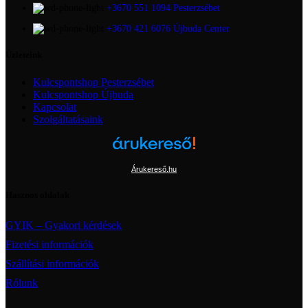
+3670 551 1094 Pesterzsébet
+3670 421 6076 Újbuda Center
Üzleteink
Kulcspontshop Pesterzsébet
Kulcspontshop Újbuda
Kapcsolat
Szolgáltatásaink
Árukereső.hu
Hasznos oldalak
GYIK – Gyakori kérdések
Fizetési információk
Szállítási információk
Rólunk