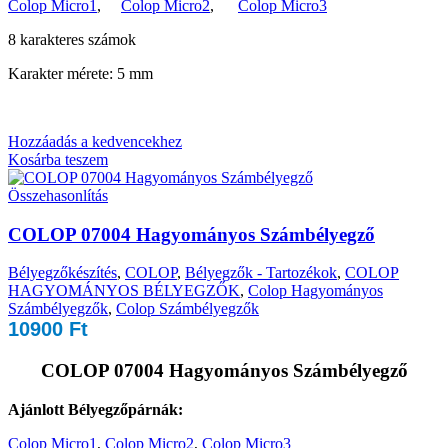
Colop Micro1
,
Colop Micro2
,
Colop Micro3
8 karakteres számok
Karakter mérete: 5 mm
Hozzáadás a kedvencekhez
Kosárba teszem
Összehasonlítás
COLOP 07004 Hagyományos Számbélyegző
Bélyegzőkészítés
,
COLOP
,
Bélyegzők - Tartozékok
,
COLOP
HAGYOMÁNYOS BÉLYEGZŐK
,
Colop Hagyományos
Számbélyegzők
,
Colop Számbélyegzők
10900
Ft
COLOP 07004 Hagyományos Számbélyegző
Ajánlott Bélyegzőpárnák:
Colop Micro1
,
Colop Micro2
,
Colop Micro3