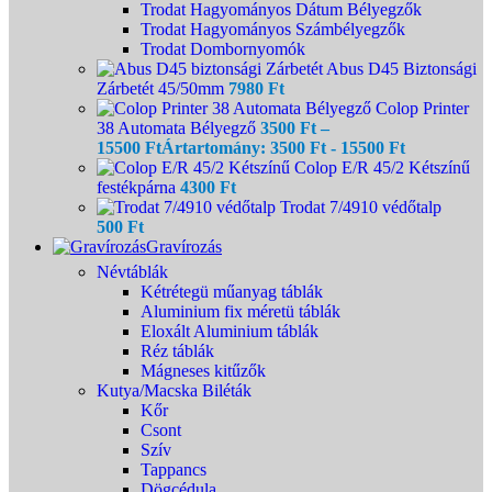
Trodat Hagyományos Dátum Bélyegzők
Trodat Hagyományos Számbélyegzők
Trodat Dombornyomók
Abus D45 Biztonsági
Zárbetét 45/50mm
7980
Ft
Colop Printer
38 Automata Bélyegző
3500
Ft
–
15500
Ft
Ártartomány: 3500 Ft - 15500 Ft
Colop E/R 45/2 Kétszínű
festékpárna
4300
Ft
Trodat 7/4910 védőtalp
500
Ft
Gravírozás
Névtáblák
Kétrétegü műanyag táblák
Aluminium fix méretü táblák
Eloxált Aluminium táblák
Réz táblák
Mágneses kitűzők
Kutya/Macska Biléták
Kőr
Csont
Szív
Tappancs
Dögcédula