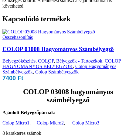
szükséges kódról. A rendelési státuszt a saját fiókodban is
követheted.
Kapcsolódó termékek
Összehasonlítás
COLOP 03008 Hagyományos Számbélyegző
Bélyegzőkészítés
,
COLOP
,
Bélyegzők - Tartozékok
,
COLOP
HAGYOMÁNYOS BÉLYEGZŐK
,
Colop Hagyományos
Számbélyegzők
,
Colop Számbélyegzők
7400
Ft
COLOP 03008 hagyományos
számbélyegző
Ajánlott Bélyegzőpárnák:
Colop Micro1
,
Colop Micro2
,
Colop Micro3
8 karakteres számok