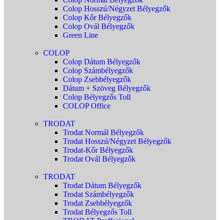
Colop Hosszú/Négyzet Bélyegzők
Colop Kőr Bélyegzők
Colop Ovál Bélyegzők
Green Line
COLOP
Colop Dátum Bélyegzők
Colop Számbélyegzők
Colop Zsebbélyegzők
Dátum + Szöveg Bélyegzők
Colop Bélyegzős Toll
COLOP Office
TRODAT
Trodat Normál Bélyegzők
Trodat Hosszú/Négyzet Bélyegzők
Trodat-Kőr Bélyegzők
Trodat Ovál Bélyegzők
TRODAT
Trodat Dátum Bélyegzők
Trodat Számbélyegzők
Trodat Zsebbélyegzők
Trodat Bélyegzős Toll