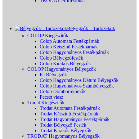
TRODAT Proffesional
Bélyegzők – Tartozékok
COLOP Kiegészítők
Colop Automata Festékpárnák
Colop Kétszínű Festékpárnák
Colop Hagyományos Festékpárnák
Colop Bélyegzőfesték
Colop Kirakós Bélyegzők
COLOP Hagyományos Bélyegzők
Fa Bélyegzők
Colop Hagyományos Dátum Bélyegzők
Colop Hagyományos Számbélyegzők
Colop Dombornyomók
Pecsét viasz
Trodat Kiegészítők
Trodat Automata Festékpárnák
Trodat Kétszínű Festékpárnák
Trodat Hagyományos Festékpárnák
Trodat Bélyegző Festék
Trodat Kirakós Bélyegzők
TRODAT Hagyományos Bélyegzők