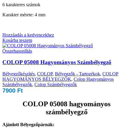
6 karakteres számok
Karakter mérete: 4 mm
Hozzáadás a kedvencekhez
Kosárba teszem
Összehasonlítás
COLOP 05008 Hagyományos Számbélyegző
Bélyegzőkészítés
,
COLOP
,
Bélyegzők - Tartozékok
,
COLOP
HAGYOMÁNYOS BÉLYEGZŐK
,
Colop Hagyományos
Számbélyegzők
,
Colop Számbélyegzők
7900
Ft
COLOP 05008 hagyományos
számbélyegző
Ajánlott Bélyegzőpárnák: