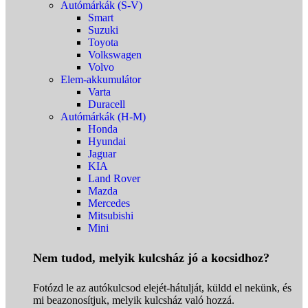
Autómárkák (S-V)
Smart
Suzuki
Toyota
Volkswagen
Volvo
Elem-akkumulátor
Varta
Duracell
Autómárkák (H-M)
Honda
Hyundai
Jaguar
KIA
Land Rover
Mazda
Mercedes
Mitsubishi
Mini
Nem tudod, melyik kulcsház jó a kocsidhoz?
Fotózd le az autókulcsod elejét-hátulját, küldd el nekünk, és
mi beazonosítjuk, melyik kulcsház való hozzá.