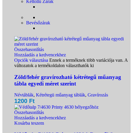
Kéttollú Zárak
Bevésőzárak
Összehasonlítás
Hozzáadás a kedvencekhez
Opciók választása
Ennek a terméknek több variációja van. A
változatok a termékoldalon választhatók ki
Zöld/fehér gravírozható kétrétegű műanyag
tábla egyedi méret szerint
Névtáblák
,
Kétrétegü műanyag táblák
,
Gravírozás
1200
Ft
Összehasonlítás
Hozzáadás a kedvencekhez
Kosárba teszem