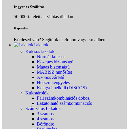
Ingyenes Szállítás
50.000ft. felett a szállítás díjtalan
Kapcsolat
Kérdésed van? Segítünk telefonon vagy e-mailben.
Lakatok
Kulcsos lakatok
Normál kulcsos
Közepes biztonságú
Magas biztonságú
MABISZ minősítet
Azonos zárlatú
Hosszú kengyeles
Kengyel nélküli (DISCOS)
Kulcstárolók
Fali számkombinációs doboz
Lakatolható számkombinációs
Számzáras Lakatok
3 számos
4 számos
Bőröndre