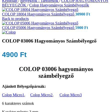
Kezdőlap
/
Bélyegzők - Tartozékok
/
COLOP HAGYOMÁNYOS
BÉLYEGZŐK
/
Colop Hagyományos Számbélyegzők
COLOP 18004 Hagyományos Számbélyegző
30900
Ft
Back to products
COLOP 05006 Hagyományos Számbélyegző
5900
Ft
COLOP 03006 Hagyományos Számbélyegző
4900
Ft
COLOP 03006 hagyományos
számbélyegző
Ajánlott Bélyegzőpárnák:
Colop Micro1
,
Colop Micro2
,
Colop Micro3
6 karakteres számok
Karakter mérete: 3 mm