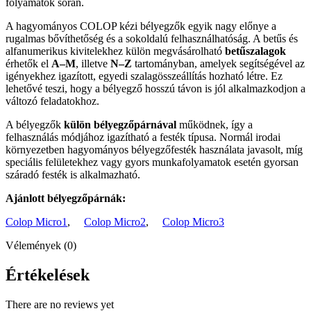
folyamatok során.
A hagyományos COLOP kézi bélyegzők egyik nagy előnye a
rugalmas bővíthetőség és a sokoldalú felhasználhatóság. A betűs és
alfanumerikus kivitelekhez külön megvásárolható
betűszalagok
érhetők el
A–M
, illetve
N–Z
tartományban, amelyek segítségével az
igényekhez igazított, egyedi szalagösszeállítás hozható létre. Ez
lehetővé teszi, hogy a bélyegző hosszú távon is jól alkalmazkodjon a
változó feladatokhoz.
A bélyegzők
külön bélyegzőpárnával
működnek, így a
felhasználás módjához igazítható a festék típusa. Normál irodai
környezetben hagyományos bélyegzőfesték használata javasolt, míg
speciális felületekhez vagy gyors munkafolyamatok esetén gyorsan
száradó festék is alkalmazható.
Ajánlott bélyegzőpárnák:
Colop Micro1
,
Colop Micro2
,
Colop Micro3
Vélemények (0)
Értékelések
There are no reviews yet