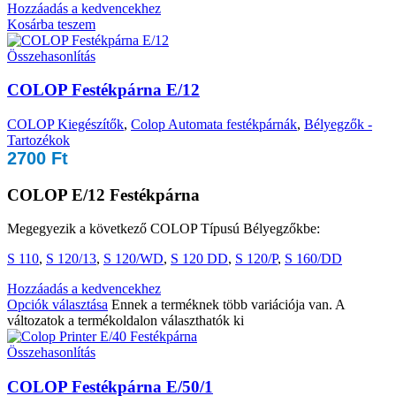
Hozzáadás a kedvencekhez
Kosárba teszem
Összehasonlítás
COLOP Festékpárna E/12
COLOP Kiegészítők
,
Colop Automata festékpárnák
,
Bélyegzők -
Tartozékok
2700
Ft
COLOP E/12 Festékpárna
Megegyezik a következő COLOP Típusú Bélyegzőkbe:
S 110
,
S 120/13
,
S 120/WD
,
S 120 DD
,
S 120/P
,
S 160/DD
Hozzáadás a kedvencekhez
Opciók választása
Ennek a terméknek több variációja van. A
változatok a termékoldalon választhatók ki
Összehasonlítás
COLOP Festékpárna E/50/1