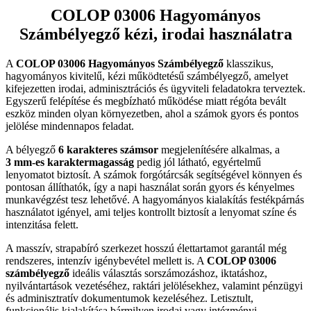
COLOP 03006 Hagyományos
Számbélyegző kézi, irodai használatra
A
COLOP 03006 Hagyományos Számbélyegző
klasszikus,
hagyományos kivitelű, kézi működtetésű számbélyegző, amelyet
kifejezetten irodai, adminisztrációs és ügyviteli feladatokra terveztek.
Egyszerű felépítése és megbízható működése miatt régóta bevált
eszköz minden olyan környezetben, ahol a számok gyors és pontos
jelölése mindennapos feladat.
A bélyegző
6 karakteres számsor
megjelenítésére alkalmas, a
3
mm-es karaktermagasság
pedig jól látható, egyértelmű
lenyomatot biztosít. A számok forgótárcsák segítségével könnyen és
pontosan állíthatók, így a napi használat során gyors és kényelmes
munkavégzést tesz lehetővé. A hagyományos kialakítás festékpárnás
használatot igényel, ami teljes kontrollt biztosít a lenyomat színe és
intenzitása felett.
A masszív, strapabíró szerkezet hosszú élettartamot garantál még
rendszeres, intenzív igénybevétel mellett is. A
COLOP 03006
számbélyegző
ideális választás sorszámozáshoz, iktatáshoz,
nyilvántartások vezetéséhez, raktári jelölésekhez, valamint pénzügyi
és adminisztratív dokumentumok kezeléséhez. Letisztult,
funkcionális kialakítása bármilyen irodai vagy intézményi