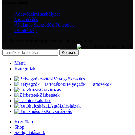
Hasznos linkek
Adatvédelmi szabályzat
Visszatérítés
Általános Szerződési Feltételek
Oldaltérkép
© 2026
Kulcspontshop
. Minden jog fenntartva.
Keresés
Menü
Kategóriák
Bélyegzőkészítés
Bélyegzők – Tartozékok
Gravírozás
Zárbetétek
Lakatok
Autókulcsházak
Kulcsmásolás
Kezdőlap
Shop
Szolgáltatásaink