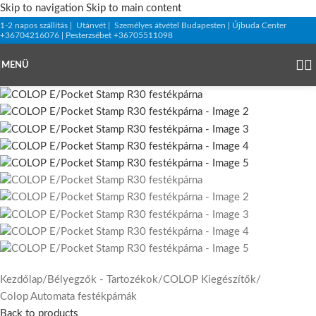
Skip to navigation
Skip to main content
1-2 napos szállítás | Utánvét | Személyes átvétel Budapesten | Újbuda Center
+36704216076 | Pesterzsébet +36705511098
MENÜ
Kezdőlap
/
Bélyegzők - Tartozékok
/
COLOP Kiegészítők
/
Colop Automata festékpárnák
Back to products