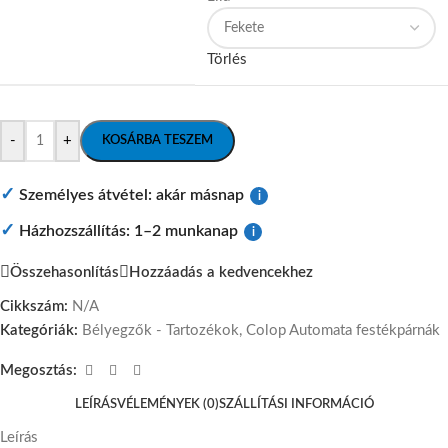
Törlés
-
+
KOSÁRBA TESZEM
✓
Személyes átvétel: akár másnap
i
✓
Házhozszállítás: 1–2 munkanap
i
Összehasonlítás
Hozzáadás a kedvencekhez
Cikkszám:
N/A
Kategóriák:
Bélyegzők - Tartozékok
,
Colop Automata festékpárnák
Megosztás:
LEÍRÁS
VÉLEMÉNYEK (0)
SZÁLLÍTÁSI INFORMÁCIÓ
Leírás