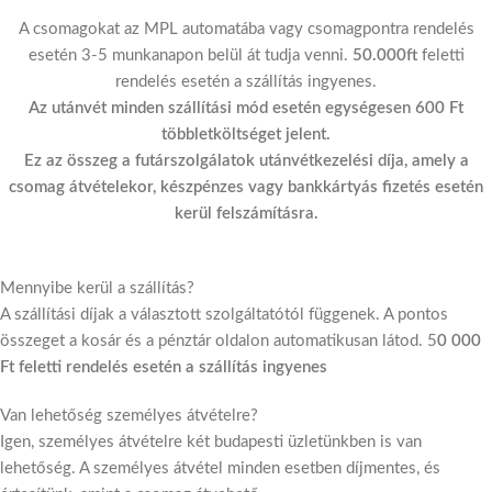
A csomagokat az MPL automatába vagy csomagpontra rendelés
esetén 3-5 munkanapon belül át tudja venni.
50.000ft
feletti
rendelés esetén a szállítás ingyenes.
Az utánvét minden szállítási mód esetén egységesen 600 Ft
többletköltséget jelent.
Ez az összeg a futárszolgálatok utánvétkezelési díja, amely a
csomag átvételekor, készpénzes vagy bankkártyás fizetés esetén
kerül felszámításra.
Mennyibe kerül a szállítás?
A szállítási díjak a választott szolgáltatótól függenek. A pontos
összeget a kosár és a pénztár oldalon automatikusan látod. 5
0 000
Ft feletti rendelés esetén a szállítás ingyenes
Van lehetőség személyes átvételre?
Igen, személyes átvételre két budapesti üzletünkben is van
lehetőség. A személyes átvétel minden esetben díjmentes, és