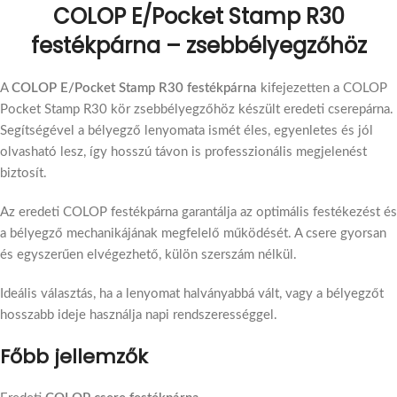
COLOP E/Pocket Stamp R30
festékpárna – zsebbélyegzőhöz
A
COLOP E/Pocket Stamp R30 festékpárna
kifejezetten a COLOP
Pocket Stamp R30 kör zsebbélyegzőhöz készült eredeti cserepárna.
Segítségével a bélyegző lenyomata ismét éles, egyenletes és jól
olvasható lesz, így hosszú távon is professzionális megjelenést
biztosít.
Az eredeti COLOP festékpárna garantálja az optimális festékezést és
a bélyegző mechanikájának megfelelő működését. A csere gyorsan
és egyszerűen elvégezhető, külön szerszám nélkül.
Ideális választás, ha a lenyomat halványabbá vált, vagy a bélyegzőt
hosszabb ideje használja napi rendszerességgel.
Főbb jellemzők