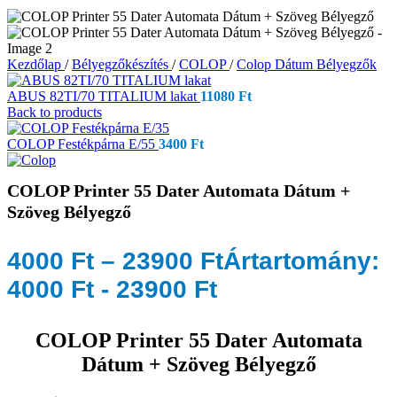
Kezdőlap
/
Bélyegzőkészítés
/
COLOP
/
Colop Dátum Bélyegzők
ABUS 82TI/70 TITALIUM lakat
11080
Ft
Back to products
COLOP Festékpárna E/55
3400
Ft
COLOP Printer 55 Dater Automata Dátum +
Szöveg Bélyegző
4000
Ft
–
23900
Ft
Ártartomány:
4000 Ft - 23900 Ft
COLOP Printer 55 Dater Automata
Dátum + Szöveg Bélyegző