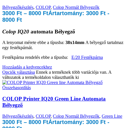
Bélyegzőkészítés
,
COLOP
,
Colop Normál Bélyegzők
3000
Ft
–
8000
Ft
Ártartomány: 3000 Ft -
8000 Ft
Colop IQ20
automata Bélyegző
A lenyomat mérete ebbe a típusba:
38x14mm
A bélyegző tartalmaz
egy festékpárnát.
Festékpárna rendelés ebbe a típusba:
E/20 Festékpárna
Hozzáadás a kedvencekhez
Opciók választása
Ennek a terméknek több variációja van. A
változatok a termékoldalon választhatók ki
Összehasonlítás
COLOP Printer IQ20 Green Line Automata
Bélyegző
Bélyegzőkészítés
,
COLOP
,
Colop Normál Bélyegzők
,
Green Line
3000
Ft
–
8000
Ft
Ártartomány: 3000 Ft -