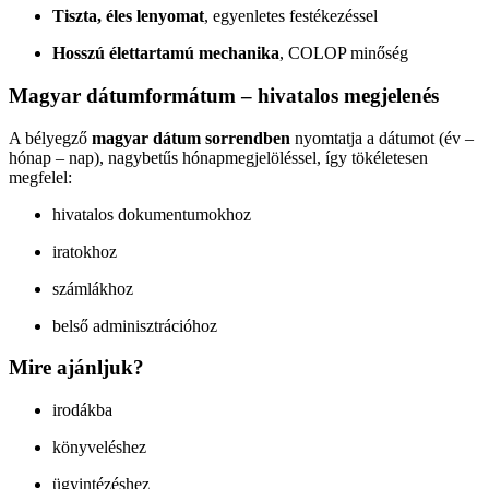
Tiszta, éles lenyomat
, egyenletes festékezéssel
Hosszú élettartamú mechanika
, COLOP minőség
Magyar dátumformátum – hivatalos megjelenés
A bélyegző
magyar dátum sorrendben
nyomtatja a dátumot (év –
hónap – nap), nagybetűs hónapmegjelöléssel, így tökéletesen
megfelel:
hivatalos dokumentumokhoz
iratokhoz
számlákhoz
belső adminisztrációhoz
Mire ajánljuk?
irodákba
könyveléshez
ügyintézéshez