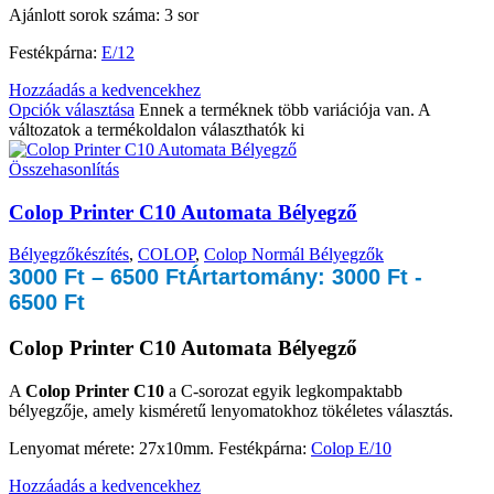
Ajánlott sorok száma: 3 sor
Festékpárna:
E/12
Hozzáadás a kedvencekhez
Opciók választása
Ennek a terméknek több variációja van. A
változatok a termékoldalon választhatók ki
Összehasonlítás
Colop Printer C10 Automata Bélyegző
Bélyegzőkészítés
,
COLOP
,
Colop Normál Bélyegzők
3000
Ft
–
6500
Ft
Ártartomány: 3000 Ft -
6500 Ft
Colop Printer C10 Automata Bélyegző
A
Colop Printer C10
a C-sorozat egyik legkompaktabb
bélyegzője, amely kisméretű lenyomatokhoz tökéletes választás.
Lenyomat mérete: 27x10mm. Festékpárna:
Colop E/10
Hozzáadás a kedvencekhez