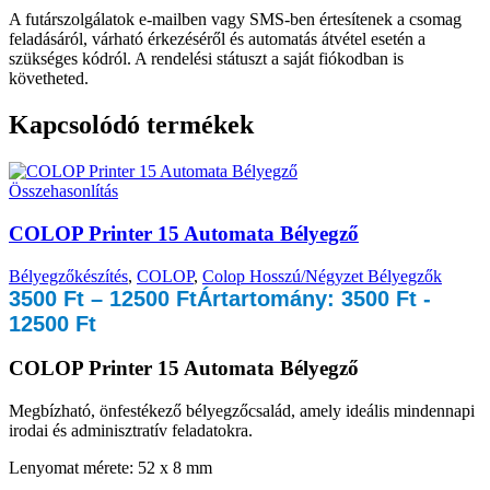
A futárszolgálatok e-mailben vagy SMS-ben értesítenek a csomag
feladásáról, várható érkezéséről és automatás átvétel esetén a
szükséges kódról. A rendelési státuszt a saját fiókodban is
követheted.
Kapcsolódó termékek
Összehasonlítás
COLOP Printer 15 Automata Bélyegző
Bélyegzőkészítés
,
COLOP
,
Colop Hosszú/Négyzet Bélyegzők
3500
Ft
–
12500
Ft
Ártartomány: 3500 Ft -
12500 Ft
COLOP Printer 15 Automata Bélyegző
Megbízható, önfestékező bélyegzőcsalád, amely ideális mindennapi
irodai és adminisztratív feladatokra.
Lenyomat mérete: 52 x 8 mm