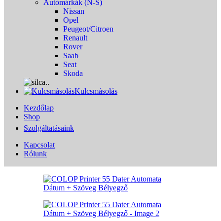
Autómárkák (N-S)
Nissan
Opel
Peugeot/Citroen
Renault
Rover
Saab
Seat
Skoda
Kulcsmásolás
Kezdőlap
Shop
Szolgáltatásaink
Kapcsolat
Rólunk