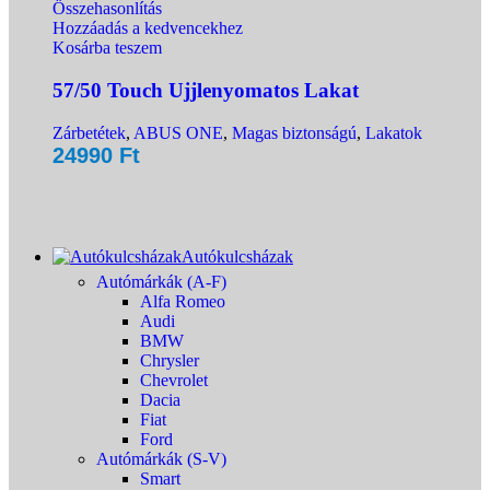
Összehasonlítás
Hozzáadás a kedvencekhez
Kosárba teszem
57/50 Touch Ujjlenyomatos Lakat
Zárbetétek
,
ABUS ONE
,
Magas biztonságú
,
Lakatok
24990
Ft
Autókulcsházak
Autómárkák (A-F)
Alfa Romeo
Audi
BMW
Chrysler
Chevrolet
Dacia
Fiat
Ford
Autómárkák (S-V)
Smart