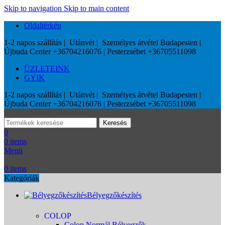
Skip to navigation
Skip to main content
Oldaltérkép
1-2 napos szállítás | Utánvét | Személyes átvétel Budapesten |
Újbuda Center +36704216076 | Pesterzsébet +36705511098
ÜZLETEINK
GYIK
1-2 napos szállítás | Utánvét | Személyes átvétel Budapesten |
Újbuda Center +36704216076 | Pesterzsébet +36705511098
Keresés
0
0
items
Menü
0
items
Kategóriák
Bélyegzőkészítés
COLOP
Colop Normál Bélyegzők