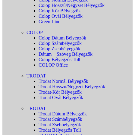
Colop Hosszú/Négyzet Bélyegzők
Colop Kőr Bélyegzők
Colop Ovál Bélyegzők
Green Line
COLOP
Colop Dátum Bélyegzők
Colop Számbélyegzők
Colop Zsebbélyegzők
Dátum + Szöveg Bélyegzők
Colop Bélyegzős Toll
COLOP Office
TRODAT
Trodat Normál Bélyegzők
Trodat Hosszú/Négyzet Bélyegzők
Trodat-Kőr Bélyegzők
Trodat Ovál Bélyegzők
TRODAT
Trodat Dátum Bélyegzők
Trodat Számbélyegzők
Trodat Zsebbélyegzők
Trodat Bélyegzős Toll