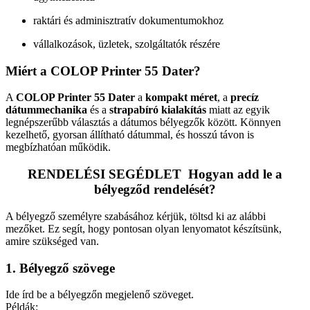
raktári és adminisztratív dokumentumokhoz
vállalkozások, üzletek, szolgáltatók részére
Miért a COLOP Printer 55 Dater?
A
COLOP Printer 55 Dater
a
kompakt méret
, a
precíz
dátummechanika
és a
strapabíró kialakítás
miatt az egyik
legnépszerűbb választás a dátumos bélyegzők között. Könnyen
kezelhető, gyorsan állítható dátummal, és hosszú távon is
megbízhatóan működik.
RENDELÉSI SEGÉDLET Hogyan add le a
bélyegződ rendelését?
A bélyegző személyre szabásához kérjük, töltsd ki az alábbi
mezőket. Ez segít, hogy pontosan olyan lenyomatot készítsünk,
amire szükséged van.
1. Bélyegző szövege
Ide írd be a bélyegzőn megjelenő szöveget.
Példák: