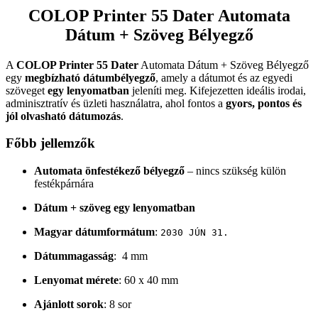
COLOP Printer 55 Dater Automata
Dátum + Szöveg Bélyegző
A
COLOP Printer 55 Dater
Automata Dátum + Szöveg Bélyegző
egy
megbízható dátumbélyegző
, amely a dátumot és az egyedi
szöveget
egy lenyomatban
jeleníti meg. Kifejezetten ideális irodai,
adminisztratív és üzleti használatra, ahol fontos a
gyors, pontos és
jól olvasható dátumozás
.
Főbb jellemzők
Automata önfestékező bélyegző
– nincs szükség külön
festékpárnára
Dátum + szöveg egy lenyomatban
Magyar dátumformátum
:
2030 JÚN 31.
Dátummagasság
: 4 mm
Lenyomat mérete
: 60 x 40 mm
Ajánlott sorok
: 8 sor