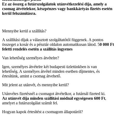
Ez az összeg a futárszolgálatok utánvétkezelési díja, amely a
csomag átvételekor, készpénzes vagy bankkártyás fizetés esetén
kerül felszámításra.
Mennyibe kerül a szállítás?
A szállítási díjak a választott szolgáltatótól függenek. A pontos
összeget a kosár és a pénztár oldalon automatikusan látod. 5
0 000 Ft
feletti rendelés esetén a szállítás ingyenes
Van lehetőség személyes átvételre?
Igen, személyes átvételre két budapesti üzletünkben is van
lehetőség. A személyes átvétel minden esetben díjmentes, és
értesítünk, amint a csomag átvehető.
Mit jelent az utánvét, és mennyibe kerül?
Utánvétes fizetésnél a csomagot átvételkor, a futárnál fizeted ki.
Az utánvét díja minden szállítási módnál egységesen 600 Ft
,
amelyet a futárszolgálat számít fel.
Hogyan kapok értesítést a csomagom állapotáról?