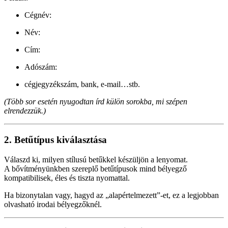
Cégnév:
Név:
Cím:
Adószám:
cégjegyzékszám, bank, e-mail…stb.
(Több sor esetén nyugodtan írd külön sorokba, mi szépen
elrendezzük.)
2. Betűtípus kiválasztása
Válaszd ki, milyen stílusú betűkkel készüljön a lenyomat.
A bővítményünkben szereplő betűtípusok mind bélyegző
kompatibilisek, éles és tiszta nyomattal.
Ha bizonytalan vagy, hagyd az „alapértelmezett”-et, ez a legjobban
olvasható irodai bélyegzőknél.