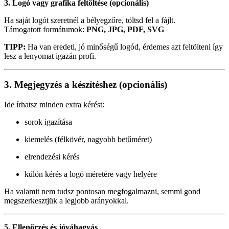
3. Logó vagy grafika feltöltése (opcionális)
Ha saját logót szeretnél a bélyegzőre, töltsd fel a fájlt.
Támogatott formátumok:
PNG, JPG, PDF, SVG
TIPP:
Ha van eredeti, jó minőségű logód, érdemes azt feltölteni így
lesz a lenyomat igazán profi.
3. Megjegyzés a készítéshez (opcionális)
Ide írhatsz minden extra kérést:
sorok igazítása
kiemelés (félkövér, nagyobb betűméret)
elrendezési kérés
külön kérés a logó méretére vagy helyére
Ha valamit nem tudsz pontosan megfogalmazni, semmi gond
megszerkesztjük a legjobb arányokkal.
5. Ellenőrzés és jóváhagyás