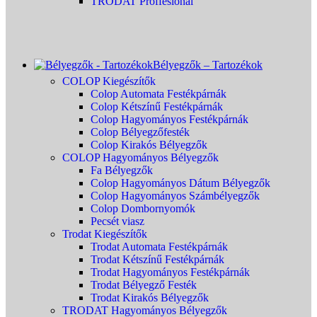
TRODAT Proffesional
Bélyegzők – Tartozékok
COLOP Kiegészítők
Colop Automata Festékpárnák
Colop Kétszínű Festékpárnák
Colop Hagyományos Festékpárnák
Colop Bélyegzőfesték
Colop Kirakós Bélyegzők
COLOP Hagyományos Bélyegzők
Fa Bélyegzők
Colop Hagyományos Dátum Bélyegzők
Colop Hagyományos Számbélyegzők
Colop Dombornyomók
Pecsét viasz
Trodat Kiegészítők
Trodat Automata Festékpárnák
Trodat Kétszínű Festékpárnák
Trodat Hagyományos Festékpárnák
Trodat Bélyegző Festék
Trodat Kirakós Bélyegzők
TRODAT Hagyományos Bélyegzők