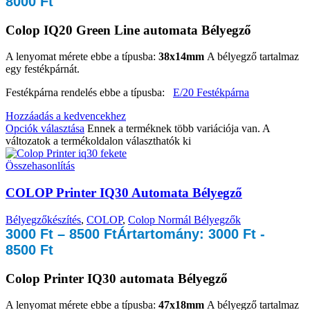
8000 Ft
Colop IQ20 Green Line automata Bélyegző
A lenyomat mérete ebbe a típusba:
38x14mm
A bélyegző tartalmaz
egy festékpárnát.
Festékpárna rendelés ebbe a típusba:
E/20 Festékpárna
Hozzáadás a kedvencekhez
Opciók választása
Ennek a terméknek több variációja van. A
változatok a termékoldalon választhatók ki
Összehasonlítás
COLOP Printer IQ30 Automata Bélyegző
Bélyegzőkészítés
,
COLOP
,
Colop Normál Bélyegzők
3000
Ft
–
8500
Ft
Ártartomány: 3000 Ft -
8500 Ft
Colop Printer IQ30 automata Bélyegző
A lenyomat mérete ebbe a típusba:
47x18mm
A bélyegző tartalmaz