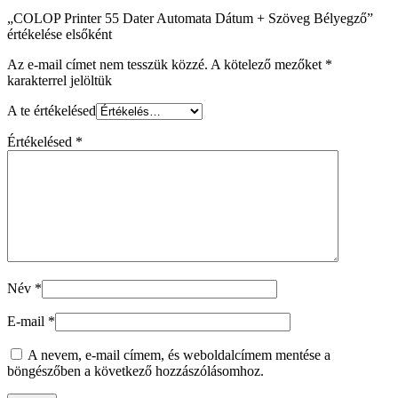
„COLOP Printer 55 Dater Automata Dátum + Szöveg Bélyegző”
értékelése elsőként
Az e-mail címet nem tesszük közzé.
A kötelező mezőket
*
karakterrel jelöltük
A te értékelésed
Értékelésed
*
Név
*
E-mail
*
A nevem, e-mail címem, és weboldalcímem mentése a
böngészőben a következő hozzászólásomhoz.