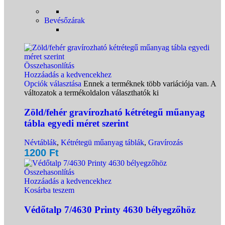
Bevésőzárak
Összehasonlítás
Hozzáadás a kedvencekhez
Opciók választása
Ennek a terméknek több variációja van. A
változatok a termékoldalon választhatók ki
Zöld/fehér gravírozható kétrétegű műanyag
tábla egyedi méret szerint
Névtáblák
,
Kétrétegü műanyag táblák
,
Gravírozás
1200
Ft
Összehasonlítás
Hozzáadás a kedvencekhez
Kosárba teszem
Védőtalp 7/4630 Printy 4630 bélyegzőhöz