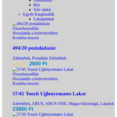
Alumínium
Réz
Szív alakú
Egyéb Kiegészítők
Lakatpántok
Összehasonlítás
Hozzáadás a kedvencekhez
Kosárba teszem
494/20 postaládazár
Zárbetétek
,
Postaláda Zárbetétek
2600
Ft
Összehasonlítás
Hozzáadás a kedvencekhez
Kosárba teszem
57/45 Touch Ujjlenyomatos Lakat
Zárbetétek
,
ABUS
,
ABUS ONE
,
Magas biztonságú
,
Lakatok
23850
Ft