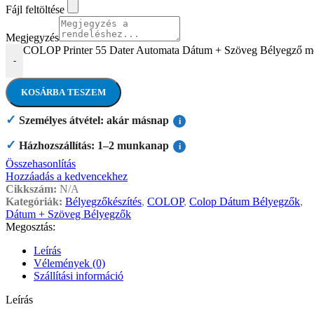
Fájl feltöltése
Megjegyzés
COLOP Printer 55 Dater Automata Dátum + Szöveg Bélyegző m
-
KOSÁRBA TESZEM
✓
Személyes átvétel: akár másnap
i
✓
Házhozszállítás: 1–2 munkanap
i
Összehasonlítás
Hozzáadás a kedvencekhez
Cikkszám:
N/A
Kategóriák:
Bélyegzőkészítés
,
COLOP
,
Colop Dátum Bélyegzők
,
Dátum + Szöveg Bélyegzők
Megosztás:
Leírás
Vélemények (0)
Szállítási információ
Leírás