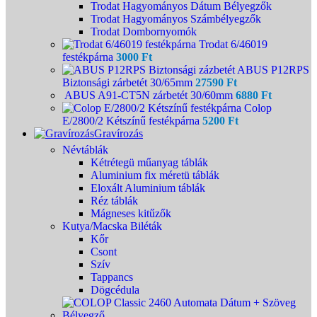
Trodat Hagyományos Dátum Bélyegzők
Trodat Hagyományos Számbélyegzők
Trodat Dombornyomók
Trodat 6/46019
festékpárna
3000
Ft
ABUS P12RPS
Biztonsági zárbetét 30/65mm
27590
Ft
ABUS A91-CT5N zárbetét 30/60mm
6880
Ft
Colop
E/2800/2 Kétszínű festékpárna
5200
Ft
Gravírozás
Névtáblák
Kétrétegü műanyag táblák
Aluminium fix méretü táblák
Eloxált Aluminium táblák
Réz táblák
Mágneses kitűzők
Kutya/Macska Biléták
Kőr
Csont
Szív
Tappancs
Dögcédula