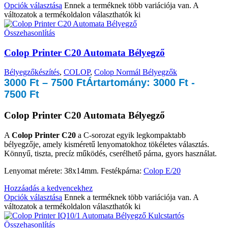
Opciók választása
Ennek a terméknek több variációja van. A
változatok a termékoldalon választhatók ki
Összehasonlítás
Colop Printer C20 Automata Bélyegző
Bélyegzőkészítés
,
COLOP
,
Colop Normál Bélyegzők
3000
Ft
–
7500
Ft
Ártartomány: 3000 Ft -
7500 Ft
Colop Printer C20 Automata Bélyegző
A
Colop Printer C20
a C-sorozat egyik legkompaktabb
bélyegzője, amely kisméretű lenyomatokhoz tökéletes választás.
Könnyű, tiszta, precíz működés, cserélhető párna, gyors használat.
Lenyomat mérete: 38x14mm. Festékpárna:
Colop E/20
Hozzáadás a kedvencekhez
Opciók választása
Ennek a terméknek több variációja van. A
változatok a termékoldalon választhatók ki
Összehasonlítás