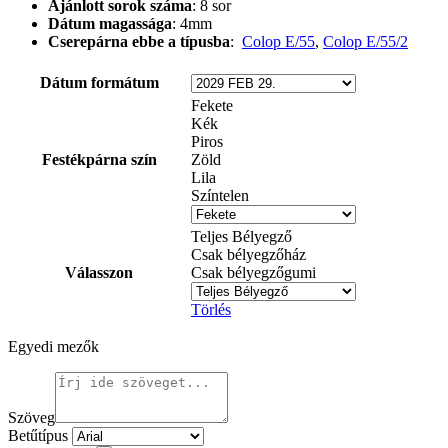
Ajánlott sorok száma
: 8 sor
Dátum magassága
: 4mm
Cserepárna ebbe a típusba
:
Colop E/55
,
Colop E/55/2
Dátum formátum
Fekete
Kék
Piros
Festékpárna szín
Zöld
Lila
Színtelen
Teljes Bélyegző
Csak bélyegzőház
Válasszon
Csak bélyegzőgumi
Törlés
Egyedi mezők
Szöveg
Betűtípus