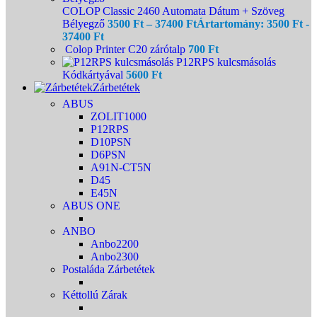
COLOP Classic 2460 Automata Dátum + Szöveg
Bélyegző
3500
Ft
–
37400
Ft
Ártartomány: 3500 Ft -
37400 Ft
Colop Printer C20 zárótalp
700
Ft
P12RPS kulcsmásolás
Kódkártyával
5600
Ft
Zárbetétek
ABUS
ZOLIT1000
P12RPS
D10PSN
D6PSN
A91N-CT5N
D45
E45N
ABUS ONE
ANBO
Anbo2200
Anbo2300
Postaláda Zárbetétek
Kéttollú Zárak