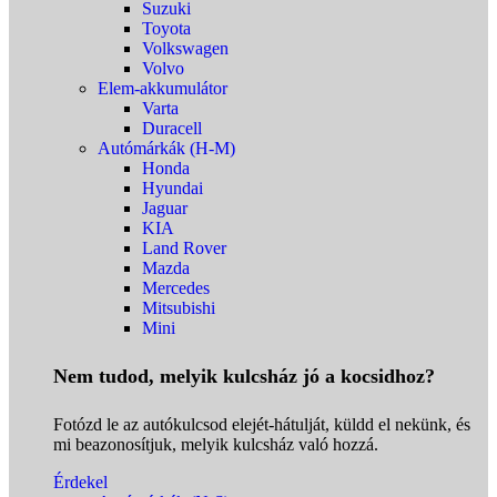
Suzuki
Toyota
Volkswagen
Volvo
Elem-akkumulátor
Varta
Duracell
Autómárkák (H-M)
Honda
Hyundai
Jaguar
KIA
Land Rover
Mazda
Mercedes
Mitsubishi
Mini
Nem tudod, melyik kulcsház jó a kocsidhoz?
Fotózd le az autókulcsod elejét-hátulját, küldd el nekünk, és
mi beazonosítjuk, melyik kulcsház való hozzá.
Érdekel