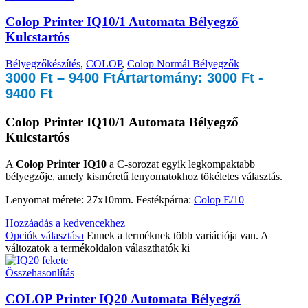
Colop Printer IQ10/1 Automata Bélyegző
Kulcstartós
Bélyegzőkészítés
,
COLOP
,
Colop Normál Bélyegzők
3000
Ft
–
9400
Ft
Ártartomány: 3000 Ft -
9400 Ft
Colop Printer IQ10/1 Automata Bélyegző
Kulcstartós
A
Colop Printer IQ10
a C-sorozat egyik legkompaktabb
bélyegzője, amely kisméretű lenyomatokhoz tökéletes választás.
Lenyomat mérete: 27x10mm. Festékpárna:
Colop E/10
Hozzáadás a kedvencekhez
Opciók választása
Ennek a terméknek több variációja van. A
változatok a termékoldalon választhatók ki
Összehasonlítás
COLOP Printer IQ20 Automata Bélyegző