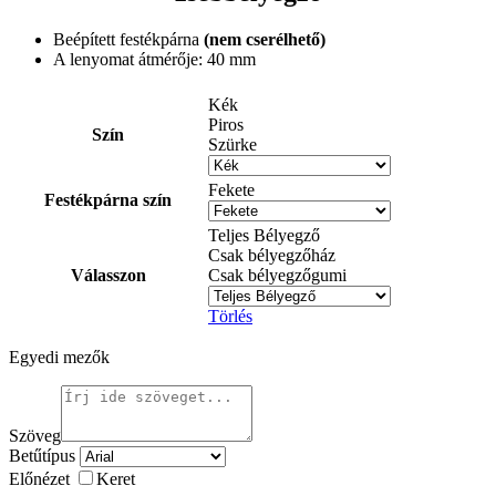
Beépített festékpárna
(nem cserélhető)
A lenyomat átmérője: 40 mm
Kék
Piros
Szín
Szürke
Fekete
Festékpárna szín
Teljes Bélyegző
Csak bélyegzőház
Válasszon
Csak bélyegzőgumi
Törlés
Egyedi mezők
Szöveg
Betűtípus
Előnézet
Keret