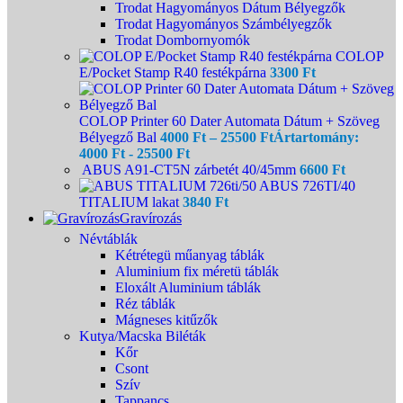
Trodat Hagyományos Dátum Bélyegzők
Trodat Hagyományos Számbélyegzők
Trodat Dombornyomók
COLOP
E/Pocket Stamp R40 festékpárna
3300
Ft
COLOP Printer 60 Dater Automata Dátum + Szöveg
Bélyegző Bal
4000
Ft
–
25500
Ft
Ártartomány:
4000 Ft - 25500 Ft
ABUS A91-CT5N zárbetét 40/45mm
6600
Ft
ABUS 726TI/40
TITALIUM lakat
3840
Ft
Gravírozás
Névtáblák
Kétrétegü műanyag táblák
Aluminium fix méretü táblák
Eloxált Aluminium táblák
Réz táblák
Mágneses kitűzők
Kutya/Macska Biléták
Kőr
Csont
Szív
Tappancs