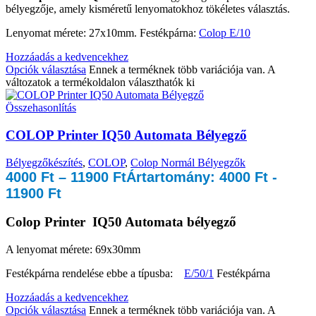
bélyegzője, amely kisméretű lenyomatokhoz tökéletes választás.
Lenyomat mérete: 27x10mm. Festékpárna:
Colop E/10
Hozzáadás a kedvencekhez
Opciók választása
Ennek a terméknek több variációja van. A
változatok a termékoldalon választhatók ki
Összehasonlítás
COLOP Printer IQ50 Automata Bélyegző
Bélyegzőkészítés
,
COLOP
,
Colop Normál Bélyegzők
4000
Ft
–
11900
Ft
Ártartomány: 4000 Ft -
11900 Ft
Colop Printer IQ50 Automata bélyegző
A lenyomat mérete: 69x30mm
Festékpárna rendelése ebbe a típusba:
E/50/1
Festékpárna
Hozzáadás a kedvencekhez
Opciók választása
Ennek a terméknek több variációja van. A