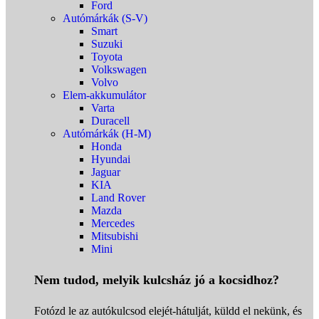
Ford
Autómárkák (S-V)
Smart
Suzuki
Toyota
Volkswagen
Volvo
Elem-akkumulátor
Varta
Duracell
Autómárkák (H-M)
Honda
Hyundai
Jaguar
KIA
Land Rover
Mazda
Mercedes
Mitsubishi
Mini
Nem tudod, melyik kulcsház jó a kocsidhoz?
Fotózd le az autókulcsod elejét-hátulját, küldd el nekünk, és