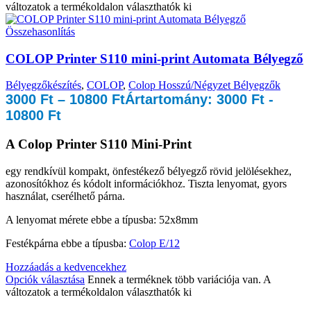
változatok a termékoldalon választhatók ki
Összehasonlítás
COLOP Printer S110 mini-print Automata Bélyegző
Bélyegzőkészítés
,
COLOP
,
Colop Hosszú/Négyzet Bélyegzők
3000
Ft
–
10800
Ft
Ártartomány: 3000 Ft -
10800 Ft
A
Colop Printer S110 Mini-Print
egy rendkívül kompakt, önfestékező bélyegző rövid jelölésekhez,
azonosítókhoz és kódolt információkhoz. Tiszta lenyomat, gyors
használat, cserélhető párna.
A lenyomat mérete ebbe a típusba: 52x8mm
Festékpárna ebbe a típusba:
Colop E/12
Hozzáadás a kedvencekhez
Opciók választása
Ennek a terméknek több variációja van. A
változatok a termékoldalon választhatók ki