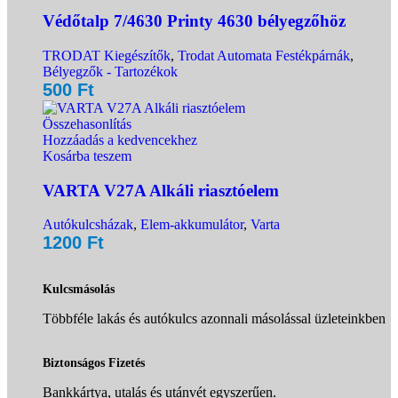
Védőtalp 7/4630 Printy 4630 bélyegzőhöz
TRODAT Kiegészítők
,
Trodat Automata Festékpárnák
,
Bélyegzők - Tartozékok
500
Ft
Összehasonlítás
Hozzáadás a kedvencekhez
Kosárba teszem
VARTA V27A Alkáli riasztóelem
Autókulcsházak
,
Elem-akkumulátor
,
Varta
1200
Ft
Kulcsmásolás
Többféle lakás és autókulcs azonnali másolással üzleteinkben
Biztonságos Fizetés
Bankkártya, utalás és utánvét egyszerűen.