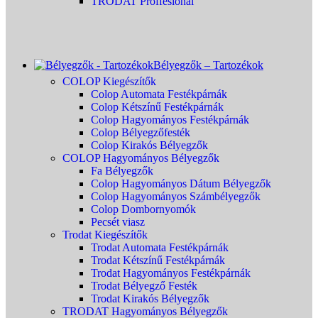
TRODAT Proffesional
Bélyegzők – Tartozékok
COLOP Kiegészítők
Colop Automata Festékpárnák
Colop Kétszínű Festékpárnák
Colop Hagyományos Festékpárnák
Colop Bélyegzőfesték
Colop Kirakós Bélyegzők
COLOP Hagyományos Bélyegzők
Fa Bélyegzők
Colop Hagyományos Dátum Bélyegzők
Colop Hagyományos Számbélyegzők
Colop Dombornyomók
Pecsét viasz
Trodat Kiegészítők
Trodat Automata Festékpárnák
Trodat Kétszínű Festékpárnák
Trodat Hagyományos Festékpárnák
Trodat Bélyegző Festék
Trodat Kirakós Bélyegzők
TRODAT Hagyományos Bélyegzők