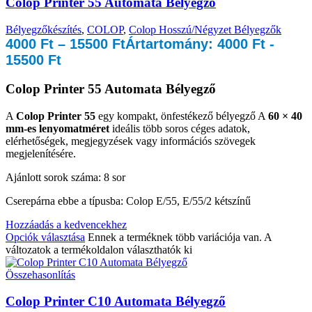
Colop Printer 55 Automata Bélyegző
Bélyegzőkészítés
,
COLOP
,
Colop Hosszú/Négyzet Bélyegzők
4000
Ft
–
15500
Ft
Ártartomány: 4000 Ft -
15500 Ft
Colop Printer 55 Automata Bélyegző
A
Colop Printer 55
egy kompakt, önfestékező bélyegző A
60 × 40
mm-es lenyomatméret
ideális több soros céges adatok,
elérhetőségek, megjegyzések vagy információs szövegek
megjelenítésére.
Ajánlott sorok száma: 8 sor
Cserepárna ebbe a típusba: Colop E/55, E/55/2 kétszínű
Hozzáadás a kedvencekhez
Opciók választása
Ennek a terméknek több variációja van. A
változatok a termékoldalon választhatók ki
Összehasonlítás
Colop Printer C10 Automata Bélyegző