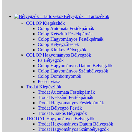
Bélyegzők – Tartozékok
COLOP Kiegészítők
Colop Automata Festékpárnák
Colop Kétszínű Festékpárnák
Colop Hagyományos Festékpárnák
Colop Bélyegzőfesték
Colop Kirakós Bélyegzők
COLOP Hagyományos Bélyegzők
Fa Bélyegzők
Colop Hagyományos Dátum Bélyegzők
Colop Hagyományos Számbélyegzők
Colop Dombornyomók
Pecsét viasz
Trodat Kiegészítők
Trodat Automata Festékpárnák
Trodat Kétszínű Festékpárnák
Trodat Hagyományos Festékpárnák
Trodat Bélyegző Festék
Trodat Kirakós Bélyegzők
TRODAT Hagyományos Bélyegzők
Trodat Hagyományos Dátum Bélyegzők
Trodat Hagyományos Számbélyegzők