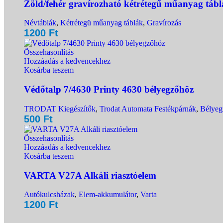
Zöld/fehér gravírozható kétrétegű műanyag tábla
Névtáblák
,
Kétrétegü műanyag táblák
,
Gravírozás
1200
Ft
Összehasonlítás
Hozzáadás a kedvencekhez
Kosárba teszem
Védőtalp 7/4630 Printy 4630 bélyegzőhöz
TRODAT Kiegészítők
,
Trodat Automata Festékpárnák
,
Bélyeg
500
Ft
Összehasonlítás
Hozzáadás a kedvencekhez
Kosárba teszem
VARTA V27A Alkáli riasztóelem
Autókulcsházak
,
Elem-akkumulátor
,
Varta
1200
Ft