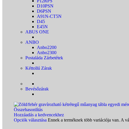
P12RPS
D10PSN
D6PSN
A91N-CT5N
D45
E45N
ABUS ONE
ANBO
Anbo2200
Anbo2300
Postaláda Zárbetétek
Kéttollú Zárak
Bevésőzárak
Összehasonlítás
Hozzáadás a kedvencekhez
Opciók választása
Ennek a terméknek több variációja van. A vá