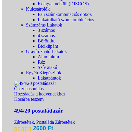
Kengyel nélküli (DISCOS)
Kulcstárolók
Fali számkombinációs doboz
Lakatolható számkombinációs
Számzáras Lakatok
3 számos
4 számos
Bőröndre
Biciklipánt
Gravírozható Lakatok
Alumínium
Réz
Szív alakú
Egyéb Kiegészítők
Lakatpántok
Összehasonlítás
Hozzáadás a kedvencekhez
Kosárba teszem
494/20 postaládazár
Zárbetétek
,
Postaláda Zárbetétek
2600
Ft