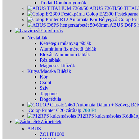
Trodat Dombornyomók
ABUS 726TI/50 TITAL
Colop E/2300 Festékpárn
Colop Pri
ABUS D6PS he
Gravírozás
Névtáblák
Kétrétegü műanyag táblák
Aluminium fix méretü táblák
Eloxált Aluminium táblák
Réz táblák
Mágneses kitűzők
Kutya/Macska Biléták
Kőr
Csont
Szív
Tappancs
Dögcédula
Colop Printer C20 zárótalp
700
Ft
P12RPS kulcsmásolás Kódkárt
Zárbetétek
ABUS
ZOLIT1000