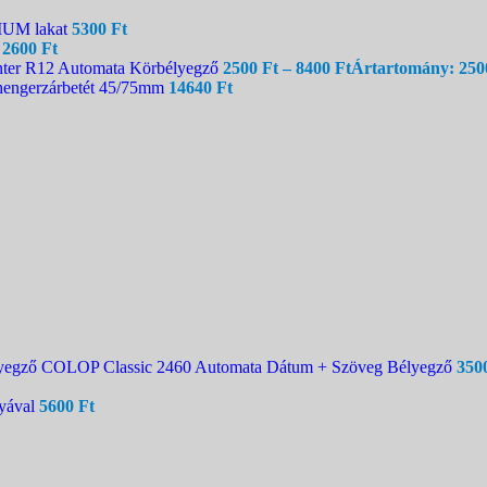
IUM lakat
5300
Ft
a
2600
Ft
nter R12 Automata Körbélyegző
2500
Ft
–
8400
Ft
Ártartomány: 2500
ngerzárbetét 45/75mm
14640
Ft
COLOP Classic 2460 Automata Dátum + Szöveg Bélyegző
350
yával
5600
Ft