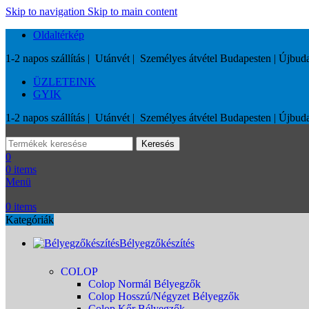
Skip to navigation
Skip to main content
Oldaltérkép
1-2 napos szállítás | Utánvét | Személyes átvétel Budapesten | Újb
ÜZLETEINK
GYIK
1-2 napos szállítás | Utánvét | Személyes átvétel Budapesten | Újb
Keresés
0
0
items
Menü
0
items
Kategóriák
Bélyegzőkészítés
COLOP
Colop Normál Bélyegzők
Colop Hosszú/Négyzet Bélyegzők
Colop Kőr Bélyegzők