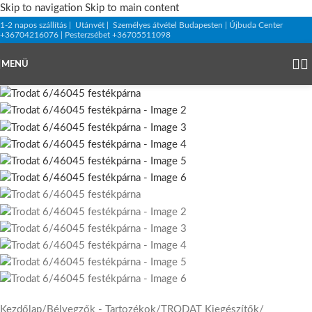
Skip to navigation
Skip to main content
1-2 napos szállítás | Utánvét | Személyes átvétel Budapesten | Újbuda Center
+36704216076 | Pesterzsébet +36705511098
MENÜ
Kezdőlap
/
Bélyegzők - Tartozékok
/
TRODAT Kiegészítők
/