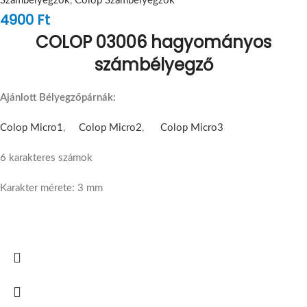
Számbélyegzők
,
Colop Számbélyegzők
4900
Ft
COLOP 03006 hagyományos
számbélyegző
Ajánlott Bélyegzőpárnák:
Colop Micro1
,
Colop Micro2
,
Colop Micro3
6 karakteres számok
Karakter mérete: 3 mm