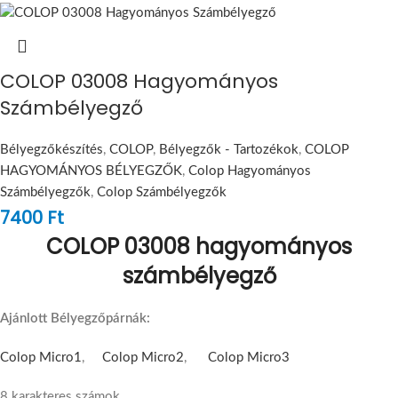
COLOP 03008 Hagyományos
Számbélyegző
Bélyegzőkészítés
,
COLOP
,
Bélyegzők - Tartozékok
,
COLOP
HAGYOMÁNYOS BÉLYEGZŐK
,
Colop Hagyományos
Számbélyegzők
,
Colop Számbélyegzők
7400
Ft
COLOP 03008 hagyományos
számbélyegző
Ajánlott Bélyegzőpárnák:
Colop Micro1
,
Colop Micro2
,
Colop Micro3
8 karakteres számok