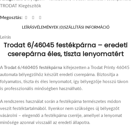
TRODAT Kiegészítők
Megosztás:
LEÍRÁS
VÉLEMÉNYEK (0)
SZÁLLÍTÁSI INFORMÁCIÓ
Leírás
Trodat 6/46045 festékpárna – eredeti
cserepárna éles, tiszta lenyomatért
A
Trodat 6/460405 festékpárna
kifejezetten a Trodat Printy 46045
automata bélyegzőhöz készült eredeti cserepárna. Biztosítja a
folyamatos, tiszta és éles lenyomatot, így bélyegzője hosszú távon
is professzionális minőségben használható.
A rendszeres használat során a festékpárna természetes módon
veszít festéktartalmából. Ilyenkor nem szükséges új bélyegzőt
vásárolni – elegendő a festékpárna cseréje, amellyel a lenyomat
minősége azonnal visszaáll az eredeti állapotra.