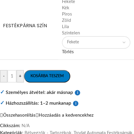
Fekete
Kék
Piros
Zöld
FESTÉKPÁRNA SZÍN
Lila
Színtelen
Törlés
-
+
KOSÁRBA TESZEM
✓
Személyes átvétel: akár másnap
i
✓
Házhozszállítás: 1–2 munkanap
i
Összehasonlítás
Hozzáadás a kedvencekhez
Cikkszám:
N/A
Kategóriák:
Bélyegzők - Tartozékok
,
Trodat Automata Festékpárnák
,