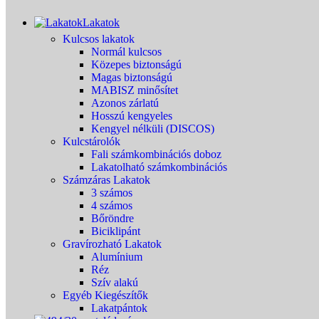
Lakatok
Kulcsos lakatok
Normál kulcsos
Közepes biztonságú
Magas biztonságú
MABISZ minősítet
Azonos zárlatú
Hosszú kengyeles
Kengyel nélküli (DISCOS)
Kulcstárolók
Fali számkombinációs doboz
Lakatolható számkombinációs
Számzáras Lakatok
3 számos
4 számos
Bőröndre
Biciklipánt
Gravírozható Lakatok
Alumínium
Réz
Szív alakú
Egyéb Kiegészítők
Lakatpántok