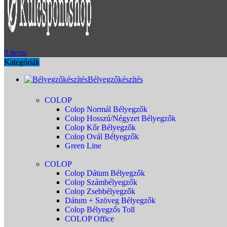
0
items
Kategóriák
Bélyegzőkészítés
COLOP
Colop Normál Bélyegzők
Colop Hosszú/Négyzet Bélyegzők
Colop Kőr Bélyegzők
Colop Ovál Bélyegzők
Green Line
COLOP
Colop Dátum Bélyegzők
Colop Számbélyegzők
Colop Zsebbélyegzők
Dátum + Szöveg Bélyegzők
Colop Bélyegzős Toll
COLOP Office