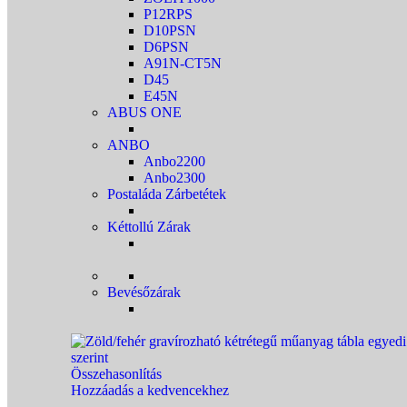
P12RPS
D10PSN
D6PSN
A91N-CT5N
D45
E45N
ABUS ONE
ANBO
Anbo2200
Anbo2300
Postaláda Zárbetétek
Kéttollú Zárak
Bevésőzárak
Összehasonlítás
Hozzáadás a kedvencekhez