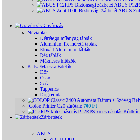
ABUS P12RPS
ABUS Zoli
Gravírozás
Névtáblák
Kétrétegü műanyag táblák
Aluminium fix méretü táblák
Eloxált Aluminium táblák
Réz táblák
Mágneses kitűzők
Kutya/Macska Biléták
Kőr
Csont
Szív
Tappancs
Dögcédula
Colop Printer C20 zárótalp
700
Ft
P12RPS kulcsmásolás Kódkár
Zárbetétek
ABUS
ZOLIT1000