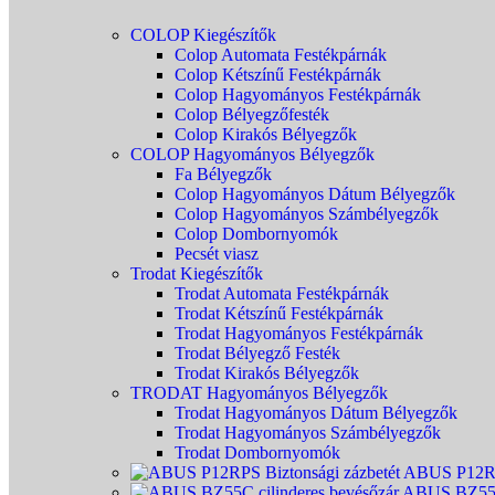
COLOP Kiegészítők
Colop Automata Festékpárnák
Colop Kétszínű Festékpárnák
Colop Hagyományos Festékpárnák
Colop Bélyegzőfesték
Colop Kirakós Bélyegzők
COLOP Hagyományos Bélyegzők
Fa Bélyegzők
Colop Hagyományos Dátum Bélyegzők
Colop Hagyományos Számbélyegzők
Colop Dombornyomók
Pecsét viasz
Trodat Kiegészítők
Trodat Automata Festékpárnák
Trodat Kétszínű Festékpárnák
Trodat Hagyományos Festékpárnák
Trodat Bélyegző Festék
Trodat Kirakós Bélyegzők
TRODAT Hagyományos Bélyegzők
Trodat Hagyományos Dátum Bélyegzők
Trodat Hagyományos Számbélyegzők
Trodat Dombornyomók
ABUS P12RPS
ABUS BZ55C 