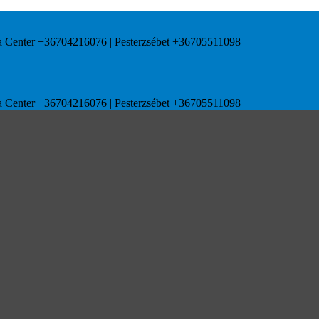
uda Center +36704216076 | Pesterzsébet +36705511098
uda Center +36704216076 | Pesterzsébet +36705511098