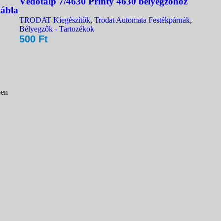
Védőtalp 7/4630 Printy 4630 bélyegzőhöz
tábla
TRODAT Kiegészítők
,
Trodat Automata Festékpárnák
,
Bélyegzők - Tartozékok
500
Ft
ben