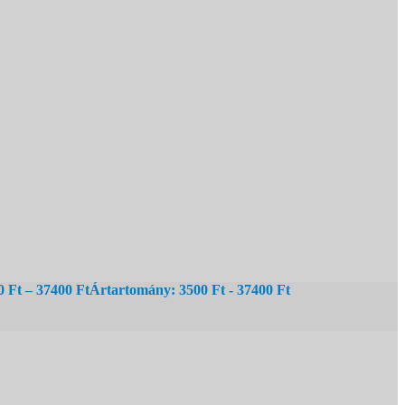
0
Ft
–
37400
Ft
Ártartomány: 3500 Ft - 37400 Ft