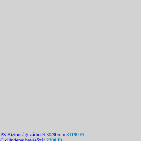
 Biztonsági zárbetét 30/80mm
31190
Ft
cilinderes bevésőzár
2200
Ft