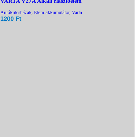
VARTA V27A Alkáli riasztóelem
Autókulcsházak
,
Elem-akkumulátor
,
Varta
1200
Ft