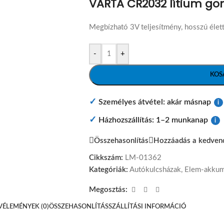
VARTA CR2032 lítium g
Megbízható 3V teljesítmény, hosszú éle
-
+
KOS
✓
Személyes átvétel: akár másnap
i
✓
Házhozszállítás: 1–2 munkanap
i
Összehasonlítás
Hozzáadás a kedven
Cikkszám:
LM-01362
Kategóriák:
Autókulcsházak
,
Elem-akkum
Megosztás:
VÉLEMÉNYEK (0)
ÖSSZEHASONLÍTÁS
SZÁLLÍTÁSI INFORMÁCIÓ