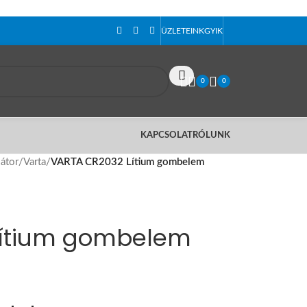
ÜZLETEINK
GYIK
0
0
KAPCSOLAT
RÓLUNK
átor
/
Varta
/
VARTA CR2032 Lítium gombelem
Lítium gombelem