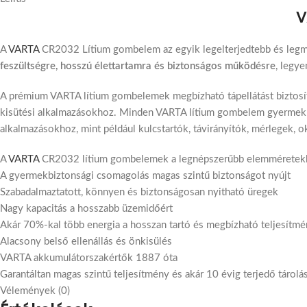
V
A
VARTA
CR2032 Lítium gombelem az egyik legelterjedtebb és legme
feszültségre, hosszú élettartamra és biztonságos működésre
, legy
A prémium VARTA lítium gombelemek megbízható tápellátást biztosít
kisütési alkalmazásokhoz. Minden VARTA lítium gombelem gyermekbiz
alkalmazásokhoz, mint például kulcstartók, távirányítók, mérlegek, 
A
VARTA
CR2032 lítium gombelemek a legnépszerűbb elemméretekbe
A gyermekbiztonsági csomagolás magas szintű biztonságot nyújt
Szabadalmaztatott, könnyen és biztonságosan nyitható üregek
Nagy kapacitás a hosszabb üzemidőért
Akár 70%-kal több energia a hosszan tartó és megbízható teljesítmé
Alacsony belső ellenállás és önkisülés
VARTA akkumulátorszakértők 1887 óta
Garantáltan magas szintű teljesítmény és akár 10 évig terjedő tárolás
Vélemények (0)