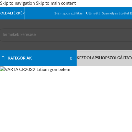
Skip to navigation
Skip to main content
OLDALTÉRKÉP
1-2 napos szállítás | Utánvét | Személyes átvét
KEZDŐLAP
SHOP
SZOLGÁLTAT
KATEGÓRIÁK