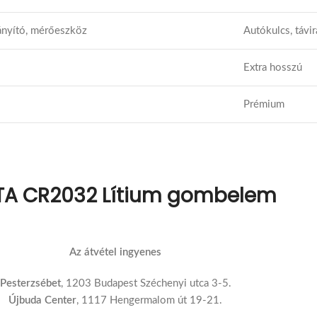
rányító, mérőeszköz
Autókulcs, távir
Extra hosszú
Prémium
TA CR2032 Lítium gombelem
Az átvétel ingyenes
Pesterzsébet
, 1203 Budapest Széchenyi utca 3-5.
Újbuda Center
, 1117 Hengermalom út 19-21.