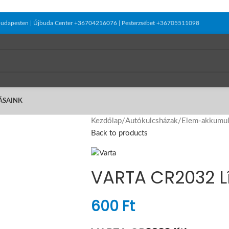
el Budapesten | Újbuda Center +36704216076 | Pesterzsébet +36705511098
ÁSAINK
Kezdőlap
/
Autókulcsházak
/
Elem-akkumul
Back to products
VARTA CR2032 
600
Ft