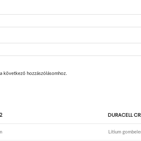
 a következő hozzászólásomhoz.
2
DURACELL CR
m
Lítium gombel