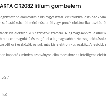
ARTA CR2032 lítium gombelem
gbízhatóbb áramforrás a kis fogyasztású elektronikai eszközök vi
en szó autókulcsról, mérőműszerről vagy precíz elektronikai eszközrő
anak kis elektronikus eszközök számára. A legmagasabb teljesítmén
tos csomagolású és megfelel a legmagasabb biztonsági előírásoknak
okosotthoni eszközök és sok más kis elektronikus eszköz. A legjobb m
n kaphatók minden szabványos alkalmazáshoz és intelligens elekt
nyért*
i idő