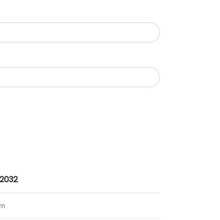
2032
em