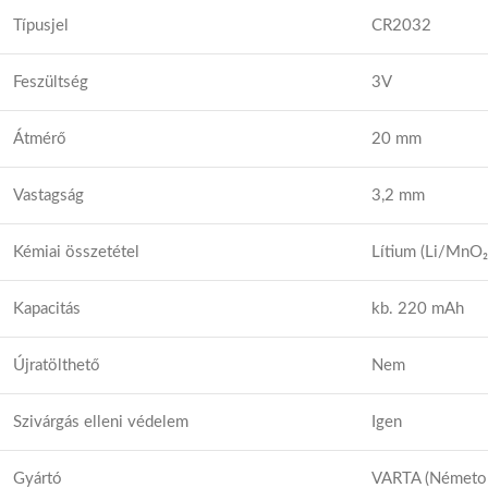
Típusjel
CR2032
Feszültség
3V
Átmérő
20 mm
Vastagság
3,2 mm
Kémiai összetétel
Lítium (Li/MnO₂
Kapacitás
kb. 220 mAh
Újratölthető
Nem
Szivárgás elleni védelem
Igen
Gyártó
VARTA (Németor