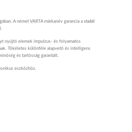
lágában. A német VARTA márkanév garancia a
stabil
l.
yt nyújtó elemek impulzus- és folyamatos
. Tökéletes különféle alapvető és intelligens
inőség és tartósság garantált.
ronikus eszközhöz.