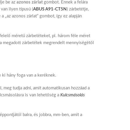
lje be az
azonos zárlat
gombot. Ennek a felára
van ilyen típusú (
ABUS A91-CT5N
) zárbetétje,
 a „az azonos zárlat” gombot, így ez alapján
gfelelő méretű zárbetéteket, pl. három féle méret
át a megadott zárbetétek megrendelt mennyiségétől
e ki hány foga van a keréknek.
l, meg tudja adni, amit automatikusan hozzáad a
ulcsmásolásra is van lehetőség a
Kulcsmásolás
éppontjától balra, és jobbra, mm-ben, amit a