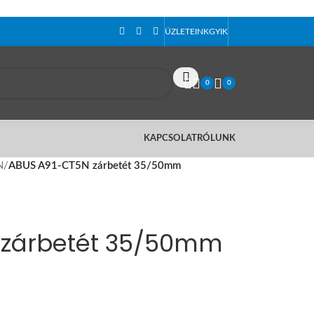
ÜZLETEINK
GYIK
0
0
KAPCSOLAT
RÓLUNK
N
/
ABUS A91-CT5N zárbetét 35/50mm
 zárbetét 35/50mm