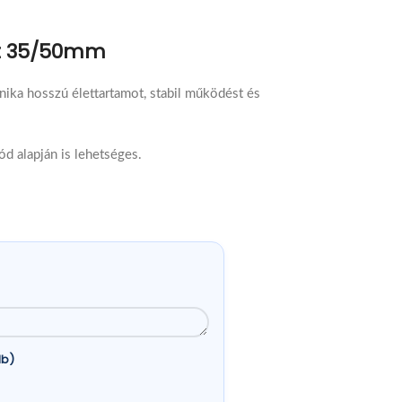
ét 35/50mm
nika hosszú élettartamot, stabil működést és
ód alapján is lehetséges.
db)