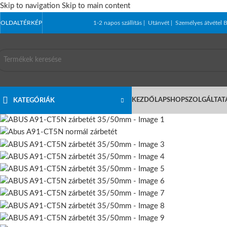
Skip to navigation
Skip to main content
OLDALTÉRKÉP
1-2 napos szállítás | Utánvét | Személyes átvét
KEZDŐLAP
SHOP
SZOLGÁLTAT
KATEGÓRIÁK