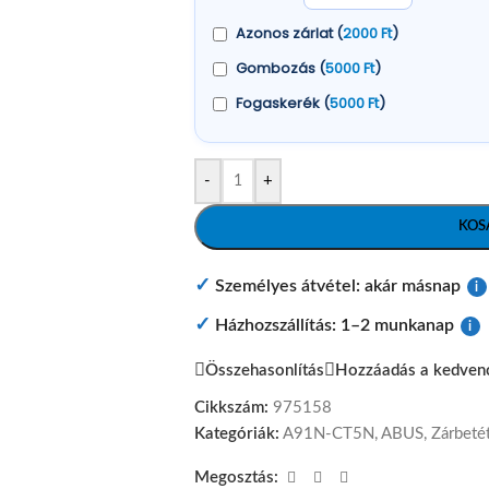
Azonos zárlat (
2000
Ft
)
Gombozás (
5000
Ft
)
Fogaskerék (
5000
Ft
)
-
+
KOS
✓
Személyes átvétel: akár másnap
i
✓
Házhozszállítás: 1–2 munkanap
i
Összehasonlítás
Hozzáadás a kedven
Cikkszám:
975158
Kategóriák:
A91N-CT5N
,
ABUS
,
Zárbeté
Megosztás: