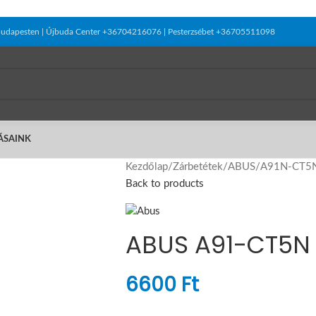
el Budapesten | Újbuda Center +36704216076 | Pesterzsébet +36705511098
ÁSAINK
Kezdőlap
/
Zárbetétek
/
ABUS
/
A91N-CT5
Back to products
ABUS A91-CT5N
6600
Ft