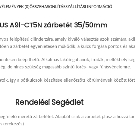
VÉLEMÉNYEK (0)
ÖSSZEHASONLÍTÁS
SZÁLLÍTÁSI INFORMÁCIÓ
US A91-CT5N zárbetét 35/50mm
os felépítésű cilinderzára, amely kiváló választás azok számára, 
tően a zárbetét egyenletesen működik, a kulcs forgása pontos és ak
mentesen beépíthető. Alkalmas lakóingatlanok, irodák, mellékhelyisé
ség, de nincs szükség magasabb szintű törés- vagy fúrásvédelemre.
atók
, így a pótkulcsok készítése ellenőrzött körülmények között tör
Rendelési Segédlet
egfelelő méretű zárbetétet. Alapból csak a zárbetét plusz a hozzá tar
askerekezés)