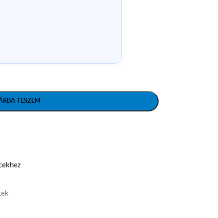
ÁRBA TESZEM
cekhez
tek