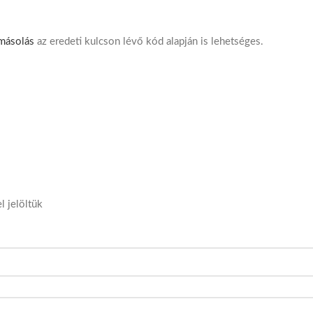
másolás
az eredeti kulcson lévő kód alapján is lehetséges.
l jelöltük