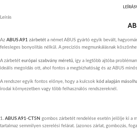
LEÍRÁS
Leírás
AB
Az
ABUS A91
zárbetét
a német ABUS gyártó egyik bevált, hagyomány
felesleges bonyolítás nélkül. A precíziós megmunkálásnak köszönhe
A zárbetét
európai szabvány méretű
, így a legtöbb ajtóba probléma
ideális megoldás ott, ahol fontos a megbízhatóság és az ABUS minő
A rendszer egyik fontos előnye, hogy a kulcsok
kód alapján másolh
irodai környezetben vagy több felhasználós rendszereknél.
1.
ABUS A91-CT5N
gombos zárbetét rendelése esetén jelölje ki a m
tartalmaz semmilyen szerelési felárat. (azonos zárlat, gombozás, fog