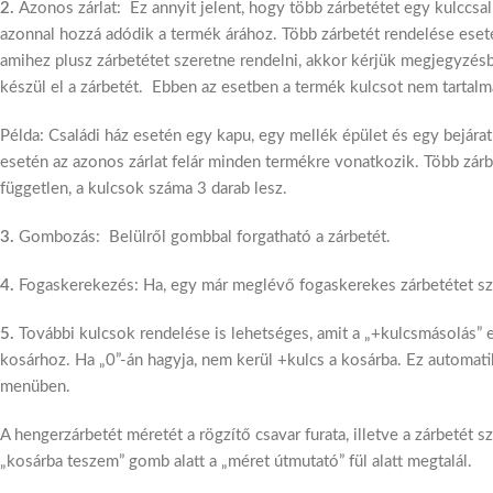
2.
Azonos zárlat: Ez annyit jelent, hogy több zárbetétet egy kulccsal 
azonnal hozzá adódik a termék árához. Több zárbetét rendelése eseté
amihez plusz zárbetétet szeretne rendelni, akkor kérjük megjegyzésbe 
készül el a zárbetét. Ebben az esetben a termék kulcsot nem tartalma
Példa: Családi ház esetén egy kapu, egy mellék épület és egy bejárat 
esetén az azonos zárlat felár minden termékre vonatkozik. Több zár
független, a kulcsok száma 3 darab lesz.
3.
Gombozás: Belülről gombbal forgatható a zárbetét.
4.
Fogaskerekezés: Ha, egy már meglévő fogaskerekes zárbetétet szere
5.
További kulcsok rendelése is lehetséges, amit a „+kulcsmásolás” 
kosárhoz. Ha „0”-án hagyja, nem kerül +kulcs a kosárba. Ez automat
menüben.
A hengerzárbetét méretét a rögzítő csavar furata, illetve a zárbetét 
„kosárba teszem” gomb alatt a „méret útmutató” fül alatt megtalál.