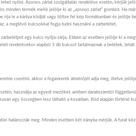
lehet nyitni. Azonos zárlat szolgáltatás rendelése esetén, kérjük jelö
n, minden termék mellé jelölje ki az „azonos zárlat” gombot. Ha már 
írja le a kártya kódját vagy töltse fel kép formátumban és jelölje be
z, a meglévő kulcsokkal fogja tudni használni a zárbetétet.
zárbetétjeit egy kulcs nyitja-zárja. Ebben az esetben jelölje ki a me
betét rendelésekor alapból 3 db kulcsot tartalmaznak a betétek, teh
tne cserélni, akkor a fogaskerék átmérőjét adja meg, illetve jelölj
esetén, használja az egyedi mezőket, amiben darabszámtól függetlenü
ikusan egy összegben lesz látható a kosárban. Kód alapján történő k
szélei határozzák meg. Minden esetben két irányba mérjük. A furat köz