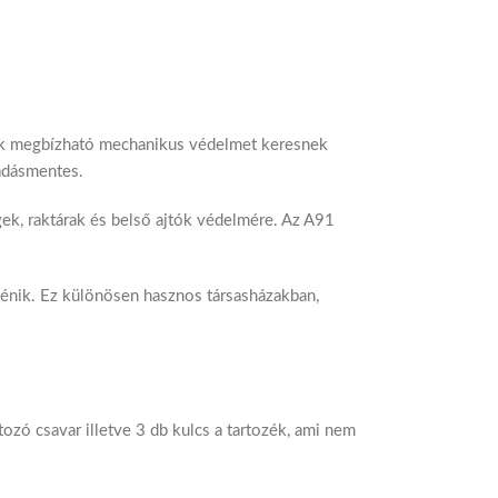
akik megbízható mechanikus védelmet keresnek
adásmentes.
gek, raktárak és belső ajtók védelmére. Az A91
ténik. Ez különösen hasznos társasházakban,
tozó csavar illetve 3 db kulcs a tartozék, ami nem