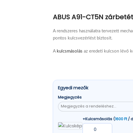
ABUS A91-CT5N zárbet
A rendszeres használatra tervezett mecha
pontos kulcsvezérlést biztosít.
A
kulcsmásolás
az eredeti kulcson lévő k
Egyedi mezők
Megjegyzés
+Kulcsmásolás (
1600
Ft
/ 