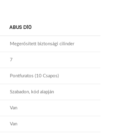
ABUS D10
Megerősített biztonsági cilinder
7
Pontfuratos (10 Csapos)
Szabadon, kód alapján
Van
Van