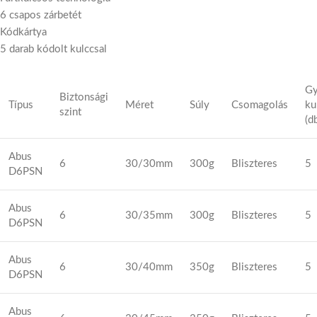
6 csapos zárbetét
Kódkártya
5 darab kódolt kulccsal
Gy
Biztonsági
Típus
Méret
Súly
Csomagolás
ku
szint
(d
Abus
6
30/30mm
300g
Bliszteres
5
D6PSN
Abus
6
30/35mm
300g
Bliszteres
5
D6PSN
Abus
6
30/40mm
350g
Bliszteres
5
D6PSN
Abus