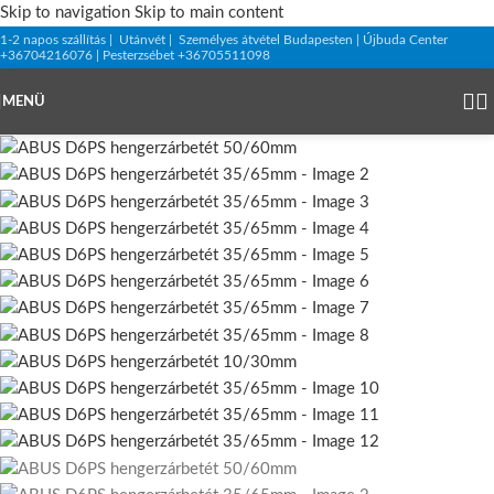
Skip to navigation
Skip to main content
1-2 napos szállítás | Utánvét | Személyes átvétel Budapesten | Újbuda Center
+36704216076 | Pesterzsébet +36705511098
MENÜ