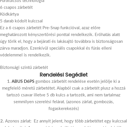
Fúrtkulcsos technológia
6 csapos zárbetét
Kódkártya
5 darab kódolt kulccsal
Ez a 6 csapos zárbetét Pre-Snap funkcióval, azaz előre
meghatározott kényszertörési ponttal rendelkezik. Erőhatás alatt
úgy törik el, hogy a bejárati és lakásajtó továbbra is biztonságosan
zárva maradjon. Ezenkívül speciális csapokkal és fúrás elleni
védelemmel is rendelkezik.
Biztonsági szintű zárbetét
Rendelési Segédlet
1.
ABUS D6PS
gombos zárbetét rendelése esetén jelölje ki a
megfelelő méretű zárbetétet. Alapból csak a zárbetét plusz a hozzá
tartozó csavar illetve 5 db kulcs a tartozék, ami nem tartalmaz
semmilyen szerelési felárat. (azonos zárlat, gombozás,
fogaskerekezés)
2.
Azonos zárlat: Ez annyit jelent, hogy több zárbetétet egy kulccsal