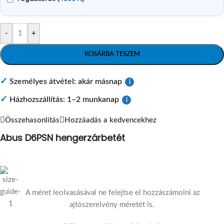
-
+
KOSÁRBA TESZEM
✓
Személyes átvétel: akár másnap
i
✓
Házhozszállítás: 1–2 munkanap
i
Összehasonlítás
Hozzáadás a kedvencekhez
Abus D6PSN hengerzárbetét
A méret leolvasásával ne felejtse el hozzászámolni az
ajtószerelvény méretét is.