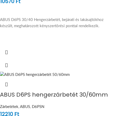
10570
Ft
ABUS D6PS 30/40 Hengerzárbetét, bejárati és lakásajtókhoz
készült, meghatározott kényszertörési ponttal rendelkezik.
ABUS D6PS hengerzárbetét 30/60mm
Zárbetétek
,
ABUS
,
D6PSN
12210
Ft