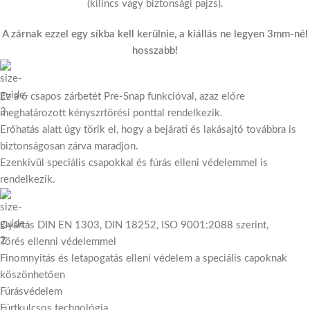
(kilincs vagy biztonsági pajzs).
A zárnak ezzel egy síkba kell kerülnie, a kiállás ne legyen 3mm-nél
hosszabb!
Ez a 6 csapos zárbetét Pre-Snap funkcióval, azaz előre
meghatározott kényszrtörési ponttal rendelkezik.
Erőhatás alatt úgy törik el, hogy a bejárati és lakásajtó továbbra is
biztonságosan zárva maradjon.
Ezenkívül speciális csapokkal és fúrás elleni védelemmel is
rendelkezik.
Gyártás DIN EN 1303, DIN 18252, ISO 9001:2088 szerint,
Törés ellenni védelemmel
Finomnyitás és letapogatás elleni védelem a speciális capoknak
köszönhetően
Fúrásvédelem
Fúrtkulcsos technológia