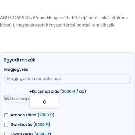
ABUS D6PS 35/65mm Hengerzárbetét, bejárati és lakásajtókhoz
készült, meghatározott kényszertörési ponttal rendelkezik.
Egyedi mezők
Megjegyzés
+Kulcsmásolás (
3000
Ft
/ db)
Azonos zárlat (
2500
Ft
)
Gombozás (
5200
Ft
)
Fogaskerék (
4500
Ft
)