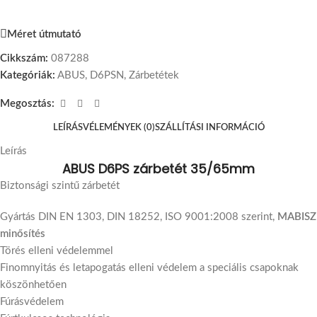
Méret útmutató
Cikkszám:
087288
Kategóriák:
ABUS
,
D6PSN
,
Zárbetétek
Megosztás:
LEÍRÁS
VÉLEMÉNYEK (0)
SZÁLLÍTÁSI INFORMÁCIÓ
Leírás
ABUS D6PS zárbetét 35/65mm
Biztonsági szintű zárbetét
Gyártás DIN EN 1303, DIN 18252, ISO 9001:2008 szerint,
MABISZ
minősítés
Törés elleni védelemmel
Finomnyitás és letapogatás elleni védelem a speciális csapoknak
köszönhetően
Fúrásvédelem