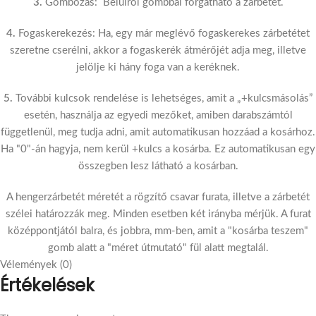
3.
Gombozás: Belülről gombbal forgatható a zárbetét.
4.
Fogaskerekezés: Ha, egy már meglévő fogaskerekes zárbetétet
szeretne cserélni, akkor a fogaskerék átmérőjét adja meg, illetve
jelölje ki hány foga van a keréknek.
5.
További kulcsok rendelése is lehetséges, amit a „+kulcsmásolás”
esetén, használja az egyedi mezőket, amiben darabszámtól
függetlenül, meg tudja adni, amit automatikusan hozzáad a kosárhoz.
Ha "0"-án hagyja, nem kerül +kulcs a kosárba. Ez automatikusan egy
összegben lesz látható a kosárban.
A hengerzárbetét méretét a rögzítő csavar furata, illetve a zárbetét
szélei határozzák meg. Minden esetben két irányba mérjük. A furat
középpontjától balra, és jobbra, mm-ben, amit a "kosárba teszem"
gomb alatt a "méret útmutató" fül alatt megtalál.
Vélemények (0)
Értékelések