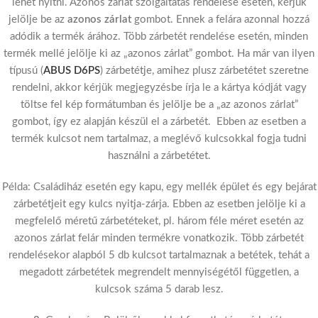
lehet nyitni. Azonos zárlat szolgáltatás rendelése esetén, kérjük
jelölje be az
azonos zárlat
gombot. Ennek a felára azonnal hozzá
adódik a termék árához. Több zárbetét rendelése esetén, minden
termék mellé jelölje ki az „azonos zárlat” gombot. Ha már van ilyen
típusú (
ABUS D6PS
) zárbetétje, amihez plusz zárbetétet szeretne
rendelni, akkor kérjük megjegyzésbe írja le a kártya kódját vagy
töltse fel kép formátumban és jelölje be a „az azonos zárlat”
gombot, így ez alapján készül el a zárbetét. Ebben az esetben a
termék kulcsot nem tartalmaz, a meglévő kulcsokkal fogja tudni
használni a zárbetétet.
Példa: Családiház esetén egy kapu, egy mellék épület és egy bejárat
zárbetétjeit egy kulcs nyitja-zárja. Ebben az esetben jelölje ki a
megfelelő méretű zárbetéteket, pl. három féle méret esetén az
azonos zárlat felár minden termékre vonatkozik. Több zárbetét
rendelésekor alapból 5 db kulcsot tartalmaznak a betétek, tehát a
megadott zárbetétek megrendelt mennyiségétől független, a
kulcsok száma 5 darab lesz.