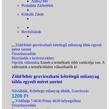
Anbo2300
Postaláda Zárbetétek
Kéttollú Zárak
Bevésőzárak
Összehasonlítás
Hozzáadás a kedvencekhez
Opciók választása
Ennek a terméknek több variációja van. A
változatok a termékoldalon választhatók ki
Zöld/fehér gravírozható kétrétegű műanyag
tábla egyedi méret szerint
Névtáblák
,
Kétrétegü műanyag táblák
,
Gravírozás
1200
Ft
Összehasonlítás