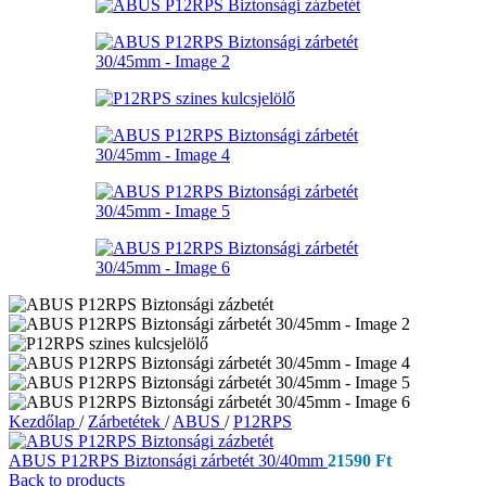
Kezdőlap
/
Zárbetétek
/
ABUS
/
P12RPS
ABUS P12RPS Biztonsági zárbetét 30/40mm
21590
Ft
Back to products