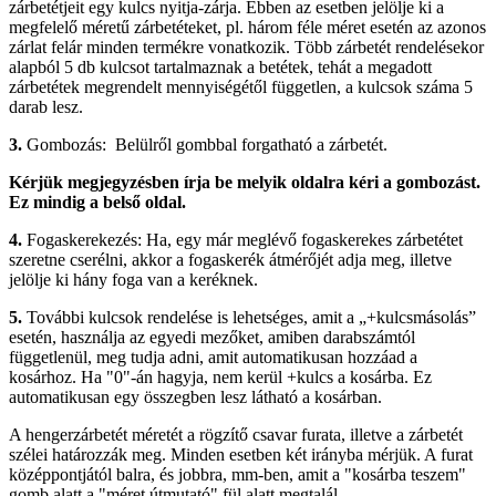
zárbetétjeit egy kulcs nyitja-zárja. Ebben az esetben jelölje ki a
megfelelő méretű zárbetéteket, pl. három féle méret esetén az azonos
zárlat felár minden termékre vonatkozik. Több zárbetét rendelésekor
alapból 5 db kulcsot tartalmaznak a betétek, tehát a megadott
zárbetétek megrendelt mennyiségétől független, a kulcsok száma 5
darab lesz.
3.
Gombozás: Belülről gombbal forgatható a zárbetét.
Kérjük megjegyzésben írja be melyik oldalra kéri a gombozást.
Ez mindig a belső oldal.
4.
Fogaskerekezés: Ha, egy már meglévő fogaskerekes zárbetétet
szeretne cserélni, akkor a fogaskerék átmérőjét adja meg, illetve
jelölje ki hány foga van a keréknek.
5.
További kulcsok rendelése is lehetséges, amit a „+kulcsmásolás”
esetén, használja az egyedi mezőket, amiben darabszámtól
függetlenül, meg tudja adni, amit automatikusan hozzáad a
kosárhoz. Ha "0"-án hagyja, nem kerül +kulcs a kosárba. Ez
automatikusan egy összegben lesz látható a kosárban.
A hengerzárbetét méretét a rögzítő csavar furata, illetve a zárbetét
szélei határozzák meg. Minden esetben két irányba mérjük. A furat
középpontjától balra, és jobbra, mm-ben, amit a "kosárba teszem"
gomb alatt a "méret útmutató" fül alatt megtalál.