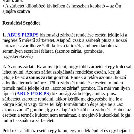
Változatok
• A zárbetét különböző kivitelben és hosszban kapható – az Ön
ajtajára szabva
Rendelési Segédlet
1.
ABUS P12RPS
biztonsági zárbetét rendelése esetén jelölje ki a
megfelelő méretű zárbetétet. Alapból csak a zárbetét plusz a hozzá
tartozó csavar illetve 5 db kulcs a tartozék, ami nem tartalmaz
semmilyen szerelési felárat. (azonos zárlat, gombozás,
fogaskerekezés)
2.
Azonos zárlat: Ez annyit jelent, hogy több zárbetétet egy kulccsal
lehet nyitni. Azonos zárlat szolgáltatás rendelése esetén, kérjük
jelölje be az
azonos zárlat
gombot. Ennek a felára azonnal hozzá
adódik a termék árához. Több zárbetét rendelése esetén, minden
termék mellé jelölje ki az „azonos zárlat” gombot. Ha már van ilyen
típusú (
ABUS P12R PS
) biztonsági zárbetétje, amihez plusz
zárbetétet szeretne rendelni, akkor kérjük megjegyzésbe írja le a
kártya kódját vagy töltse fel kép formátumban és jelölje be a „az
azonos zárlat” gombot, így ez alapján készül el a zárbetét. Ebben az
esetben a termék kulcsot nem tartalmaz, a meglévő kulcsokkal fogja
tudni használni a zárbetétet.
Példa: Családiház esetén egy kapu, egy mellék épület és egy bejárat