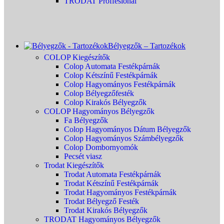
TRODAT Proffesional
Bélyegzők – Tartozékok
COLOP Kiegészítők
Colop Automata Festékpárnák
Colop Kétszínű Festékpárnák
Colop Hagyományos Festékpárnák
Colop Bélyegzőfesték
Colop Kirakós Bélyegzők
COLOP Hagyományos Bélyegzők
Fa Bélyegzők
Colop Hagyományos Dátum Bélyegzők
Colop Hagyományos Számbélyegzők
Colop Dombornyomók
Pecsét viasz
Trodat Kiegészítők
Trodat Automata Festékpárnák
Trodat Kétszínű Festékpárnák
Trodat Hagyományos Festékpárnák
Trodat Bélyegző Festék
Trodat Kirakós Bélyegzők
TRODAT Hagyományos Bélyegzők