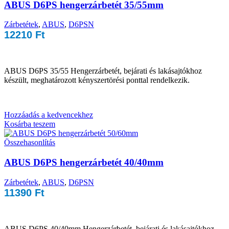
ABUS D6PS hengerzárbetét 35/55mm
Zárbetétek
,
ABUS
,
D6PSN
12210
Ft
ABUS D6PS 35/55 Hengerzárbetét, bejárati és lakásajtókhoz
készült, meghatározott kényszertörési ponttal rendelkezik.
Hozzáadás a kedvencekhez
Kosárba teszem
Összehasonlítás
ABUS D6PS hengerzárbetét 40/40mm
Zárbetétek
,
ABUS
,
D6PSN
11390
Ft
ABUS D6PS 40/40mm Hengerzárbetét, bejárati és lakásajtókhoz