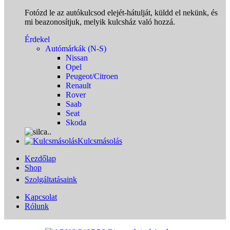
Fotózd le az autókulcsod elejét-hátulját, küldd el nekünk, és
mi beazonosítjuk, melyik kulcsház való hozzá.
Érdekel
Autómárkák (N-S)
Nissan
Opel
Peugeot/Citroen
Renault
Rover
Saab
Seat
Skoda
Kulcsmásolás
Kezdőlap
Shop
Szolgáltatásaink
Kapcsolat
Rólunk