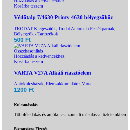
Hozzáadás a kedvencekhez
Kosárba teszem
Védőtalp 7/4630 Printy 4630 bélyegzőhöz
TRODAT Kiegészítők
,
Trodat Automata Festékpárnák
,
Bélyegzők - Tartozékok
500
Ft
Összehasonlítás
Hozzáadás a kedvencekhez
Kosárba teszem
VARTA V27A Alkáli riasztóelem
Autókulcsházak
,
Elem-akkumulátor
,
Varta
1200
Ft
Kulcsmásolás
Többféle lakás és autókulcs azonnali másolással üzleteinkben
Biztonságos Fizetés