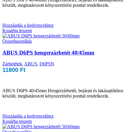
készült, meghatározott kényszertörési ponttal rendelkezik.
Hozzáadás a kedvencekhez
Kosárba teszem
Összehasonlítás
ABUS D6PS hengerzárbetét 40/45mm
Zárbetétek
,
ABUS
,
D6PSN
11800
Ft
ABUS D6PS 40/45mm Hengerzárbetét, bejárati és lakásajtókhoz
készült, meghatározott kényszertörési ponttal rendelkezik.
Hozzáadás a kedvencekhez
Kosárba teszem
Összehasonlítás