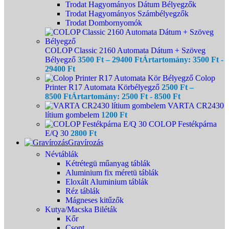
Trodat Hagyományos Dátum Bélyegzők
Trodat Hagyományos Számbélyegzők
Trodat Dombornyomók
COLOP Classic 2160 Automata Dátum + Szöveg
Bélyegző
3500
Ft
–
29400
Ft
Ártartomány: 3500 Ft -
29400 Ft
Colop
Printer R17 Automata Körbélyegző
2500
Ft
–
8500
Ft
Ártartomány: 2500 Ft - 8500 Ft
VARTA CR2430
lítium gombelem
1200
Ft
COLOP Festékpárna
E/Q 30
2800
Ft
Gravírozás
Névtáblák
Kétrétegü műanyag táblák
Aluminium fix méretü táblák
Eloxált Aluminium táblák
Réz táblák
Mágneses kitűzők
Kutya/Macska Biléták
Kőr
Csont