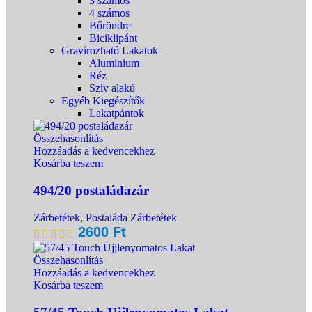
3 számos
4 számos
Bőröndre
Biciklipánt
Gravírozható Lakatok
Alumínium
Réz
Szív alakú
Egyéb Kiegészítők
Lakatpántok
Összehasonlítás
Hozzáadás a kedvencekhez
Kosárba teszem
494/20 postaládazár
Zárbetétek
,
Postaláda Zárbetétek
2600
Ft
Összehasonlítás
Hozzáadás a kedvencekhez
Kosárba teszem