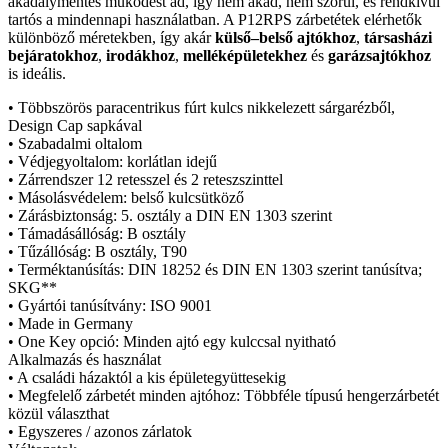
akadálymentes működést ad, így nem akad, nem szorul, és rendkívül
tartós a mindennapi használatban. A P12RPS zárbetétek elérhetők
különböző méretekben, így akár
külső–belső ajtókhoz
,
társasházi
bejáratokhoz
,
irodákhoz
,
melléképületekhez
és
garázsajtókhoz
is ideális.
• Többszörös paracentrikus fúrt kulcs nikkelezett sárgarézből,
Design Cap sapkával
• Szabadalmi oltalom
• Védjegyoltalom: korlátlan idejű
• Zárrendszer 12 retesszel és 2 reteszszinttel
• Másolásvédelem: belső kulcsütköző
• Zárásbiztonság: 5. osztály a DIN EN 1303 szerint
• Támadásállóság: B osztály
• Tűzállóság: B osztály, T90
• Terméktanúsítás: DIN 18252 és DIN EN 1303 szerint tanúsítva;
SKG**
• Gyártói tanúsítvány: ISO 9001
• Made in Germany
• One Key opció: Minden ajtó egy kulccsal nyitható
Alkalmazás és használat
• A családi házaktól a kis épületegyüttesekig
• Megfelelő zárbetét minden ajtóhoz: Többféle típusú hengerzárbetét
közül választhat
• Egyszeres / azonos zárlatok