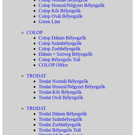
Colop Hosszú/Négyzet Bélyegzők
Colop Kőr Bélyegzők
Colop Ovál Bélyegzők
Green Line
COLOP
Colop Dátum Bélyegzők
Colop Számbélyegzők
Colop Zsebbélyegzők
Dátum + Szöveg Bélyegzők
Colop Bélyegzős Toll
COLOP Office
TRODAT
Trodat Normál Bélyegzők
Trodat Hosszú/Négyzet Bélyegzők
Trodat-Kőr Bélyegzők
Trodat Ovál Bélyegzők
TRODAT
Trodat Dátum Bélyegzők
Trodat Számbélyegzők
Trodat Zsebbélyegzők
Trodat Bélyegzős Toll