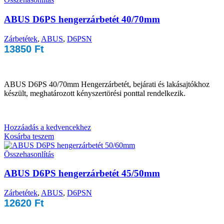
ABUS D6PS hengerzárbetét 40/70mm
Zárbetétek
,
ABUS
,
D6PSN
13850
Ft
ABUS D6PS 40/70mm Hengerzárbetét, bejárati és lakásajtókhoz
készült, meghatározott kényszertörési ponttal rendelkezik.
Hozzáadás a kedvencekhez
Kosárba teszem
Összehasonlítás
ABUS D6PS hengerzárbetét 45/50mm
Zárbetétek
,
ABUS
,
D6PSN
12620
Ft