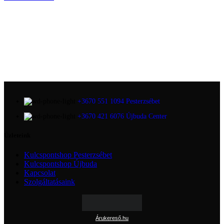
+3670 551 1094 Pesterzsébet
+3670 421 6076 Újbuda Center
Üzleteink
Kulcspontshop Pesterzsébet
Kulcspontshop Újbuda
Kapcsolat
Szolgáltatásaink
Árukereső.hu