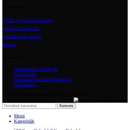
Hasznos oldalak
GYIK – Gyakori kérdések
Fizetési információk
Szállítási információk
Rólunk
Hasznos linkek
Adatvédelmi szabályzat
Visszatérítés
Általános Szerződési Feltételek
Oldaltérkép
© 2026
Kulcspontshop
. Minden jog fenntartva.
Keresés
Menü
Kategóriák