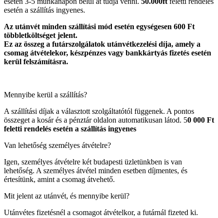
esetén 3-5 munkanapon belül át tudja venni.
50.000ft
feletti rendelés
esetén a szállítás ingyenes.
Az utánvét minden szállítási mód esetén egységesen 600 Ft
többletköltséget jelent.
Ez az összeg a futárszolgálatok utánvétkezelési díja, amely a
csomag átvételekor, készpénzes vagy bankkártyás fizetés esetén
kerül felszámításra.
Mennyibe kerül a szállítás?
A szállítási díjak a választott szolgáltatótól függenek. A pontos
összeget a kosár és a pénztár oldalon automatikusan látod. 5
0 000 Ft
feletti rendelés esetén a szállítás ingyenes
Van lehetőség személyes átvételre?
Igen, személyes átvételre két budapesti üzletünkben is van
lehetőség. A személyes átvétel minden esetben díjmentes, és
értesítünk, amint a csomag átvehető.
Mit jelent az utánvét, és mennyibe kerül?
Utánvétes fizetésnél a csomagot átvételkor, a futárnál fizeted ki.