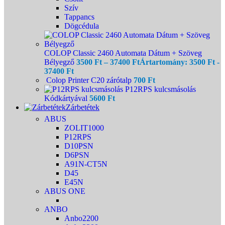
Szív
Tappancs
Dögcédula
COLOP Classic 2460 Automata Dátum + Szöveg
Bélyegző
3500
Ft
–
37400
Ft
Ártartomány: 3500 Ft -
37400 Ft
Colop Printer C20 zárótalp
700
Ft
P12RPS kulcsmásolás
Kódkártyával
5600
Ft
Zárbetétek
ABUS
ZOLIT1000
P12RPS
D10PSN
D6PSN
A91N-CT5N
D45
E45N
ABUS ONE
ANBO
Anbo2200