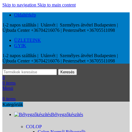
Skip to navigation
Skip to main content
Oldaltérkép
1-2 napos szállítás | Utánvét | Személyes átvétel Budapesten |
Újbuda Center +36704216076 | Pesterzsébet +36705511098
ÜZLETEINK
GYIK
1-2 napos szállítás | Utánvét | Személyes átvétel Budapesten |
Újbuda Center +36704216076 | Pesterzsébet +36705511098
Keresés
0
0
items
Menü
0
items
Kategóriák
Bélyegzőkészítés
COLOP
Colop Normál Bélyegzők