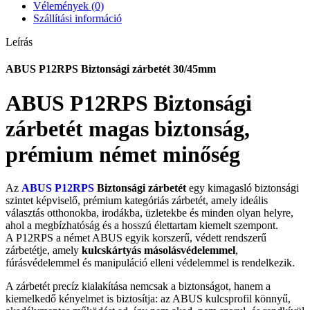
Vélemények (0)
Szállítási információ
Leírás
ABUS P12RPS Biztonsági zárbetét 30/45mm
ABUS P12RPS Biztonsági
zárbetét magas biztonság,
prémium német minőség
Az
ABUS P12RPS
Biztonsági zárbetét
egy kimagasló biztonsági
szintet képviselő, prémium kategóriás zárbetét, amely ideális
választás otthonokba, irodákba, üzletekbe és minden olyan helyre,
ahol a megbízhatóság és a hosszú élettartam kiemelt szempont.
A P12RPS a német ABUS egyik korszerű, védett rendszerű
zárbetétje, amely
kulcskártyás másolásvédelemmel
,
fúrásvédelemmel és manipuláció elleni védelemmel is rendelkezik.
A zárbetét precíz kialakítása nemcsak a biztonságot, hanem a
kiemelkedő kényelmet is biztosítja: az ABUS kulcsprofil könnyű,