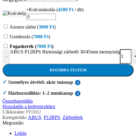
+Kulcsmásolás (
4500
Ft
/ db)
Azonos zárlat (
3000
Ft
)
Gombozás (
7000
Ft
)
Fogaskerék (
7000
Ft
)
ABUS P12RPS Biztonsági zárbetét 30/45mm mennyiség
-
KOSÁRBA TESZEM
✓
Személyes átvétel: akár másnap
i
✓
Házhozszállítás: 1–2 munkanap
i
Összehasonlítás
Hozzáadás a kedvencekhez
Cikkszám:
PF0882
Kategóriák:
ABUS
,
P12RPS
,
Zárbetétek
Megosztás:
Leírás