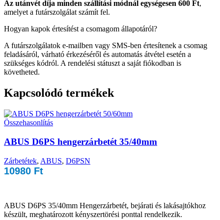
Az utánvét díja minden szállítási módnál egységesen 600 Ft
,
amelyet a futárszolgálat számít fel.
Hogyan kapok értesítést a csomagom állapotáról?
A futárszolgálatok e-mailben vagy SMS-ben értesítenek a csomag
feladásáról, várható érkezéséről és automatás átvétel esetén a
szükséges kódról. A rendelési státuszt a saját fiókodban is
követheted.
Kapcsolódó termékek
Összehasonlítás
ABUS D6PS hengerzárbetét 35/40mm
Zárbetétek
,
ABUS
,
D6PSN
10980
Ft
ABUS D6PS 35/40mm Hengerzárbetét, bejárati és lakásajtókhoz
készült, meghatározott kényszertörési ponttal rendelkezik.