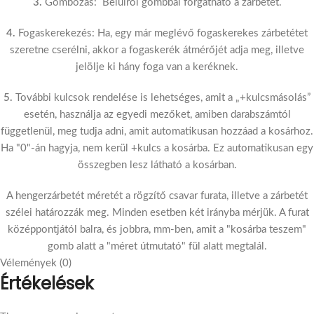
3.
Gombozás: Belülről gombbal forgatható a zárbetét.
4.
Fogaskerekezés: Ha, egy már meglévő fogaskerekes zárbetétet
szeretne cserélni, akkor a fogaskerék átmérőjét adja meg, illetve
jelölje ki hány foga van a keréknek.
5.
További kulcsok rendelése is lehetséges, amit a „+kulcsmásolás”
esetén, használja az egyedi mezőket, amiben darabszámtól
függetlenül, meg tudja adni, amit automatikusan hozzáad a kosárhoz.
Ha "0"-án hagyja, nem kerül +kulcs a kosárba. Ez automatikusan egy
összegben lesz látható a kosárban.
A hengerzárbetét méretét a rögzítő csavar furata, illetve a zárbetét
szélei határozzák meg. Minden esetben két irányba mérjük. A furat
középpontjától balra, és jobbra, mm-ben, amit a "kosárba teszem"
gomb alatt a "méret útmutató" fül alatt megtalál.
Vélemények (0)
Értékelések