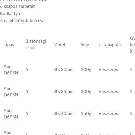
6 csapos zárbetét
Kódkártya
5 darab kódolt kulccsal
Gy
Biztonsági
Típus
Méret
Súly
Csomagolás
ku
szint
(d
Abus
6
30/30mm
300g
Bliszteres
5
D6PSN
Abus
6
30/35mm
300g
Bliszteres
5
D6PSN
Abus
6
30/40mm
350g
Bliszteres
5
D6PSN
Abus