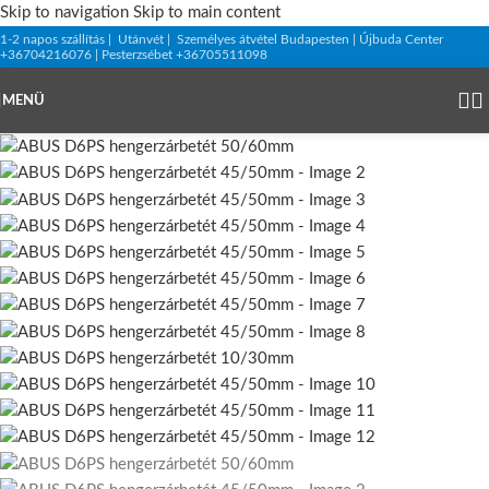
Skip to navigation
Skip to main content
1-2 napos szállítás | Utánvét | Személyes átvétel Budapesten | Újbuda Center
+36704216076 | Pesterzsébet +36705511098
MENÜ