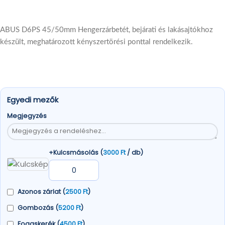
ABUS D6PS 45/50mm Hengerzárbetét, bejárati és lakásajtókhoz
készült, meghatározott kényszertörési ponttal rendelkezik.
Egyedi mezők
Megjegyzés
+Kulcsmásolás (
3000
Ft
/ db)
Azonos zárlat (
2500
Ft
)
Gombozás (
5200
Ft
)
Fogaskerék (
4500
Ft
)