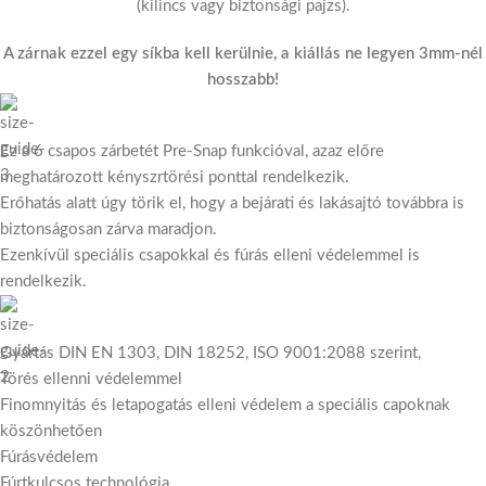
(kilincs vagy biztonsági pajzs).
A zárnak ezzel egy síkba kell kerülnie, a kiállás ne legyen 3mm-nél
hosszabb!
Ez a 6 csapos zárbetét Pre-Snap funkcióval, azaz előre
meghatározott kényszrtörési ponttal rendelkezik.
Erőhatás alatt úgy törik el, hogy a bejárati és lakásajtó továbbra is
biztonságosan zárva maradjon.
Ezenkívül speciális csapokkal és fúrás elleni védelemmel is
rendelkezik.
Gyártás DIN EN 1303, DIN 18252, ISO 9001:2088 szerint,
Törés ellenni védelemmel
Finomnyitás és letapogatás elleni védelem a speciális capoknak
köszönhetően
Fúrásvédelem
Fúrtkulcsos technológia