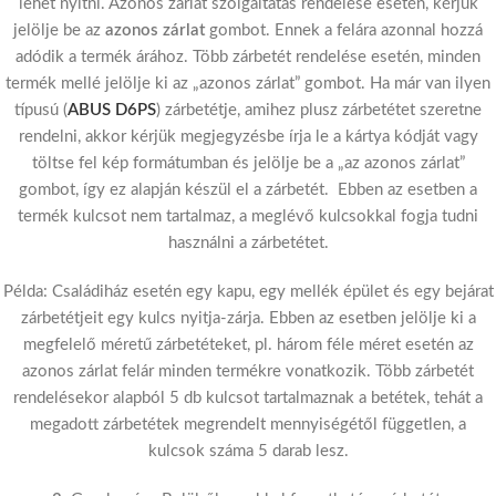
lehet nyitni. Azonos zárlat szolgáltatás rendelése esetén, kérjük
jelölje be az
azonos zárlat
gombot. Ennek a felára azonnal hozzá
adódik a termék árához. Több zárbetét rendelése esetén, minden
termék mellé jelölje ki az „azonos zárlat” gombot. Ha már van ilyen
típusú (
ABUS D6PS
) zárbetétje, amihez plusz zárbetétet szeretne
rendelni, akkor kérjük megjegyzésbe írja le a kártya kódját vagy
töltse fel kép formátumban és jelölje be a „az azonos zárlat”
gombot, így ez alapján készül el a zárbetét. Ebben az esetben a
termék kulcsot nem tartalmaz, a meglévő kulcsokkal fogja tudni
használni a zárbetétet.
Példa: Családiház esetén egy kapu, egy mellék épület és egy bejárat
zárbetétjeit egy kulcs nyitja-zárja. Ebben az esetben jelölje ki a
megfelelő méretű zárbetéteket, pl. három féle méret esetén az
azonos zárlat felár minden termékre vonatkozik. Több zárbetét
rendelésekor alapból 5 db kulcsot tartalmaznak a betétek, tehát a
megadott zárbetétek megrendelt mennyiségétől független, a
kulcsok száma 5 darab lesz.