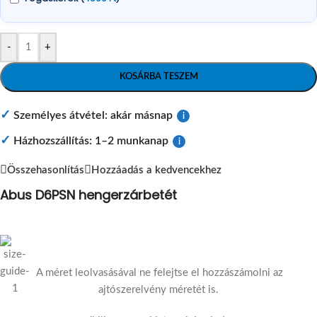
-
+
KOSÁRBA TESZEM
✓
Személyes átvétel: akár másnap
i
✓
Házhozszállítás: 1–2 munkanap
i
Összehasonlítás
Hozzáadás a kedvencekhez
Abus D6PSN hengerzárbetét
A méret leolvasásával ne felejtse el hozzászámolni az
ajtószerelvény méretét is.