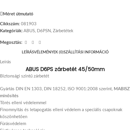
Méret útmutató
Cikkszám:
081903
Kategóriák:
ABUS
,
D6PSN
,
Zárbetétek
Megosztás:
LEÍRÁS
VÉLEMÉNYEK (0)
SZÁLLÍTÁSI INFORMÁCIÓ
Leírás
ABUS D6PS zárbetét 45/50mm
Biztonsági szintű zárbetét
Gyártás DIN EN 1303, DIN 18252, ISO 9001:2008 szerint,
MABISZ
minősítés
Törés elleni védelemmel
Finomnyitás és letapogatás elleni védelem a speciális csapoknak
köszönhetően
Fúrásvédelem