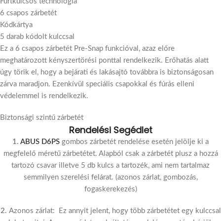
Fúrtkulcsos technológia
6 csapos zárbetét
Kódkártya
5 darab kódolt kulccsal
Ez a 6 csapos zárbetét Pre-Snap funkcióval, azaz előre
meghatározott kényszertörési ponttal rendelkezik. Erőhatás alatt
úgy törik el, hogy a bejárati és lakásajtó továbbra is biztonságosan
zárva maradjon. Ezenkívül speciális csapokkal és fúrás elleni
védelemmel is rendelkezik.
Biztonsági szintű zárbetét
Rendelési Segédlet
1.
ABUS D6PS
gombos zárbetét rendelése esetén jelölje ki a
megfelelő méretű zárbetétet. Alapból csak a zárbetét plusz a hozzá
tartozó csavar illetve 5 db kulcs a tartozék, ami nem tartalmaz
semmilyen szerelési felárat. (azonos zárlat, gombozás,
fogaskerekezés)
2.
Azonos zárlat: Ez annyit jelent, hogy több zárbetétet egy kulccsal