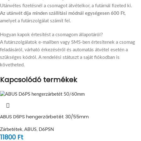
Utánvétes fizetésnél a csomagot átvételkor, a futárnál fizeted ki.
Az utánvét díja minden szállítási módnál egységesen 600 Ft
,
amelyet a futárszolgálat számít fel.
Hogyan kapok értesítést a csomagom állapotáról?
A futárszolgálatok e-mailben vagy SMS-ben értesítenek a csomag
feladásáról, várható érkezéséről és automatás átvétel esetén a
szükséges kódról. A rendelési státuszt a saját fiókodban is
követheted.
Kapcsolódó termékek
ABUS D6PS hengerzárbetét 30/55mm
Zárbetétek
,
ABUS
,
D6PSN
11800
Ft