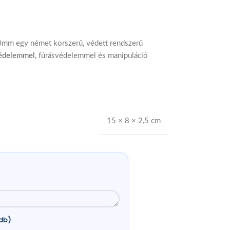
mm egy német korszerű, védett rendszerű
védelemmel
, fúrásvédelemmel és manipuláció
15 × 8 × 2,5 cm
db)