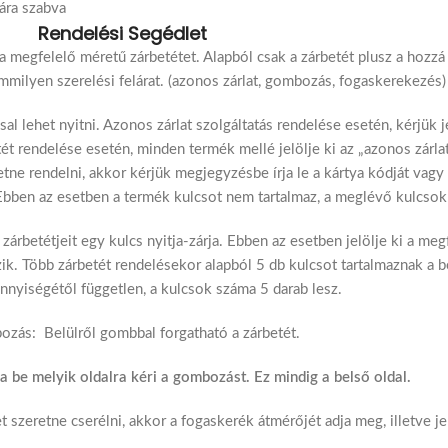
ára szabva
Rendelési Segédlet
 a megfelelő méretű zárbetétet. Alapból csak a zárbetét plusz a hozzá 
mmilyen szerelési felárat. (azonos zárlat, gombozás, fogaskerekezés)
al lehet nyitni. Azonos zárlat szolgáltatás rendelése esetén, kérjük j
ét rendelése esetén, minden termék mellé jelölje ki az „azonos zárla
retne rendelni, akkor kérjük megjegyzésbe írja le a kártya kódját vagy
 Ebben az esetben a termék kulcsot nem tartalmaz, a meglévő kulcsokka
zárbetétjeit egy kulcs nyitja-zárja. Ebben az esetben jelölje ki a me
ik. Több zárbetét rendelésekor alapból 5 db kulcsot tartalmaznak a b
nyiségétől független, a kulcsok száma 5 darab lesz.
zás: Belülről gombbal forgatható a zárbetét.
a be melyik oldalra kéri a gombozást. Ez mindig a belső oldal.
zeretne cserélni, akkor a fogaskerék átmérőjét adja meg, illetve je