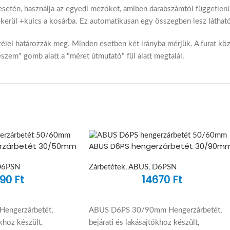
esetén, használja az egyedi mezőket, amiben darabszámtól függetlenü
kerül +kulcs a kosárba. Ez automatikusan egy összegben lesz látható
 szélei határozzák meg. Minden esetben két irányba mérjük. A furat kö
eszem" gomb alatt a "méret útmutató" fül alatt megtalál.
rzárbetét 30/50mm
ABUS D6PS hengerzárbetét 30/90m
D6PSN
Zárbetétek
,
ABUS
,
D6PSN
390
Ft
14670
Ft
engerzárbetét,
ABUS D6PS 30/90mm Hengerzárbetét,
ókhoz készült,
bejárati és lakásajtókhoz készült,