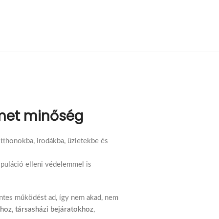
émet minőség
otthonokba, irodákba, üzletekbe és
puláció elleni védelemmel is
entes működést ad, így nem akad, nem
khoz
,
társasházi bejáratokhoz
,