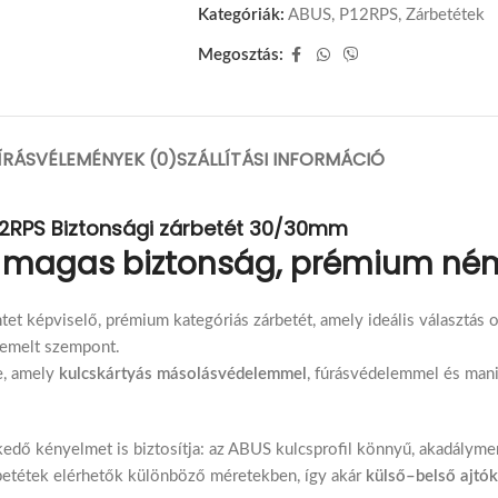
Kategóriák:
ABUS
,
P12RPS
,
Zárbetétek
Megosztás:
ÍRÁS
VÉLEMÉNYEK (0)
SZÁLLÍTÁSI INFORMÁCIÓ
2RPS Biztonsági zárbetét 30/30mm
ét magas biztonság, prémium n
tet képviselő, prémium kategóriás zárbetét, amely ideális választás 
iemelt szempont.
e, amely
kulcskártyás másolásvédelemmel
, fúrásvédelemmel és mani
lkedő kényelmet is biztosítja: az ABUS kulcsprofil könnyű, akadálym
rbetétek elérhetők különböző méretekben, így akár
külső–belső ajtó