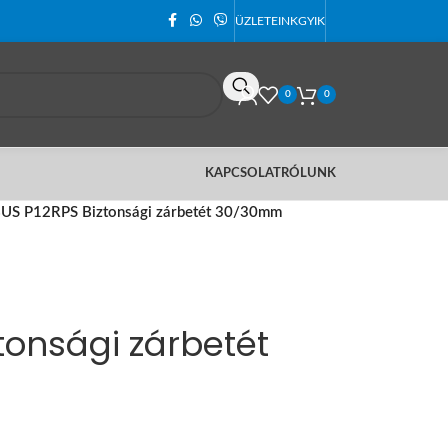
ÜZLETEINK
GYIK
0
0
KAPCSOLAT
RÓLUNK
US P12RPS Biztonsági zárbetét 30/30mm
tonsági zárbetét