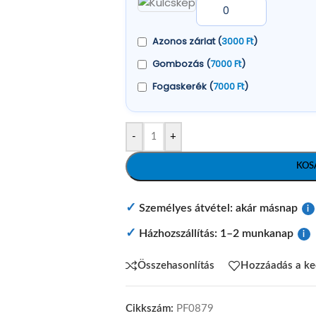
Azonos zárlat (
3000
Ft
)
Gombozás (
7000
Ft
)
Fogaskerék (
7000
Ft
)
-
+
KOS
✓
Személyes átvétel: akár másnap
i
✓
Házhozszállítás: 1–2 munkanap
i
Összehasonlítás
Hozzáadás a k
Cikkszám:
PF0879