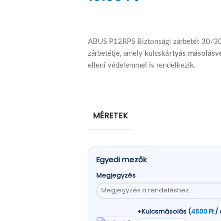
ABUS P12RPS Biztonsági zárbetét 30/30
zárbetétje, amely
kulcskártyás másolás
elleni védelemmel is rendelkezik.
MÉRETEK
Egyedi mezők
Megjegyzés
+Kulcsmásolás (
4500
Ft
/ 