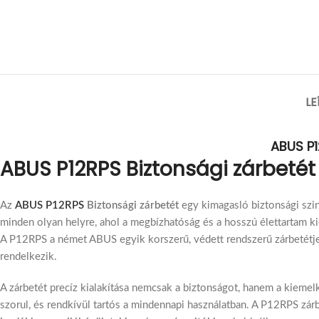
LE
ABUS P1
ABUS P12RPS Biztonsági zárbet
Az
ABUS P12RPS
Biztonsági zárbetét
egy kimagasló biztonsági szin
minden olyan helyre, ahol a megbízhatóság és a hosszú élettartam k
A P12RPS a német ABUS egyik korszerű, védett rendszerű zárbetétj
rendelkezik.
A zárbetét precíz kialakítása nemcsak a biztonságot, hanem a kieme
szorul, és rendkívül tartós a mindennapi használatban. A P12RPS zá