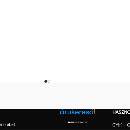
zertörési ponttal
meghatározott kényszertörési ponttal
rendelkezik.
HASZNO
Árukereső.hu
erzsébet
GYIK – G