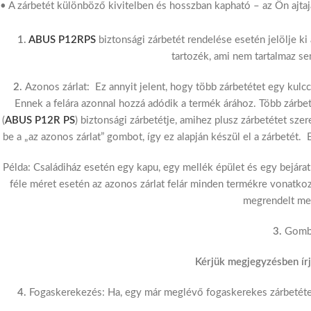
• A zárbetét különböző kivitelben és hosszban kapható – az Ön ajtaj
1.
ABUS P12RPS
biztonsági zárbetét rendelése esetén jelölje ki
tartozék, ami nem tartalmaz se
2.
Azonos zárlat: Ez annyit jelent, hogy több zárbetétet egy kulccs
Ennek a felára azonnal hozzá adódik a termék árához. Több zárbet
(
ABUS P12R PS
) biztonsági zárbetétje, amihez plusz zárbetétet sze
be a „az azonos zárlat” gombot, így ez alapján készül el a zárbetét.
Példa: Családiház esetén egy kapu, egy mellék épület és egy bejárat 
féle méret esetén az azonos zárlat felár minden termékre vonatkoz
megrendelt men
3.
Gombo
Kérjük megjegyzésben írj
4.
Fogaskerekezés: Ha, egy már meglévő fogaskerekes zárbetétet s