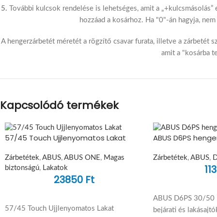
5.
További kulcsok rendelése is lehetséges, amit a „+kulcsmásolás” 
hozzáad a kosárhoz. Ha "0"-án hagyja, nem 
A hengerzárbetét méretét a rögzítő csavar furata, illetve a zárbetét
amit a "kosárba t
Kapcsolódó termékek
57/45 Touch Ujjlenyomatos Lakat
ABUS D6PS henge
Zárbetétek
,
ABUS
,
ABUS ONE
,
Magas
Zárbetétek
,
ABUS
,
11
biztonságú
,
Lakatok
23850
Ft
ABUS D6PS 30/50 H
57/45 Touch Ujjlenyomatos Lakat
bejárati és lakásajt