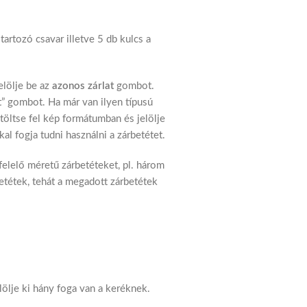
tartozó csavar illetve 5 db kulcs a
elölje be az
azonos zárlat
gombot.
t” gombot. Ha már van ilyen típusú
 töltse fel kép formátumban és jelölje
l fogja tudni használni a zárbetétet.
gfelelő méretű zárbetéteket, pl. három
etétek, tehát a megadott zárbetétek
lölje ki hány foga van a keréknek.