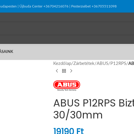
el Budapesten | Újbuda Center +36704216076 | Pesterzsébet +36705511098
ÁSAINK
Kezdőlap
/
Zárbetétek
/
ABUS
/
P12RPS
/
AB
ABUS P12RPS Biz
30/30mm
19190
Ft