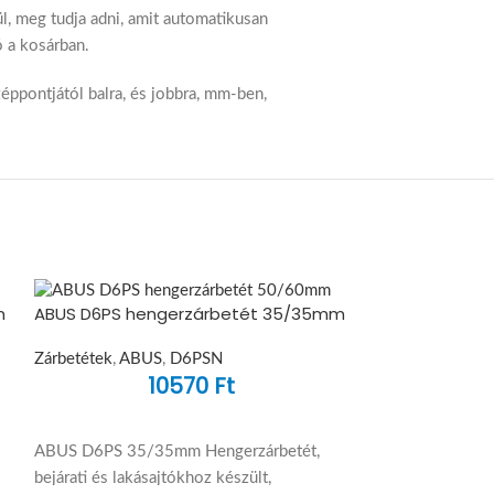
l, meg tudja adni, amit automatikusan
 a kosárban.
zéppontjától balra, és jobbra, mm-ben,
m
ABUS D6PS hengerzárbetét 35/35mm
Zárbetétek
,
ABUS
,
D6PSN
10570
Ft
ABUS D6PS 35/35mm Hengerzárbetét,
bejárati és lakásajtókhoz készült,