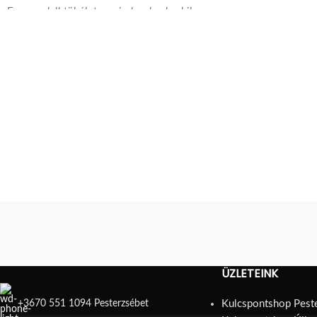
meghatározott kénys
Ez a modell tökéletes mindazoknak, akik
rendelkezik.
szeretik a modern technológiát és a
biztonságot.
Az ABUS minőségének köszönhetően a
Touch 57/45 hosszú élettartamú,
megbízható és stabil működésű.
ÜZLETEINK
+3670 551 1094 Pesterzsébet
Kulcspontshop Pest