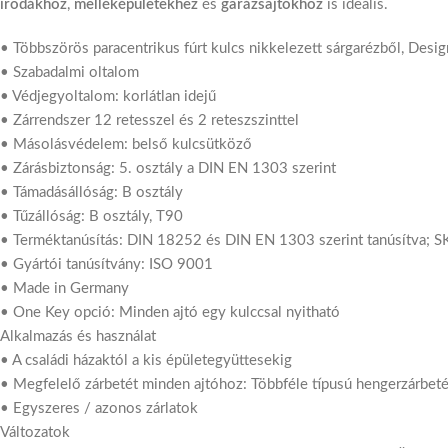
irodákhoz
,
melléképületekhez
és
garázsajtókhoz
is ideális.
• Többszörös paracentrikus fúrt kulcs nikkelezett sárgarézből, Desi
• Szabadalmi oltalom
• Védjegyoltalom: korlátlan idejű
• Zárrendszer 12 retesszel és 2 reteszszinttel
• Másolásvédelem: belső kulcsütköző
• Zárásbiztonság: 5. osztály a DIN EN 1303 szerint
• Támadásállóság: B osztály
• Tűzállóság: B osztály, T90
• Terméktanúsítás: DIN 18252 és DIN EN 1303 szerint tanúsítva; S
• Gyártói tanúsítvány: ISO 9001
• Made in Germany
• One Key opció: Minden ajtó egy kulccsal nyitható
Alkalmazás és használat
• A családi házaktól a kis épületegyüttesekig
• Megfelelő zárbetét minden ajtóhoz: Többféle típusú hengerzárbeté
• Egyszeres / azonos zárlatok
Változatok