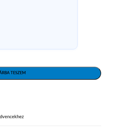
ÁRBA TESZEM
edvencekhez