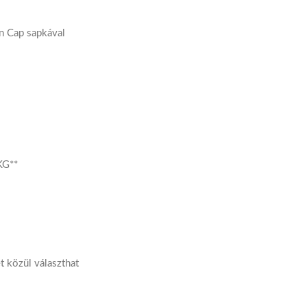
gn Cap sapkával
KG**
t közül választhat