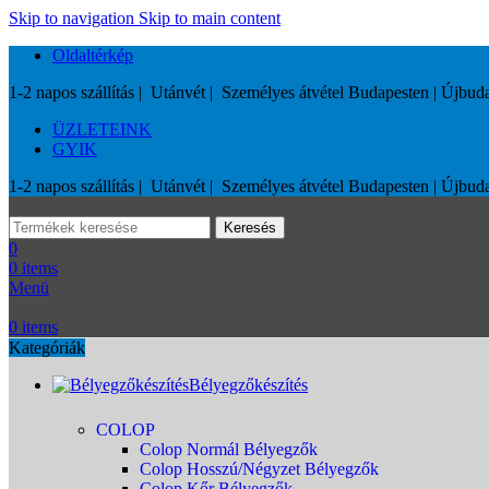
Skip to navigation
Skip to main content
Oldaltérkép
1-2 napos szállítás | Utánvét | Személyes átvétel Budapesten | Újb
ÜZLETEINK
GYIK
1-2 napos szállítás | Utánvét | Személyes átvétel Budapesten | Újb
Keresés
0
0
items
Menü
0
items
Kategóriák
Bélyegzőkészítés
COLOP
Colop Normál Bélyegzők
Colop Hosszú/Négyzet Bélyegzők
Colop Kőr Bélyegzők