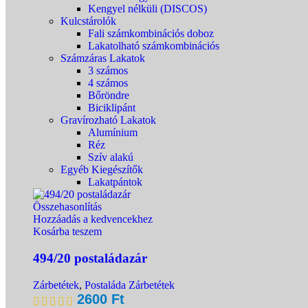
Kengyel nélküli (DISCOS)
Kulcstárolók
Fali számkombinációs doboz
Lakatolható számkombinációs
Számzáras Lakatok
3 számos
4 számos
Bőröndre
Biciklipánt
Gravírozható Lakatok
Alumínium
Réz
Szív alakú
Egyéb Kiegészítők
Lakatpántok
Összehasonlítás
Hozzáadás a kedvencekhez
Kosárba teszem
494/20 postaládazár
Zárbetétek
,
Postaláda Zárbetétek
2600
Ft