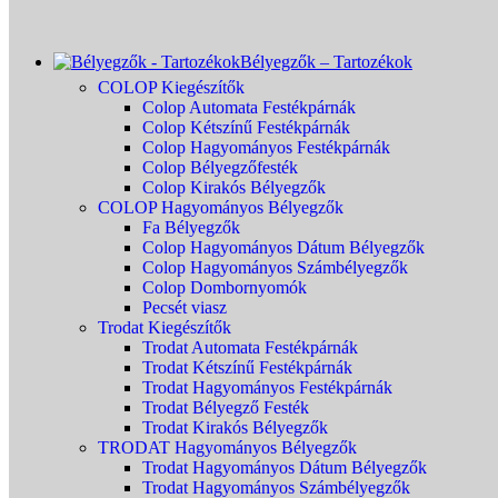
Bélyegzők – Tartozékok
COLOP Kiegészítők
Colop Automata Festékpárnák
Colop Kétszínű Festékpárnák
Colop Hagyományos Festékpárnák
Colop Bélyegzőfesték
Colop Kirakós Bélyegzők
COLOP Hagyományos Bélyegzők
Fa Bélyegzők
Colop Hagyományos Dátum Bélyegzők
Colop Hagyományos Számbélyegzők
Colop Dombornyomók
Pecsét viasz
Trodat Kiegészítők
Trodat Automata Festékpárnák
Trodat Kétszínű Festékpárnák
Trodat Hagyományos Festékpárnák
Trodat Bélyegző Festék
Trodat Kirakós Bélyegzők
TRODAT Hagyományos Bélyegzők
Trodat Hagyományos Dátum Bélyegzők
Trodat Hagyományos Számbélyegzők