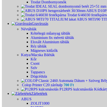
Trodat Dombornyomók
ABUS D10PS 
Trodat 6/46030 festékpár
ABUS 98TI/90 TI
Gravírozás
Névtáblák
Kétrétegü műanyag táblák
Aluminium fix méretü táblák
Eloxált Aluminium táblák
Réz táblák
Mágneses kitűzők
Kutya/Macska Biléták
Kőr
Csont
Szív
Tappancs
Dögcédula
Colop Printer C20 zárótalp
700
Ft
P12RPS kulcsmásolás Kódkárt
Zárbetétek
ABUS
ZOLIT1000