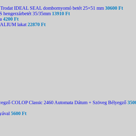
Trodat IDEAL SEAL dombornyomó betét 25×51 mm
30600
Ft
hengerzárbetét 35/35mm
13910
Ft
na
4200
Ft
TALIUM lakat
22870
Ft
COLOP Classic 2460 Automata Dátum + Szöveg Bélyegző
350
yával
5600
Ft