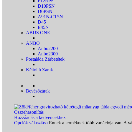
P12RPS
D10PSN
D6PSN
A91N-CT5N
D45
E45N
ABUS ONE
ANBO
Anbo2200
Anbo2300
Postaláda Zárbetétek
Kéttollú Zárak
Bevésőzárak
Összehasonlítás
Hozzáadás a kedvencekhez
Opciók választása
Ennek a terméknek több variációja van. A vá