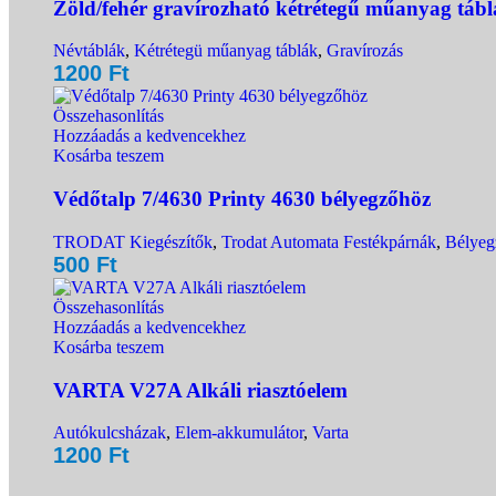
Zöld/fehér gravírozható kétrétegű műanyag tábla
Névtáblák
,
Kétrétegü műanyag táblák
,
Gravírozás
1200
Ft
Összehasonlítás
Hozzáadás a kedvencekhez
Kosárba teszem
Védőtalp 7/4630 Printy 4630 bélyegzőhöz
TRODAT Kiegészítők
,
Trodat Automata Festékpárnák
,
Bélyeg
500
Ft
Összehasonlítás
Hozzáadás a kedvencekhez
Kosárba teszem
VARTA V27A Alkáli riasztóelem
Autókulcsházak
,
Elem-akkumulátor
,
Varta
1200
Ft