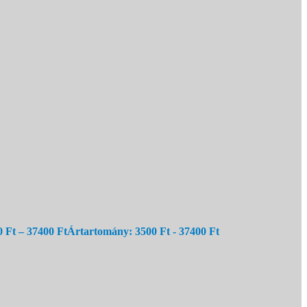
0
Ft
–
37400
Ft
Ártartomány: 3500 Ft - 37400 Ft