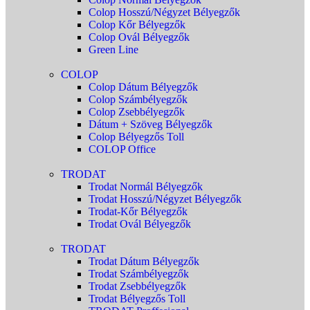
Colop Hosszú/Négyzet Bélyegzők
Colop Kőr Bélyegzők
Colop Ovál Bélyegzők
Green Line
COLOP
Colop Dátum Bélyegzők
Colop Számbélyegzők
Colop Zsebbélyegzők
Dátum + Szöveg Bélyegzők
Colop Bélyegzős Toll
COLOP Office
TRODAT
Trodat Normál Bélyegzők
Trodat Hosszú/Négyzet Bélyegzők
Trodat-Kőr Bélyegzők
Trodat Ovál Bélyegzők
TRODAT
Trodat Dátum Bélyegzők
Trodat Számbélyegzők
Trodat Zsebbélyegzők
Trodat Bélyegzős Toll