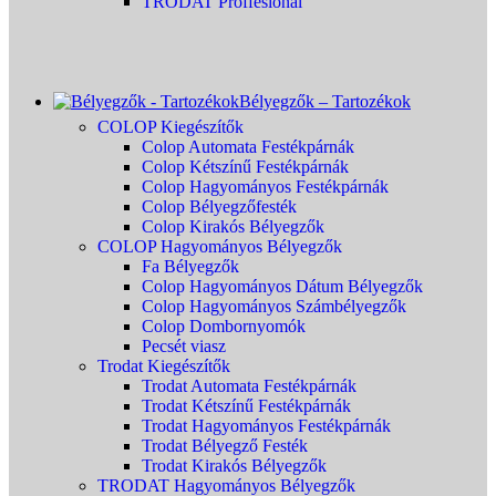
TRODAT Proffesional
Bélyegzők – Tartozékok
COLOP Kiegészítők
Colop Automata Festékpárnák
Colop Kétszínű Festékpárnák
Colop Hagyományos Festékpárnák
Colop Bélyegzőfesték
Colop Kirakós Bélyegzők
COLOP Hagyományos Bélyegzők
Fa Bélyegzők
Colop Hagyományos Dátum Bélyegzők
Colop Hagyományos Számbélyegzők
Colop Dombornyomók
Pecsét viasz
Trodat Kiegészítők
Trodat Automata Festékpárnák
Trodat Kétszínű Festékpárnák
Trodat Hagyományos Festékpárnák
Trodat Bélyegző Festék
Trodat Kirakós Bélyegzők
TRODAT Hagyományos Bélyegzők