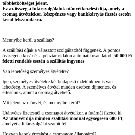
többletköltséget jelent.
Ez az összeg a futárszolgálatok utánvétkezelési díja, amely a
csomag átvételekor, készpénzes vagy bankkártyás fizetés esetén
kerül felszámításra.
Mennyibe kerül a szállítás?
A szállítási díjak a választott szolgáltatótól függenek. A pontos
összeget a kosár és a pénztár oldalon automatikusan látod. 5
0 000 Ft
feletti rendelés esetén a szállítás ingyenes
Van lehetőség személyes átvételre?
Igen, személyes átvételre két budapesti üzletünkben is van
lehetőség. A személyes átvétel minden esetben díjmentes, és
értesítünk, amint a csomag átvehető.
Mit jelent az utánvét, és mennyibe kerül?
Utánvétes fizetésnél a csomagot átvételkor, a futárnál fizeted ki.
Az utánvét díja minden szállítási módnál egységesen 600 Ft
,
amelyet a futárszolgálat számít fel.
Hogyan kapok értesítést a csomagom állapotáról?