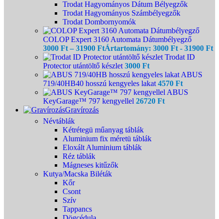
Trodat Hagyományos Dátum Bélyegzők
Trodat Hagyományos Számbélyegzők
Trodat Dombornyomók
COLOP Expert 3160 Automata Dátumbélyegző
3000
Ft
–
31900
Ft
Ártartomány: 3000 Ft - 31900 Ft
Trodat ID
Protector utántöltő készlet
3000
Ft
ABUS
719/40HB40 hosszú kengyeles lakat
4570
Ft
ABUS
KeyGarage™ 797 kengyellel
26720
Ft
Gravírozás
Névtáblák
Kétrétegü műanyag táblák
Aluminium fix méretü táblák
Eloxált Aluminium táblák
Réz táblák
Mágneses kitűzők
Kutya/Macska Biléták
Kőr
Csont
Szív
Tappancs
Dögcédula