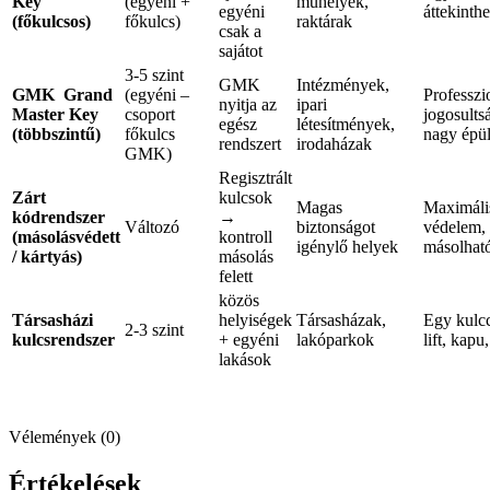
Key
(egyéni +
műhelyek,
egyéni
áttekinthe
(főkulcsos)
főkulcs)
raktárak
csak a
sajátot
3-5 szint
GMK
Intézmények,
GMK Grand
(egyéni –
Professzi
nyitja az
ipari
Master Key
csoport
jogosults
egész
létesítmények,
(többszintű)
főkulcs
nagy épül
rendszert
irodaházak
GMK)
Regisztrált
Zárt
kulcsok
Magas
Maximáli
kódrendszer
→
Változó
biztonságot
védelem,
(másolásvédett
kontroll
igénylő helyek
másolhat
/ kártyás)
másolás
felett
közös
Társasházi
helyiségek
Társasházak,
Egy kulcc
2-3 szint
kulcsrendszer
+ egyéni
lakóparkok
lift, kapu
lakások
Vélemények (0)
Értékelések