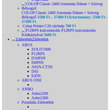
COLOP Classic 2460 Automata Dátum + Szöveg
Bélyegző
3500
Ft
–
37400
Ft
Ártartomány: 3500 Ft -
37400 Ft
Colop Printer C20 zárótalp
700
Ft
P12RPS kulcsmásolás
Kódkártyával
5600
Ft
Zárbetétek
ABUS
ZOLIT1000
P12RPS
D10PSN
D6PSN
A91N-CT5N
D45
E45N
ABUS ONE
ANBO
Anbo2200
Anbo2300
Postaláda Zárbetétek