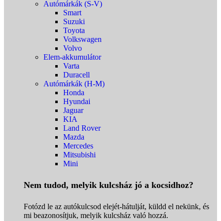
Autómárkák (S-V)
Smart
Suzuki
Toyota
Volkswagen
Volvo
Elem-akkumulátor
Varta
Duracell
Autómárkák (H-M)
Honda
Hyundai
Jaguar
KIA
Land Rover
Mazda
Mercedes
Mitsubishi
Mini
Nem tudod, melyik kulcsház jó a kocsidhoz?
Fotózd le az autókulcsod elejét-hátulját, küldd el nekünk, és
mi beazonosítjuk, melyik kulcsház való hozzá.