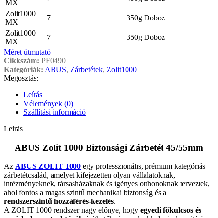
MX
Zolit1000
7
350g
Doboz
MX
Zolit1000
7
350g
Doboz
MX
Méret útmutató
Cikkszám:
PF0490
Kategóriák:
ABUS
,
Zárbetétek
,
Zolit1000
Megosztás:
Leírás
Vélemények (0)
Szállítási információ
Leírás
ABUS Zolit 1000 Biztonsági Zárbetét 45/55mm
Az
ABUS ZOLIT 1000
egy professzionális, prémium kategóriás
zárbetétcsalád, amelyet kifejezetten olyan vállalatoknak,
intézményeknek, társasházaknak és igényes otthonoknak terveztek,
ahol fontos a magas szintű mechanikai biztonság és a
rendszerszintű hozzáférés-kezelés
.
A ZOLIT 1000 rendszer nagy előnye, hogy
egyedi főkulcsos és