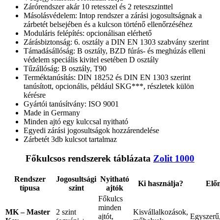
Zárórendszer akár 10 retesszel és 2 reteszszinttel
Másolásvédelem: Intop rendszer a zárási jogosultságnak a
zárbetét belsejében és a kulcson történő ellenőrzéséhez
Moduláris felépítés: opcionálisan elérhető
Zárásbiztonság: 6. osztály a DIN EN 1303 szabvány szerint
Támadásállóság: B osztály, BZD fúrás- és meghúzás elleni
védelem speciális kivitel esetében D osztály
Tűzállóság: B osztály, T90
Terméktanúsítás: DIN 18252 és DIN EN 1303 szerint
tanúsított, opcionális, például SKG***, részletek külön
kérésre
Gyártói tanúsítvány: ISO 9001
Made in Germany
Minden ajtó egy kulccsal nyitható
Egyedi zárási jogosultságok hozzárendelése
Zárbetét 3db kulcsot tartalmaz
Főkulcsos rendszerek táblázata
Zolit 1000
Rendszer
Jogosultsági
Nyitható
Ki használja?
Elő
típusa
szint
ajtók
Főkulcs
minden
MK – Master
2 szint
Kisvállalkozások,
ajtót,
Egyszerű