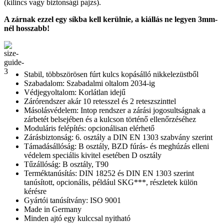
(kilincs vagy biztonsági pajzs).
A zárnak ezzel egy síkba kell kerülnie, a kiállás ne legyen 3mm-
nél hosszabb!
Stabil, többszörösen fúrt kulcs kopásálló nikkelezüstből
Szabadalom: Szabadalmi oltalom 2034-ig
Védjegyoltalom: Korlátlan idejű
Zárórendszer akár 10 retesszel és 2 reteszszinttel
Másolásvédelem: Intop rendszer a zárási jogosultságnak a
zárbetét belsejében és a kulcson történő ellenőrzéséhez
Moduláris felépítés: opcionálisan elérhető
Zárásbiztonság: 6. osztály a DIN EN 1303 szabvány szerint
Támadásállóság: B osztály, BZD fúrás- és meghúzás elleni
védelem speciális kivitel esetében D osztály
Tűzállóság: B osztály, T90
Terméktanúsítás: DIN 18252 és DIN EN 1303 szerint
tanúsított, opcionális, például SKG***, részletek külön
kérésre
Gyártói tanúsítvány: ISO 9001
Made in Germany
Minden ajtó egy kulccsal nyitható