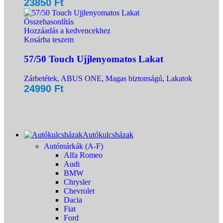
23850
Ft
Összehasonlítás
Hozzáadás a kedvencekhez
Kosárba teszem
57/50 Touch Ujjlenyomatos Lakat
Zárbetétek
,
ABUS ONE
,
Magas biztonságú
,
Lakatok
24990
Ft
Autókulcsházak
Autómárkák (A-F)
Alfa Romeo
Audi
BMW
Chrysler
Chevrolet
Dacia
Fiat
Ford