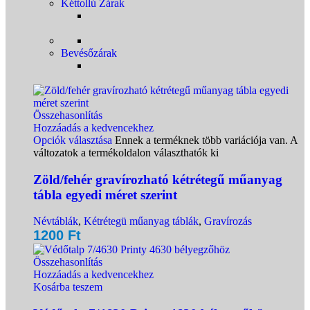
Kéttollú Zárak
Bevésőzárak
Összehasonlítás
Hozzáadás a kedvencekhez
Opciók választása
Ennek a terméknek több variációja van. A
változatok a termékoldalon választhatók ki
Zöld/fehér gravírozható kétrétegű műanyag
tábla egyedi méret szerint
Névtáblák
,
Kétrétegü műanyag táblák
,
Gravírozás
1200
Ft
Összehasonlítás
Hozzáadás a kedvencekhez
Kosárba teszem