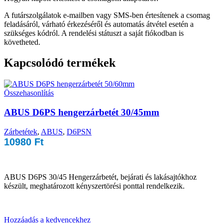
A futárszolgálatok e-mailben vagy SMS-ben értesítenek a csomag
feladásáról, várható érkezéséről és automatás átvétel esetén a
szükséges kódról. A rendelési státuszt a saját fiókodban is
követheted.
Kapcsolódó termékek
Összehasonlítás
ABUS D6PS hengerzárbetét 30/45mm
Zárbetétek
,
ABUS
,
D6PSN
10980
Ft
ABUS D6PS 30/45 Hengerzárbetét, bejárati és lakásajtókhoz
készült, meghatározott kényszertörési ponttal rendelkezik.
Hozzáadás a kedvencekhez