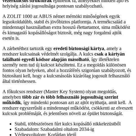
vezérkulcsos struktúrák
építhetők rá, amelyekkel minden ajtó és
helyiség zárási jogosultsága pontosan szabályozható.
A ZOLIT 1000 az ABUS német mérnöki minőségének egyik
legsokoldalúbb, stabil és jövőbiztos platformja. A termékcsalád a
mindennapi használatban extra hosszú élettartamot, sima működést
és kimagasló kopásállóságot biztosít, még nagy forgalmú ajtók
esetén is.
A zárbetéthez tartozik egy
eredeti biztonsági kártya
, amely a
rendszer kulcsainak védelmét szolgálja. A kulcs
csak a kártyán
található egyedi kódsor alapján másolható
, így illetéktelen
személy nem tud új kulcsot készíttetni. Ez a megoldás különösen
fontos olyan helyeken, ahol a hozzáférés szigorúan szabályozott, és
biztosítani kell, hogy a kulcsmásolás kizárólag jogosult felhasználó
által történhessen.
A főkulcsos rendszer (Master Key System) olyan megoldás,
amelyben
több zár és több felhasználó jogosultság szerint
működik
, így mindenki pontosan azt az ajtót nyithatja, amit kell. A
rendszer egyszerűsíti a mindennapi működést, csökkenti az elveszett
kulcsok problémáját, és jelentősen növeli az épület biztonságát.
Stabil, többszörösen fúrt kulcs kopásálló nikkelezüstből
Szabadalom: Szabadalmi oltalom 2034-ig
Védjegyoltalom: Korlátlan idejű