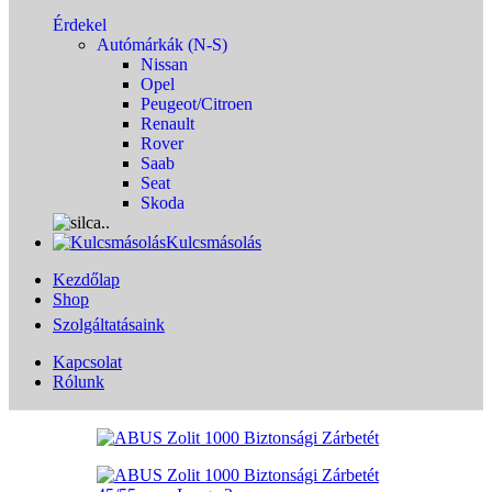
Érdekel
Autómárkák (N-S)
Nissan
Opel
Peugeot/Citroen
Renault
Rover
Saab
Seat
Skoda
Kulcsmásolás
Kezdőlap
Shop
Szolgáltatásaink
Kapcsolat
Rólunk