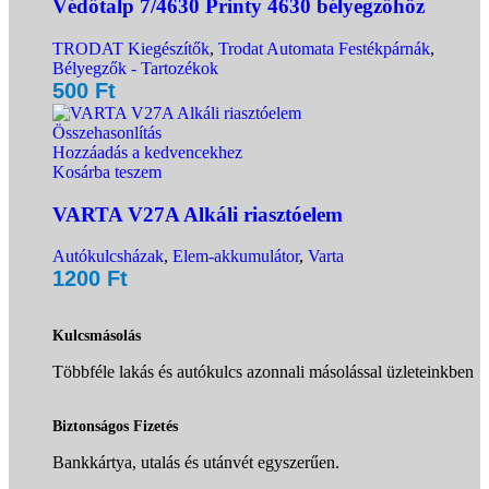
Védőtalp 7/4630 Printy 4630 bélyegzőhöz
TRODAT Kiegészítők
,
Trodat Automata Festékpárnák
,
Bélyegzők - Tartozékok
500
Ft
Összehasonlítás
Hozzáadás a kedvencekhez
Kosárba teszem
VARTA V27A Alkáli riasztóelem
Autókulcsházak
,
Elem-akkumulátor
,
Varta
1200
Ft
Kulcsmásolás
Többféle lakás és autókulcs azonnali másolással üzleteinkben
Biztonságos Fizetés
Bankkártya, utalás és utánvét egyszerűen.