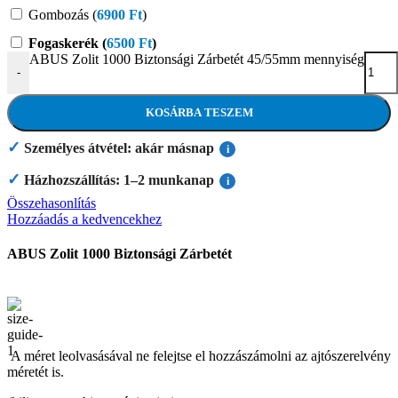
Gombozás (
6900
Ft
)
Fogaskerék (
6500
Ft
)
ABUS Zolit 1000 Biztonsági Zárbetét 45/55mm mennyiség
-
KOSÁRBA TESZEM
✓
Személyes átvétel: akár másnap
i
✓
Házhozszállítás: 1–2 munkanap
i
Összehasonlítás
Hozzáadás a kedvencekhez
ABUS Zolit 1000 Biztonsági Zárbetét
A méret leolvasásával ne felejtse el hozzászámolni az ajtószerelvény
méretét is.