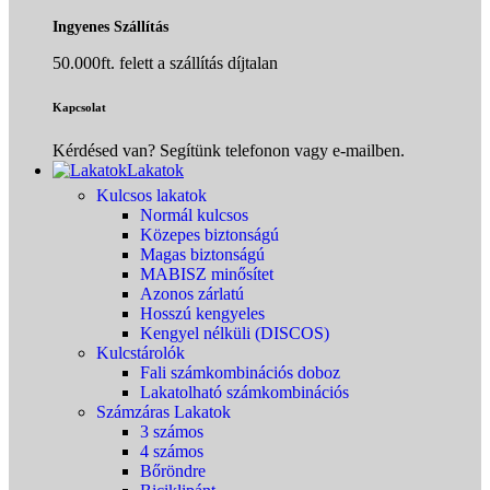
Ingyenes Szállítás
50.000ft. felett a szállítás díjtalan
Kapcsolat
Kérdésed van? Segítünk telefonon vagy e-mailben.
Lakatok
Kulcsos lakatok
Normál kulcsos
Közepes biztonságú
Magas biztonságú
MABISZ minősítet
Azonos zárlatú
Hosszú kengyeles
Kengyel nélküli (DISCOS)
Kulcstárolók
Fali számkombinációs doboz
Lakatolható számkombinációs
Számzáras Lakatok
3 számos
4 számos
Bőröndre