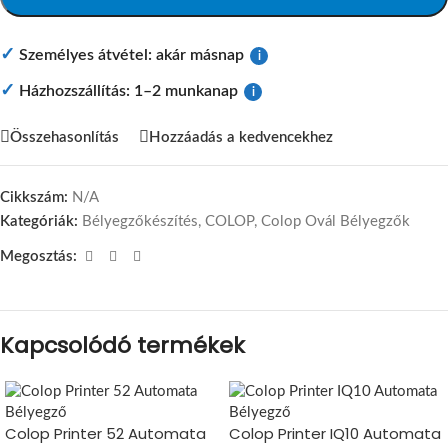
✓
Személyes átvétel: akár másnap
i
✓
Házhozszállítás: 1–2 munkanap
i
Összehasonlítás
Hozzáadás a kedvencekhez
Cikkszám:
N/A
Kategóriák:
Bélyegzőkészítés
,
COLOP
,
Colop Ovál Bélyegzők
Megosztás:
Kapcsolódó termékek
Colop Printer 52 Automata
Colop Printer IQ10 Automata