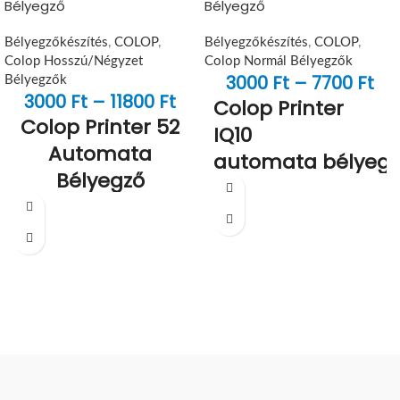
Bélyegző
Bélyegző
Bélyegzőkészítés
,
COLOP
,
Bélyegzőkészítés
,
COLOP
,
Colop Hosszú/Négyzet
Colop Normál Bélyegzők
3000
Ft
–
7700
Ft
Bélyegzők
3000
Ft
–
11800
Ft
Colop Printer
Colop Printer 52
IQ10
Automata
automata bélyegz
Bélyegző
egy vagy két soros szövegig
A
Colop Printer 52
egy
A lenyomat mérete ebbe a
kompakt, önfestékező bélyegző
típusba:
27x10mm
30×20 mm-es
lenyomatmérettel
, amely ideális
rövid szövegekhez, jelölésekhez
és kisebb logókhoz. Kis méret,
megbízható működés, tiszta
lenyomat.
Cserepárna ebbe a típusba:
Colop E/52