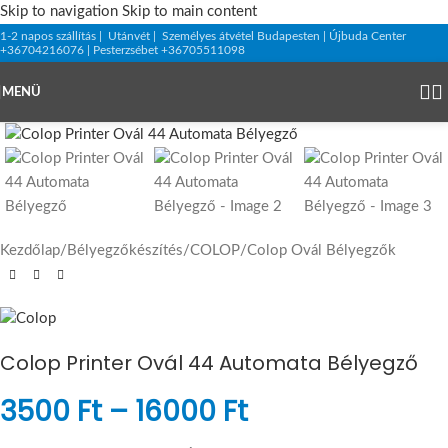
Skip to navigation
Skip to main content
1-2 napos szállítás | Utánvét | Személyes átvétel Budapesten | Újbuda Center
+36704216076 | Pesterzsébet +36705511098
MENÜ
Kezdőlap
/
Bélyegzőkészítés
/
COLOP
/
Colop Ovál Bélyegzők
Colop Printer Ovál 44 Automata Bélyegző
3500
Ft
–
16000
Ft