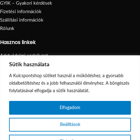
GYIK – Gyakori kérdések
Fizetési információk
Szállítási információk
Rólunk
Hasznos linkek
Adatvédelmi szabályzat
Visszatérítés
Sütik használata
Általános Szerződési Feltételek
A Kulcspontshop sütiket használ a működéshez, a gyorsabb
Oldaltérkép
oldalbetöltéshez és a jobb felhasználói élményhez. A böngészés
© 2026
Kulcspontshop
. Minden jog fenntartva.
folytatásával elfogadja a sütik használatát.
Elfogadom
Shop
Kedvencek
Beállítások
Kosár