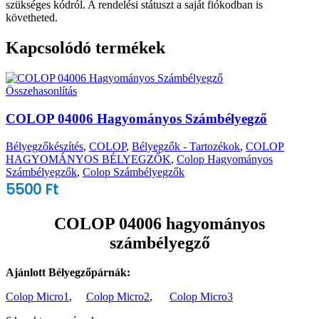
szükséges kódról. A rendelési státuszt a saját fiókodban is
követheted.
Kapcsolódó termékek
Összehasonlítás
COLOP 04006 Hagyományos Számbélyegző
Bélyegzőkészítés
,
COLOP
,
Bélyegzők - Tartozékok
,
COLOP
HAGYOMÁNYOS BÉLYEGZŐK
,
Colop Hagyományos
Számbélyegzők
,
Colop Számbélyegzők
5500
Ft
COLOP 04006 hagyományos
számbélyegző
Ajánlott Bélyegzőpárnák:
Colop Micro1
,
Colop Micro2
,
Colop Micro3