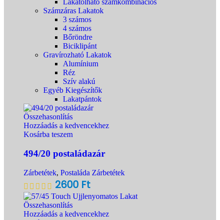
Lakatolható számkombinációs
Számzáras Lakatok
3 számos
4 számos
Bőröndre
Biciklipánt
Gravírozható Lakatok
Alumínium
Réz
Szív alakú
Egyéb Kiegészítők
Lakatpántok
Összehasonlítás
Hozzáadás a kedvencekhez
Kosárba teszem
494/20 postaládazár
Zárbetétek
,
Postaláda Zárbetétek
2600
Ft
Összehasonlítás
Hozzáadás a kedvencekhez