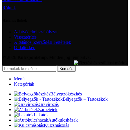
Rólunk
Hasznos linkek
Adatvédelmi szabályzat
Visszatérítés
Általános Szerződési Feltételek
Oldaltérkép
© 2026
Kulcspontshop
. Minden jog fenntartva.
Keresés
Menü
Kategóriák
Bélyegzőkészítés
Bélyegzők – Tartozékok
Gravírozás
Zárbetétek
Lakatok
Autókulcsházak
Kulcsmásolás