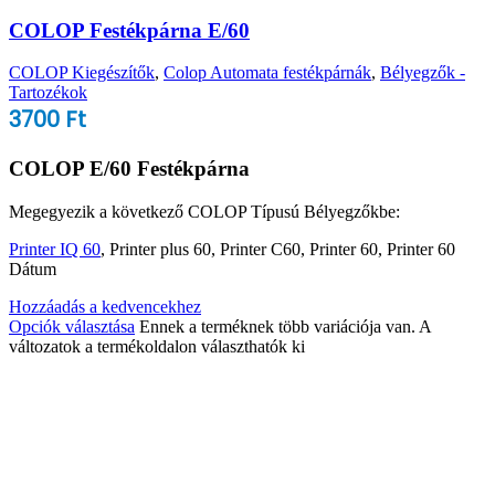
COLOP Festékpárna E/60
COLOP Kiegészítők
,
Colop Automata festékpárnák
,
Bélyegzők -
Tartozékok
3700
Ft
COLOP E/60 Festékpárna
Megegyezik a következő COLOP Típusú Bélyegzőkbe:
Printer IQ 60
, Printer plus 60, Printer C60, Printer 60, Printer 60
Dátum
Hozzáadás a kedvencekhez
Opciók választása
Ennek a terméknek több variációja van. A
változatok a termékoldalon választhatók ki