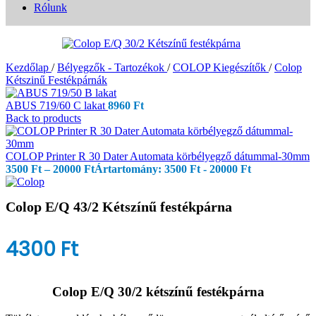
Rólunk
Kezdőlap
/
Bélyegzők - Tartozékok
/
COLOP Kiegészítők
/
Colop
Kétszinű Festékpárnák
ABUS 719/60 C lakat
8960
Ft
Back to products
COLOP Printer R 30 Dater Automata körbélyegző dátummal-30mm
3500
Ft
–
20000
Ft
Ártartomány: 3500 Ft - 20000 Ft
Colop E/Q 43/2 Kétszínű festékpárna
4300
Ft
Colop E/Q 30/2 kétszínű festékpárna