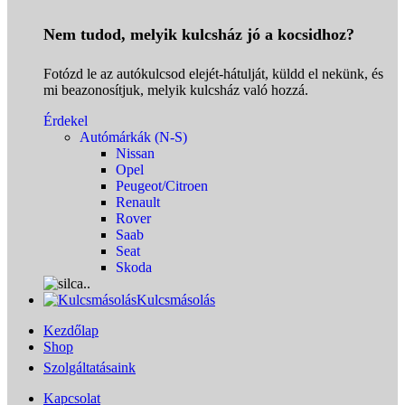
Nem tudod, melyik kulcsház jó a kocsidhoz?
Fotózd le az autókulcsod elejét-hátulját, küldd el nekünk, és
mi beazonosítjuk, melyik kulcsház való hozzá.
Érdekel
Autómárkák (N-S)
Nissan
Opel
Peugeot/Citroen
Renault
Rover
Saab
Seat
Skoda
Kulcsmásolás
Kezdőlap
Shop
Szolgáltatásaink
Kapcsolat