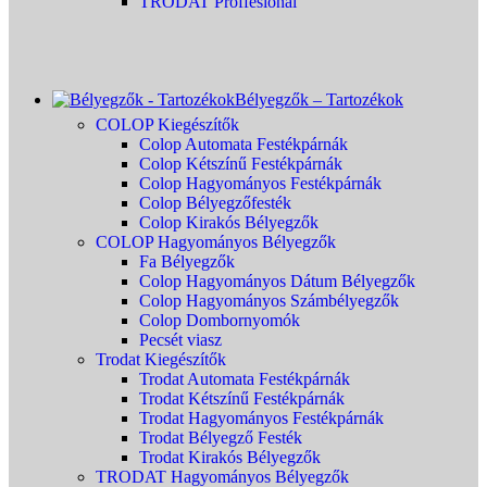
TRODAT Proffesional
Bélyegzők – Tartozékok
COLOP Kiegészítők
Colop Automata Festékpárnák
Colop Kétszínű Festékpárnák
Colop Hagyományos Festékpárnák
Colop Bélyegzőfesték
Colop Kirakós Bélyegzők
COLOP Hagyományos Bélyegzők
Fa Bélyegzők
Colop Hagyományos Dátum Bélyegzők
Colop Hagyományos Számbélyegzők
Colop Dombornyomók
Pecsét viasz
Trodat Kiegészítők
Trodat Automata Festékpárnák
Trodat Kétszínű Festékpárnák
Trodat Hagyományos Festékpárnák
Trodat Bélyegző Festék
Trodat Kirakós Bélyegzők
TRODAT Hagyományos Bélyegzők