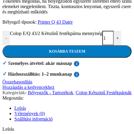
Tökéletes megoldás, ha bélyegződön egyszerre szeretnél eltérő színű
elemeket megjeleníteni. Tiszta, kontrasztos lenyomat, egyszerű csere
és megbízható működés
Bélyegző típusok:
Printer Q 43 Dater
Colop E/Q 43/2 Kétszínű festékpárna mennyiség
-
+
KOSÁRBA TESZEM
✓
Személyes átvétel: akár másnap
i
✓
Házhozszállítás: 1–2 munkanap
i
Összehasonlítás
Hozzáadás a kedvencekhez
Kategóriák:
Bélyegzők - Tartozékok
,
Colop Kétszinű Festékpárnák
Megosztás:
Leírás
Vélemények (0)
Szállítási információ
Leírás