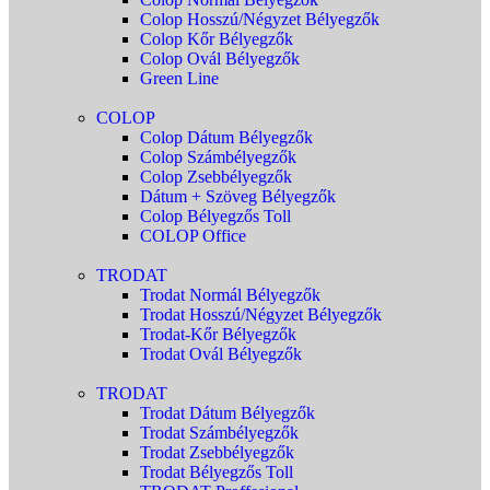
Colop Hosszú/Négyzet Bélyegzők
Colop Kőr Bélyegzők
Colop Ovál Bélyegzők
Green Line
COLOP
Colop Dátum Bélyegzők
Colop Számbélyegzők
Colop Zsebbélyegzők
Dátum + Szöveg Bélyegzők
Colop Bélyegzős Toll
COLOP Office
TRODAT
Trodat Normál Bélyegzők
Trodat Hosszú/Négyzet Bélyegzők
Trodat-Kőr Bélyegzők
Trodat Ovál Bélyegzők
TRODAT
Trodat Dátum Bélyegzők
Trodat Számbélyegzők
Trodat Zsebbélyegzők
Trodat Bélyegzős Toll