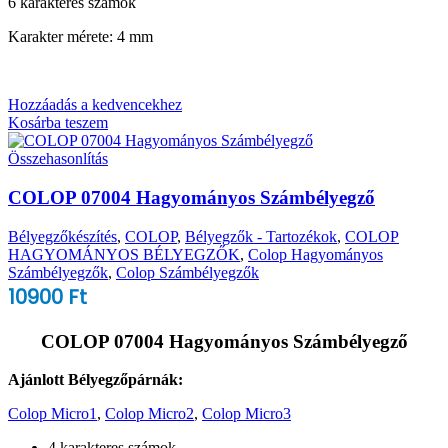
6 karakteres számok
Karakter mérete: 4 mm
Hozzáadás a kedvencekhez
Kosárba teszem
Összehasonlítás
COLOP 07004 Hagyományos Számbélyegző
Bélyegzőkészítés
,
COLOP
,
Bélyegzők - Tartozékok
,
COLOP
HAGYOMÁNYOS BÉLYEGZŐK
,
Colop Hagyományos
Számbélyegzők
,
Colop Számbélyegzők
10900
Ft
COLOP 07004 Hagyományos Számbélyegző
Ajánlott Bélyegzőpárnák:
Colop Micro1
,
Colop Micro2
,
Colop Micro3
4 karakteres számok