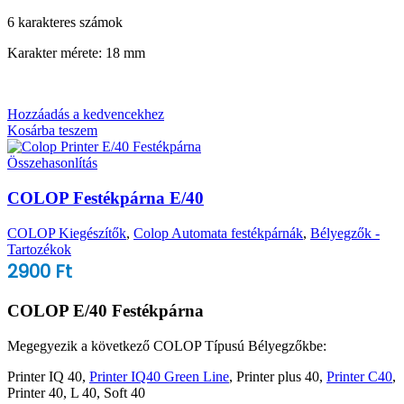
6 karakteres számok
Karakter mérete: 18 mm
Hozzáadás a kedvencekhez
Kosárba teszem
Összehasonlítás
COLOP Festékpárna E/40
COLOP Kiegészítők
,
Colop Automata festékpárnák
,
Bélyegzők -
Tartozékok
2900
Ft
COLOP E/40 Festékpárna
Megegyezik a következő COLOP Típusú Bélyegzőkbe:
Printer IQ 40,
Printer IQ40 Green Line
, Printer plus 40,
Printer C40
,
Printer 40, L 40, Soft 40