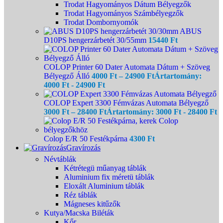
Trodat Hagyományos Dátum Bélyegzők
Trodat Hagyományos Számbélyegzők
Trodat Dombornyomók
ABUS
D10PS hengerzárbetét 30/55mm
15440
Ft
COLOP Printer 60 Dater Automata Dátum + Szöveg
Bélyegző Álló
4000
Ft
–
24900
Ft
Ártartomány:
4000 Ft - 24900 Ft
COLOP Expert 3300 Fémvázas Automata Bélyegző
3000
Ft
–
28400
Ft
Ártartomány: 3000 Ft - 28400 Ft
Colop E/R 50 Festékpárna
4300
Ft
Gravírozás
Névtáblák
Kétrétegü műanyag táblák
Aluminium fix méretü táblák
Eloxált Aluminium táblák
Réz táblák
Mágneses kitűzők
Kutya/Macska Biléták
Kőr