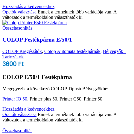
Hozzáadás a kedvencekhez
Opciók választása
Ennek a terméknek több variációja van. A
változatok a termékoldalon választhatók ki
Összehasonlítás
COLOP Festékpárna E/50/1
COLOP Kiegészítők
,
Colop Automata festékpárnák
,
Bélyegzők -
Tartozékok
3600
Ft
COLOP E/50/1 Festékpárna
Megegyezik a következő COLOP Típusú Bélyegzőkbe:
Printer IQ 50
, Printer plus 50, Printer C50, Printer 50
Hozzáadás a kedvencekhez
Opciók választása
Ennek a terméknek több variációja van. A
változatok a termékoldalon választhatók ki
Összehasonlítás