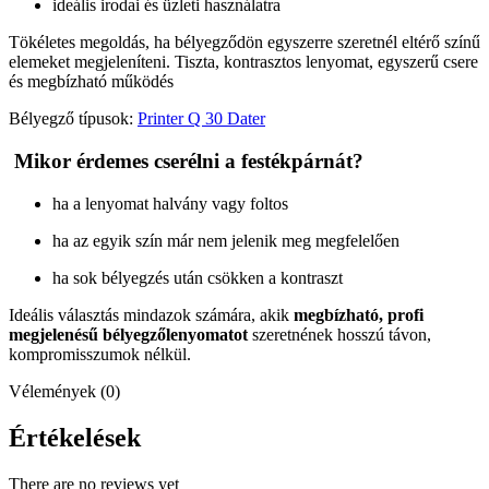
ideális irodai és üzleti használatra
Tökéletes megoldás, ha bélyegződön egyszerre szeretnél eltérő színű
elemeket megjeleníteni. Tiszta, kontrasztos lenyomat, egyszerű csere
és megbízható működés
Bélyegző típusok:
Printer Q 30 Dater
Mikor érdemes cserélni a festékpárnát?
ha a lenyomat halvány vagy foltos
ha az egyik szín már nem jelenik meg megfelelően
ha sok bélyegzés után csökken a kontraszt
Ideális választás mindazok számára, akik
megbízható, profi
megjelenésű bélyegzőlenyomatot
szeretnének hosszú távon,
kompromisszumok nélkül.
Vélemények (0)
Értékelések
There are no reviews yet