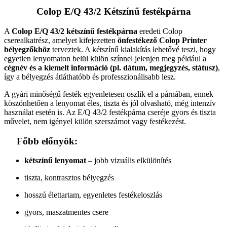
Colop E/Q 43/2 Kétszínű festékpárna
A
Colop E/Q 43/2 kétszínű festékpárna
eredeti Colop
cserealkatrész, amelyet kifejezetten
önfestékező Colop Printer
bélyegzőkhöz
terveztek. A kétszínű kialakítás lehetővé teszi, hogy
egyetlen lenyomaton belül külön színnel jelenjen meg például a
cégnév és a kiemelt információ (pl. dátum, megjegyzés, státusz)
,
így a bélyegzés átláthatóbb és professzionálisabb lesz.
A gyári minőségű festék egyenletesen oszlik el a párnában, ennek
köszönhetően a lenyomat éles, tiszta és jól olvasható, még intenzív
használat esetén is. Az E/Q 43/2 festékpárna cseréje gyors és tiszta
művelet, nem igényel külön szerszámot vagy festékezést.
Főbb előnyök:
kétszínű lenyomat
– jobb vizuális elkülönítés
tiszta, kontrasztos bélyegzés
hosszú élettartam, egyenletes festékeloszlás
gyors, maszatmentes csere