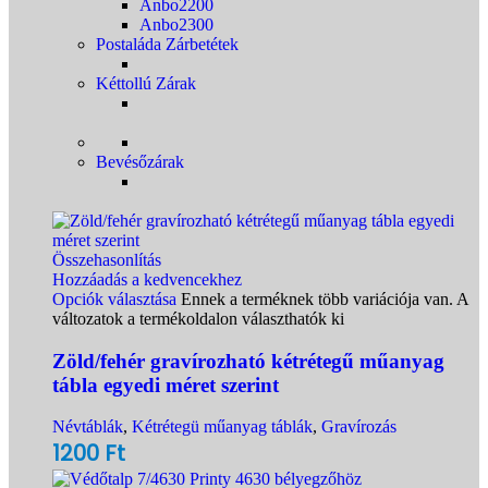
Anbo2200
Anbo2300
Postaláda Zárbetétek
Kéttollú Zárak
Bevésőzárak
Összehasonlítás
Hozzáadás a kedvencekhez
Opciók választása
Ennek a terméknek több variációja van. A
változatok a termékoldalon választhatók ki
Zöld/fehér gravírozható kétrétegű műanyag
tábla egyedi méret szerint
Névtáblák
,
Kétrétegü műanyag táblák
,
Gravírozás
1200
Ft