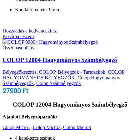
Karakter mérete: 9 mm
Hozzáadás a kedvencekhez
Kosárba teszem
Összehasonlítás
COLOP 12004 Hagyományos Számbélyegző
Bélyegzőkészítés
,
COLOP
,
Bélyegzők - Tartozékok
,
COLOP
HAGYOMÁNYOS BÉLYEGZŐK
,
Colop Hagyományos
Számbélyegzők
,
Colop Számbélyegzők
27900
Ft
COLOP 12004 Hagyományos Számbélyegző
Ajánlott Bélyegzőpárnák:
Colop Micro1
,
Colop Micro2
,
Colop Micro3
4 karakteres számok