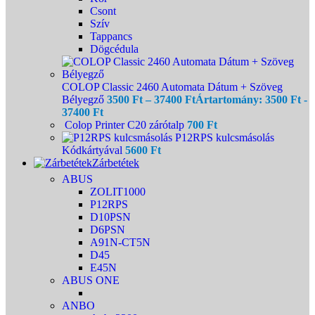
Csont
Szív
Tappancs
Dögcédula
COLOP Classic 2460 Automata Dátum + Szöveg
Bélyegző
3500
Ft
–
37400
Ft
Ártartomány: 3500 Ft -
37400 Ft
Colop Printer C20 zárótalp
700
Ft
P12RPS kulcsmásolás
Kódkártyával
5600
Ft
Zárbetétek
ABUS
ZOLIT1000
P12RPS
D10PSN
D6PSN
A91N-CT5N
D45
E45N
ABUS ONE
ANBO