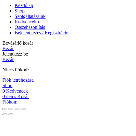
Kezdőlap
Shop
Szolgáltatásaink
Kedvenceim
Összehasonlítás
Bejelentkezés / Regisztráció
Bevásárló kosár
Bezár
Jelentkezz be
Bezár
Nincs fiókod?
Fiók létrehozása
Shop
0
Kedvencek
0
items
Kosár
Fiókom