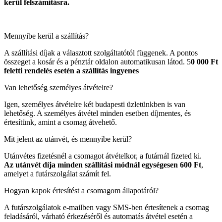
kerül felszámításra.
Mennyibe kerül a szállítás?
A szállítási díjak a választott szolgáltatótól függenek. A pontos
összeget a kosár és a pénztár oldalon automatikusan látod. 5
0 000 Ft
feletti rendelés esetén a szállítás ingyenes
Van lehetőség személyes átvételre?
Igen, személyes átvételre két budapesti üzletünkben is van
lehetőség. A személyes átvétel minden esetben díjmentes, és
értesítünk, amint a csomag átvehető.
Mit jelent az utánvét, és mennyibe kerül?
Utánvétes fizetésnél a csomagot átvételkor, a futárnál fizeted ki.
Az utánvét díja minden szállítási módnál egységesen 600 Ft
,
amelyet a futárszolgálat számít fel.
Hogyan kapok értesítést a csomagom állapotáról?
A futárszolgálatok e-mailben vagy SMS-ben értesítenek a csomag
feladásáról, várható érkezéséről és automatás átvétel esetén a