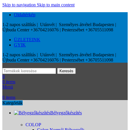
Skip to navigation
Skip to main content
Oldaltérkép
1-2 napos szállítás | Utánvét | Személyes átvétel Budapesten |
Újbuda Center +36704216076 | Pesterzsébet +36705511098
ÜZLETEINK
GYIK
1-2 napos szállítás | Utánvét | Személyes átvétel Budapesten |
Újbuda Center +36704216076 | Pesterzsébet +36705511098
Keresés
0
0
items
Menü
0
items
Kategóriák
Bélyegzőkészítés
COLOP
Colop Normál Bélyegzők