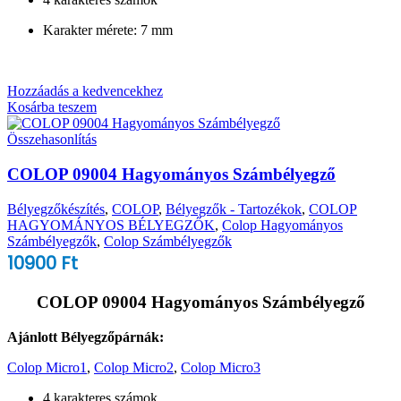
Karakter mérete: 7 mm
Hozzáadás a kedvencekhez
Kosárba teszem
Összehasonlítás
COLOP 09004 Hagyományos Számbélyegző
Bélyegzőkészítés
,
COLOP
,
Bélyegzők - Tartozékok
,
COLOP
HAGYOMÁNYOS BÉLYEGZŐK
,
Colop Hagyományos
Számbélyegzők
,
Colop Számbélyegzők
10900
Ft
COLOP 09004 Hagyományos Számbélyegző
Ajánlott Bélyegzőpárnák:
Colop Micro1
,
Colop Micro2
,
Colop Micro3
4 karakteres számok