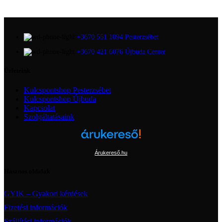
+3670 551 1094 Pesterzsébet
+3670 421 6076 Újbuda Center
Üzleteink
Kulcspontshop Pesterzsébet
Kulcspontshop Újbuda
Kapcsolat
Szolgáltatásaink
Árukereső.hu
Hasznos oldalak
GYIK – Gyakori kérdések
Fizetési információk
Szállítási információk