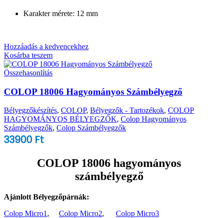
Karakter mérete: 12 mm
Hozzáadás a kedvencekhez
Kosárba teszem
Összehasonlítás
COLOP 18006 Hagyományos Számbélyegző
Bélyegzőkészítés
,
COLOP
,
Bélyegzők - Tartozékok
,
COLOP
HAGYOMÁNYOS BÉLYEGZŐK
,
Colop Hagyományos
Számbélyegzők
,
Colop Számbélyegzők
33900
Ft
COLOP 18006 hagyományos
számbélyegző
Ajánlott Bélyegzőpárnák:
Colop Micro1
,
Colop Micro2
,
Colop Micro3