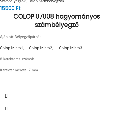
Számbélyegzők
,
Colop Számbélyegzők
15500
Ft
COLOP 07008 hagyományos
számbélyegző
Ajánlott Bélyegzőpárnák:
Colop Micro1
,
Colop Micro2
,
Colop Micro3
8 karakteres számok
Karakter mérete: 7 mm