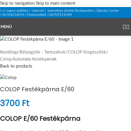
Skip to navigation
Skip to main content
1-2 napos szállítás | Utánvét | Személyes átvétel Budapesten | Újbuda Center
+36704216076 | Pesterzsébet +36705511098
MENÜ
Kezdőlap
/
Bélyegzők - Tartozékok
/
COLOP Kiegészítők
/
Colop Automata festékpárnák
Back to products
COLOP Festékpárna E/60
3700
Ft
COLOP E/60 Festékpárna