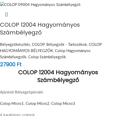
COLOP 12004 Hagyományos
Számbélyegző
Bélyegzőkészítés
,
COLOP
,
Bélyegzők - Tartozékok
,
COLOP
HAGYOMÁNYOS BÉLYEGZŐK
,
Colop Hagyományos
Számbélyegzők
,
Colop Számbélyegzők
27900
Ft
COLOP 12004 Hagyományos
Számbélyegző
Ajánlott Bélyegzőpárnák:
Colop Micro1
,
Colop Micro2
,
Colop Micro3
4 karakteres számok