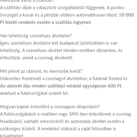
Mennyibe kerül a szállítás?
A szállítási díjak a választott szolgáltatótól függenek. A pontos
összeget a kosár és a pénztár oldalon automatikusan látod. 5
0 000
Ft feletti rendelés esetén a szállítás ingyenes
Van lehetőség személyes átvételre?
Igen, személyes átvételre két budapesti üzletünkben is van
lehetőség. A személyes átvétel minden esetben díjmentes, és
értesítünk, amint a csomag átvehető.
Mit jelent az utánvét, és mennyibe kerül?
Utánvétes fizetésnél a csomagot átvételkor, a futárnál fizeted ki.
Az utánvét díja minden szállítási módnál egységesen 600 Ft
,
amelyet a futárszolgálat számít fel.
Hogyan kapok értesítést a csomagom állapotáról?
A futárszolgálatok e-mailben vagy SMS-ben értesítenek a csomag
feladásáról, várható érkezéséről és automatás átvétel esetén a
szükséges kódról. A rendelési státuszt a saját fiókodban is
követheted.