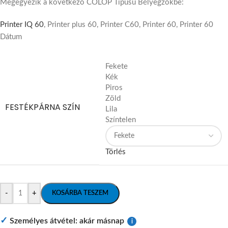
Megegyezik a következő COLOP Típusú Bélyegzőkbe:
Printer IQ 60
, Printer plus 60, Printer C60, Printer 60, Printer 60
Dátum
Fekete
Kék
Piros
Zöld
FESTÉKPÁRNA SZÍN
Lila
Színtelen
Törlés
-
+
KOSÁRBA TESZEM
✓
Személyes átvétel: akár másnap
i