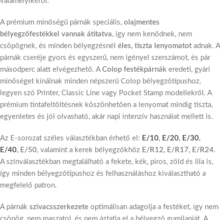
valamelyikéről.
A prémium minőségű párnák speciális,
olajmentes
bélyegzőfestékkel vannak átitatva
, így nem kenődnek, nem
csöpögnek, és minden bélyegzésnél
éles, tiszta lenyomatot
adnak. A
párnák cseréje gyors és egyszerű, nem igényel szerszámot, és pár
másodperc alatt elvégezhető. A
Colop festékpárnák
eredeti, gyári
minőséget kínálnak minden népszerű Colop bélyegzőtípushoz,
legyen szó Printer, Classic Line vagy Pocket Stamp modellekről. A
prémium tintafeltöltésnek köszönhetően a lenyomat mindig tiszta,
egyenletes és jól olvasható, akár napi intenzív használat mellett is.
Az E-sorozat széles választékban érhető el:
E/10
,
E/20
,
E/30
,
E/40
, E/50
, valamint a kerek bélyegzőkhöz
E/R12, E/R17, E/R24
.
A színválasztékban megtalálható a fekete, kék, piros, zöld és lila is,
így minden bélyegzőtípushoz és felhasználáshoz kiválasztható a
megfelelő patron.
A párnák
szivacsszerkezete
optimálisan adagolja a festéket, így nem
csöpög, nem maszatol, és nem áztatja el a bélyegző gumilapját. A