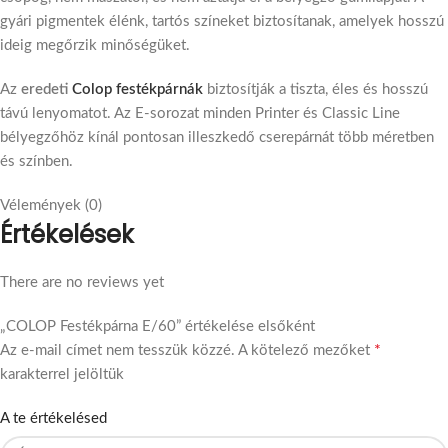
gyári pigmentek élénk, tartós színeket biztosítanak, amelyek hosszú
ideig megőrzik minőségüket.
Az
eredeti
Colop festékpárnák
biztosítják a tiszta, éles és hosszú
távú lenyomatot. Az E-sorozat minden Printer és Classic Line
bélyegzőhöz kínál pontosan illeszkedő cserepárnát több méretben
és színben.
Vélemények (0)
Értékelések
There are no reviews yet
„COLOP Festékpárna E/60” értékelése elsőként
*
Az e-mail címet nem tesszük közzé.
A kötelező mezőket
karakterrel jelöltük
A te értékelésed