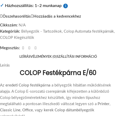
✓
Házhozszállítás: 1–2 munkanap
i
Összehasonlítás
Hozzáadás a kedvencekhez
Cikkszám:
N/A
Kategóriák:
Bélyegzők - Tartozékok
,
Colop Automata festékpárnák
,
COLOP Kiegészítők
Megosztás:
LEÍRÁS
VÉLEMÉNYEK (0)
SZÁLLÍTÁSI INFORMÁCIÓ
Leírás
COLOP Festékpárna E/60
Az
eredeti Colop festékpárna
a bélyegzők hibátlan működésének
alapja. A Colop E-sorozatú cserepárnák kifejezetten a különböző
Colop bélyegzőméretekhez készültek, így minden típushoz
megtalálható a pontosan illeszkedő változat legyen szó a
Printer
,
Classic Line
,
Office
, vagy
kerek Colop dátumbélyegzők