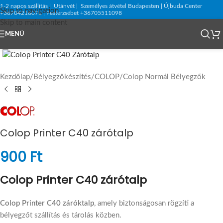
1-2 napos szállítás | Utánvét | Személyes átvétel Budapesten | Újbuda Center
Skip to navigation
+36704216076 | Pesterzsébet +36705511098
Skip to main content
MENÜ
Kezdőlap
/
Bélyegzőkészítés
/
COLOP
/
Colop Normál Bélyegzők
Colop Printer C40 zárótalp
900
Ft
Colop Printer C40 zárótalp
Colop Printer C40 záróktalp
, amely biztonságosan rögzíti a
bélyegzőt szállítás és tárolás közben.