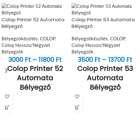
Colop Printer 52 Automata
Colop Printer 53 Automata
Bélyegző
Bélyegző
Bélyegzőkészítés
,
COLOP
,
Bélyegzőkészítés
,
COLOP
,
Colop Hosszú/Négyzet
Colop Hosszú/Négyzet
Bélyegzők
Bélyegzők
3000
Ft
–
11800
Ft
3500
Ft
–
13700
Ft
Colop Printer 52
Colop Printer 53
Automata
Automata
Bélyegző
Bélyegző
A
Colop Printer 52
egy kompakt,
A
Colop Printer 53
egy kompakt,
önfestékező bélyegző
30×20 mm-
önfestékező bélyegző
45x30 mm-
es lenyomatmérettel
, amely ideális
es lenyomatmérettel
, amely ideális
rövid szövegekhez, jelölésekhez és
rövid szövegekhez, jelölésekhez és
kisebb logókhoz. Kis méret,
kisebb logókhoz. Kis méret,
megbízható működés, tiszta
megbízható működés, tiszta
lenyomat.
lenyomat.