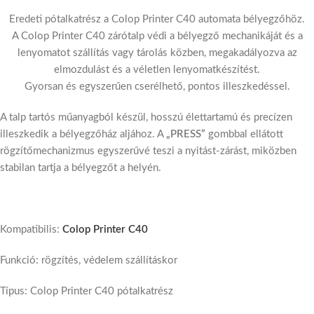
Eredeti pótalkatrész a Colop Printer C40 automata bélyegzőhöz.
A Colop Printer C40 zárótalp védi a bélyegző mechanikáját és a
lenyomatot szállítás vagy tárolás közben, megakadályozva az
elmozdulást és a véletlen lenyomatkészítést.
Gyorsan és egyszerűen cserélhető, pontos illeszkedéssel.
A talp tartós műanyagból készül, hosszú élettartamú és precízen
illeszkedik a bélyegzőház aljához. A
„PRESS”
gombbal ellátott
rögzítőmechanizmus egyszerűvé teszi a nyitást-zárást, miközben
stabilan tartja a bélyegzőt a helyén.
Kompatibilis:
Colop Printer C40
Funkció: rögzítés, védelem szállításkor
Típus: Colop Printer C40 pótalkatrész