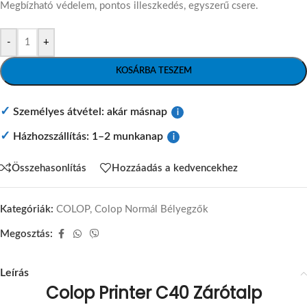
Megbízható védelem, pontos illeszkedés, egyszerű csere.
-
+
KOSÁRBA TESZEM
✓
Személyes átvétel: akár másnap
i
✓
Házhozszállítás: 1–2 munkanap
i
Összehasonlítás
Hozzáadás a kedvencekhez
Kategóriák:
COLOP
,
Colop Normál Bélyegzők
Megosztás:
Leírás
Colop Printer C40 Zárótalp