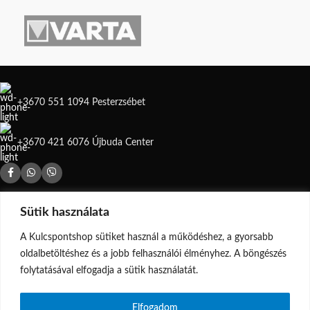
Cserepárna ebbe a típusba:
Colop
Cserepárna ebbe a típusba: Colop
E/52
E/53, E/53/2 kétszínű
+3670 551 1094 Pesterzsébet
+3670 421 6076 Újbuda Center
ÜZLETEINK
Sütik használata
A Kulcspontshop sütiket használ a működéshez, a gyorsabb
oldalbetöltéshez és a jobb felhasználói élményhez. A böngészés
Árukereső.hu
folytatásával elfogadja a sütik használatát.
HASZNOS OLDALAK
Elfogadom