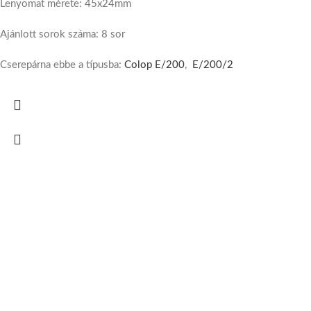
Lenyomat mérete: 45x24mm
Ajánlott sorok száma: 8 sor
Cserepárna ebbe a típusba:
Colop E/200
,
E/200/2