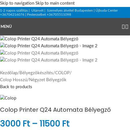
Skip to navigation
Skip to main content
1-2 napos szállítás | Utánvét | Személyes átvétel Budapesten | Újbuda Center
+36704216076 | Pesterzsébet +36705511098
MENÜ
Kezdőlap
/
Bélyegzőkészítés
/
COLOP
/
Colop Hosszú/Négyzet Bélyegzők
Back to products
Colop Printer Q24 Automata Bélyegző
3000
Ft
–
11500
Ft