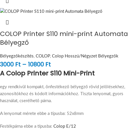
COLOP Printer S110 mini-print Automata
Bélyegző
Bélyegzőkészítés
,
COLOP
,
Colop Hosszú/Négyzet Bélyegzők
3000
Ft
–
10800
Ft
A
Colop Printer S110 Mini-Print
egy rendkívül kompakt, önfestékező bélyegző rövid jelölésekhez,
azonosítókhoz és kódolt információkhoz. Tiszta lenyomat, gyors
használat, cserélhető párna.
A lenyomat mérete ebbe a típusba: 52x8mm
Festékpárna ebbe a típusba:
Colop E/12