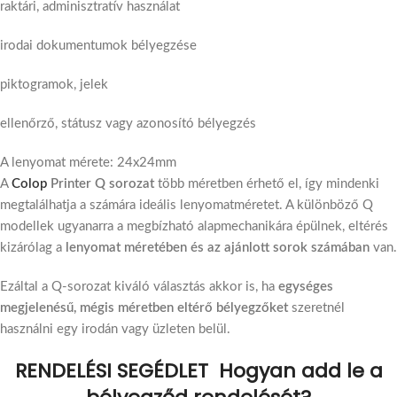
raktári, adminisztratív használat
irodai dokumentumok bélyegzése
piktogramok, jelek
ellenőrző, státusz vagy azonosító bélyegzés
A lenyomat mérete: 24x24mm
A
Colop
Printer Q sorozat
több méretben érhető el, így mindenki
megtalálhatja a számára ideális lenyomatméretet. A különböző Q
modellek ugyanarra a megbízható alapmechanikára épülnek, eltérés
kizárólag a
lenyomat méretében és az ajánlott sorok számában
van.
Ezáltal a Q-sorozat kiváló választás akkor is, ha
egységes
megjelenésű, mégis méretben eltérő bélyegzőket
szeretnél
használni egy irodán vagy üzleten belül.
RENDELÉSI SEGÉDLET Hogyan add le a