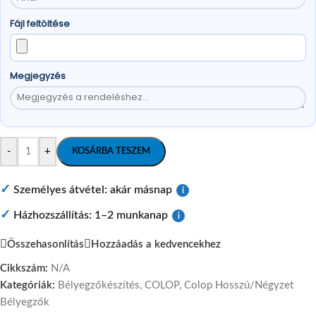
Fájl feltöltése
Megjegyzés
-
+
KOSÁRBA TESZEM
✓
Személyes átvétel: akár másnap
i
✓
Házhozszállítás: 1–2 munkanap
i
Összehasonlítás
Hozzáadás a kedvencekhez
Cikkszám:
N/A
Kategóriák:
Bélyegzőkészítés
,
COLOP
,
Colop Hosszú/Négyzet
Bélyegzők