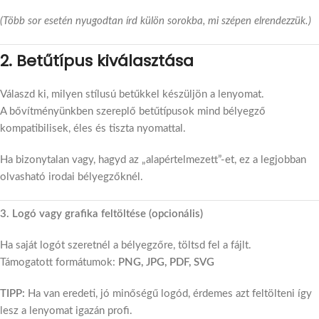
(Több sor esetén nyugodtan írd külön sorokba, mi szépen elrendezzük.)
2. Betűtípus kiválasztása
Válaszd ki, milyen stílusú betűkkel készüljön a lenyomat.
A bővítményünkben szereplő betűtípusok mind bélyegző
kompatibilisek, éles és tiszta nyomattal.
Ha bizonytalan vagy, hagyd az „alapértelmezett”-et, ez a legjobban
olvasható irodai bélyegzőknél.
3. Logó vagy grafika feltöltése (opcionális)
Ha saját logót szeretnél a bélyegzőre, töltsd fel a fájlt.
Támogatott formátumok:
PNG, JPG, PDF, SVG
TIPP:
Ha van eredeti, jó minőségű logód, érdemes azt feltölteni így
lesz a lenyomat igazán profi.