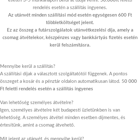
esetén 3-5 munkanapon belül át tudja venni.
50.000ft
feletti
rendelés esetén a szállítás ingyenes.
Az utánvét minden szállítási mód esetén egységesen 600 Ft
többletköltséget jelent.
Ez az összeg a futárszolgálatok utánvétkezelési díja, amely a
csomag átvételekor, készpénzes vagy bankkártyás fizetés esetén
kerül felszámításra.
Mennyibe kerül a szállítás?
A szállítási díjak a választott szolgáltatótól függenek. A pontos
összeget a kosár és a pénztár oldalon automatikusan látod. 5
0 000
Ft feletti rendelés esetén a szállítás ingyenes
Van lehetőség személyes átvételre?
Igen, személyes átvételre két budapesti üzletünkben is van
lehetőség. A személyes átvétel minden esetben díjmentes, és
értesítünk, amint a csomag átvehető.
Mit jelent az utánvét, és mennyibe kerül?