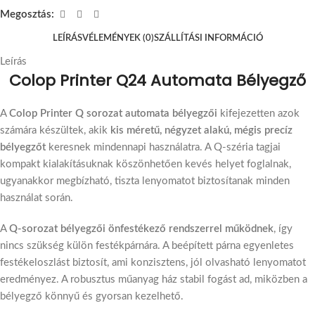
Megosztás:
LEÍRÁS
VÉLEMÉNYEK (0)
SZÁLLÍTÁSI INFORMÁCIÓ
Leírás
Colop Printer Q24 Automata Bélyegző
A
Colop Printer Q sorozat automata bélyegzői
kifejezetten azok
számára készültek, akik
kis méretű, négyzet alakú, mégis precíz
bélyegzőt
keresnek mindennapi használatra. A Q-széria tagjai
kompakt kialakításuknak köszönhetően kevés helyet foglalnak,
ugyanakkor megbízható, tiszta lenyomatot biztosítanak minden
használat során.
A
Q-sorozat bélyegzői önfestékező rendszerrel működnek
, így
nincs szükség külön festékpárnára. A beépített párna egyenletes
festékeloszlást biztosít, ami konzisztens, jól olvasható lenyomatot
eredményez. A robusztus műanyag ház stabil fogást ad, miközben a
bélyegző könnyű és gyorsan kezelhető.