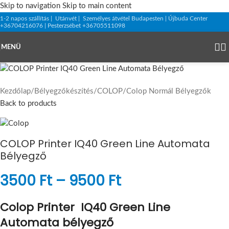
Skip to navigation
Skip to main content
1-2 napos szállítás | Utánvét | Személyes átvétel Budapesten | Újbuda Center
+36704216076 | Pesterzsébet +36705511098
MENÜ
Kezdőlap
/
Bélyegzőkészítés
/
COLOP
/
Colop Normál Bélyegzők
Back to products
COLOP Printer IQ40 Green Line Automata
Bélyegző
3500
Ft
–
9500
Ft
Colop Printer IQ40 Green Line
Automata bélyegző