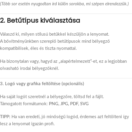
(Több sor esetén nyugodtan írd külön sorokba, mi szépen elrendezzük.)
2. Betűtípus kiválasztása
Válaszd ki, milyen stílusú betűkkel készüljön a lenyomat.
A bővítményünkben szereplő betűtípusok mind bélyegző
kompatibilisek, éles és tiszta nyomattal.
Ha bizonytalan vagy, hagyd az „alapértelmezett”-et, ez a legjobban
olvasható irodai bélyegzőknél.
3. Logó vagy grafika feltöltése (opcionális)
Ha saját logót szeretnél a bélyegzőre, töltsd fel a fájlt.
Támogatott formátumok:
PNG, JPG, PDF, SVG
TIPP:
Ha van eredeti, jó minőségű logód, érdemes azt feltölteni így
lesz a lenyomat igazán profi.