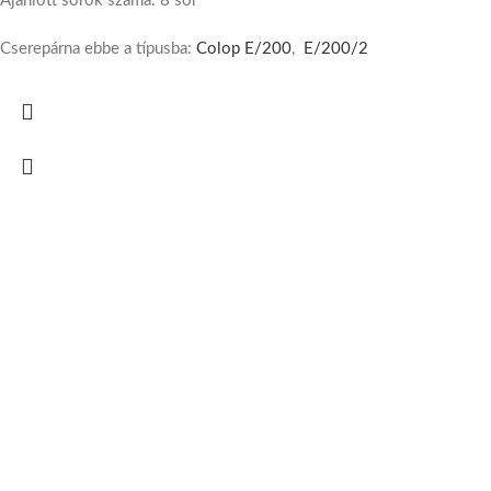
Ajánlott sorok száma: 8 sor
Cserepárna ebbe a típusba:
Colop E/200
,
E/200/2