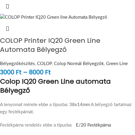
COLOP Printer IQ20 Green Line
Automata Bélyegző
Bélyegzőkészítés
,
COLOP
,
Colop Normál Bélyegzők
,
Green Line
3000
Ft
–
8000
Ft
Colop IQ20 Green Line automata
Bélyegző
A lenyomat mérete ebbe a típusba:
38x14mm
A bélyegző tartalmaz
egy festékpárnát.
Festékpárna rendelés ebbe a típusba:
E/20 Festékpárna