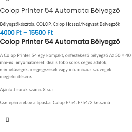
Colop Printer 54 Automata Bélyegző
Bélyegzőkészítés
,
COLOP
,
Colop Hosszú/Négyzet Bélyegzők
4000
Ft
–
15500
Ft
Colop Printer 54 Automata Bélyegző
A
Colop Printer 54
egy kompakt, önfestékező bélyegző Az
50 × 40
mm-es lenyomatméret
ideális több soros céges adatok,
elérhetőségek, megjegyzések vagy információs szövegek
megjelenítésére.
Ajánlott sorok száma: 8 sor
Cserepárna ebbe a típusba: Colop E/54, E/54/2 kétszínű