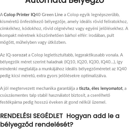
Automata Bélyegző
A
Colop Printer IQ
40 Green Line
a Colop egyik legnépszerűbb,
kisméretű önfestékező bélyegzője, amely ideális rövid feliratokhoz,
címkékhez, kódokhoz, rövid cégnévhez vagy egyéni jelölésekhez. A
kompakt méretnek köszönhetően bárhol elfér: irodában, pult
mögött, műhelyben vagy útközben.
Az IQ
-sorozat
a Colop legletisztultabb, legpraktikusabb vonala. A
bélyegzők méret szerint haladnak (IQ10, IQ20, IQ30, IQ40…), így
mindenki megtalálja a munkájához ideális bélyegzőméretet az IQ40
pedig kicsi méretű, extra gyors jelölésekre optimalizálva.
A jól megtervezett mechanika garantálja a
tiszta, éles lenyomatot
, a
csúszásmentes talp stabil használatot biztosít, a cserélhető
festékpárna pedig hosszú éveken át gond nélkül üzemel.
RENDELÉSI SEGÉDLET Hogyan add le a
bélyegződ rendelését?