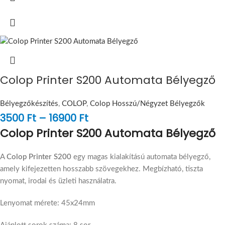
Colop Printer S200 Automata Bélyegző
Bélyegzőkészítés
,
COLOP
,
Colop Hosszú/Négyzet Bélyegzők
3500
Ft
–
16900
Ft
Colop Printer S200 Automata Bélyegző
A
Colop Printer S200
egy magas kialakítású automata bélyegző,
amely kifejezetten hosszabb szövegekhez. Megbízható, tiszta
nyomat, irodai és üzleti használatra.
Lenyomat mérete: 45x24mm