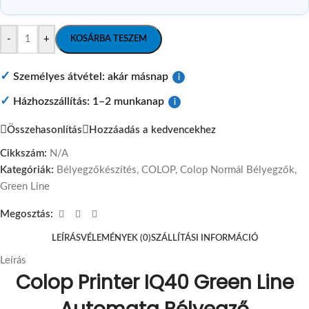
-
+
KOSÁRBA TESZEM
✓
Személyes átvétel: akár másnap
i
✓
Házhozszállítás: 1–2 munkanap
i
Összehasonlítás
Hozzáadás a kedvencekhez
Cikkszám:
N/A
Kategóriák:
Bélyegzőkészítés
,
COLOP
,
Colop Normál Bélyegzők
,
Green Line
Megosztás:
LEÍRÁS
VÉLEMÉNYEK (0)
SZÁLLÍTÁSI INFORMÁCIÓ
Leírás
Colop Printer IQ40 Green Line