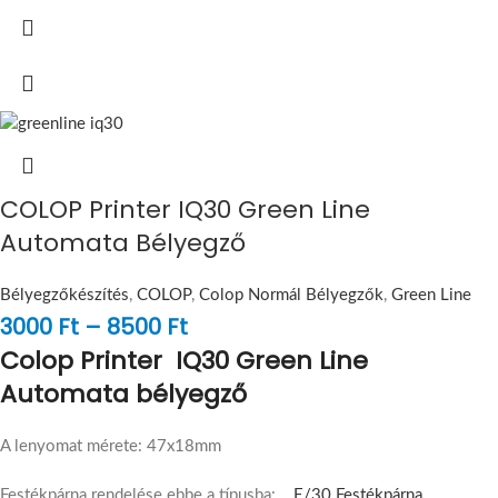
COLOP Printer IQ30 Green Line
Automata Bélyegző
Bélyegzőkészítés
,
COLOP
,
Colop Normál Bélyegzők
,
Green Line
3000
Ft
–
8500
Ft
Colop Printer IQ30 Green Line
Automata bélyegző
A lenyomat mérete: 47x18mm
Festékpárna rendelése ebbe a típusba:
E/30 Festékpárna