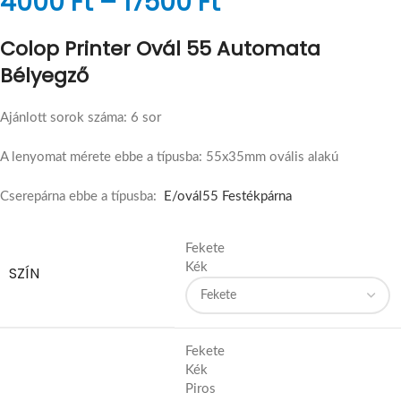
4000
Ft
–
17500
Ft
Colop Printer Ovál 55 Automata
Bélyegző
Ajánlott sorok száma: 6 sor
A lenyomat mérete ebbe a típusba: 55x35mm ovális alakú
Cserepárna ebbe a típusba:
E/ovál55 Festékpárna
Fekete
Kék
SZÍN
Fekete
Kék
Piros