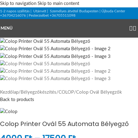
Skip to navigation
Skip to main content
1-2 napos szállítás | Utánvét | Személyes átvétel Budapesten | Újbuda Center
+36704216076 | Pesterzsébet +36705511098
MENÜ
Kezdőlap
/
Bélyegzőkészítés
/
COLOP
/
Colop Ovál Bélyegzők
Back to products
Colop Printer Ovál 55 Automata Bélyegző