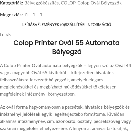
Kategóriák:
Bélyegzőkészítés
,
COLOP
,
Colop Ovál Bélyegzők
Megosztás:
LEÍRÁS
VÉLEMÉNYEK (0)
SZÁLLÍTÁSI INFORMÁCIÓ
Leírás
Colop Printer Ovál 55 Automata
Bélyegző
A
Colop Printer Ovál automata bélyegzők
– legyen szó az
Ovál 44
vagy a nagyobb
Ovál 55
kivitelről – kifejezetten
hivatalos
felhasználásra tervezett bélyegzők
, amelyek elegáns
megjelenésükkel és megbízható működésükkel tökéletesen
megfelelnek intézményi környezetben.
Az
ovál forma
hagyományosan a
pecsétek, hivatalos bélyegzők és
intézményi jelölések
egyik legelterjedtebb formátuma. Kiválóan
alkalmas
intézménynév, cím, azonosító, osztály, pecsétszöveg vagy
szakmai megjelölés
elhelyezésére. A lenyomat arányai biztosítják,