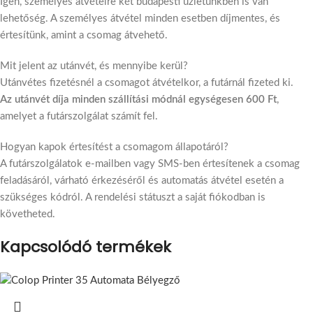
Igen, személyes átvételre két budapesti üzletünkben is van
lehetőség. A személyes átvétel minden esetben díjmentes, és
értesítünk, amint a csomag átvehető.
Mit jelent az utánvét, és mennyibe kerül?
Utánvétes fizetésnél a csomagot átvételkor, a futárnál fizeted ki.
Az utánvét díja minden szállítási módnál egységesen 600 Ft
,
amelyet a futárszolgálat számít fel.
Hogyan kapok értesítést a csomagom állapotáról?
A futárszolgálatok e-mailben vagy SMS-ben értesítenek a csomag
feladásáról, várható érkezéséről és automatás átvétel esetén a
szükséges kódról. A rendelési státuszt a saját fiókodban is
követheted.
Kapcsolódó termékek