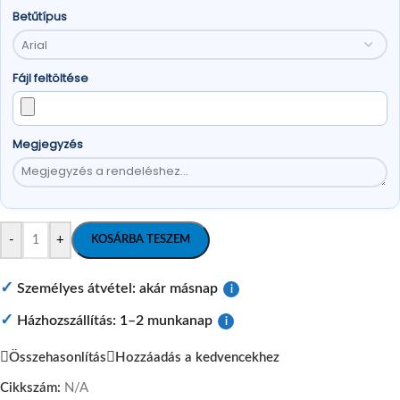
Betűtípus
Fájl feltöltése
Megjegyzés
-
+
KOSÁRBA TESZEM
✓
Személyes átvétel: akár másnap
i
✓
Házhozszállítás: 1–2 munkanap
i
Összehasonlítás
Hozzáadás a kedvencekhez
Cikkszám:
N/A