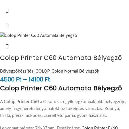
Colop Printer C60 Automata Bélyegző
Bélyegzőkészítés
,
COLOP
,
Colop Normál Bélyegzők
4500
Ft
–
14100
Ft
Colop Printer C60 Automata Bélyegző
A
Colop Printer C60
a C-sorozat egyik legkompaktabb bélyegzője,
amely nagyméretű lenyomatokhoz tökéletes választás. Könnyű,
tiszta, precíz működés, cserélhető párna, gyors használat.
Lenyomat mérete: 76x37mm. Festékpárna:
Colop Printer E/60