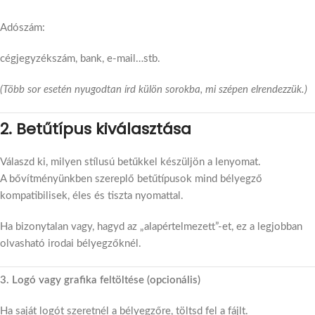
Adószám:
cégjegyzékszám, bank, e-mail…stb.
(Több sor esetén nyugodtan írd külön sorokba, mi szépen elrendezzük.)
2. Betűtípus kiválasztása
Válaszd ki, milyen stílusú betűkkel készüljön a lenyomat.
A bővítményünkben szereplő betűtípusok mind bélyegző
kompatibilisek, éles és tiszta nyomattal.
Ha bizonytalan vagy, hagyd az „alapértelmezett”-et, ez a legjobban
olvasható irodai bélyegzőknél.
3. Logó vagy grafika feltöltése (opcionális)
Ha saját logót szeretnél a bélyegzőre, töltsd fel a fájlt.