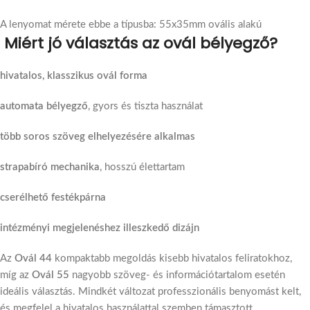
A lenyomat mérete ebbe a típusba: 55x35mm ovális alakú
Miért jó választás az ovál bélyegző?
hivatalos, klasszikus ovál forma
automata bélyegző
, gyors és tiszta használat
több soros szöveg elhelyezésére alkalmas
strapabíró mechanika
, hosszú élettartam
cserélhető festékpárna
intézményi megjelenéshez illeszkedő dizájn
Az
Ovál 44
kompaktabb megoldás kisebb hivatalos feliratokhoz,
míg az
Ovál 55
nagyobb szöveg- és információtartalom esetén
ideális választás. Mindkét változat professzionális benyomást kelt,
és megfelel a hivatalos használattal szemben támasztott