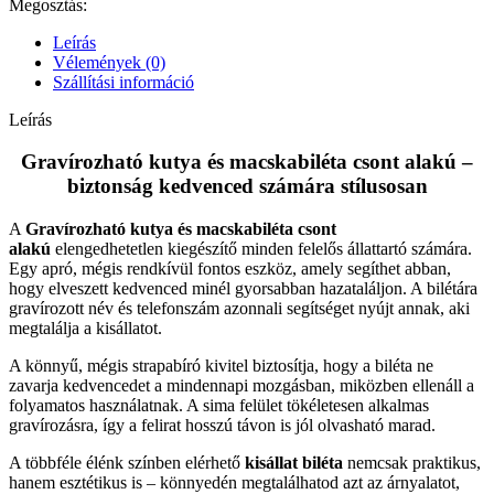
Megosztás:
Leírás
Vélemények (0)
Szállítási információ
Leírás
Gravírozható kutya és macskabiléta csont alakú –
biztonság kedvenced számára stílusosan
A
Gravírozható kutya és macskabiléta csont
alakú
elengedhetetlen kiegészítő minden felelős állattartó számára.
Egy apró, mégis rendkívül fontos eszköz, amely segíthet abban,
hogy elveszett kedvenced minél gyorsabban hazataláljon. A bilétára
gravírozott név és telefonszám azonnali segítséget nyújt annak, aki
megtalálja a kisállatot.
A könnyű, mégis strapabíró kivitel biztosítja, hogy a biléta ne
zavarja kedvencedet a mindennapi mozgásban, miközben ellenáll a
folyamatos használatnak. A sima felület tökéletesen alkalmas
gravírozásra, így a felirat hosszú távon is jól olvasható marad.
A többféle élénk színben elérhető
kisállat biléta
nemcsak praktikus,
hanem esztétikus is – könnyedén megtalálhatod azt az árnyalatot,