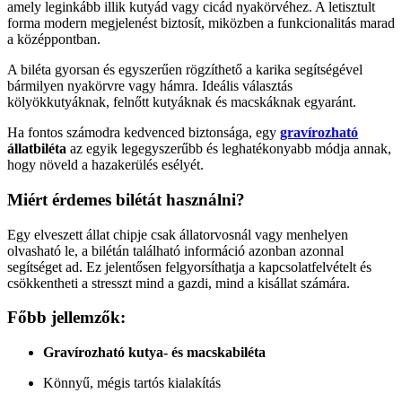
amely leginkább illik kutyád vagy cicád nyakörvéhez. A letisztult
forma modern megjelenést biztosít, miközben a funkcionalitás marad
a középpontban.
A biléta gyorsan és egyszerűen rögzíthető a karika segítségével
bármilyen nyakörvre vagy hámra. Ideális választás
kölyökkutyáknak, felnőtt kutyáknak és macskáknak egyaránt.
Ha fontos számodra kedvenced biztonsága, egy
gravírozható
állatbiléta
az egyik legegyszerűbb és leghatékonyabb módja annak,
hogy növeld a hazakerülés esélyét.
Miért érdemes bilétát használni?
Egy elveszett állat chipje csak állatorvosnál vagy menhelyen
olvasható le, a bilétán található információ azonban azonnal
segítséget ad. Ez jelentősen felgyorsíthatja a kapcsolatfelvételt és
csökkentheti a stresszt mind a gazdi, mind a kisállat számára.
Főbb jellemzők:
Gravírozható kutya- és macskabiléta
Könnyű, mégis tartós kialakítás