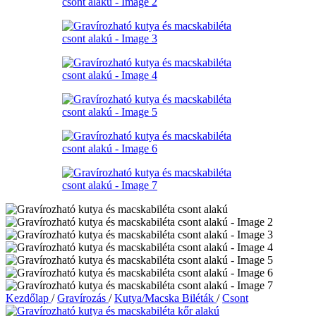
Kezdőlap
/
Gravírozás
/
Kutya/Macska Biléták
/
Csont