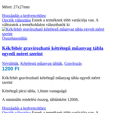
Méret: 27x27mm
Hozzáadás a kedvencekhez
Opciók választása
Ennek a terméknek több variációja van. A
változatok a termékoldalon választhatók ki
Összehasonlítás
Kék/fehér gravírozható kétrétegű műanyag tábla
egyedi méret szerint
Névtáblák
,
Kétrétegü műanyag táblák
,
Gravírozás
1200
Ft
Kék/fehér gravírozható kétrétegű műanyag tábla egyedi méret
szerint
Kétrétegű plexi tábla, 1,6mm vastagságú
A minimális rendelési összeg, táblánként 1200ft.
Hozzáadás a kedvencekhez
Opciók választása
Ennek a terméknek több variációja van. A