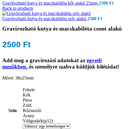
Gravírozható kutya és macskabiléta kőr alakú 25mm
2500
Ft
Back to products
Gravírozható kutya és macskabiléta szív alakú
2500
Ft
Gravírozható kutya és macskabiléta csont alakú
2500
Ft
Add meg a gravírozási adatokat az
egyedi
mezőkben
, és személyre szabva küldjük bilétádat!
Méret: 38x25mm
Fekete
Kék
Piros
Zöld
Szín
Rózsaszín
Arany
Világoskék(p12)