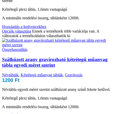
szerint
Kétrétegű plexi tábla, 1,6mm vastagságú
A minimális rendelési összeg, táblánként 1200ft.
Hozzáadás a kedvencekhez
Opciók választása
Ennek a terméknek több variációja van. A
változatok a termékoldalon választhatók ki
Összehasonlítás
Szálhúzott arany gravírozható kétrétegű műanyag
tábla egyedi méret szerint
Névtáblák
,
Kétrétegü műanyag táblák
,
Gravírozás
1200
Ft
Névtábla egyedi méret szerint szálhúzott arany színű fekete betűvel.
Kétrétegű plexi tábla, 1,6mm vastagságú
A minimális rendelési összeg, táblánként 1200ft.