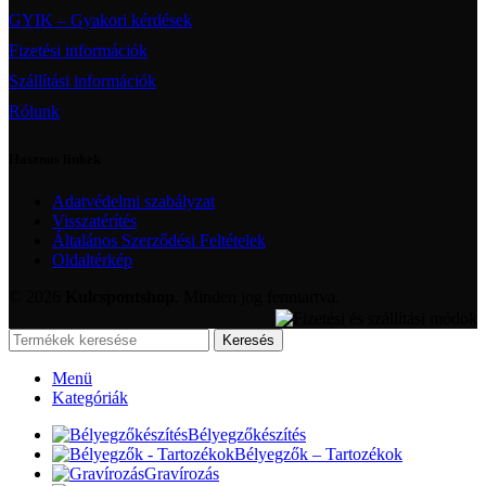
GYIK – Gyakori kérdések
Fizetési információk
Szállítási információk
Rólunk
Hasznos linkek
Adatvédelmi szabályzat
Visszatérítés
Általános Szerződési Feltételek
Oldaltérkép
© 2026
Kulcspontshop
. Minden jog fenntartva.
Keresés
Menü
Kategóriák
Bélyegzőkészítés
Bélyegzők – Tartozékok
Gravírozás