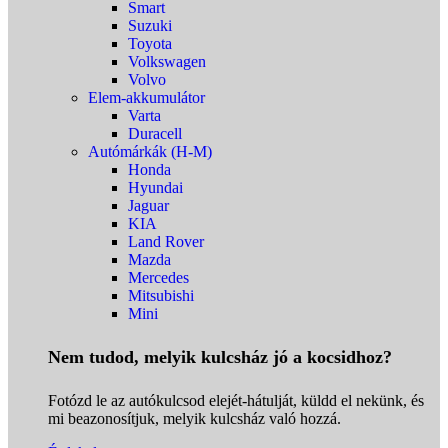
Smart
Suzuki
Toyota
Volkswagen
Volvo
Elem-akkumulátor
Varta
Duracell
Autómárkák (H-M)
Honda
Hyundai
Jaguar
KIA
Land Rover
Mazda
Mercedes
Mitsubishi
Mini
Nem tudod, melyik kulcsház jó a kocsidhoz?
Fotózd le az autókulcsod elejét-hátulját, küldd el nekünk, és
mi beazonosítjuk, melyik kulcsház való hozzá.