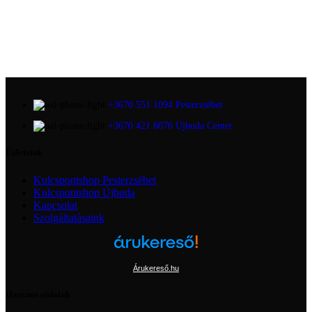
+3670 551 1094 Pesterzsébet
+3670 421 6076 Újbuda Center
Üzleteink
Kulcspontshop Pesterzsébet
Kulcspontshop Újbuda
Kapcsolat
Szolgáltatásaink
Árukereső.hu
Hasznos oldalak