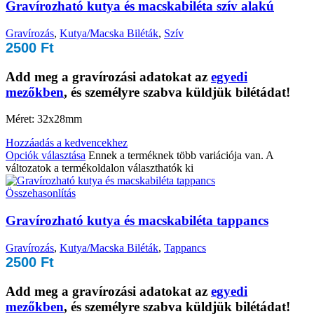
Gravírozható kutya és macskabiléta szív alakú
Gravírozás
,
Kutya/Macska Biléták
,
Szív
2500
Ft
Add meg a gravírozási adatokat az
egyedi
mezőkben
, és személyre szabva küldjük bilétádat!
Méret: 32x28mm
Hozzáadás a kedvencekhez
Opciók választása
Ennek a terméknek több variációja van. A
változatok a termékoldalon választhatók ki
Összehasonlítás
Gravírozható kutya és macskabiléta tappancs
Gravírozás
,
Kutya/Macska Biléták
,
Tappancs
2500
Ft
Add meg a gravírozási adatokat az
egyedi
mezőkben
, és személyre szabva küldjük bilétádat!