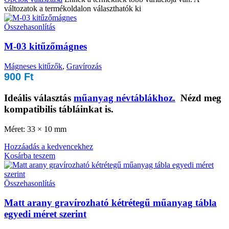
változatok a termékoldalon választhatók ki
Összehasonlítás
M-03 kitűzőmágnes
Mágneses kitűzők
,
Gravírozás
900
Ft
Ideális választás
műanyag névtáblákhoz.
Nézd meg
kompatibilis tábláinkat is.
Méret: 33 × 10 mm
Hozzáadás a kedvencekhez
Kosárba teszem
Összehasonlítás
Matt arany gravírozható kétrétegű műanyag tábla
egyedi méret szerint