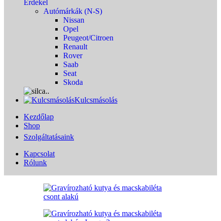
Érdekel
Autómárkák (N-S)
Nissan
Opel
Peugeot/Citroen
Renault
Rover
Saab
Seat
Skoda
Kulcsmásolás
Kezdőlap
Shop
Szolgáltatásaink
Kapcsolat
Rólunk