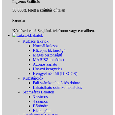
Ingyenes Szállítás
50.000ft. felett a szállítás díjtalan
Kapcsolat
Kérdésed van? Segítünk telefonon vagy e-mailben.
Lakatok
Kulcsos lakatok
Normál kulcsos
Közepes biztonságú
Magas biztonságú
MABISZ minősítet
Azonos zárlatú
Hosszú kengyeles
Kengyel nélküli (DISCOS)
Kulcstárolók
Fali számkombinációs doboz
Lakatolható számkombinációs
Számzáras Lakatok
3 számos
4 számos
Bőröndre
Biciklipánt