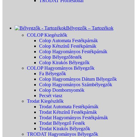
TRODAT Proffesional
Bélyegzők – Tartozékok
COLOP Kiegészítők
Colop Automata Festékpárnák
Colop Kétszínű Festékpárnák
Colop Hagyományos Festékpárnák
Colop Bélyegzőfesték
Colop Kirakós Bélyegzők
COLOP Hagyományos Bélyegzők
Fa Bélyegzők
Colop Hagyományos Dátum Bélyegzők
Colop Hagyományos Számbélyegzők
Colop Dombornyomók
Pecsét viasz
Trodat Kiegészítők
Trodat Automata Festékpárnák
Trodat Kétszínű Festékpárnák
Trodat Hagyományos Festékpárnák
Trodat Bélyegző Festék
Trodat Kirakós Bélyegzők
TRODAT Hagyományos Bélyegzők