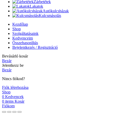
Zárbetétek
Lakatok
Autókulcsházak
Kulcsmásolás
Kezdőlap
Shop
Szolgáltatásaink
Kedvenceim
Összehasonlítás
Bejelentkezés / Regisztráció
Bevásárló kosár
Bezár
Jelentkezz be
Bezár
Nincs fiókod?
Fiók létrehozása
Shop
0
Kedvencek
0
items
Kosár
Fiókom