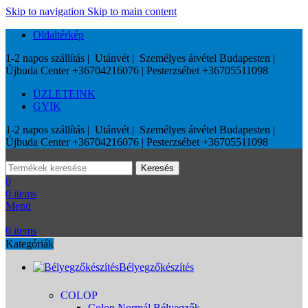
Skip to navigation
Skip to main content
Oldaltérkép
1-2 napos szállítás | Utánvét | Személyes átvétel Budapesten |
Újbuda Center +36704216076 | Pesterzsébet +36705511098
ÜZLETEINK
GYIK
1-2 napos szállítás | Utánvét | Személyes átvétel Budapesten |
Újbuda Center +36704216076 | Pesterzsébet +36705511098
Keresés
0
0
items
Menü
0
items
Kategóriák
Bélyegzőkészítés
COLOP
Colop Normál Bélyegzők