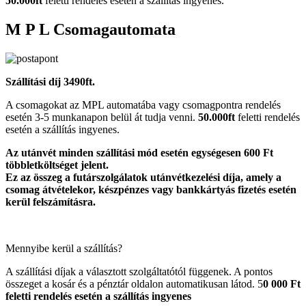
50.000ft
feletti rendelés esetén a szállítás ingyenes.
M P L Csomagautomata
Szállítási díj 3490ft.
A csomagokat az MPL automatába vagy csomagpontra rendelés
esetén 3-5 munkanapon belül át tudja venni.
50.000ft
feletti rendelés
esetén a szállítás ingyenes.
Az utánvét minden szállítási mód esetén egységesen 600 Ft
többletköltséget jelent.
Ez az összeg a futárszolgálatok utánvétkezelési díja, amely a
csomag átvételekor, készpénzes vagy bankkártyás fizetés esetén
kerül felszámításra.
Mennyibe kerül a szállítás?
A szállítási díjak a választott szolgáltatótól függenek. A pontos
összeget a kosár és a pénztár oldalon automatikusan látod. 5
0 000 Ft
feletti rendelés esetén a szállítás ingyenes