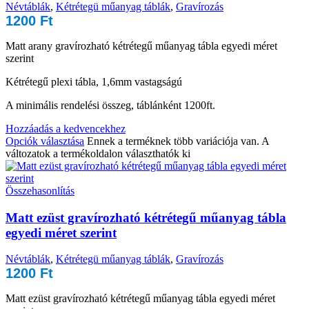
Névtáblák
,
Kétrétegü műanyag táblák
,
Gravírozás
1200
Ft
Matt arany gravírozható kétrétegű műanyag tábla egyedi méret
szerint
Kétrétegű plexi tábla, 1,6mm vastagságú
A minimális rendelési összeg, táblánként 1200ft.
Hozzáadás a kedvencekhez
Opciók választása
Ennek a terméknek több variációja van. A
változatok a termékoldalon választhatók ki
Összehasonlítás
Matt ezüst gravírozható kétrétegű műanyag tábla
egyedi méret szerint
Névtáblák
,
Kétrétegü műanyag táblák
,
Gravírozás
1200
Ft
Matt ezüst gravírozható kétrétegű műanyag tábla egyedi méret