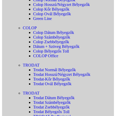
Colop Hosszú/Négyzet Bélyegzők
Colop Kőr Bélyegzők
Colop Ovál Bélyegzők
Green Line
COLOP
Colop Dátum Bélyegzők
Colop Számbélyegzők
Colop Zsebbélyegzők
Dátum + Szöveg Bélyegzők
Colop Bélyegzős Toll
COLOP Office
TRODAT
Trodat Normál Bélyegzők
Trodat Hosszú/Négyzet Bélyegzők
Trodat-Kőr Bélyegzők
Trodat Ovál Bélyegzők
TRODAT
Trodat Dátum Bélyegzők
Trodat Számbélyegzők
Trodat Zsebbélyegzők
Trodat Bélyegzős Toll