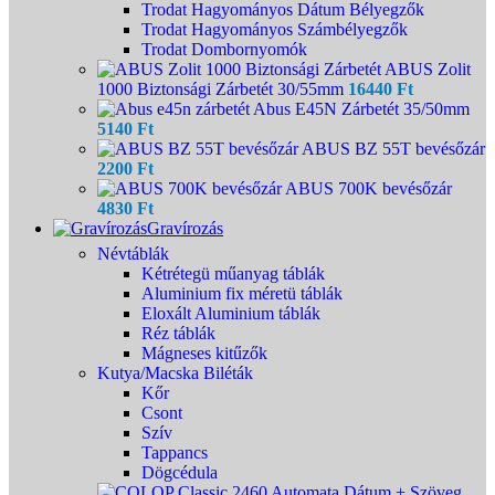
Trodat Hagyományos Dátum Bélyegzők
Trodat Hagyományos Számbélyegzők
Trodat Dombornyomók
ABUS Zolit
1000 Biztonsági Zárbetét 30/55mm
16440
Ft
Abus E45N Zárbetét 35/50mm
5140
Ft
ABUS BZ 55T bevésőzár
2200
Ft
ABUS 700K bevésőzár
4830
Ft
Gravírozás
Névtáblák
Kétrétegü műanyag táblák
Aluminium fix méretü táblák
Eloxált Aluminium táblák
Réz táblák
Mágneses kitűzők
Kutya/Macska Biléták
Kőr
Csont
Szív
Tappancs
Dögcédula