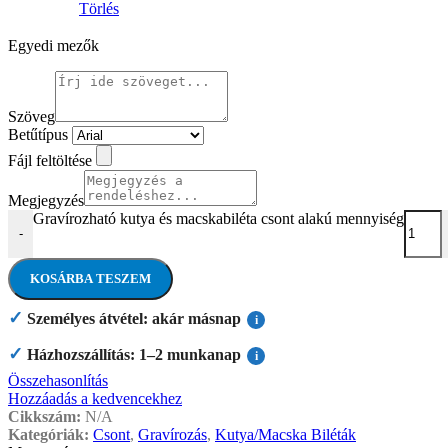
Törlés
Egyedi mezők
Szöveg
Betűtípus
Fájl feltöltése
Megjegyzés
Gravírozható kutya és macskabiléta csont alakú mennyiség
-
KOSÁRBA TESZEM
✓
Személyes átvétel: akár másnap
i
✓
Házhozszállítás: 1–2 munkanap
i
Összehasonlítás
Hozzáadás a kedvencekhez
Cikkszám:
N/A
Kategóriák:
Csont
,
Gravírozás
,
Kutya/Macska Biléták