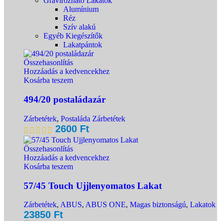
Gravírozható Lakatok
Alumínium
Réz
Szív alakú
Egyéb Kiegészítők
Lakatpántok
Összehasonlítás
Hozzáadás a kedvencekhez
Kosárba teszem
494/20 postaládazár
Zárbetétek
,
Postaláda Zárbetétek
2600
Ft
Összehasonlítás
Hozzáadás a kedvencekhez
Kosárba teszem
57/45 Touch Ujjlenyomatos Lakat
Zárbetétek
,
ABUS
,
ABUS ONE
,
Magas biztonságú
,
Lakatok
23850
Ft