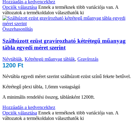
Hozzáadás a kedvencekhez
Opciók választása
Ennek a terméknek több variációja van. A
változatok a termékoldalon választhatók ki
Összehasonlítás
Szálhúzott ezüst gravírozható kétrétegű műanyag
tábla egyedi méret szerint
Névtáblák
,
Kétrétegü műanyag táblák
,
Gravírozás
1200
Ft
Névtábla egyedi méret szerint szálhúzott ezüst színű fekete betűvel.
Kétrétegű plexi tábla, 1,6mm vastagságú
A minimális rendelési összeg, táblánként 1200ft.
Hozzáadás a kedvencekhez
Opciók választása
Ennek a terméknek több variációja van. A
változatok a termékoldalon választhatók ki