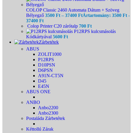
COLOP Classic 2460 Automata Dátum + Szöveg
Bélyegző
3500
Ft
–
37400
Ft
Ártartomány: 3500 Ft -
37400 Ft
Colop Printer C20 zárótalp
700
Ft
P12RPS kulcsmásolás
Kódkártyával
5600
Ft
Zárbetétek
ABUS
ZOLIT1000
P12RPS
D10PSN
D6PSN
A91N-CT5N
D45
E45N
ABUS ONE
ANBO
Anbo2200
Anbo2300
Postaláda Zárbetétek
Kéttollú Zárak