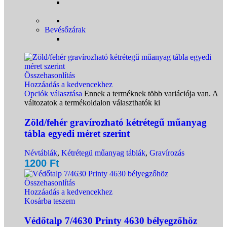
Bevésőzárak
Összehasonlítás
Hozzáadás a kedvencekhez
Opciók választása
Ennek a terméknek több variációja van. A
változatok a termékoldalon választhatók ki
Zöld/fehér gravírozható kétrétegű műanyag
tábla egyedi méret szerint
Névtáblák
,
Kétrétegü műanyag táblák
,
Gravírozás
1200
Ft
Összehasonlítás
Hozzáadás a kedvencekhez
Kosárba teszem
Védőtalp 7/4630 Printy 4630 bélyegzőhöz