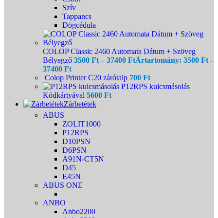
Szív
Tappancs
Dögcédula
COLOP Classic 2460 Automata Dátum + Szöveg
Bélyegző
3500
Ft
–
37400
Ft
Ártartomány: 3500 Ft -
37400 Ft
Colop Printer C20 zárótalp
700
Ft
P12RPS kulcsmásolás
Kódkártyával
5600
Ft
Zárbetétek
ABUS
ZOLIT1000
P12RPS
D10PSN
D6PSN
A91N-CT5N
D45
E45N
ABUS ONE
ANBO
Anbo2200