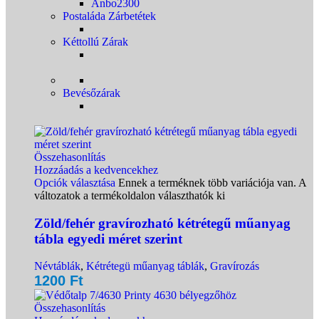
Anbo2300
Postaláda Zárbetétek
Kéttollú Zárak
Bevésőzárak
Összehasonlítás
Hozzáadás a kedvencekhez
Opciók választása
Ennek a terméknek több variációja van. A
változatok a termékoldalon választhatók ki
Zöld/fehér gravírozható kétrétegű műanyag
tábla egyedi méret szerint
Névtáblák
,
Kétrétegü műanyag táblák
,
Gravírozás
1200
Ft
Összehasonlítás