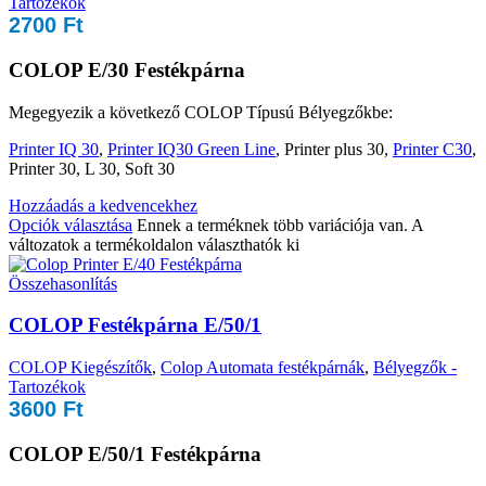
Tartozékok
2700
Ft
COLOP E/30 Festékpárna
Megegyezik a következő COLOP Típusú Bélyegzőkbe:
Printer IQ 30
,
Printer IQ30 Green Line
, Printer plus 30,
Printer C30
,
Printer 30, L 30, Soft 30
Hozzáadás a kedvencekhez
Opciók választása
Ennek a terméknek több variációja van. A
változatok a termékoldalon választhatók ki
Összehasonlítás
COLOP Festékpárna E/50/1
COLOP Kiegészítők
,
Colop Automata festékpárnák
,
Bélyegzők -
Tartozékok
3600
Ft
COLOP E/50/1 Festékpárna