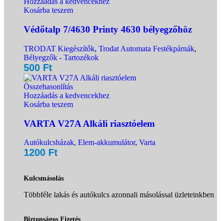
Hozzáadás a kedvencekhez
Kosárba teszem
Védőtalp 7/4630 Printy 4630 bélyegzőhöz
TRODAT Kiegészítők
,
Trodat Automata Festékpárnák
,
Bélyegzők - Tartozékok
500
Ft
Összehasonlítás
Hozzáadás a kedvencekhez
Kosárba teszem
VARTA V27A Alkáli riasztóelem
Autókulcsházak
,
Elem-akkumulátor
,
Varta
1200
Ft
Kulcsmásolás
Többféle lakás és autókulcs azonnali másolással üzleteinkben
Biztonságos Fizetés