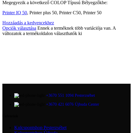
Megegyezik a következő COLOP Típusú Bélyegzőkbe:
Printer IQ 50
, Printer plus 50, Printer C50, Printer 50
Hozzáadás a kedvencekhez
Opciók választása
Ennek a terméknek több variációja van. A
változatok a termékoldalon választhatók ki
+3670 551 1094 Pesterzsébet
+3670 421 6076 Újbuda Center
Üzleteink
Kulcspontshop Pesterzsébet
Kulcspontshop Újbuda