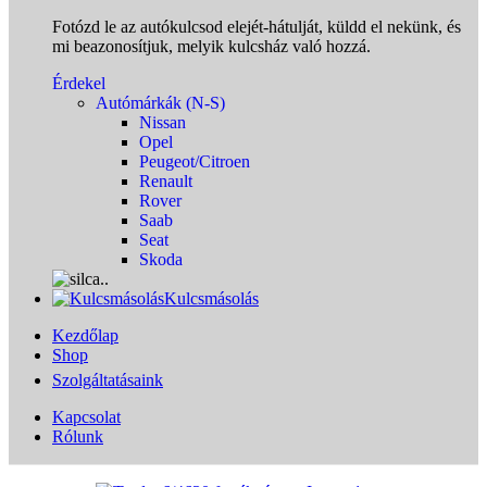
Fotózd le az autókulcsod elejét-hátulját, küldd el nekünk, és
mi beazonosítjuk, melyik kulcsház való hozzá.
Érdekel
Autómárkák (N-S)
Nissan
Opel
Peugeot/Citroen
Renault
Rover
Saab
Seat
Skoda
Kulcsmásolás
Kezdőlap
Shop
Szolgáltatásaink
Kapcsolat
Rólunk