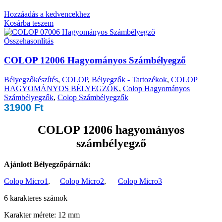
Hozzáadás a kedvencekhez
Kosárba teszem
Összehasonlítás
COLOP 12006 Hagyományos Számbélyegző
Bélyegzőkészítés
,
COLOP
,
Bélyegzők - Tartozékok
,
COLOP
HAGYOMÁNYOS BÉLYEGZŐK
,
Colop Hagyományos
Számbélyegzők
,
Colop Számbélyegzők
31900
Ft
COLOP 12006 hagyományos
számbélyegző
Ajánlott Bélyegzőpárnák:
Colop Micro1
,
Colop Micro2
,
Colop Micro3
6 karakteres számok
Karakter mérete: 12 mm