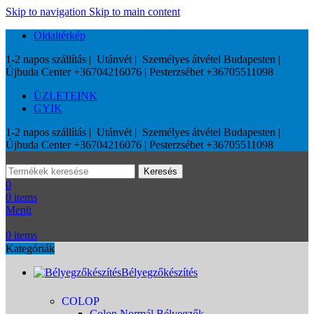
Skip to navigation
Skip to main content
Oldaltérkép
1-2 napos szállítás | Utánvét | Személyes átvétel Budapesten |
Újbuda Center +36704216076 | Pesterzsébet +36705511098
ÜZLETEINK
GYIK
1-2 napos szállítás | Utánvét | Személyes átvétel Budapesten |
Újbuda Center +36704216076 | Pesterzsébet +36705511098
Keresés
0
0
items
Menü
0
items
Kategóriák
Bélyegzőkészítés
COLOP
Colop Normál Bélyegzők