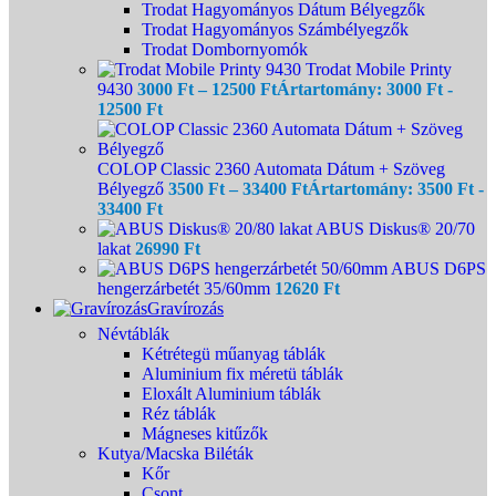
Trodat Hagyományos Dátum Bélyegzők
Trodat Hagyományos Számbélyegzők
Trodat Dombornyomók
Trodat Mobile Printy
9430
3000
Ft
–
12500
Ft
Ártartomány: 3000 Ft -
12500 Ft
COLOP Classic 2360 Automata Dátum + Szöveg
Bélyegző
3500
Ft
–
33400
Ft
Ártartomány: 3500 Ft -
33400 Ft
ABUS Diskus® 20/70
lakat
26990
Ft
ABUS D6PS
hengerzárbetét 35/60mm
12620
Ft
Gravírozás
Névtáblák
Kétrétegü műanyag táblák
Aluminium fix méretü táblák
Eloxált Aluminium táblák
Réz táblák
Mágneses kitűzők
Kutya/Macska Biléták
Kőr
Csont