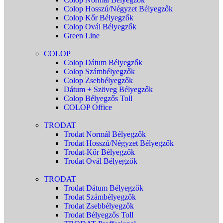
Colop Hosszú/Négyzet Bélyegzők
Colop Kőr Bélyegzők
Colop Ovál Bélyegzők
Green Line
COLOP
Colop Dátum Bélyegzők
Colop Számbélyegzők
Colop Zsebbélyegzők
Dátum + Szöveg Bélyegzők
Colop Bélyegzős Toll
COLOP Office
TRODAT
Trodat Normál Bélyegzők
Trodat Hosszú/Négyzet Bélyegzők
Trodat-Kőr Bélyegzők
Trodat Ovál Bélyegzők
TRODAT
Trodat Dátum Bélyegzők
Trodat Számbélyegzők
Trodat Zsebbélyegzők
Trodat Bélyegzős Toll