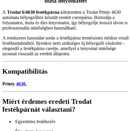
tiszta lenyomatért
A
Trodat 6/4630 festékpárna
kifejezetten a Trodat Printy 4630
automata bélyegzőhöz készült eredeti cserepárna. Biztosítja a
folyamatos, tiszta és éles lenyomatot, így bélyegzője hosszú távon is
professzionális minőségben használható.
A rendszeres használat során a festékpárna természetes módon veszít
festéktartalmából. Ilyenkor nem szükséges új bélyegzőt vásárolni –
elegendő a festékpárna cseréje, amellyel a lenyomat minősége
azonnal visszaáll az eredeti állapotra.
Kompatibilitás
Printy
4630
,
Miért érdemes eredeti Trodat
festékpárnát választani?
Egyenletes festékezés