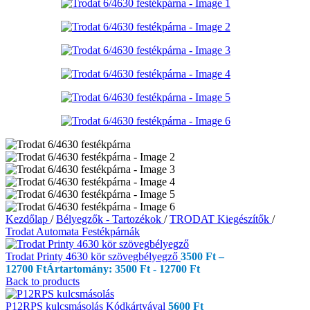
Kezdőlap
/
Bélyegzők - Tartozékok
/
TRODAT Kiegészítők
/
Trodat Automata Festékpárnák
Trodat Printy 4630 kör szövegbélyegző
3500
Ft
–
12700
Ft
Ártartomány: 3500 Ft - 12700 Ft
Back to products
P12RPS kulcsmásolás Kódkártyával
5600
Ft