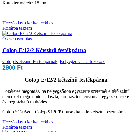
Karakter mérete: 18 mm
Hozzáadás a kedvencekhez
Kosárba teszem
Összehasonlítás
Colop E/12/2 Kétszínű festékpárna
Colop Kétszinű Festékpárnák
,
Bélyegzők - Tartozékok
2900
Ft
Colop E/12/2 kétszínű festékpárna
Tökéletes megoldás, ha bélyegződön egyszerre szeretnél eltérő színű
elemeket megjeleníteni. Tiszta, kontrasztos lenyomat, egyszerű csere
és megbízható működés
Colop S120Wd, Colop S120/P típusokba való kétszínű cserepárna
Hozzáadás a kedvencekhez
Kosárba teszem