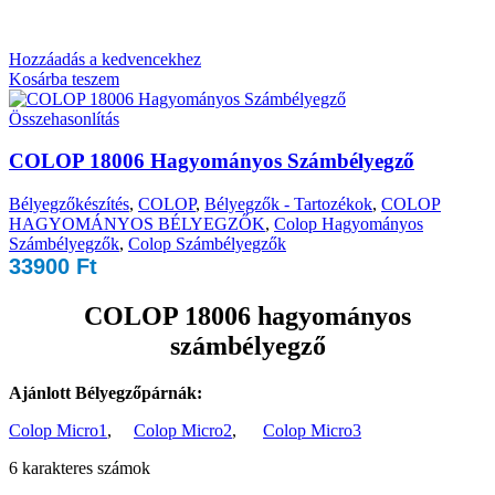
Hozzáadás a kedvencekhez
Kosárba teszem
Összehasonlítás
COLOP 18006 Hagyományos Számbélyegző
Bélyegzőkészítés
,
COLOP
,
Bélyegzők - Tartozékok
,
COLOP
HAGYOMÁNYOS BÉLYEGZŐK
,
Colop Hagyományos
Számbélyegzők
,
Colop Számbélyegzők
33900
Ft
COLOP 18006 hagyományos
számbélyegző
Ajánlott Bélyegzőpárnák:
Colop Micro1
,
Colop Micro2
,
Colop Micro3
6 karakteres számok