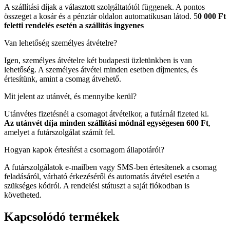
A szállítási díjak a választott szolgáltatótól függenek. A pontos
összeget a kosár és a pénztár oldalon automatikusan látod. 5
0 000 Ft
feletti rendelés esetén a szállítás ingyenes
Van lehetőség személyes átvételre?
Igen, személyes átvételre két budapesti üzletünkben is van
lehetőség. A személyes átvétel minden esetben díjmentes, és
értesítünk, amint a csomag átvehető.
Mit jelent az utánvét, és mennyibe kerül?
Utánvétes fizetésnél a csomagot átvételkor, a futárnál fizeted ki.
Az utánvét díja minden szállítási módnál egységesen 600 Ft
,
amelyet a futárszolgálat számít fel.
Hogyan kapok értesítést a csomagom állapotáról?
A futárszolgálatok e-mailben vagy SMS-ben értesítenek a csomag
feladásáról, várható érkezéséről és automatás átvétel esetén a
szükséges kódról. A rendelési státuszt a saját fiókodban is
követheted.
Kapcsolódó termékek