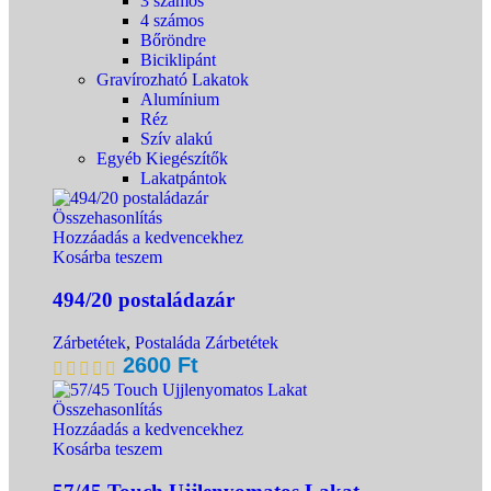
3 számos
4 számos
Bőröndre
Biciklipánt
Gravírozható Lakatok
Alumínium
Réz
Szív alakú
Egyéb Kiegészítők
Lakatpántok
Összehasonlítás
Hozzáadás a kedvencekhez
Kosárba teszem
494/20 postaládazár
Zárbetétek
,
Postaláda Zárbetétek
2600
Ft
Összehasonlítás
Hozzáadás a kedvencekhez
Kosárba teszem