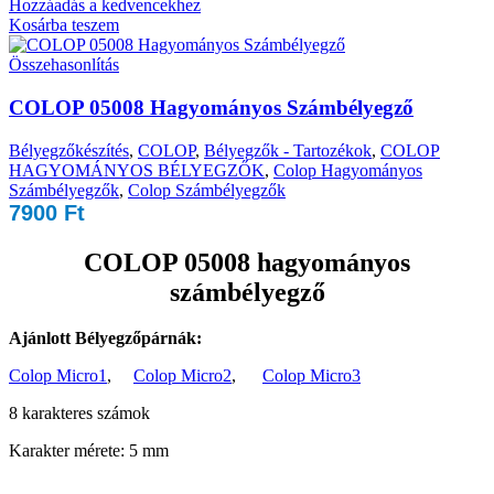
Hozzáadás a kedvencekhez
Kosárba teszem
Összehasonlítás
COLOP 05008 Hagyományos Számbélyegző
Bélyegzőkészítés
,
COLOP
,
Bélyegzők - Tartozékok
,
COLOP
HAGYOMÁNYOS BÉLYEGZŐK
,
Colop Hagyományos
Számbélyegzők
,
Colop Számbélyegzők
7900
Ft
COLOP 05008 hagyományos
számbélyegző
Ajánlott Bélyegzőpárnák:
Colop Micro1
,
Colop Micro2
,
Colop Micro3
8 karakteres számok
Karakter mérete: 5 mm