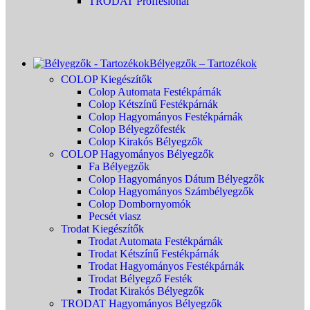
TRODAT Proffesional
Bélyegzők – Tartozékok
COLOP Kiegészítők
Colop Automata Festékpárnák
Colop Kétszínű Festékpárnák
Colop Hagyományos Festékpárnák
Colop Bélyegzőfesték
Colop Kirakós Bélyegzők
COLOP Hagyományos Bélyegzők
Fa Bélyegzők
Colop Hagyományos Dátum Bélyegzők
Colop Hagyományos Számbélyegzők
Colop Dombornyomók
Pecsét viasz
Trodat Kiegészítők
Trodat Automata Festékpárnák
Trodat Kétszínű Festékpárnák
Trodat Hagyományos Festékpárnák
Trodat Bélyegző Festék
Trodat Kirakós Bélyegzők
TRODAT Hagyományos Bélyegzők