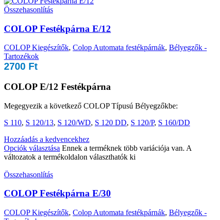
Összehasonlítás
COLOP Festékpárna E/12
COLOP Kiegészítők
,
Colop Automata festékpárnák
,
Bélyegzők -
Tartozékok
2700
Ft
COLOP E/12 Festékpárna
Megegyezik a következő COLOP Típusú Bélyegzőkbe:
S 110
,
S 120/13
,
S 120/WD
,
S 120 DD
,
S 120/P
,
S 160/DD
Hozzáadás a kedvencekhez
Opciók választása
Ennek a terméknek több variációja van. A
változatok a termékoldalon választhatók ki
Összehasonlítás
COLOP Festékpárna E/30
COLOP Kiegészítők
,
Colop Automata festékpárnák
,
Bélyegzők -