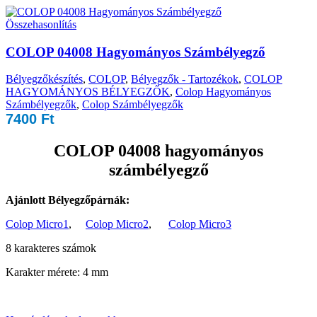
Összehasonlítás
COLOP 04008 Hagyományos Számbélyegző
Bélyegzőkészítés
,
COLOP
,
Bélyegzők - Tartozékok
,
COLOP
HAGYOMÁNYOS BÉLYEGZŐK
,
Colop Hagyományos
Számbélyegzők
,
Colop Számbélyegzők
7400
Ft
COLOP 04008 hagyományos
számbélyegző
Ajánlott Bélyegzőpárnák:
Colop Micro1
,
Colop Micro2
,
Colop Micro3
8 karakteres számok
Karakter mérete: 4 mm