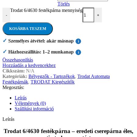
Törlés
Trodat 6/4630 festékpárna mennyiség
-
+
KOSÁRBA TESZEM
✓
Személyes átvétel: akár másnap
i
✓
Házhozszállítás: 1–2 munkanap
i
Összehasonlítás
Hozzáadás a kedvencekhez
Cikkszám:
N/A
Kategóriák:
Bélyegzők - Tartozékok
,
Trodat Automata
Festékpárnák
,
TRODAT Kiegészítők
Megosztás:
Leírás
Vélemények (0)
Szállítási információ
Leírás
Trodat 6/4630 festékpárna – eredeti cserepárna éles,