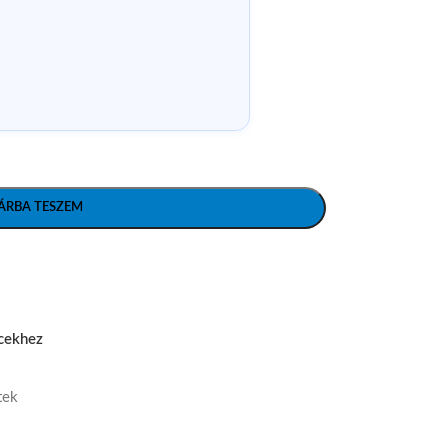
ÁRBA TESZEM
cekhez
tek