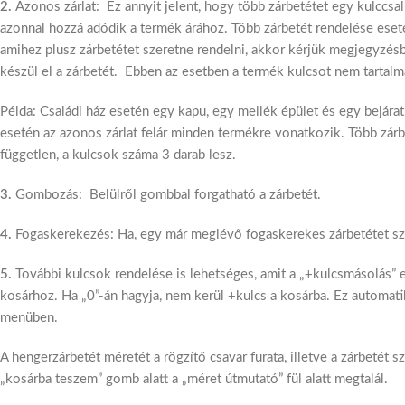
2.
Azonos zárlat: Ez annyit jelent, hogy több zárbetétet egy kulccsal 
azonnal hozzá adódik a termék árához. Több zárbetét rendelése eseté
amihez plusz zárbetétet szeretne rendelni, akkor kérjük megjegyzésbe 
készül el a zárbetét. Ebben az esetben a termék kulcsot nem tartalma
Példa: Családi ház esetén egy kapu, egy mellék épület és egy bejárat 
esetén az azonos zárlat felár minden termékre vonatkozik. Több zár
független, a kulcsok száma 3 darab lesz.
3.
Gombozás: Belülről gombbal forgatható a zárbetét.
4.
Fogaskerekezés: Ha, egy már meglévő fogaskerekes zárbetétet szere
5.
További kulcsok rendelése is lehetséges, amit a „+kulcsmásolás” 
kosárhoz. Ha „0”-án hagyja, nem kerül +kulcs a kosárba. Ez automat
menüben.
A hengerzárbetét méretét a rögzítő csavar furata, illetve a zárbetét 
„kosárba teszem” gomb alatt a „méret útmutató” fül alatt megtalál.