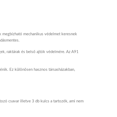
akik megbízható mechanikus védelmet keresnek
adásmentes.
gek, raktárak és belső ajtók védelmére. Az A91
ténik. Ez különösen hasznos társasházakban,
tozó csavar illetve 3 db kulcs a tartozék, ami nem