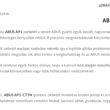
LEÍRÁS
Leírás
AB
Az
ABUS A91
zárbetét
a német ABUS gyártó egyik bevált, hagyomány
felesleges bonyolítás nélkül. A precíziós megmunkálásnak köszönhe
A zárbetét
európai szabvány méretű
, így a legtöbb ajtóba probléma
ideális megoldás ott, ahol fontos a megbízhatóság és az ABUS minő
A rendszer egyik fontos előnye, hogy a kulcsok
kód alapján másolh
irodai környezetben vagy több felhasználós rendszereknél.
1.
ABUS A91-CT5N
gombos zárbetét rendelése esetén jelölje ki a m
tartalmaz semmilyen szerelési felárat. (azonos zárlat, gombozás, fog