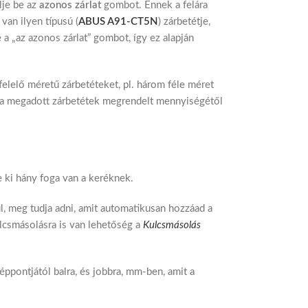
lje be az
azonos zárlat
gombot. Ennek a felára
van ilyen típusú (
ABUS A91-CT5N
) zárbetétje,
 a „az azonos zárlat” gombot, így ez alapján
gfelelő méretű zárbetéteket, pl. három féle méret
át a megadott zárbetétek megrendelt mennyiségétől
e ki hány foga van a keréknek.
l, meg tudja adni, amit automatikusan hozzáad a
ulcsmásolásra is van lehetőség a
Kulcsmásolás
éppontjától balra, és jobbra, mm-ben, amit a