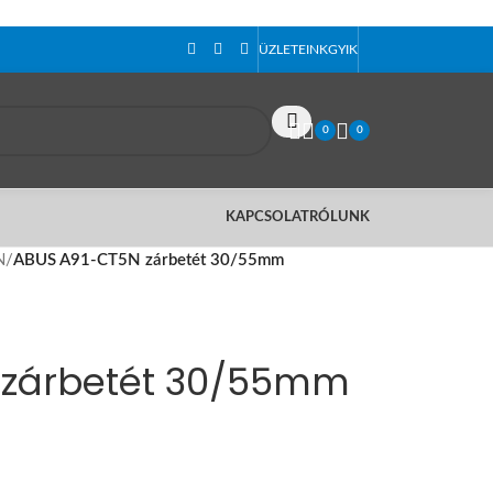
ÜZLETEINK
GYIK
0
0
KAPCSOLAT
RÓLUNK
N
/
ABUS A91-CT5N zárbetét 30/55mm
 zárbetét 30/55mm