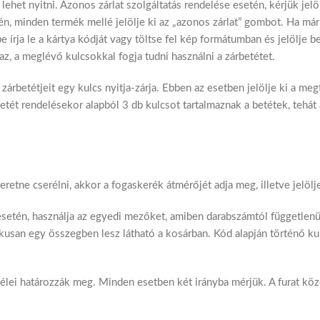
lehet nyitni. Azonos zárlat szolgáltatás rendelése esetén, kérjük jelö
n, minden termék mellé jelölje ki az „azonos zárlat” gombot. Ha már 
írja le a kártya kódját vagy töltse fel kép formátumban és jelölje be
z, a meglévő kulcsokkal fogja tudni használni a zárbetétet.
zárbetétjeit egy kulcs nyitja-zárja. Ebben az esetben jelölje ki a me
betét rendelésekor alapból 3 db kulcsot tartalmaznak a betétek, teh
tne cserélni, akkor a fogaskerék átmérőjét adja meg, illetve jelölj
esetén, használja az egyedi mezőket, amiben darabszámtól függetlenü
ikusan egy összegben lesz látható a kosárban. Kód alapján történő k
szélei határozzák meg. Minden esetben két irányba mérjük. A furat köz