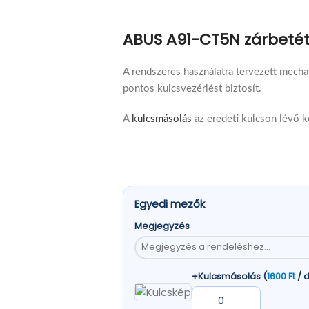
ABUS A91-CT5N zárbet
A rendszeres használatra tervezett mecha
pontos kulcsvezérlést biztosít.
A
kulcsmásolás
az eredeti kulcson lévő k
Egyedi mezők
Megjegyzés
+Kulcsmásolás (
1600
Ft
/ 