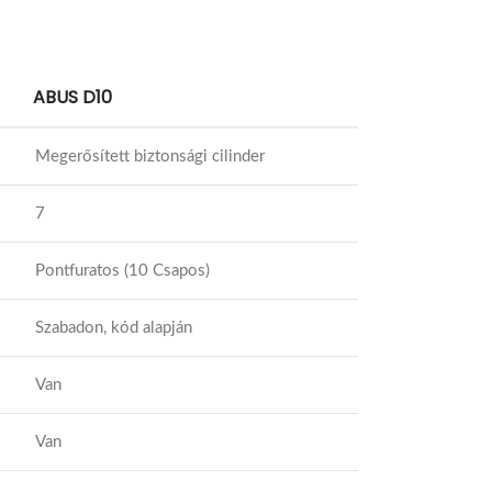
ABUS D10
Megerősített biztonsági cilinder
7
Pontfuratos (10 Csapos)
Szabadon, kód alapján
Van
Van