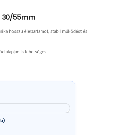
ét 30/55mm
nika hosszú élettartamot, stabil működést és
ód alapján is lehetséges.
db)