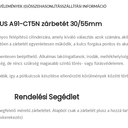
VÉLEMÉNYEK (0)
ÖSSZEHASONLÍTÁS
SZÁLLÍTÁSI INFORMÁCIÓ
US A91-CT5N zárbetét 30/55mm
os felépítésű cilinderzára, amely kiváló választás azok számára, 
tően a zárbetét egyenletesen működik, a kulcs forgása pontos és ak
mentesen beépíthető. Alkalmas lakóingatlanok, irodák, mellékhelyisé
ség, de nincs szükség magasabb szintű törés- vagy fúrásvédelemre.
atók
, így a pótkulcsok készítése ellenőrzött körülmények között tör
Rendelési Segédlet
egfelelő méretű zárbetétet. Alapból csak a zárbetét plusz a hozzá tar
askerekezés)