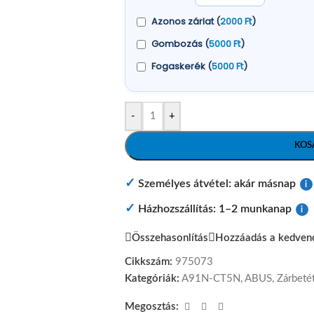
Azonos zárlat (
2000
Ft
)
Gombozás (
5000
Ft
)
Fogaskerék (
5000
Ft
)
-
+
KOS
✓
Személyes átvétel: akár másnap
i
✓
Házhozszállítás: 1–2 munkanap
i
Összehasonlítás
Hozzáadás a kedven
Cikkszám:
975073
Kategóriák:
A91N-CT5N
,
ABUS
,
Zárbeté
Megosztás: