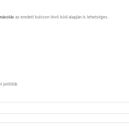
másolás
az eredeti kulcson lévő kód alapján is lehetséges.
l jelöltük