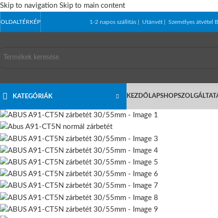
Skip to navigation
Skip to main content
OLDALTÉRKÉP
1-2 napos szállítás | Utánvét | Személyes átvét
KEZDŐLAP
SHOP
SZOLGÁLTAT
KATEGÓRIÁK