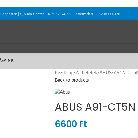
el Budapesten | Újbuda Center +36704216076 | Pesterzsébet +36705511098
ÁSAINK
Kezdőlap
/
Zárbetétek
/
ABUS
/
A91N-CT5
Back to products
ABUS A91-CT5N
6600
Ft