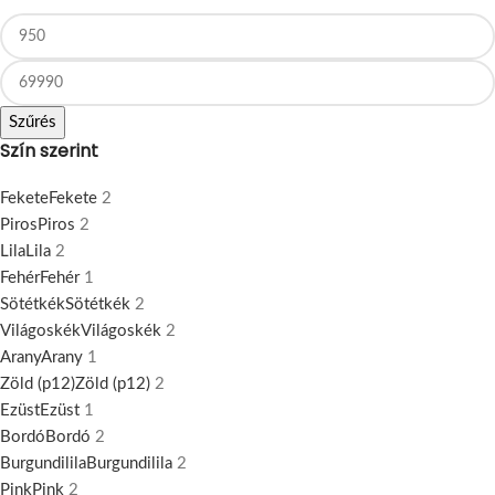
Szűrés
Szín szerint
Fekete
Fekete
2
Piros
Piros
2
Lila
Lila
2
Fehér
Fehér
1
Sötétkék
Sötétkék
2
Világoskék
Világoskék
2
Arany
Arany
1
Zöld (p12)
Zöld (p12)
2
Ezüst
Ezüst
1
Bordó
Bordó
2
Burgundilila
Burgundilila
2
Pink
Pink
2