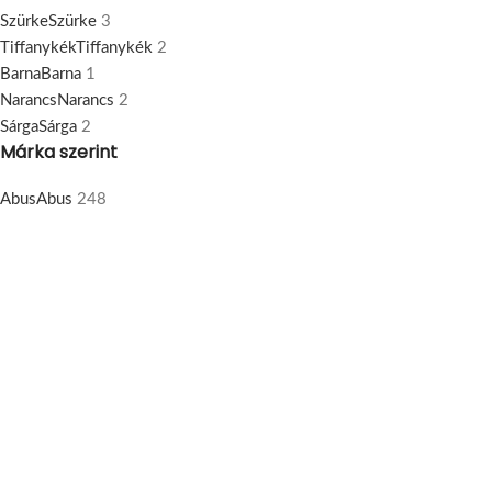
Szürke
Szürke
3
Tiffanykék
Tiffanykék
2
Barna
Barna
1
Narancs
Narancs
2
Sárga
Sárga
2
Márka szerint
Abus
Abus
248