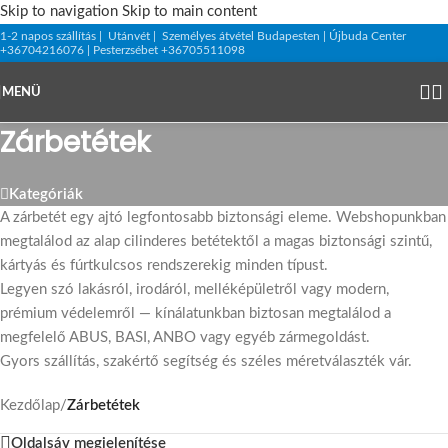
Skip to navigation
Skip to main content
1-2 napos szállítás | Utánvét | Személyes átvétel Budapesten | Újbuda Center
+36704216076 | Pesterzsébet +36705511098
MENÜ
Zárbetétek
Kategóriák
A zárbetét egy ajtó legfontosabb biztonsági eleme. Webshopunkban
megtalálod az alap cilinderes betétektől a magas biztonsági szintű,
kártyás és fúrtkulcsos rendszerekig minden típust.
Legyen szó lakásról, irodáról, melléképületről vagy modern,
prémium védelemről — kínálatunkban biztosan megtalálod a
megfelelő ABUS, BASI, ANBO vagy egyéb zármegoldást.
Gyors szállítás, szakértő segítség és széles méretválaszték vár.
Kezdőlap
/
Zárbetétek
Oldalsáv megjelenítése