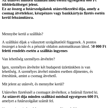
Az utánvét minden szállítási mód esetén egységesen 600 Ft
többletköltséget jelent.
Ez az összeg a futárszolgálatok utánvétkezelési díja, amely a
csomag átvételekor, készpénzes vagy bankkártyás fizetés esetén
kerül felszámításra.
Mennyibe kerül a szállítás?
A szállítási díjak a választott szolgáltatótól függenek. A pontos
összeget a kosár és a pénztár oldalon automatikusan látod. 5
0 000 Ft
feletti rendelés esetén a szállítás ingyenes
Van lehetőség személyes átvételre?
Igen, személyes átvételre két budapesti üzletünkben is van
lehetőség. A személyes átvétel minden esetben díjmentes, és
értesítünk, amint a csomag átvehető.
Mit jelent az utánvét, és mennyibe kerül?
Utánvétes fizetésnél a csomagot átvételkor, a futárnál fizeted ki.
Az utánvét díja minden szállítási módnál egységesen 600 Ft
,
amelyet a futárszolgálat számít fel.