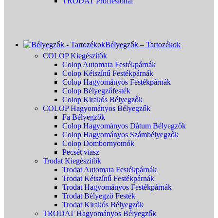
TRODAT Proffesional
Bélyegzők – Tartozékok
COLOP Kiegészítők
Colop Automata Festékpárnák
Colop Kétszínű Festékpárnák
Colop Hagyományos Festékpárnák
Colop Bélyegzőfesték
Colop Kirakós Bélyegzők
COLOP Hagyományos Bélyegzők
Fa Bélyegzők
Colop Hagyományos Dátum Bélyegzők
Colop Hagyományos Számbélyegzők
Colop Dombornyomók
Pecsét viasz
Trodat Kiegészítők
Trodat Automata Festékpárnák
Trodat Kétszínű Festékpárnák
Trodat Hagyományos Festékpárnák
Trodat Bélyegző Festék
Trodat Kirakós Bélyegzők
TRODAT Hagyományos Bélyegzők