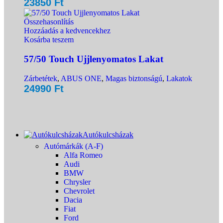
23850
Ft
Összehasonlítás
Hozzáadás a kedvencekhez
Kosárba teszem
57/50 Touch Ujjlenyomatos Lakat
Zárbetétek
,
ABUS ONE
,
Magas biztonságú
,
Lakatok
24990
Ft
Autókulcsházak
Autómárkák (A-F)
Alfa Romeo
Audi
BMW
Chrysler
Chevrolet
Dacia
Fiat
Ford