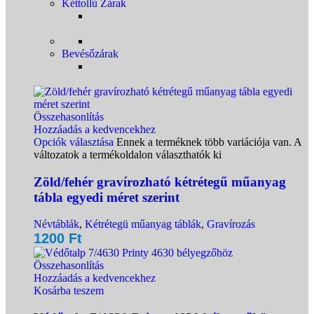
Kéttollú Zárak
Bevésőzárak
Összehasonlítás
Hozzáadás a kedvencekhez
Opciók választása
Ennek a terméknek több variációja van. A
változatok a termékoldalon választhatók ki
Zöld/fehér gravírozható kétrétegű műanyag
tábla egyedi méret szerint
Névtáblák
,
Kétrétegü műanyag táblák
,
Gravírozás
1200
Ft
Összehasonlítás
Hozzáadás a kedvencekhez
Kosárba teszem