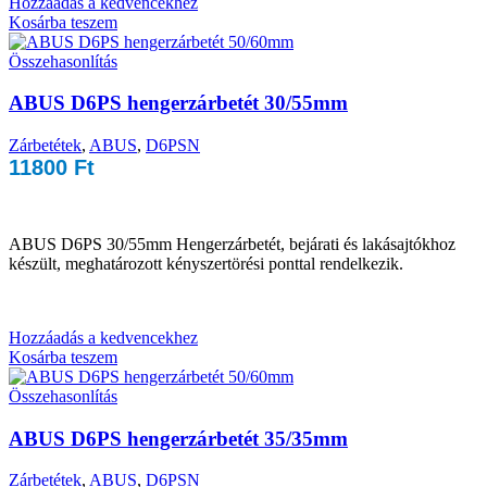
Hozzáadás a kedvencekhez
Kosárba teszem
Összehasonlítás
ABUS D6PS hengerzárbetét 30/55mm
Zárbetétek
,
ABUS
,
D6PSN
11800
Ft
ABUS D6PS 30/55mm Hengerzárbetét, bejárati és lakásajtókhoz
készült, meghatározott kényszertörési ponttal rendelkezik.
Hozzáadás a kedvencekhez
Kosárba teszem
Összehasonlítás
ABUS D6PS hengerzárbetét 35/35mm
Zárbetétek
,
ABUS
,
D6PSN