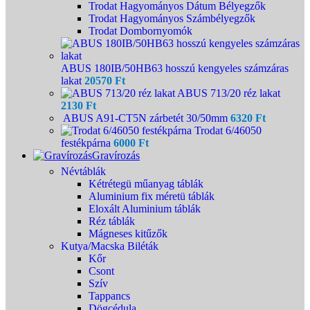
Trodat Hagyományos Dátum Bélyegzők
Trodat Hagyományos Számbélyegzők
Trodat Dombornyomók
ABUS 180IB/50HB63 hosszú kengyeles számzáras
lakat
20570
Ft
ABUS 713/20 réz lakat
2130
Ft
ABUS A91-CT5N zárbetét 30/50mm
6320
Ft
Trodat 6/46050
festékpárna
6000
Ft
Gravírozás
Névtáblák
Kétrétegü műanyag táblák
Aluminium fix méretü táblák
Eloxált Aluminium táblák
Réz táblák
Mágneses kitűzők
Kutya/Macska Biléták
Kőr
Csont
Szív
Tappancs
Dögcédula