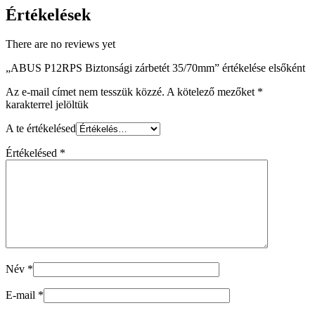
Értékelések
There are no reviews yet
„ABUS P12RPS Biztonsági zárbetét 35/70mm” értékelése elsőként
Az e-mail címet nem tesszük közzé.
A kötelező mezőket
*
karakterrel jelöltük
A te értékelésed
Értékelésed
*
Név
*
E-mail
*