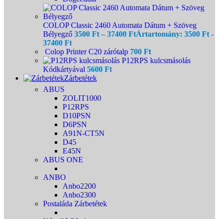
COLOP Classic 2460 Automata Dátum + Szöveg
Bélyegző
3500
Ft
–
37400
Ft
Ártartomány: 3500 Ft -
37400 Ft
Colop Printer C20 zárótalp
700
Ft
P12RPS kulcsmásolás
Kódkártyával
5600
Ft
Zárbetétek
ABUS
ZOLIT1000
P12RPS
D10PSN
D6PSN
A91N-CT5N
D45
E45N
ABUS ONE
ANBO
Anbo2200
Anbo2300
Postaláda Zárbetétek