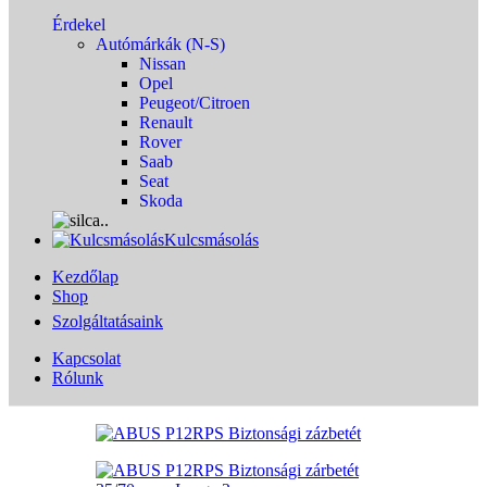
Érdekel
Autómárkák (N-S)
Nissan
Opel
Peugeot/Citroen
Renault
Rover
Saab
Seat
Skoda
Kulcsmásolás
Kezdőlap
Shop
Szolgáltatásaink
Kapcsolat
Rólunk