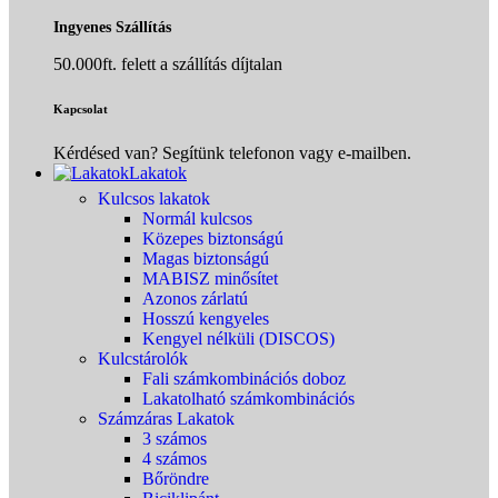
Ingyenes Szállítás
50.000ft. felett a szállítás díjtalan
Kapcsolat
Kérdésed van? Segítünk telefonon vagy e-mailben.
Lakatok
Kulcsos lakatok
Normál kulcsos
Közepes biztonságú
Magas biztonságú
MABISZ minősítet
Azonos zárlatú
Hosszú kengyeles
Kengyel nélküli (DISCOS)
Kulcstárolók
Fali számkombinációs doboz
Lakatolható számkombinációs
Számzáras Lakatok
3 számos
4 számos
Bőröndre