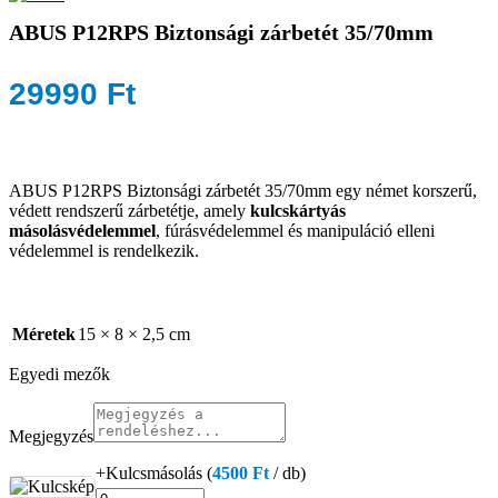
ABUS P12RPS Biztonsági zárbetét 35/70mm
29990
Ft
ABUS P12RPS Biztonsági zárbetét 35/70mm egy német korszerű,
védett rendszerű zárbetétje, amely
kulcskártyás
másolásvédelemmel
, fúrásvédelemmel és manipuláció elleni
védelemmel is rendelkezik.
Méretek
15 × 8 × 2,5 cm
Egyedi mezők
Megjegyzés
+Kulcsmásolás (
4500
Ft
/ db)