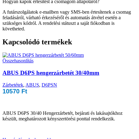
Hogyan kapok értesítést a csomagom állapotáról?
A futárszolgálatok e-mailben vagy SMS-ben értesítenek a csomag
feladásáról, várható érkezéséről és automatás átvétel esetén a
szükséges kódról. A rendelési státuszt a saját fiókodban is
követheted.
Kapcsolódó termékek
Összehasonlítás
ABUS D6PS hengerzárbetét 30/40mm
Zárbetétek
,
ABUS
,
D6PSN
10570
Ft
ABUS D6PS 30/40 Hengerzárbetét, bejárati és lakásajtókhoz
készült, meghatározott kényszertörési ponttal rendelkezik.