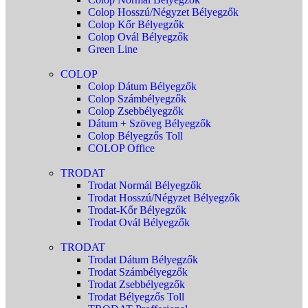
Colop Hosszú/Négyzet Bélyegzők
Colop Kőr Bélyegzők
Colop Ovál Bélyegzők
Green Line
COLOP
Colop Dátum Bélyegzők
Colop Számbélyegzők
Colop Zsebbélyegzők
Dátum + Szöveg Bélyegzők
Colop Bélyegzős Toll
COLOP Office
TRODAT
Trodat Normál Bélyegzők
Trodat Hosszú/Négyzet Bélyegzők
Trodat-Kőr Bélyegzők
Trodat Ovál Bélyegzők
TRODAT
Trodat Dátum Bélyegzők
Trodat Számbélyegzők
Trodat Zsebbélyegzők
Trodat Bélyegzős Toll