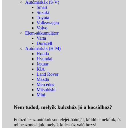
Autómárkák (S-V)
Smart
Suzuki
Toyota
Volkswagen
Volvo
Elem-akkumulátor
Varta
Duracell
Autómárkák (H-M)
Honda
Hyundai
Jaguar
KIA
Land Rover
Mazda
Mercedes
Mitsubishi
Mini
Nem tudod, melyik kulcsház jó a kocsidhoz?
Fotózd le az autókulcsod elejét-hátulját, küldd el nekünk, és
mi beazonosítjuk, melyik kulcsház való hozzá.