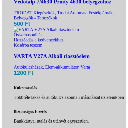
Védőtalp 7/4630 Printy 4630 bélyegzőhöz
TRODAT Kiegészítők
,
Trodat Automata Festékpárnák
,
Bélyegzők - Tartozékok
500
Ft
Összehasonlítás
Hozzáadás a kedvencekhez
Kosárba teszem
VARTA V27A Alkáli riasztóelem
Autókulcsházak
,
Elem-akkumulátor
,
Varta
1200
Ft
Kulcsmásolás
Többféle lakás és autókulcs azonnali másolással üzleteinkben
Biztonságos Fizetés
Bankkártya, utalás és utánvét egyszerűen.