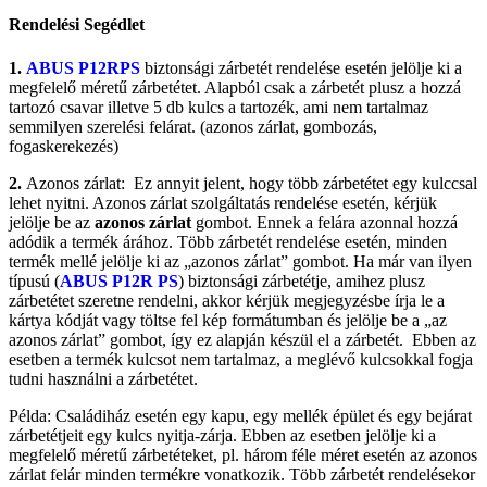
Rendelési Segédlet
1.
ABUS P12RPS
biztonsági zárbetét rendelése esetén jelölje ki a
megfelelő méretű zárbetétet. Alapból csak a zárbetét plusz a hozzá
tartozó csavar illetve 5 db kulcs a tartozék, ami nem tartalmaz
semmilyen szerelési felárat. (azonos zárlat, gombozás,
fogaskerekezés)
2.
Azonos zárlat: Ez annyit jelent, hogy több zárbetétet egy kulccsal
lehet nyitni. Azonos zárlat szolgáltatás rendelése esetén, kérjük
jelölje be az
azonos zárlat
gombot. Ennek a felára azonnal hozzá
adódik a termék árához. Több zárbetét rendelése esetén, minden
termék mellé jelölje ki az „azonos zárlat” gombot. Ha már van ilyen
típusú (
ABUS P12R PS
) biztonsági zárbetétje, amihez plusz
zárbetétet szeretne rendelni, akkor kérjük megjegyzésbe írja le a
kártya kódját vagy töltse fel kép formátumban és jelölje be a „az
azonos zárlat” gombot, így ez alapján készül el a zárbetét. Ebben az
esetben a termék kulcsot nem tartalmaz, a meglévő kulcsokkal fogja
tudni használni a zárbetétet.
Példa: Családiház esetén egy kapu, egy mellék épület és egy bejárat
zárbetétjeit egy kulcs nyitja-zárja. Ebben az esetben jelölje ki a
megfelelő méretű zárbetéteket, pl. három féle méret esetén az azonos
zárlat felár minden termékre vonatkozik. Több zárbetét rendelésekor