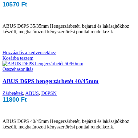
10570
Ft
ABUS D6PS 35/35mm Hengerzárbetét, bejárati és lakásajtókhoz
készült, meghatározott kényszertörési ponttal rendelkezik.
Hozzáadás a kedvencekhez
Kosárba teszem
Összehasonlítás
ABUS D6PS hengerzárbetét 40/45mm
Zárbetétek
,
ABUS
,
D6PSN
11800
Ft
ABUS D6PS 40/45mm Hengerzárbetét, bejárati és lakásajtókhoz
készült, meghatározott kényszertörési ponttal rendelkezik.