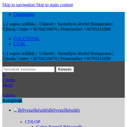
Skip to navigation
Skip to main content
Oldaltérkép
1-2 napos szállítás | Utánvét | Személyes átvétel Budapesten |
Újbuda Center +36704216076 | Pesterzsébet +36705511098
ÜZLETEINK
GYIK
1-2 napos szállítás | Utánvét | Személyes átvétel Budapesten |
Újbuda Center +36704216076 | Pesterzsébet +36705511098
Keresés
0
0
items
Menü
0
items
Kategóriák
Bélyegzőkészítés
COLOP
Colop Normál Bélyegzők