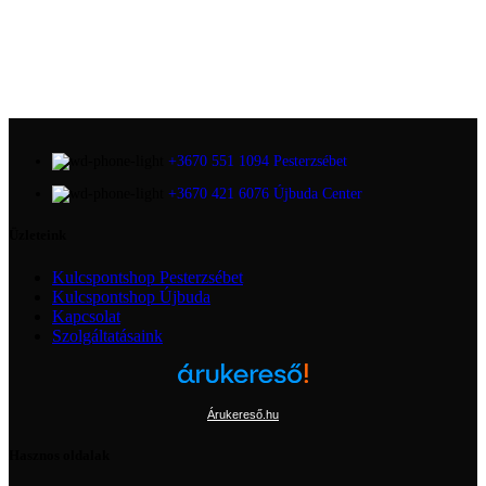
+3670 551 1094 Pesterzsébet
+3670 421 6076 Újbuda Center
Üzleteink
Kulcspontshop Pesterzsébet
Kulcspontshop Újbuda
Kapcsolat
Szolgáltatásaink
Árukereső.hu
Hasznos oldalak