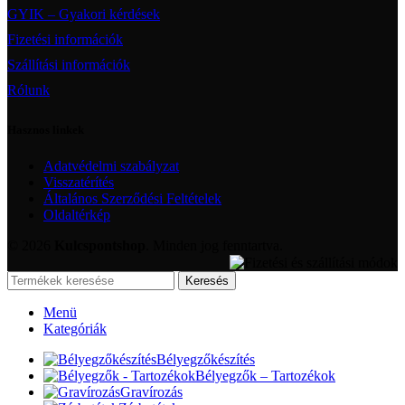
GYIK – Gyakori kérdések
Fizetési információk
Szállítási információk
Rólunk
Hasznos linkek
Adatvédelmi szabályzat
Visszatérítés
Általános Szerződési Feltételek
Oldaltérkép
© 2026
Kulcspontshop
. Minden jog fenntartva.
Keresés
Menü
Kategóriák
Bélyegzőkészítés
Bélyegzők – Tartozékok
Gravírozás