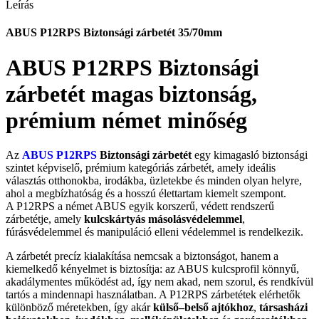
Leírás
ABUS P12RPS Biztonsági zárbetét 35/70mm
ABUS P12RPS Biztonsági
zárbetét magas biztonság,
prémium német minőség
Az
ABUS P12RPS
Biztonsági zárbetét
egy kimagasló biztonsági
szintet képviselő, prémium kategóriás zárbetét, amely ideális
választás otthonokba, irodákba, üzletekbe és minden olyan helyre,
ahol a megbízhatóság és a hosszú élettartam kiemelt szempont.
A P12RPS a német ABUS egyik korszerű, védett rendszerű
zárbetétje, amely
kulcskártyás másolásvédelemmel
,
fúrásvédelemmel és manipuláció elleni védelemmel is rendelkezik.
A zárbetét precíz kialakítása nemcsak a biztonságot, hanem a
kiemelkedő kényelmet is biztosítja: az ABUS kulcsprofil könnyű,
akadálymentes működést ad, így nem akad, nem szorul, és rendkívül
tartós a mindennapi használatban. A P12RPS zárbetétek elérhetők
különböző méretekben, így akár
külső–belső ajtókhoz
,
társasházi