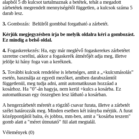
alapból 5 db kulcsot tartalmaznak a betétek, tehát a megadott
zárbetétek megrendelt mennyiségétől független, a kulcsok száma 5
darab lesz.
3.
Gombozás: Belülről gombbal forgatható a zárbetét.
Kérjük megjegyzésben írja be melyik oldalra kéri a gombozást.
Ez mindig a belső oldal.
4.
Fogaskerekezés: Ha, egy már meglévő fogaskerekes zárbetétet
szeretne cserélni, akkor a fogaskerék átmérőjét adja meg, illetve
jelölje ki hány foga van a keréknek.
5.
További kulcsok rendelése is lehetséges, amit a „+kulcsmásolás”
esetén, használja az egyedi mezőket, amiben darabszámtól
függetlenül, meg tudja adni, amit automatikusan hozzáad a
kosárhoz. Ha "0"-án hagyja, nem kerül +kulcs a kosárba. Ez
automatikusan egy összegben lesz látható a kosárban.
A hengerzárbetét méretét a rögzítő csavar furata, illetve a zárbetét
szélei határozzák meg. Minden esetben két irányba mérjük. A furat
középpontjától balra, és jobbra, mm-ben, amit a "kosárba teszem"
gomb alatt a "méret útmutató" fül alatt megtalál.
Vélemények (0)