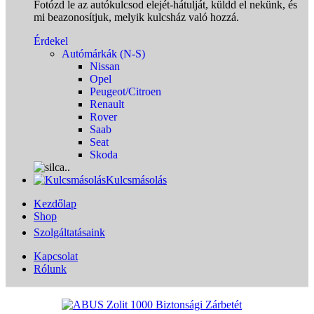
Fotózd le az autókulcsod elejét-hátulját, küldd el nekünk, és
mi beazonosítjuk, melyik kulcsház való hozzá.
Érdekel
Autómárkák (N-S)
Nissan
Opel
Peugeot/Citroen
Renault
Rover
Saab
Seat
Skoda
Kulcsmásolás
Kezdőlap
Shop
Szolgáltatásaink
Kapcsolat
Rólunk