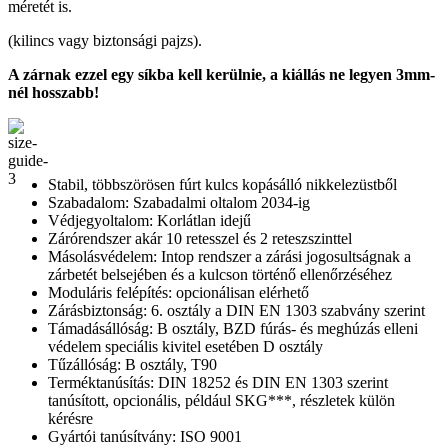
méretét is.
(kilincs vagy biztonsági pajzs).
A zárnak ezzel egy síkba kell kerülnie, a kiállás ne legyen 3mm-
nél hosszabb!
Stabil, többszörösen fúrt kulcs kopásálló nikkelezüstből
Szabadalom: Szabadalmi oltalom 2034-ig
Védjegyoltalom: Korlátlan idejű
Zárórendszer akár 10 retesszel és 2 reteszszinttel
Másolásvédelem: Intop rendszer a zárási jogosultságnak a
zárbetét belsejében és a kulcson történő ellenőrzéséhez
Moduláris felépítés: opcionálisan elérhető
Zárásbiztonság: 6. osztály a DIN EN 1303 szabvány szerint
Támadásállóság: B osztály, BZD fúrás- és meghúzás elleni
védelem speciális kivitel esetében D osztály
Tűzállóság: B osztály, T90
Terméktanúsítás: DIN 18252 és DIN EN 1303 szerint
tanúsított, opcionális, például SKG***, részletek külön
kérésre
Gyártói tanúsítvány: ISO 9001