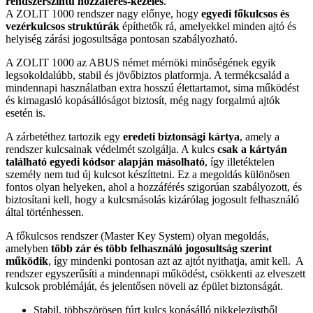
rendszerszintű hozzáférés-kezelés
.
A ZOLIT 1000 rendszer nagy előnye, hogy
egyedi főkulcsos és
vezérkulcsos struktúrák
építhetők rá, amelyekkel minden ajtó és
helyiség zárási jogosultsága pontosan szabályozható.
A ZOLIT 1000 az ABUS német mérnöki minőségének egyik
legsokoldalúbb, stabil és jövőbiztos platformja. A termékcsalád a
mindennapi használatban extra hosszú élettartamot, sima működést
és kimagasló kopásállóságot biztosít, még nagy forgalmú ajtók
esetén is.
A zárbetéthez tartozik egy
eredeti biztonsági kártya
, amely a
rendszer kulcsainak védelmét szolgálja. A kulcs
csak a kártyán
található egyedi kódsor alapján másolható
, így illetéktelen
személy nem tud új kulcsot készíttetni. Ez a megoldás különösen
fontos olyan helyeken, ahol a hozzáférés szigorúan szabályozott, és
biztosítani kell, hogy a kulcsmásolás kizárólag jogosult felhasználó
által történhessen.
A főkulcsos rendszer (Master Key System) olyan megoldás,
amelyben
több zár és több felhasználó jogosultság szerint
működik
, így mindenki pontosan azt az ajtót nyithatja, amit kell. A
rendszer egyszerűsíti a mindennapi működést, csökkenti az elveszett
kulcsok problémáját, és jelentősen növeli az épület biztonságát.
Stabil, többszörösen fúrt kulcs kopásálló nikkelezüstből