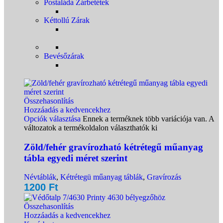
Postaláda Zárbetétek
Kéttollú Zárak
Bevésőzárak
Összehasonlítás
Hozzáadás a kedvencekhez
Opciók választása
Ennek a terméknek több variációja van. A
változatok a termékoldalon választhatók ki
Zöld/fehér gravírozható kétrétegű műanyag
tábla egyedi méret szerint
Névtáblák
,
Kétrétegü műanyag táblák
,
Gravírozás
1200
Ft
Összehasonlítás
Hozzáadás a kedvencekhez