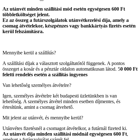
Az utánvét minden szállítási mód esetén egységesen 600 Ft
többletköltséget jelent.
Ez az összeg a futárszolgálatok utánvétkezelési díja, amely a
csomag átvételekor, készpénzes vagy bankkártyás fizetés esetén
kerül felszámításra.
Mennyibe kerül a szállítás?
A szállítási díjak a választott szolgáltatótól függenek. A pontos
összeget a kosár és a pénztár oldalon automatikusan látod. 5
0 000 Ft
feletti rendelés esetén a szállítás ingyenes
Van lehetőség személyes átvételre?
Igen, személyes átvételre két budapesti üzletünkben is van
lehetőség. A személyes átvétel minden esetben díjmentes, és
értesítünk, amint a csomag átvehető.
Mit jelent az utánvét, és mennyibe kerül?
Utánvétes fizetésnél a csomagot átvételkor, a futárnál fizeted ki.
Az utánvét díja minden szállítási módnál egységesen 600 Ft
,
amelyet a futárszolgálat számít fel.