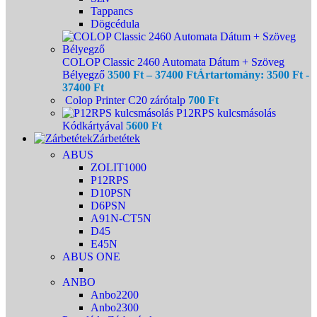
Tappancs
Dögcédula
COLOP Classic 2460 Automata Dátum + Szöveg
Bélyegző
3500
Ft
–
37400
Ft
Ártartomány: 3500 Ft -
37400 Ft
Colop Printer C20 zárótalp
700
Ft
P12RPS kulcsmásolás
Kódkártyával
5600
Ft
Zárbetétek
ABUS
ZOLIT1000
P12RPS
D10PSN
D6PSN
A91N-CT5N
D45
E45N
ABUS ONE
ANBO
Anbo2200
Anbo2300