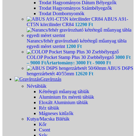
Trodat Hagyományos Dátum Bélyegzők
Trodat Hagyományos Számbélyegzők
Trodat Dombornyomók
ABUS A91-
CT5N körcilinder CR84
12290
Ft
Narancs/fehér gravírozható kétrétegű műanyag tábla
egyedi méret szerint
1200
Ft
COLOP Pocket Stamp Plus 30 Zsebbélyegző
3000
Ft
–
9000
Ft
Ártartomány: 3000 Ft - 9000 Ft
ABUS D6PS
hengerzárbetét 40/55mm
12620
Ft
Gravírozás
Névtáblák
Kétrétegü műanyag táblák
Aluminium fix méretü táblák
Eloxált Aluminium táblák
Réz táblák
Mágneses kitűzők
Kutya/Macska Biléták
Kőr
Csont
Szív