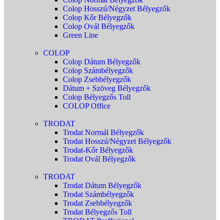
Colop Hosszú/Négyzet Bélyegzők
Colop Kőr Bélyegzők
Colop Ovál Bélyegzők
Green Line
COLOP
Colop Dátum Bélyegzők
Colop Számbélyegzők
Colop Zsebbélyegzők
Dátum + Szöveg Bélyegzők
Colop Bélyegzős Toll
COLOP Office
TRODAT
Trodat Normál Bélyegzők
Trodat Hosszú/Négyzet Bélyegzők
Trodat-Kőr Bélyegzők
Trodat Ovál Bélyegzők
TRODAT
Trodat Dátum Bélyegzők
Trodat Számbélyegzők
Trodat Zsebbélyegzők
Trodat Bélyegzős Toll