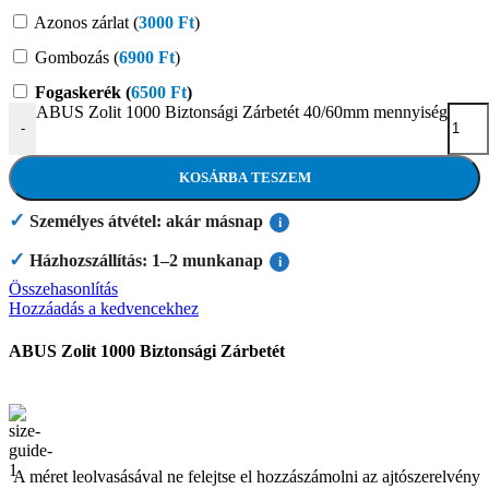
Azonos zárlat (
3000
Ft
)
Gombozás (
6900
Ft
)
Fogaskerék (
6500
Ft
)
ABUS Zolit 1000 Biztonsági Zárbetét 40/60mm mennyiség
-
KOSÁRBA TESZEM
✓
Személyes átvétel: akár másnap
i
✓
Házhozszállítás: 1–2 munkanap
i
Összehasonlítás
Hozzáadás a kedvencekhez
ABUS Zolit 1000 Biztonsági Zárbetét
A méret leolvasásával ne felejtse el hozzászámolni az ajtószerelvény