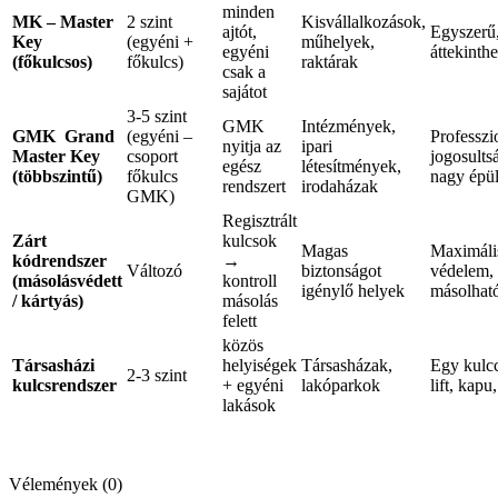
minden
MK – Master
2 szint
Kisvállalkozások,
ajtót,
Egyszerű
Key
(egyéni +
műhelyek,
egyéni
áttekinthe
(főkulcsos)
főkulcs)
raktárak
csak a
sajátot
3-5 szint
GMK
Intézmények,
GMK Grand
(egyéni –
Professzi
nyitja az
ipari
Master Key
csoport
jogosults
egész
létesítmények,
(többszintű)
főkulcs
nagy épül
rendszert
irodaházak
GMK)
Regisztrált
Zárt
kulcsok
Magas
Maximáli
kódrendszer
→
Változó
biztonságot
védelem,
(másolásvédett
kontroll
igénylő helyek
másolhat
/ kártyás)
másolás
felett
közös
Társasházi
helyiségek
Társasházak,
Egy kulcc
2-3 szint
kulcsrendszer
+ egyéni
lakóparkok
lift, kapu
lakások
Vélemények (0)