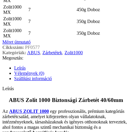
MX
Zolit1000
7
450g
Doboz
MX
Zolit1000
7
350g
Doboz
MX
Zolit1000
7
350g
Doboz
MX
Méret útmutató
Cikkszám:
PF0577
Kategóriák:
ABUS
,
Zárbetétek
,
Zolit1000
Megosztás:
Leírás
Vélemények (0)
Szállítási információ
Leírás
ABUS Zolit 1000 Biztonsági Zárbetét 40/60mm
Az
ABUS ZOLIT 1000
egy professzionális, prémium kategóriás
zárbetétcsalád, amelyet kifejezetten olyan vállalatoknak,
intézményeknek, társasházaknak és igényes otthonoknak terveztek,
ahol fontos a magas szintű mechanikai biztonság és a