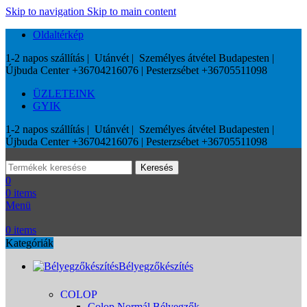
Skip to navigation
Skip to main content
Oldaltérkép
1-2 napos szállítás | Utánvét | Személyes átvétel Budapesten |
Újbuda Center +36704216076 | Pesterzsébet +36705511098
ÜZLETEINK
GYIK
1-2 napos szállítás | Utánvét | Személyes átvétel Budapesten |
Újbuda Center +36704216076 | Pesterzsébet +36705511098
Keresés
0
0
items
Menü
0
items
Kategóriák
Bélyegzőkészítés
COLOP
Colop Normál Bélyegzők