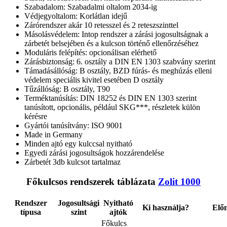
Szabadalom: Szabadalmi oltalom 2034-ig
Védjegyoltalom: Korlátlan idejű
Zárórendszer akár 10 retesszel és 2 reteszszinttel
Másolásvédelem: Intop rendszer a zárási jogosultságnak a
zárbetét belsejében és a kulcson történő ellenőrzéséhez
Moduláris felépítés: opcionálisan elérhető
Zárásbiztonság: 6. osztály a DIN EN 1303 szabvány szerint
Támadásállóság: B osztály, BZD fúrás- és meghúzás elleni
védelem speciális kivitel esetében D osztály
Tűzállóság: B osztály, T90
Terméktanúsítás: DIN 18252 és DIN EN 1303 szerint
tanúsított, opcionális, például SKG***, részletek külön
kérésre
Gyártói tanúsítvány: ISO 9001
Made in Germany
Minden ajtó egy kulccsal nyitható
Egyedi zárási jogosultságok hozzárendelése
Zárbetét 3db kulcsot tartalmaz
Főkulcsos rendszerek táblázata
Zolit 1000
Rendszer
Jogosultsági
Nyitható
Ki használja?
Elő
típusa
szint
ajtók
Főkulcs