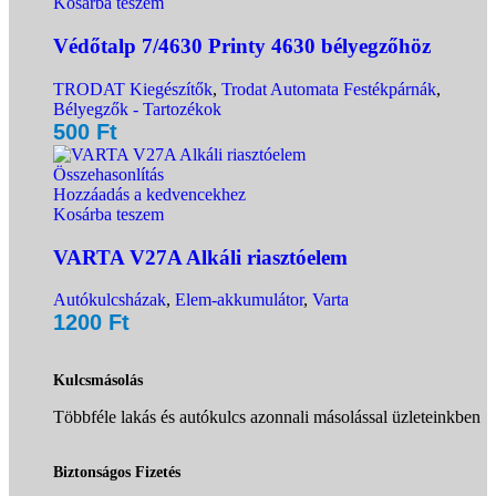
Kosárba teszem
Védőtalp 7/4630 Printy 4630 bélyegzőhöz
TRODAT Kiegészítők
,
Trodat Automata Festékpárnák
,
Bélyegzők - Tartozékok
500
Ft
Összehasonlítás
Hozzáadás a kedvencekhez
Kosárba teszem
VARTA V27A Alkáli riasztóelem
Autókulcsházak
,
Elem-akkumulátor
,
Varta
1200
Ft
Kulcsmásolás
Többféle lakás és autókulcs azonnali másolással üzleteinkben
Biztonságos Fizetés