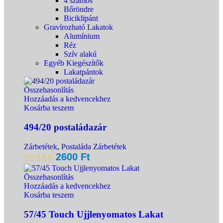
4 számos
Bőröndre
Biciklipánt
Gravírozható Lakatok
Alumínium
Réz
Szív alakú
Egyéb Kiegészítők
Lakatpántok
Összehasonlítás
Hozzáadás a kedvencekhez
Kosárba teszem
494/20 postaládazár
Zárbetétek
,
Postaláda Zárbetétek
2600
Ft
Összehasonlítás
Hozzáadás a kedvencekhez
Kosárba teszem
57/45 Touch Ujjlenyomatos Lakat