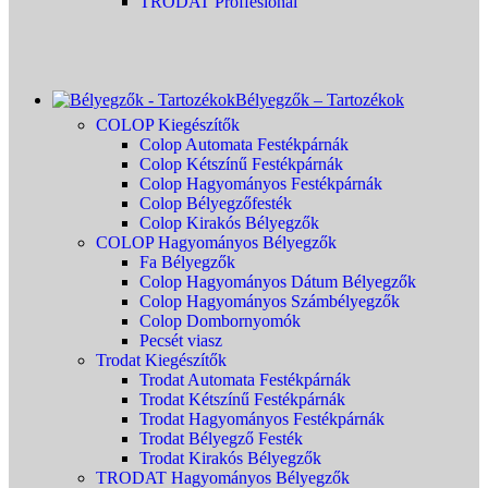
TRODAT Proffesional
Bélyegzők – Tartozékok
COLOP Kiegészítők
Colop Automata Festékpárnák
Colop Kétszínű Festékpárnák
Colop Hagyományos Festékpárnák
Colop Bélyegzőfesték
Colop Kirakós Bélyegzők
COLOP Hagyományos Bélyegzők
Fa Bélyegzők
Colop Hagyományos Dátum Bélyegzők
Colop Hagyományos Számbélyegzők
Colop Dombornyomók
Pecsét viasz
Trodat Kiegészítők
Trodat Automata Festékpárnák
Trodat Kétszínű Festékpárnák
Trodat Hagyományos Festékpárnák
Trodat Bélyegző Festék
Trodat Kirakós Bélyegzők
TRODAT Hagyományos Bélyegzők