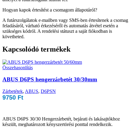
Hogyan kapok értesítést a csomagom állapotáról?
A futárszolgálatok e-mailben vagy SMS-ben értesítenek a csomag
feladásáról, várható érkezéséről és automatás átvétel esetén a
szükséges kódról. A rendelési státuszt a saját fiókodban is
követheted.
Kapcsolódó termékek
Összehasonlítás
ABUS D6PS hengerzárbetét 30/30mm
Zárbetétek
,
ABUS
,
D6PSN
9750
Ft
ABUS D6PS 30/30 Hengerzárbetét, bejárati és lakásajtókhoz
készült, meghatározott kényszertörési ponttal rendelkezik.