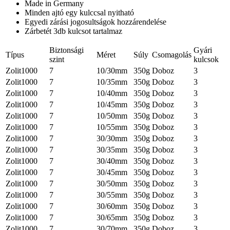
Made in Germany
Minden ajtó egy kulccsal nyitható
Egyedi zárási jogosultságok hozzárendelése
Zárbetét 3db kulcsot tartalmaz
Biztonsági
Gyári
Típus
Méret
Súly
Csomagolás
szint
kulcsok
Zolit1000
7
10/30mm
350g
Doboz
3
Zolit1000
7
10/35mm
350g
Doboz
3
Zolit1000
7
10/40mm
350g
Doboz
3
Zolit1000
7
10/45mm
350g
Doboz
3
Zolit1000
7
10/50mm
350g
Doboz
3
Zolit1000
7
10/55mm
350g
Doboz
3
Zolit1000
7
30/30mm
350g
Doboz
3
Zolit1000
7
30/35mm
350g
Doboz
3
Zolit1000
7
30/40mm
350g
Doboz
3
Zolit1000
7
30/45mm
350g
Doboz
3
Zolit1000
7
30/50mm
350g
Doboz
3
Zolit1000
7
30/55mm
350g
Doboz
3
Zolit1000
7
30/60mm
350g
Doboz
3
Zolit1000
7
30/65mm
350g
Doboz
3
Zolit1000
7
30/70mm
350g
Doboz
3