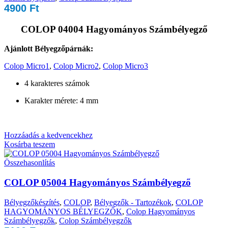
4900
Ft
COLOP 04004 Hagyományos Számbélyegző
Ajánlott Bélyegzőpárnák:
Colop Micro1
,
Colop Micro2
,
Colop Micro3
4 karakteres számok
Karakter mérete: 4 mm
Hozzáadás a kedvencekhez
Kosárba teszem
Összehasonlítás
COLOP 05004 Hagyományos Számbélyegző
Bélyegzőkészítés
,
COLOP
,
Bélyegzők - Tartozékok
,
COLOP
HAGYOMÁNYOS BÉLYEGZŐK
,
Colop Hagyományos
Számbélyegzők
,
Colop Számbélyegzők