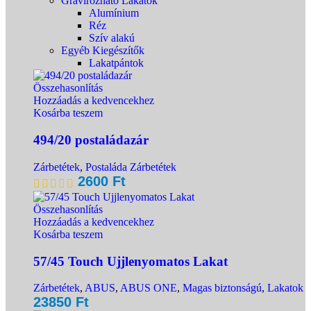
Gravírozható Lakatok
Alumínium
Réz
Szív alakú
Egyéb Kiegészítők
Lakatpántok
Összehasonlítás
Hozzáadás a kedvencekhez
Kosárba teszem
494/20 postaládazár
Zárbetétek
,
Postaláda Zárbetétek
2600
Ft
Összehasonlítás
Hozzáadás a kedvencekhez
Kosárba teszem
57/45 Touch Ujjlenyomatos Lakat
Zárbetétek
,
ABUS
,
ABUS ONE
,
Magas biztonságú
,
Lakatok
23850
Ft