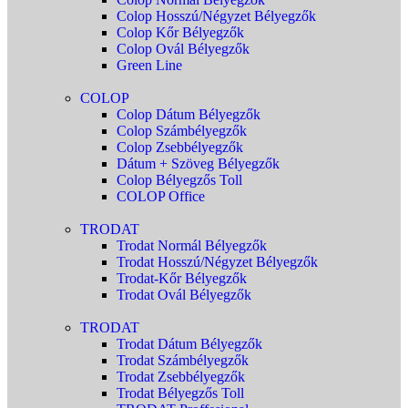
Colop Hosszú/Négyzet Bélyegzők
Colop Kőr Bélyegzők
Colop Ovál Bélyegzők
Green Line
COLOP
Colop Dátum Bélyegzők
Colop Számbélyegzők
Colop Zsebbélyegzők
Dátum + Szöveg Bélyegzők
Colop Bélyegzős Toll
COLOP Office
TRODAT
Trodat Normál Bélyegzők
Trodat Hosszú/Négyzet Bélyegzők
Trodat-Kőr Bélyegzők
Trodat Ovál Bélyegzők
TRODAT
Trodat Dátum Bélyegzők
Trodat Számbélyegzők
Trodat Zsebbélyegzők
Trodat Bélyegzős Toll