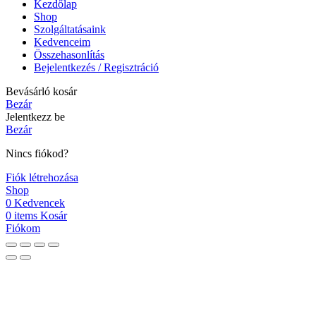
Kezdőlap
Shop
Szolgáltatásaink
Kedvenceim
Összehasonlítás
Bejelentkezés / Regisztráció
Bevásárló kosár
Bezár
Jelentkezz be
Bezár
Nincs fiókod?
Fiók létrehozása
Shop
0
Kedvencek
0
items
Kosár
Fiókom