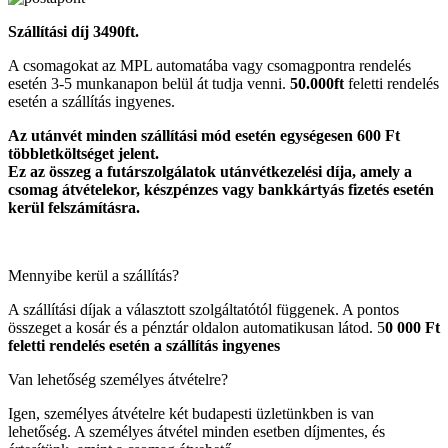
Szállítási díj 3490ft.
A csomagokat az MPL automatába vagy csomagpontra rendelés
esetén 3-5 munkanapon belül át tudja venni.
50.000ft
feletti rendelés
esetén a szállítás ingyenes.
Az utánvét minden szállítási mód esetén egységesen 600 Ft
többletköltséget jelent.
Ez az összeg a futárszolgálatok utánvétkezelési díja, amely a
csomag átvételekor, készpénzes vagy bankkártyás fizetés esetén
kerül felszámításra.
Mennyibe kerül a szállítás?
A szállítási díjak a választott szolgáltatótól függenek. A pontos
összeget a kosár és a pénztár oldalon automatikusan látod. 5
0 000 Ft
feletti rendelés esetén a szállítás ingyenes
Van lehetőség személyes átvételre?
Igen, személyes átvételre két budapesti üzletünkben is van
lehetőség. A személyes átvétel minden esetben díjmentes, és