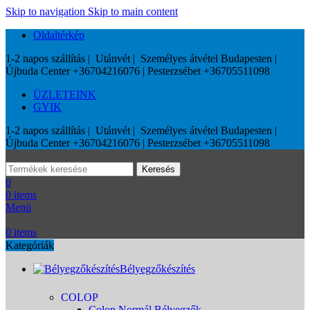
Skip to navigation
Skip to main content
Oldaltérkép
1-2 napos szállítás | Utánvét | Személyes átvétel Budapesten |
Újbuda Center +36704216076 | Pesterzsébet +36705511098
ÜZLETEINK
GYIK
1-2 napos szállítás | Utánvét | Személyes átvétel Budapesten |
Újbuda Center +36704216076 | Pesterzsébet +36705511098
Keresés
0
0
items
Menü
0
items
Kategóriák
Bélyegzőkészítés
COLOP
Colop Normál Bélyegzők