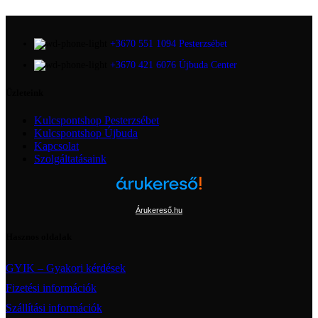
+3670 551 1094 Pesterzsébet
+3670 421 6076 Újbuda Center
Üzleteink
Kulcspontshop Pesterzsébet
Kulcspontshop Újbuda
Kapcsolat
Szolgáltatásaink
Árukereső.hu
Hasznos oldalak
GYIK – Gyakori kérdések
Fizetési információk
Szállítási információk