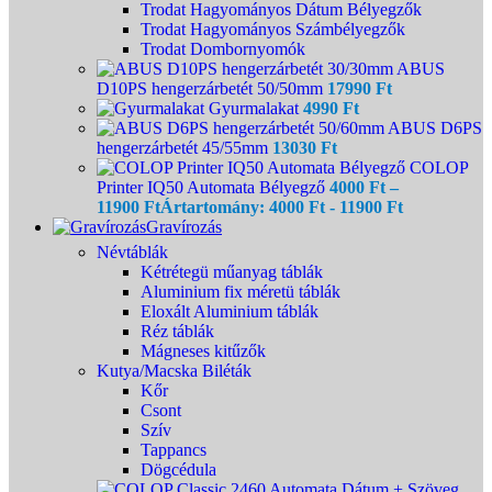
Trodat Hagyományos Dátum Bélyegzők
Trodat Hagyományos Számbélyegzők
Trodat Dombornyomók
ABUS
D10PS hengerzárbetét 50/50mm
17990
Ft
Gyurmalakat
4990
Ft
ABUS D6PS
hengerzárbetét 45/55mm
13030
Ft
COLOP
Printer IQ50 Automata Bélyegző
4000
Ft
–
11900
Ft
Ártartomány: 4000 Ft - 11900 Ft
Gravírozás
Névtáblák
Kétrétegü műanyag táblák
Aluminium fix méretü táblák
Eloxált Aluminium táblák
Réz táblák
Mágneses kitűzők
Kutya/Macska Biléták
Kőr
Csont
Szív
Tappancs
Dögcédula