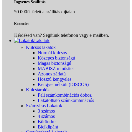
Ingyenes Szállítás
50.000ft. felett a szállítás díjtalan
Kapcsolat
Kérdésed van? Segítünk telefonon vagy e-mailben.
Lakatok
Kulcsos lakatok
Normál kulcsos
Közepes biztonságú
Magas biztonságú
MABISZ minősítet
Azonos zárlatú
Hosszú kengyeles
Kengyel nélküli (DISCOS)
Kulcstárolók
Fali számkombinációs doboz
Lakatolható számkombinációs
Számzáras Lakatok
3 számos
4 számos
Bőröndre
Biciklipánt