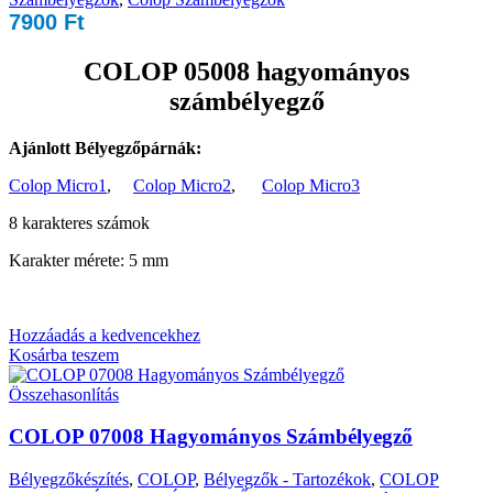
7900
Ft
COLOP 05008 hagyományos
számbélyegző
Ajánlott Bélyegzőpárnák:
Colop Micro1
,
Colop Micro2
,
Colop Micro3
8 karakteres számok
Karakter mérete: 5 mm
Hozzáadás a kedvencekhez
Kosárba teszem
Összehasonlítás
COLOP 07008 Hagyományos Számbélyegző
Bélyegzőkészítés
,
COLOP
,
Bélyegzők - Tartozékok
,
COLOP