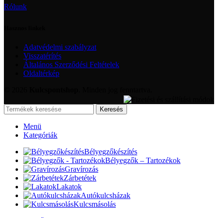
Rólunk
Hasznos linkek
Adatvédelmi szabályzat
Visszatérítés
Általános Szerződési Feltételek
Oldaltérkép
© 2026
Kulcspontshop
. Minden jog fenntartva.
Keresés
Menü
Kategóriák
Bélyegzőkészítés
Bélyegzők – Tartozékok
Gravírozás
Zárbetétek
Lakatok
Autókulcsházak
Kulcsmásolás