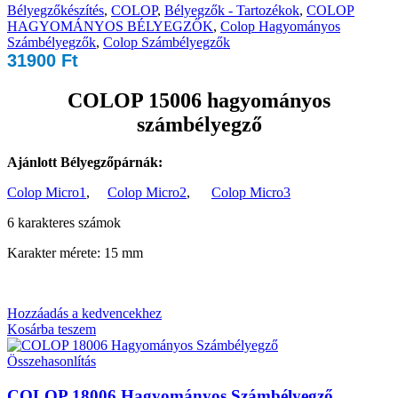
Bélyegzőkészítés
,
COLOP
,
Bélyegzők - Tartozékok
,
COLOP
HAGYOMÁNYOS BÉLYEGZŐK
,
Colop Hagyományos
Számbélyegzők
,
Colop Számbélyegzők
31900
Ft
COLOP 15006 hagyományos
számbélyegző
Ajánlott Bélyegzőpárnák:
Colop Micro1
,
Colop Micro2
,
Colop Micro3
6 karakteres számok
Karakter mérete: 15 mm
Hozzáadás a kedvencekhez
Kosárba teszem
Összehasonlítás
COLOP 18006 Hagyományos Számbélyegző