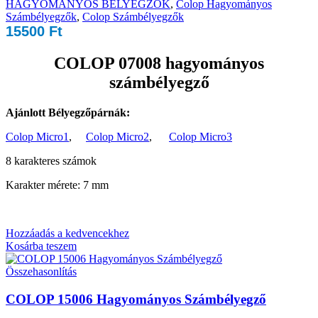
HAGYOMÁNYOS BÉLYEGZŐK
,
Colop Hagyományos
Számbélyegzők
,
Colop Számbélyegzők
15500
Ft
COLOP 07008 hagyományos
számbélyegző
Ajánlott Bélyegzőpárnák:
Colop Micro1
,
Colop Micro2
,
Colop Micro3
8 karakteres számok
Karakter mérete: 7 mm
Hozzáadás a kedvencekhez
Kosárba teszem
Összehasonlítás
COLOP 15006 Hagyományos Számbélyegző