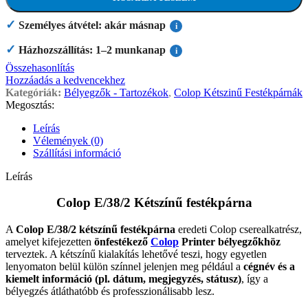
✓
Személyes átvétel: akár másnap
i
✓
Házhozszállítás: 1–2 munkanap
i
Összehasonlítás
Hozzáadás a kedvencekhez
Kategóriák:
Bélyegzők - Tartozékok
,
Colop Kétszinű Festékpárnák
Megosztás:
Leírás
Vélemények (0)
Szállítási információ
Leírás
Colop E/38/2 Kétszínű festékpárna
A
Colop E/38/2 kétszínű festékpárna
eredeti Colop cserealkatrész,
amelyet kifejezetten
önfestékező
Colop
Printer bélyegzőkhöz
terveztek. A kétszínű kialakítás lehetővé teszi, hogy egyetlen
lenyomaton belül külön színnel jelenjen meg például a
cégnév és a
kiemelt információ (pl. dátum, megjegyzés, státusz)
, így a
bélyegzés átláthatóbb és professzionálisabb lesz.