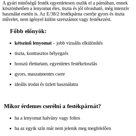
A gyári minőségű festék egyenletesen oszlik el a párnában, ennek
köszönhetően a lenyomat éles, tiszta és jól olvasható, még intenzív
használat esetén is. Az E/38/2 festékpárna cseréje gyors és tiszta
művelet, nem igényel külön szerszámot vagy festékezést.
Főbb előnyök:
kétszínű lenyomat
– jobb vizuális elkülönítés
tiszta, kontrasztos bélyegzés
hosszú élettartam, egyenletes festékeloszlás
gyors, maszatmentes csere
ideális irodai és üzleti használatra
Mikor érdemes cserélni a festékpárnát?
ha a lenyomat halvány vagy foltos
ha az egyik szín már nem jelenik meg megfelelően