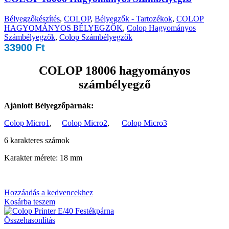
Bélyegzőkészítés
,
COLOP
,
Bélyegzők - Tartozékok
,
COLOP
HAGYOMÁNYOS BÉLYEGZŐK
,
Colop Hagyományos
Számbélyegzők
,
Colop Számbélyegzők
33900
Ft
COLOP 18006 hagyományos
számbélyegző
Ajánlott Bélyegzőpárnák:
Colop Micro1
,
Colop Micro2
,
Colop Micro3
6 karakteres számok
Karakter mérete: 18 mm
Hozzáadás a kedvencekhez
Kosárba teszem
Összehasonlítás