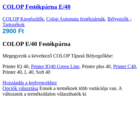
COLOP Festékpárna E/40
COLOP Kiegészítők
,
Colop Automata festékpárnák
,
Bélyegzők -
Tartozékok
2900
Ft
COLOP E/40 Festékpárna
Megegyezik a következő COLOP Típusú Bélyegzőkbe:
Printer IQ 40,
Printer IQ40 Green Line
, Printer plus 40,
Printer C40
,
Printer 40, L 40, Soft 40
Hozzáadás a kedvencekhez
Opciók választása
Ennek a terméknek több variációja van. A
változatok a termékoldalon választhatók ki