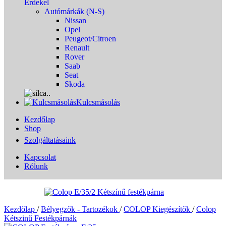
Érdekel
Autómárkák (N-S)
Nissan
Opel
Peugeot/Citroen
Renault
Rover
Saab
Seat
Skoda
Kulcsmásolás
Kezdőlap
Shop
Szolgáltatásaink
Kapcsolat
Rólunk
Kezdőlap
/
Bélyegzők - Tartozékok
/
COLOP Kiegészítők
/
Colop
Kétszinű Festékpárnák