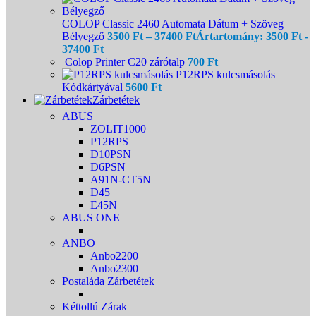
COLOP Classic 2460 Automata Dátum + Szöveg
Bélyegző
3500
Ft
–
37400
Ft
Ártartomány: 3500 Ft -
37400 Ft
Colop Printer C20 zárótalp
700
Ft
P12RPS kulcsmásolás
Kódkártyával
5600
Ft
Zárbetétek
ABUS
ZOLIT1000
P12RPS
D10PSN
D6PSN
A91N-CT5N
D45
E45N
ABUS ONE
ANBO
Anbo2200
Anbo2300
Postaláda Zárbetétek
Kéttollú Zárak