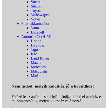
Smart
Suzuki
Toyota
Volkswagen
Volvo
Elem-akkumulátor
Varta
Duracell
Autómárkák (H-M)
Honda
Hyundai
Jaguar
KIA
Land Rover
Mazda
Mercedes
Mitsubishi
Mini
Nem tudod, melyik kulcsház jó a kocsidhoz?
Fotózd le az autókulcsod elejét-hátulját, küldd el nekünk, és
mi beazonosítjuk, melyik kulcsház való hozzá.