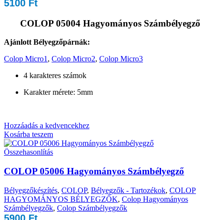
5100
Ft
COLOP 05004 Hagyományos Számbélyegző
Ajánlott Bélyegzőpárnák:
Colop Micro1
,
Colop Micro2
,
Colop Micro3
4 karakteres számok
Karakter mérete: 5mm
Hozzáadás a kedvencekhez
Kosárba teszem
Összehasonlítás
COLOP 05006 Hagyományos Számbélyegző
Bélyegzőkészítés
,
COLOP
,
Bélyegzők - Tartozékok
,
COLOP
HAGYOMÁNYOS BÉLYEGZŐK
,
Colop Hagyományos
Számbélyegzők
,
Colop Számbélyegzők
5900
Ft