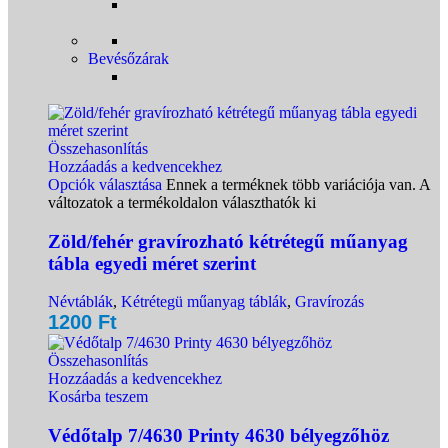
Bevésőzárak
Összehasonlítás
Hozzáadás a kedvencekhez
Opciók választása
Ennek a terméknek több variációja van. A
változatok a termékoldalon választhatók ki
Zöld/fehér gravírozható kétrétegű műanyag
tábla egyedi méret szerint
Névtáblák
,
Kétrétegü műanyag táblák
,
Gravírozás
1200
Ft
Összehasonlítás
Hozzáadás a kedvencekhez
Kosárba teszem
Védőtalp 7/4630 Printy 4630 bélyegzőhöz