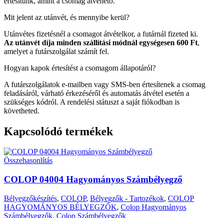
értesítünk, amint a csomag átvehető.
Mit jelent az utánvét, és mennyibe kerül?
Utánvétes fizetésnél a csomagot átvételkor, a futárnál fizeted ki.
Az utánvét díja minden szállítási módnál egységesen 600 Ft
,
amelyet a futárszolgálat számít fel.
Hogyan kapok értesítést a csomagom állapotáról?
A futárszolgálatok e-mailben vagy SMS-ben értesítenek a csomag
feladásáról, várható érkezéséről és automatás átvétel esetén a
szükséges kódról. A rendelési státuszt a saját fiókodban is
követheted.
Kapcsolódó termékek
Összehasonlítás
COLOP 04004 Hagyományos Számbélyegző
Bélyegzőkészítés
,
COLOP
,
Bélyegzők - Tartozékok
,
COLOP
HAGYOMÁNYOS BÉLYEGZŐK
,
Colop Hagyományos
Számbélyegzők
,
Colop Számbélyegzők