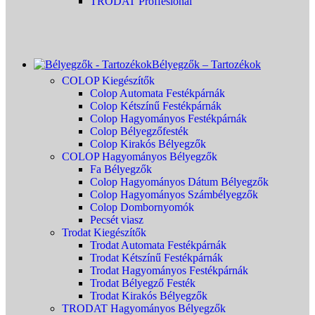
TRODAT Proffesional
Bélyegzők – Tartozékok
COLOP Kiegészítők
Colop Automata Festékpárnák
Colop Kétszínű Festékpárnák
Colop Hagyományos Festékpárnák
Colop Bélyegzőfesték
Colop Kirakós Bélyegzők
COLOP Hagyományos Bélyegzők
Fa Bélyegzők
Colop Hagyományos Dátum Bélyegzők
Colop Hagyományos Számbélyegzők
Colop Dombornyomók
Pecsét viasz
Trodat Kiegészítők
Trodat Automata Festékpárnák
Trodat Kétszínű Festékpárnák
Trodat Hagyományos Festékpárnák
Trodat Bélyegző Festék
Trodat Kirakós Bélyegzők
TRODAT Hagyományos Bélyegzők