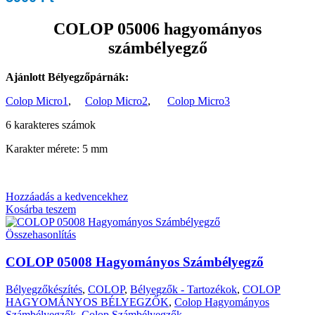
COLOP 05006 hagyományos
számbélyegző
Ajánlott Bélyegzőpárnák:
Colop Micro1
,
Colop Micro2
,
Colop Micro3
6 karakteres számok
Karakter mérete: 5 mm
Hozzáadás a kedvencekhez
Kosárba teszem
Összehasonlítás
COLOP 05008 Hagyományos Számbélyegző
Bélyegzőkészítés
,
COLOP
,
Bélyegzők - Tartozékok
,
COLOP
HAGYOMÁNYOS BÉLYEGZŐK
,
Colop Hagyományos
Számbélyegzők
,
Colop Számbélyegzők