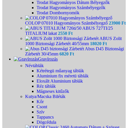
Trodat Hagyományos Dátum Bélyegzők
Trodat Hagyományos Számbélyegzők
Trodat Dombornyomók
COLOP 07010 Hagyományos Számbélyegző
23900
Ft
ABUS 727TI/25
TITALIUM lakat
2550
Ft
ABUS Zolit
1000 Biztonsági Zárbetét 40/55mm
18020
Ft
Abus D45 Biztonsági
Zárbetét 30/45mm
6820
Ft
Gravírozás
Névtáblák
Kétrétegü műanyag táblák
Aluminium fix méretü táblák
Eloxált Aluminium táblák
Réz táblák
Mágneses kitűzők
Kutya/Macska Biléták
Kőr
Csont
Szív
Tappancs
Dögcédula