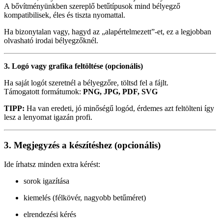
A bővítményünkben szereplő betűtípusok mind bélyegző
kompatibilisek, éles és tiszta nyomattal.
Ha bizonytalan vagy, hagyd az „alapértelmezett”-et, ez a legjobban
olvasható irodai bélyegzőknél.
3. Logó vagy grafika feltöltése (opcionális)
Ha saját logót szeretnél a bélyegzőre, töltsd fel a fájlt.
Támogatott formátumok:
PNG, JPG, PDF, SVG
TIPP:
Ha van eredeti, jó minőségű logód, érdemes azt feltölteni így
lesz a lenyomat igazán profi.
3. Megjegyzés a készítéshez (opcionális)
Ide írhatsz minden extra kérést:
sorok igazítása
kiemelés (félkövér, nagyobb betűméret)
elrendezési kérés