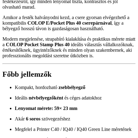
festékezésről, így minden lenyomat tiszta, kontrasztos és jól
olvasható marad.
Amikor a festék halványodni kezd, a csere gyorsan elvégezhető a
kompatibilis
COLOP E/Pocket Plus 40 cserepárnával
, így a
bélyegző hosszú távon is gazdaságosan használható.
Modern megjelenése, strapabíró kialakítása és praktikus mérete miatt
a
COLOP Pocket Stamp Plus 40
ideális választás vállalkozóknak,
értékesítőknek, ügyintézőknek és minden olyan szakembernek, aki
professzionális megoldást szeretne útközben is.
Főbb jellemzők
Kompakt, hordozható
zsebbélyegző
Ideális
névbélyegzőként
és céges adatokhoz
Lenyomat mérete: 59× 23 mm
Akár
6 soros
szövegezéshez
Megfelel a Printer C40 / IQ40 / IQ40 Green Line méretének