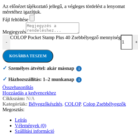
Az előnézet tájékoztató jellegű, a végleges tördelést a lenyomat
méretéhez igazítjuk.
Fájl feltöltése
Megjegyzés
COLOP Pocket Stamp Plus 40 Zsebbélyegző mennyiség
-
+
KOSÁRBA TESZEM
✓
Személyes átvétel: akár másnap
i
✓
Házhozszállítás: 1–2 munkanap
i
Összehasonlítás
Hozzáadás a kedvencekhez
Cikkszám:
N/A
Kategóriák:
Bélyegzőkészítés
,
COLOP
,
Colop Zsebbélyegzők
Megosztás:
Leírás
Vélemények (0)
Szállítási információ