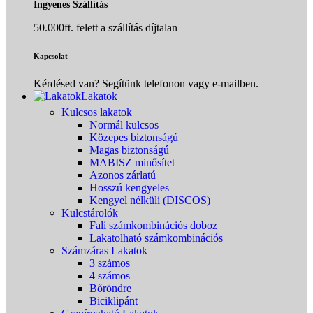
Ingyenes Szállítás
50.000ft. felett a szállítás díjtalan
Kapcsolat
Kérdésed van? Segítünk telefonon vagy e-mailben.
Lakatok
Kulcsos lakatok
Normál kulcsos
Közepes biztonságú
Magas biztonságú
MABISZ minősítet
Azonos zárlatú
Hosszú kengyeles
Kengyel nélküli (DISCOS)
Kulcstárolók
Fali számkombinációs doboz
Lakatolható számkombinációs
Számzáras Lakatok
3 számos
4 számos
Bőröndre
Biciklipánt