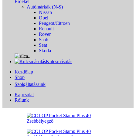
Érdekel
Autómárkák (N-S)
Nissan
Opel
Peugeot/Citroen
Renault
Rover
Saab
Seat
Skoda
Kulcsmásolás
Kezdőlap
Shop
Szolgáltatásaink
Kapcsolat
Rólunk