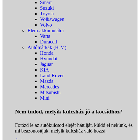
Smart
Suzuki
Toyota
Volkswagen
Volvo
Elem-akkumulátor
Varta
Duracell
Autómárkák (H-M)
Honda
Hyundai
Jaguar
KIA
Land Rover
Mazda
Mercedes
Mitsubishi
Mini
Nem tudod, melyik kulcsház jó a kocsidhoz?
Fotózd le az autókulcsod elejét-hátulját, küldd el nekünk, és
mi beazonosítjuk, melyik kulcsház való hozzá.