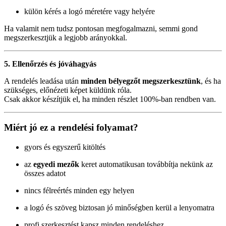
külön kérés a logó méretére vagy helyére
Ha valamit nem tudsz pontosan megfogalmazni, semmi gond
megszerkesztjük a legjobb arányokkal.
5. Ellenőrzés és jóváhagyás
A rendelés leadása után
minden bélyegzőt megszerkesztünk
, és ha
szükséges, előnézeti képet küldünk róla.
Csak akkor készítjük el, ha minden részlet 100%-ban rendben van.
Miért jó ez a rendelési folyamat?
gyors és egyszerű kitöltés
az
egyedi mezők
keret automatikusan továbbítja nekünk az
összes adatot
nincs félreértés minden egy helyen
a logó és szöveg biztosan jó minőségben kerül a lenyomatra
profi szerkesztést kapsz minden rendeléshez