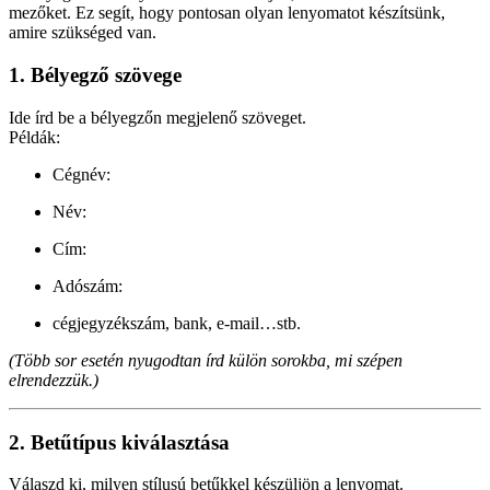
mezőket. Ez segít, hogy pontosan olyan lenyomatot készítsünk,
amire szükséged van.
1. Bélyegző szövege
Ide írd be a bélyegzőn megjelenő szöveget.
Példák:
Cégnév:
Név:
Cím:
Adószám:
cégjegyzékszám, bank, e-mail…stb.
(Több sor esetén nyugodtan írd külön sorokba, mi szépen
elrendezzük.)
2. Betűtípus kiválasztása
Válaszd ki, milyen stílusú betűkkel készüljön a lenyomat.