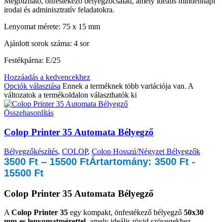
Megbízható, önfestékező bélyegzőcsalád, amely ideális mindennapi
irodai és adminisztratív feladatokra.
Lenyomat mérete: 75 x 15 mm
Ajánlott sorok száma: 4 sor
Festékpárna: E/25
Hozzáadás a kedvencekhez
Opciók választása
Ennek a terméknek több variációja van. A
változatok a termékoldalon választhatók ki
Összehasonlítás
Colop Printer 35 Automata Bélyegző
Bélyegzőkészítés
,
COLOP
,
Colop Hosszú/Négyzet Bélyegzők
3500
Ft
–
15500
Ft
Ártartomány: 3500 Ft -
15500 Ft
Colop Printer 35 Automata Bélyegző
A
Colop Printer 35
egy kompakt, önfestékező bélyegző
50x30
mm-es lenyomatmérettel
, amely ideális rövid szövegekhez,