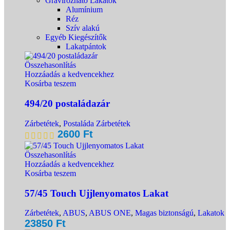
Gravírozható Lakatok
Alumínium
Réz
Szív alakú
Egyéb Kiegészítők
Lakatpántok
Összehasonlítás
Hozzáadás a kedvencekhez
Kosárba teszem
494/20 postaládazár
Zárbetétek
,
Postaláda Zárbetétek
2600
Ft
Összehasonlítás
Hozzáadás a kedvencekhez
Kosárba teszem
57/45 Touch Ujjlenyomatos Lakat
Zárbetétek
,
ABUS
,
ABUS ONE
,
Magas biztonságú
,
Lakatok
23850
Ft