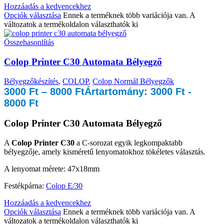
Hozzáadás a kedvencekhez
Opciók választása
Ennek a terméknek több variációja van. A
változatok a termékoldalon választhatók ki
Összehasonlítás
Colop Printer C30 Automata Bélyegző
Bélyegzőkészítés
,
COLOP
,
Colop Normál Bélyegzők
3000
Ft
–
8000
Ft
Ártartomány: 3000 Ft -
8000 Ft
Colop Printer C30 Automata Bélyegző
A
Colop Printer C30
a C-sorozat egyik legkompaktabb
bélyegzője, amely kisméretű lenyomatokhoz tökéletes választás.
A lenyomat mérete: 47x18mm
Festékpárna:
Colop E/30
Hozzáadás a kedvencekhez
Opciók választása
Ennek a terméknek több variációja van. A
változatok a termékoldalon választhatók ki