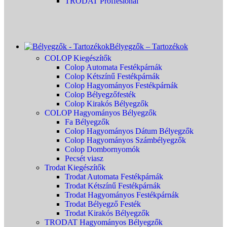
TRODAT Proffesional
Bélyegzők – Tartozékok
COLOP Kiegészítők
Colop Automata Festékpárnák
Colop Kétszínű Festékpárnák
Colop Hagyományos Festékpárnák
Colop Bélyegzőfesték
Colop Kirakós Bélyegzők
COLOP Hagyományos Bélyegzők
Fa Bélyegzők
Colop Hagyományos Dátum Bélyegzők
Colop Hagyományos Számbélyegzők
Colop Dombornyomók
Pecsét viasz
Trodat Kiegészítők
Trodat Automata Festékpárnák
Trodat Kétszínű Festékpárnák
Trodat Hagyományos Festékpárnák
Trodat Bélyegző Festék
Trodat Kirakós Bélyegzők
TRODAT Hagyományos Bélyegzők