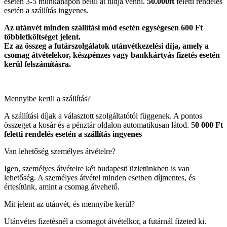
esetén 3-5 munkanapon belül át tudja venni.
50.000ft
feletti rendelés
esetén a szállítás ingyenes.
Az utánvét minden szállítási mód esetén egységesen 600 Ft
többletköltséget jelent.
Ez az összeg a futárszolgálatok utánvétkezelési díja, amely a
csomag átvételekor, készpénzes vagy bankkártyás fizetés esetén
kerül felszámításra.
Mennyibe kerül a szállítás?
A szállítási díjak a választott szolgáltatótól függenek. A pontos
összeget a kosár és a pénztár oldalon automatikusan látod. 5
0 000 Ft
feletti rendelés esetén a szállítás ingyenes
Van lehetőség személyes átvételre?
Igen, személyes átvételre két budapesti üzletünkben is van
lehetőség. A személyes átvétel minden esetben díjmentes, és
értesítünk, amint a csomag átvehető.
Mit jelent az utánvét, és mennyibe kerül?
Utánvétes fizetésnél a csomagot átvételkor, a futárnál fizeted ki.