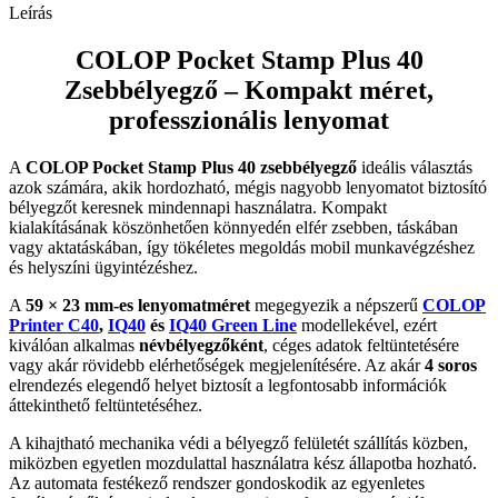
Leírás
COLOP Pocket Stamp Plus 40
Zsebbélyegző – Kompakt méret,
professzionális lenyomat
A
COLOP Pocket Stamp Plus 40 zsebbélyegző
ideális választás
azok számára, akik hordozható, mégis nagyobb lenyomatot biztosító
bélyegzőt keresnek mindennapi használatra. Kompakt
kialakításának köszönhetően könnyedén elfér zsebben, táskában
vagy aktatáskában, így tökéletes megoldás mobil munkavégzéshez
és helyszíni ügyintézéshez.
A
59 × 23 mm-es lenyomatméret
megegyezik a népszerű
COLOP
Printer C40
,
IQ40
és
IQ40 Green Line
modellekével, ezért
kiválóan alkalmas
névbélyegzőként
, céges adatok feltüntetésére
vagy akár rövidebb elérhetőségek megjelenítésére. Az akár
4 soros
elrendezés elegendő helyet biztosít a legfontosabb információk
áttekinthető feltüntetéséhez.
A kihajtható mechanika védi a bélyegző felületét szállítás közben,
miközben egyetlen mozdulattal használatra kész állapotba hozható.
Az automata festékező rendszer gondoskodik az egyenletes