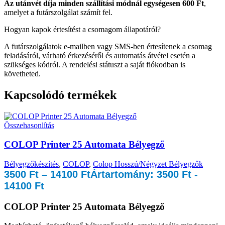
Az utánvét díja minden szállítási módnál egységesen 600 Ft
,
amelyet a futárszolgálat számít fel.
Hogyan kapok értesítést a csomagom állapotáról?
A futárszolgálatok e-mailben vagy SMS-ben értesítenek a csomag
feladásáról, várható érkezéséről és automatás átvétel esetén a
szükséges kódról. A rendelési státuszt a saját fiókodban is
követheted.
Kapcsolódó termékek
Összehasonlítás
COLOP Printer 25 Automata Bélyegző
Bélyegzőkészítés
,
COLOP
,
Colop Hosszú/Négyzet Bélyegzők
3500
Ft
–
14100
Ft
Ártartomány: 3500 Ft -
14100 Ft
COLOP Printer 25 Automata Bélyegző