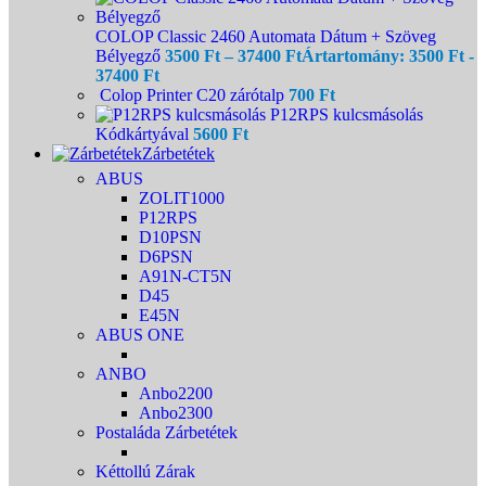
COLOP Classic 2460 Automata Dátum + Szöveg
Bélyegző
3500
Ft
–
37400
Ft
Ártartomány: 3500 Ft -
37400 Ft
Colop Printer C20 zárótalp
700
Ft
P12RPS kulcsmásolás
Kódkártyával
5600
Ft
Zárbetétek
ABUS
ZOLIT1000
P12RPS
D10PSN
D6PSN
A91N-CT5N
D45
E45N
ABUS ONE
ANBO
Anbo2200
Anbo2300
Postaláda Zárbetétek
Kéttollú Zárak