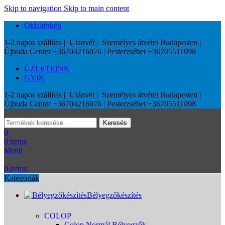
Skip to navigation
Skip to main content
Oldaltérkép
1-2 napos szállítás | Utánvét | Személyes átvétel Budapesten |
Újbuda Center +36704216076 | Pesterzsébet +36705511098
ÜZLETEINK
GYIK
1-2 napos szállítás | Utánvét | Személyes átvétel Budapesten |
Újbuda Center +36704216076 | Pesterzsébet +36705511098
Keresés
0
0
items
Menü
0
items
Kategóriák
Bélyegzőkészítés
COLOP
Colop Normál Bélyegzők