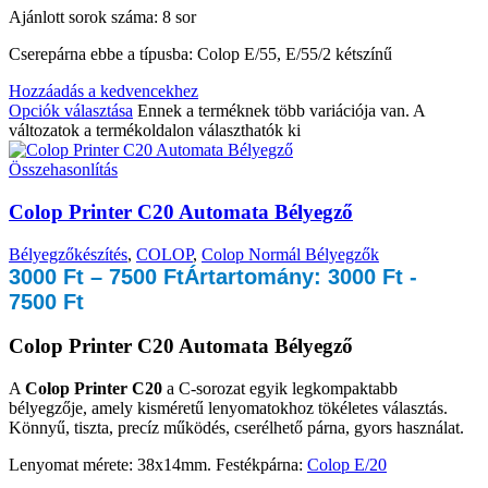
Ajánlott sorok száma: 8 sor
Cserepárna ebbe a típusba: Colop E/55, E/55/2 kétszínű
Hozzáadás a kedvencekhez
Opciók választása
Ennek a terméknek több variációja van. A
változatok a termékoldalon választhatók ki
Összehasonlítás
Colop Printer C20 Automata Bélyegző
Bélyegzőkészítés
,
COLOP
,
Colop Normál Bélyegzők
3000
Ft
–
7500
Ft
Ártartomány: 3000 Ft -
7500 Ft
Colop Printer C20 Automata Bélyegző
A
Colop Printer C20
a C-sorozat egyik legkompaktabb
bélyegzője, amely kisméretű lenyomatokhoz tökéletes választás.
Könnyű, tiszta, precíz működés, cserélhető párna, gyors használat.
Lenyomat mérete: 38x14mm. Festékpárna:
Colop E/20