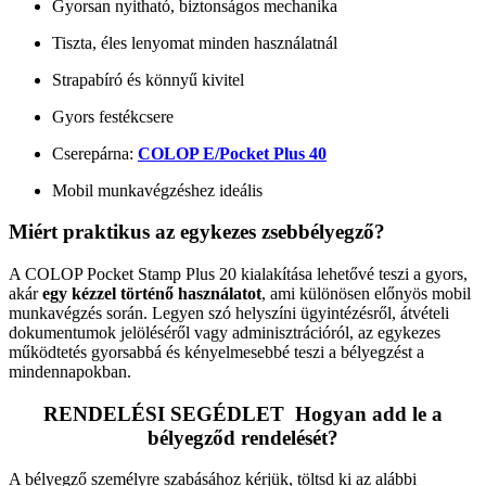
Gyorsan nyitható, biztonságos mechanika
Tiszta, éles lenyomat minden használatnál
Strapabíró és könnyű kivitel
Gyors festékcsere
Cserepárna:
COLOP E/Pocket Plus 40
Mobil munkavégzéshez ideális
Miért praktikus az egykezes zsebbélyegző?
A COLOP Pocket Stamp Plus 20 kialakítása lehetővé teszi a gyors,
akár
egy kézzel történő használatot
, ami különösen előnyös mobil
munkavégzés során. Legyen szó helyszíni ügyintézésről, átvételi
dokumentumok jelöléséről vagy adminisztrációról, az egykezes
működtetés gyorsabbá és kényelmesebbé teszi a bélyegzést a
mindennapokban.
RENDELÉSI SEGÉDLET Hogyan add le a
bélyegződ rendelését?
A bélyegző személyre szabásához kérjük, töltsd ki az alábbi