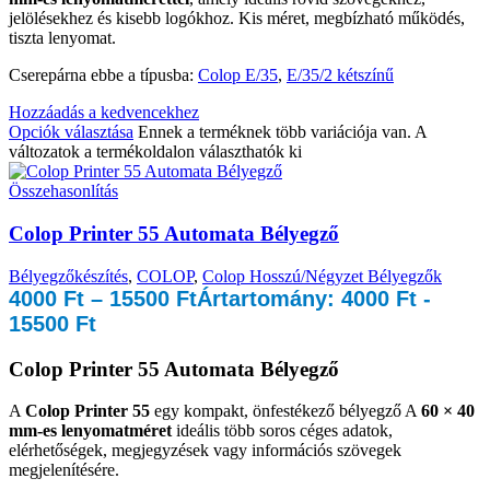
jelölésekhez és kisebb logókhoz. Kis méret, megbízható működés,
tiszta lenyomat.
Cserepárna ebbe a típusba:
Colop E/35
,
E/35/2 kétszínű
Hozzáadás a kedvencekhez
Opciók választása
Ennek a terméknek több variációja van. A
változatok a termékoldalon választhatók ki
Összehasonlítás
Colop Printer 55 Automata Bélyegző
Bélyegzőkészítés
,
COLOP
,
Colop Hosszú/Négyzet Bélyegzők
4000
Ft
–
15500
Ft
Ártartomány: 4000 Ft -
15500 Ft
Colop Printer 55 Automata Bélyegző
A
Colop Printer 55
egy kompakt, önfestékező bélyegző A
60 × 40
mm-es lenyomatméret
ideális több soros céges adatok,
elérhetőségek, megjegyzések vagy információs szövegek
megjelenítésére.