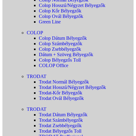
Colop Hosszú/Négyzet Bélyegzők
Colop Kőr Bélyegzők
Colop Ovál Bélyegzők
Green Line
COLOP
Colop Dátum Bélyegzők
Colop Számbélyegzők
Colop Zsebbélyegzők
Dátum + Szöveg Bélyegzők
Colop Bélyegzős Toll
COLOP Office
TRODAT
Trodat Normál Bélyegzők
Trodat Hosszú/Négyzet Bélyegzők
Trodat-Kőr Bélyegzők
Trodat Ovál Bélyegzők
TRODAT
Trodat Dátum Bélyegzők
Trodat Számbélyegzők
Trodat Zsebbélyegzők
Trodat Bélyegzős Toll