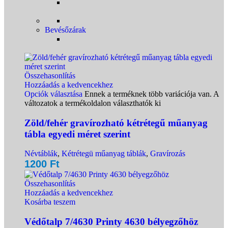
Bevésőzárak
Összehasonlítás
Hozzáadás a kedvencekhez
Opciók választása
Ennek a terméknek több variációja van. A
változatok a termékoldalon választhatók ki
Zöld/fehér gravírozható kétrétegű műanyag
tábla egyedi méret szerint
Névtáblák
,
Kétrétegü műanyag táblák
,
Gravírozás
1200
Ft
Összehasonlítás
Hozzáadás a kedvencekhez
Kosárba teszem
Védőtalp 7/4630 Printy 4630 bélyegzőhöz